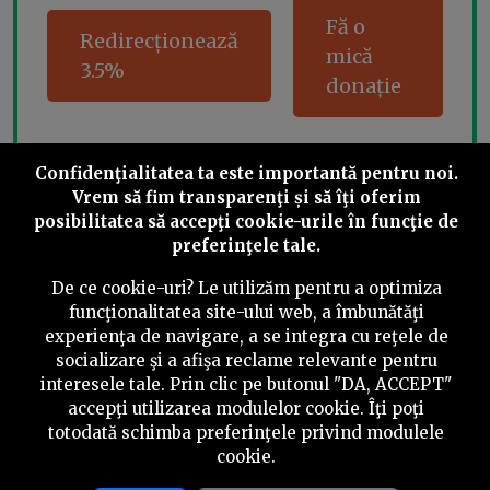
Fă o
Redirecționează
mică
3.5%
donație
Confidenţialitatea ta este importantă pentru noi.
Share this
Vrem să fim transparenţi și să îţi oferim
posibilitatea să accepţi cookie-urile în funcţie de
preferinţele tale.
De ce cookie-uri? Le utilizăm pentru a optimiza
funcţionalitatea site-ului web, a îmbunătăţi
experienţa de navigare, a se integra cu reţele de
©
2026
PressOne.ro
socializare şi a afişa reclame relevante pentru
interesele tale. Prin clic pe butonul "DA, ACCEPT"
RSS
Newslettere
Despre noi
Politica editorială
accepţi utilizarea modulelor cookie. Îţi poţi
totodată schimba preferinţele privind modulele
Politica de verificare a conținutului
Contact
cookie.
Termeni și condiții