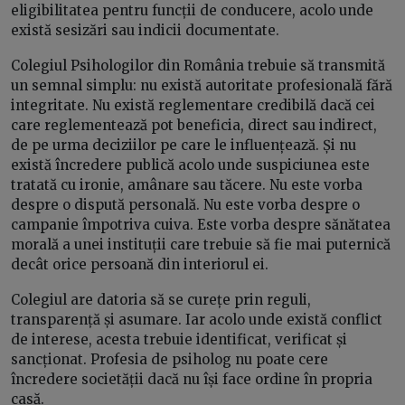
eligibilitatea pentru funcții de conducere, acolo unde
există sesizări sau indicii documentate.
Colegiul Psihologilor din România trebuie să transmită
un semnal simplu: nu există autoritate profesională fără
integritate. Nu există reglementare credibilă dacă cei
care reglementează pot beneficia, direct sau indirect,
de pe urma deciziilor pe care le influențează. Și nu
există încredere publică acolo unde suspiciunea este
tratată cu ironie, amânare sau tăcere. Nu este vorba
despre o dispută personală. Nu este vorba despre o
campanie împotriva cuiva. Este vorba despre sănătatea
morală a unei instituții care trebuie să fie mai puternică
decât orice persoană din interiorul ei.
Colegiul are datoria să se curețe prin reguli,
transparență și asumare. Iar acolo unde există conflict
de interese, acesta trebuie identificat, verificat și
sancționat. Profesia de psiholog nu poate cere
încredere societății dacă nu își face ordine în propria
casă.