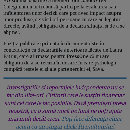
Acesta mai susține că membrii din conducerea
Colegiului nu ar trebui să participe la evaluarea sau
influențarea unor decizii care pot avea impact asupra
unor produse, servicii ori persoane cu care au legături
directe, având „obligația de a declara situația și de a se
abține”.
Poziția publică exprimată în document este în
contradicție cu declarațiile anterioare făcute de Laura
Pătruț, care afirmase pentru
PressOne
că nu are
obligația de a se recuza în dosare în care psihologii
cumpără testele ei și ale partenerului ei, Sava.
Investigațiile și reportajele independente nu se
fac din like-uri. Cititorii care le susțin financiar
sunt cei care le fac posibile. Dacă prețuiești presa
noastră, cu o sumă mică pe lună ne poți ajuta
mai mult decât crezi.
Poți face diferența chiar
acum cu un singur click! Îți mulțumim!