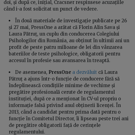
doi, și după ce, inițial, Cracsner respinsese acuzațiile
când i-a fost solicitat un punct de vedere.
În două materiale de investigație publicate pe 26
și 27 mai, PressOne a arătat că Florin Alin Sava și
Laura Pătruț, un cuplu din conducerea Colegiului
Psihologilor din România, au obținut în ultimii ani un
profit de peste patru milioane de lei din vânzarea
bateriilor de teste psihologice, obligatorii pentru
accesul în profesie sau avansarea în treaptă.
De asemenea,
PressOne
a dezvăluit
că Laura
Pătruț a ajuns într-o funcție de conducere fără să
îndeplinească condițiile minime de vechime și
pregătire profesională cerute de regulamentul
instituției, după ce a menționat în CV-ul propriu o
informație falsă privind anul obținerii licenței. În
2013, când a candidat pentru prima dată pentru o
funcție în Comitetul Director, îi lipseau peste trei ani
de pregătire obligatorii față de cerințele
regulamentului.