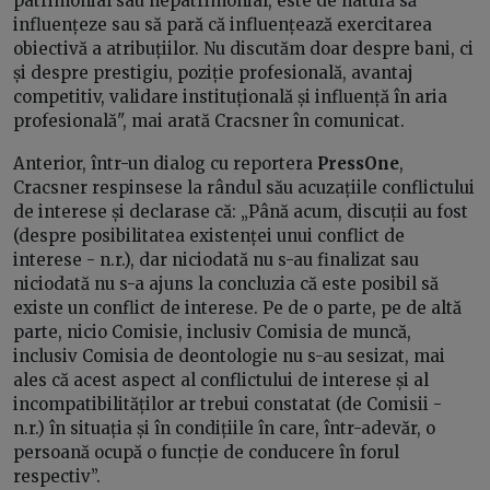
patrimonial sau nepatrimonial, este de natură să
influențeze sau să pară că influențează exercitarea
obiectivă a atribuțiilor. Nu discutăm doar despre bani, ci
și despre prestigiu, poziție profesională, avantaj
competitiv, validare instituțională și influență în aria
profesională", mai arată Cracsner în comunicat.
Anterior, într-un dialog cu reportera
PressOne
,
Cracsner respinsese la rândul său acuzațiile conflictului
de interese și declarase că: „Până acum, discuții au fost
(despre posibilitatea existenței unui conflict de
interese - n.r.), dar niciodată nu s-au finalizat sau
niciodată nu s-a ajuns la concluzia că este posibil să
existe un conflict de interese. Pe de o parte, pe de altă
parte, nicio Comisie, inclusiv Comisia de muncă,
inclusiv Comisia de deontologie nu s-au sesizat, mai
ales că acest aspect al conflictului de interese și al
incompatibilităților ar trebui constatat (de Comisii -
n.r.) în situația și în condițiile în care, într-adevăr, o
persoană ocupă o funcție de conducere în forul
respectiv”.