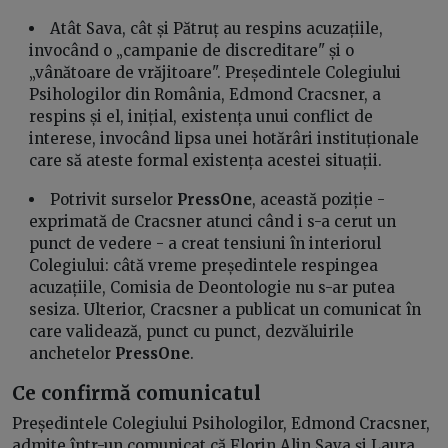
Atât Sava, cât și Pătruț au respins acuzațiile,
invocând o „campanie de discreditare" și o
„vânătoare de vrăjitoare". Președintele Colegiului
Psihologilor din România, Edmond Cracsner, a
respins și el, inițial, existența unui conflict de
interese, invocând lipsa unei hotărâri instituționale
care să ateste formal existența acestei situații.
Potrivit surselor
PressOne
, această poziție -
exprimată de Cracsner atunci când i s-a cerut un
punct de vedere - a creat tensiuni în interiorul
Colegiului: câtă vreme președintele respingea
acuzațiile, Comisia de Deontologie nu s-ar putea
sesiza. Ulterior, Cracsner a publicat un comunicat în
care validează, punct cu punct, dezvăluirile
anchetelor
PressOne
.
Ce confirmă comunicatul
Președintele Colegiului Psihologilor, Edmond Cracsner,
admite într-un comunicat că Florin Alin Sava și Laura