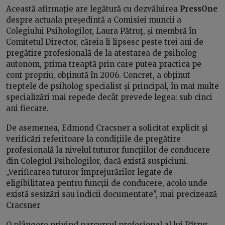
Această afirmație are legătură cu dezvăluirea
PressOne
despre actuala președintă a Comisiei muncii a
Colegiului Psihologilor, Laura Pătruț, și membră în
Comitetul Director, căreia îi lipsesc peste trei ani de
pregătire profesională de la atestarea de psiholog
autonom, prima treaptă prin care putea practica pe
cont propriu, obținută în 2006. Concret, a obținut
treptele de psiholog specialist și principal, în mai multe
specializări mai repede decât prevede legea: sub cinci
ani fiecare.
De asemenea, Edmond Cracsner a solicitat explicit și
verificări referitoare la condițiile de pregătire
profesională la nivelul tuturor funcțiilor de conducere
din Colegiul Psihologilor, dacă există suspiciuni.
„Verificarea tuturor împrejurărilor legate de
eligibilitatea pentru funcții de conducere, acolo unde
există sesizări sau indicii documentate", mai precizează
Cracsner
O plângere privind parcursul profesional al lui Pătruț,