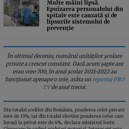
Multe mâini lipsă.
Epuizarea personalului din
spitale este cauzată și de
lipsurile sistemului de
prevenție
În ultimul deceniu, numărul unităților școlare
private a crescut constant. Dacă acum șapte ani
erau vreo 700, în anul școlar 2021-2022 au
funcționat aproape o mie, arăta un
reportaj PRO
TV
de anul trecut.
Din totalul școlilor din România, ponderea celor private
este de 13%, iar din totalul elevilor ponderea celor care
învață la privat este de 4%, declara ministrul Sorin
Cîmpeanu în cadrul aceluiași material. Interesant este