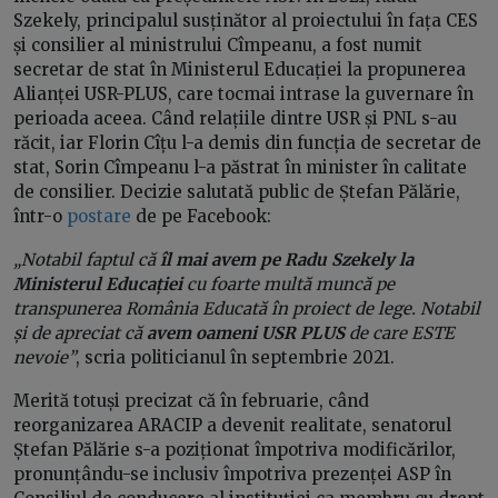
Szekely, principalul susținător al proiectului în fața CES
și consilier al ministrului Cîmpeanu, a fost numit
secretar de stat în Ministerul Educației la propunerea
Alianței USR-PLUS, care tocmai intrase la guvernare în
perioada aceea. Când relațiile dintre USR și PNL s-au
răcit, iar Florin Cîțu l-a demis din funcția de secretar de
stat, Sorin Cîmpeanu l-a păstrat în minister în calitate
de consilier. Decizie salutată public de Ștefan Pălărie,
într-o
postare
de pe Facebook:
„Notabil faptul că
îl mai avem pe Radu Szekely la
Ministerul Educației
cu foarte multă muncă pe
transpunerea România Educată în proiect de lege. Notabil
și de apreciat că
avem
oameni USR PLUS
de care ESTE
nevoie”
, scria politicianul în septembrie 2021.
Merită totuși precizat că în februarie, când
reorganizarea ARACIP a devenit realitate, senatorul
Ștefan Pălărie s-a poziționat împotriva modificărilor,
pronunțându-se inclusiv împotriva prezenței ASP în