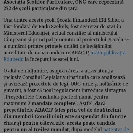
Asociația Școlilor Particulare, ONG care reprezintă
272 de școli particulare din țară
.
Una dintre aceste școli, Școala Finlandeză ERI Sibiu, a
fost fondată de Radu Szekely, fost secretar de stat în
Ministerul Educației, actual consilier al ministrului
Cîmpeanu și principal promotor al proiectului. Școala s-
a numărat printre primele unități de învățământ
acreditate de noua conducere ARACIP,
arăta publicația
Edupedu
la începutul acestei luni.
O altă nemulțumire, asupra căreia a atras atenția
inclusiv Consiliul Legislativ (instituția care analizează
şi avizează proiectele de legi, OUG-urile și hotărârile de
guvern), a fost că noul regulament introduce sintagma
„Președintele Consiliului poate fi numit pentru
maximum 2
mandate complete
”. Astfel,
dacă
președintele ARACIP (ales prin vot de două treimi
din membrii Consiliului) este suspendat din funcție
chiar și pentru câteva zile, acesta poate candida
pentru un al treilea mandat
, după modelul
patentat de