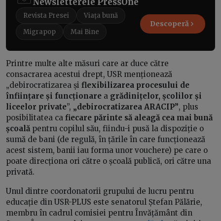
Newsletterele PressOne
Revista Presei
Viața bună
Descoperă
Migrapop
Mai Bine
Printre multe alte măsuri care ar duce către
consacrarea acestui drept, USR menționează
„debirocratizarea și
flexibilizarea procesului de
înființare și funcționare
a
grădinițelor, școlilor și
liceelor private
”,
„debirocratizarea ARACIP”
, plus
posibilitatea ca
fiecare părinte să aleagă cea mai bună
școală
pentru copilul său, fiindu-i pusă la dispoziție o
sumă de bani (de regulă, în țările în care funcționează
acest sistem, banii iau forma unor vouchere) pe care o
poate direcționa ori către o școală publică, ori către una
privată.
Unul dintre coordonatorii grupului de lucru pentru
educație din USR-PLUS este senatorul Ștefan Pălărie,
membru în cadrul comisiei pentru Învățământ din