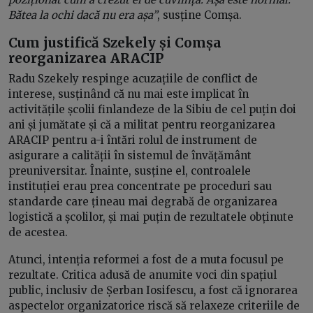
Bătea la ochi dacă nu era așa”
, susține Comșa.
Cum justifică Szekely și Comșa
reorganizarea ARACIP
Radu Szekely respinge acuzațiile de conflict de
interese, susținând că nu mai este implicat în
activitățile școlii finlandeze de la Sibiu de cel puțin doi
ani și jumătate și că a militat pentru reorganizarea
ARACIP pentru a-i întări rolul de instrument de
asigurare a calității în sistemul de învățământ
preuniversitar. Înainte, susține el, controalele
instituției erau prea concentrate pe proceduri sau
standarde care țineau mai degrabă de organizarea
logistică a școlilor, și mai puțin de rezultatele obținute
de acestea.
Atunci, intenția reformei a fost de a muta focusul pe
rezultate. Critica adusă de anumite voci din spațiul
public, inclusiv de Șerban Iosifescu, a fost că ignorarea
aspectelor organizatorice riscă să relaxeze criteriile de