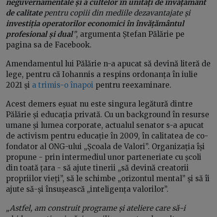
neguvernamentale și a cultelor în unități de învățământ
de calitate
pentru copiii din mediile dezavantajate și
investiția operatorilor economici în învățământul
profesional și dual
”
, argumenta Ștefan Pălărie pe
pagina sa de Facebook.
Amendamentul lui Pălărie n-a apucat să devină literă de
lege, pentru că Iohannis a respins ordonanța în iulie
2021 și
a trimis-o înapoi
pentru reexaminare.
Acest demers eșuat nu este singura legătură dintre
Pălărie și educația privată. Cu un background în resurse
umane și lumea corporate, actualul senator s-a apucat
de activism pentru educație în 2009, în calitatea de co-
fondator al ONG-ului „Școala de Valori”. Organizația își
propune - prin intermediul unor parteneriate cu școli
din toată țara - să ajute tinerii „să devină creatorii
propriilor vieți”, să le schimbe „orizontul mental” și să îi
ajute să-și însușească „inteligența valorilor”.
„Astfel, am construit programe și ateliere care să-i