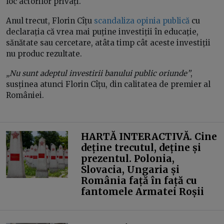
loc actorilor privați.
Anul trecut, Florin Cîțu
scandaliza opinia publică
cu
declarația că vrea mai puține investiții în educație,
sănătate sau cercetare, atâta timp cât aceste investiții
nu produc rezultate.
„Nu sunt adeptul investirii banului public oriunde”
,
susținea atunci Florin Cîțu, din calitatea de premier al
României.
HARTĂ INTERACTIVĂ. Cine
deține trecutul, deține și
prezentul. Polonia,
Slovacia, Ungaria și
România față în față cu
fantomele Armatei Roșii