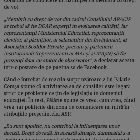
Consiliul de conducere al instituției ca membru cu drept
de vot:
„Membrii cu drept de vot din cadrul Consiliului ARACIP
ar trebui să fie DOAR experții în evaluarea calității, iar
reprezentanții Ministerului Educației, reprezentanții
elevilor, ai părinților, ai salariaților din învățământ,
ai
Asociației Școlilor Private
, precum și partenerii
instituționali (reprezentanți ai MAI și ai MApN)
să fie
prezenți doar cu statut de observator
”
, a declarat acesta
într-o postare de pe pagina sa de Facebook.
Când e întrebat de reacția surprinzătoare a lui Pălărie,
Comșa spune că activitatea sa de consilier este legată
strict de probleme ce țin de legislația în domeniul
educației. În rest, Pălărie spune ce vrea, cum vrea, când
vrea, iar politicile din zona de comunicare nu intră în
atribuțiile președintelui ASP.
„Eu sunt apolitic, nu contribui la influențarea unor
decizii. Drept dovadă, în această situație, dumnealui s-a
poziționat cum a crezut el de cuviință. Așa este normal.