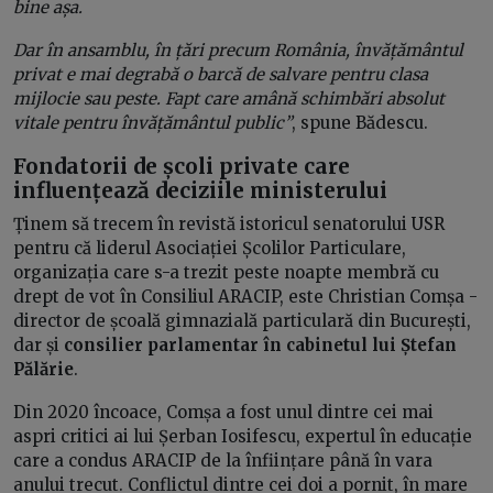
bine așa.
Dar în ansamblu, în țări precum România, învățământul
privat e mai degrabă o barcă de salvare pentru clasa
mijlocie sau peste. Fapt care amână schimbări absolut
vitale pentru învățământul public”
, spune Bădescu.
Fondatorii de școli private care
influențează deciziile ministerului
Ținem să trecem în revistă istoricul senatorului USR
pentru că liderul Asociației Școlilor Particulare,
organizația care s-a trezit peste noapte membră cu
drept de vot în Consiliul ARACIP, este Christian Comșa -
director de școală gimnazială particulară din București,
dar și
consilier parlamentar în cabinetul lui Ștefan
Pălărie
.
Din 2020 încoace, Comșa a fost unul dintre cei mai
aspri critici ai lui Șerban Iosifescu, expertul în educație
care a condus ARACIP de la înființare până în vara
anului trecut. Conflictul dintre cei doi a pornit, în mare