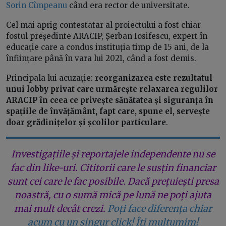
Sorin Cîmpeanu
când era rector de universitate.
Cel mai aprig contestatar al proiectului a fost chiar
fostul președinte ARACIP, Șerban Iosifescu, expert în
educație care a condus instituția timp de 15 ani, de la
înființare până în vara lui 2021, când a fost demis.
Principala lui acuzație:
reorganizarea este rezultatul
unui lobby privat care urmărește relaxarea regulilor
ARACIP în ceea ce privește sănătatea și siguranța în
spațiile de învățământ, fapt care, spune el, servește
doar grădinițelor și școlilor particulare
.
Investigațiile și reportajele independente nu se
fac din like-uri. Cititorii care le susțin financiar
sunt cei care le fac posibile. Dacă prețuiești presa
noastră, cu o sumă mică pe lună ne poți ajuta
mai mult decât crezi.
Poți face diferența chiar
acum cu un singur click! Îți mulțumim!