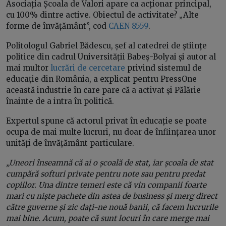
Asociația Școala de Valori apare ca acționar principal,
cu 100% dintre active. Obiectul de activitate? „Alte
forme de învățământ”, cod
CAEN 8559
.
Politologul Gabriel Bădescu, șef al catedrei de ştiinţe
politice din cadrul Universității Babeş-Bolyai și autor al
mai multor
lucrări de cercetare
privind sistemul de
educație din România, a explicat pentru PressOne
această industrie în care pare că a activat și Pălărie
înainte de a intra în politică.
Expertul spune că actorul privat în educație se poate
ocupa de mai multe lucruri, nu doar de înființarea unor
unități de învățământ particulare.
„Uneori înseamnă că ai o școală de stat, iar școala de stat
cumpără softuri private pentru note sau pentru predat
copiilor. Una dintre temeri este că vin companii foarte
mari cu niște pachete din astea de business și merg direct
către guverne și zic dați-ne nouă banii, că facem lucrurile
mai bine. Acum, poate că sunt locuri în care merge mai