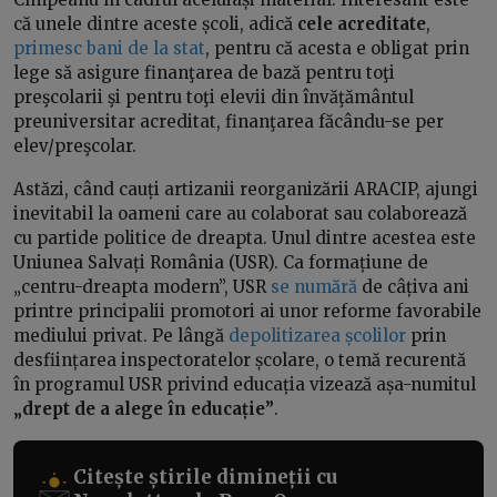
că unele dintre aceste școli, adică
cele acreditate
,
primesc bani de la stat
, pentru că acesta e obligat prin
lege să asigure finanţarea de bază pentru toţi
preşcolarii şi pentru toţi elevii din învăţământul
preuniversitar acreditat, finanţarea făcându-se per
elev/preşcolar.
Astăzi, când cauți artizanii reorganizării ARACIP, ajungi
inevitabil la oameni care au colaborat sau colaborează
cu partide politice de dreapta. Unul dintre acestea este
Uniunea Salvați România (USR). Ca formațiune de
„centru-dreapta modern”, USR
se numără
de câțiva ani
printre principalii promotori ai unor reforme favorabile
mediului privat. Pe lângă
depolitizarea școlilor
prin
desființarea inspectoratelor școlare, o temă recurentă
în programul USR privind educația vizează așa-numitul
„drept de a alege în educație”
.
Citește știrile dimineții cu