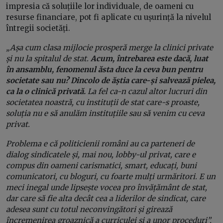
impresia că soluțiile lor individuale, de oameni cu
resurse financiare, pot fi aplicate cu ușurință la nivelul
întregii societăți.
„Așa cum clasa mijlocie prosperă merge la clinici private
și nu la spitalul de stat.
Acum, întrebarea este dacă, luat
în ansamblu, fenomenul ăsta duce la ceva bun pentru
societate sau nu? Dincolo de ăștia care-și salvează pielea,
ca la o clinică privată.
La fel ca-n cazul altor lucruri din
societatea noastră, cu instituții de stat care-s proaste,
soluția nu e să anulăm instituțiile sau să venim cu ceva
privat.
Problema e că politicienii români au ca parteneri de
dialog sindicatele și, mai nou, lobby-ul privat, care e
compus din oameni carismatici, smart, educați, buni
comunicatori, cu bloguri, cu foarte mulți urmăritori. E un
meci inegal unde lipsește vocea pro învățământ de stat,
dar care să fie alta decât cea a liderilor de sindicat, care
adesea sunt cu totul neconvingători și girează
încremenirea groaznică a curriculei și a unor proceduri”,