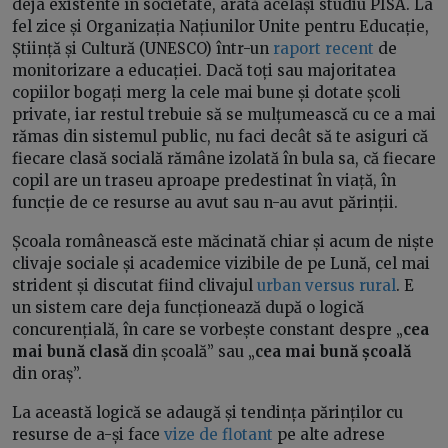
deja existente în societate, arată același studiu PISA. La
fel zice și Organizația Națiunilor Unite pentru Educație,
Știință și Cultură (UNESCO) într-un
raport recent
de
monitorizare a educației. Dacă toți sau majoritatea
copiilor bogați merg la cele mai bune și dotate școli
private, iar restul trebuie să se mulțumească cu ce a mai
rămas din sistemul public, nu faci decât să te asiguri că
fiecare clasă socială rămâne izolată în bula sa, că fiecare
copil are un traseu aproape predestinat în viață, în
funcție de ce resurse au avut sau n-au avut părinții.
Școala românească este măcinată chiar și acum de niște
clivaje sociale și academice vizibile de pe Lună, cel mai
strident și discutat fiind clivajul
urban versus rural
. E
un sistem care deja funcționează după o logică
concurențială, în care se vorbește constant despre „
cea
mai bună
clasă
din școală” sau „
cea mai bună școală
din oraș”.
La această logică se adaugă și tendința părinților cu
resurse de a-și face
vize de flotant
pe alte adrese