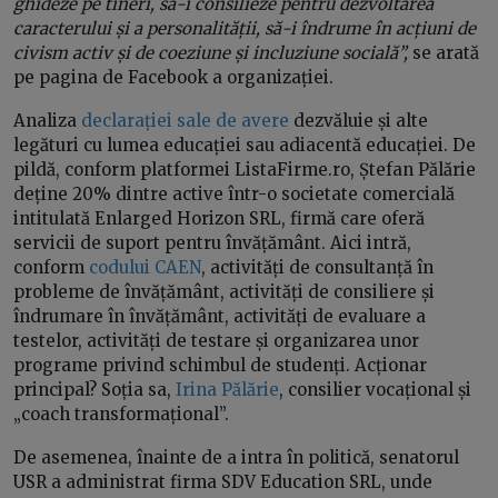
ghideze pe tineri, să-i consilieze pentru dezvoltarea
caracterului și a personalității, să-i îndrume în acțiuni de
civism activ și de coeziune și incluziune socială”,
se arată
pe pagina de Facebook a organizației.
Analiza
declarației sale de avere
dezvăluie și alte
legături cu lumea educației sau adiacentă educației. De
pildă, conform platformei ListaFirme.ro, Ștefan Pălărie
deține 20% dintre active într-o societate comercială
intitulată Enlarged Horizon SRL, firmă care oferă
servicii de suport pentru învățământ. Aici intră,
conform
codului CAEN
, activități de consultanță în
probleme de învățământ, activități de consiliere și
îndrumare în învățământ, activități de evaluare a
testelor, activități de testare și organizarea unor
programe privind schimbul de studenți. Acționar
principal? Soția sa,
Irina Pălărie
, consilier vocațional și
„coach transformațional”.
De asemenea, înainte de a intra în politică, senatorul
USR a administrat firma SDV Education SRL, unde