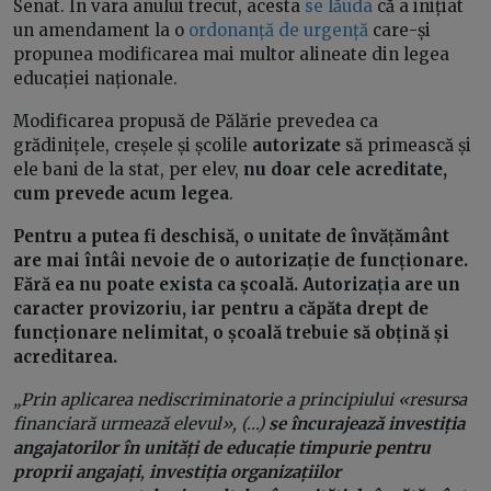
Senat. În vara anului trecut, acesta
se lăuda
că a inițiat
un amendament la o
ordonanță de urgență
care-și
propunea modificarea mai multor alineate din legea
educației naționale.
Modificarea propusă de Pălărie prevedea ca
grădinițele, creșele și școlile
autorizate
să primească și
ele bani de la stat, per elev,
nu doar cele acreditate,
cum prevede acum legea
.
Pentru a putea fi deschisă, o unitate de învățământ
are mai întâi nevoie de o autorizație de funcționare.
Fără ea nu poate exista ca școală. Autorizația are un
caracter provizoriu, iar pentru a căpăta drept de
funcționare nelimitat, o școală trebuie să obțină și
acreditarea.
„Prin aplicarea nediscriminatorie a principiului «resursa
financiară urmează elevul», (...)
se încurajează investiția
angajatorilor în unități de educație timpurie pentru
proprii angajați
,
investiția organizațiilor