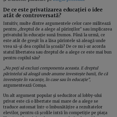
De ce este privatizarea educației o idee
atât de controversată?
Intuitiv, multe dintre argumentele celor care militează
pentru „dreptul de a alege al părinților” sau implicarea
privatului în educație sună frumos. Până la urmă, ce
este atât de greșit în a lăsa părintele să aleagă unde
vrea să-și dea copilul la școală? De ce nu i-ar acorda
statul libertatea sau dreptul de a alege ce este mai bun
pentru copilul său?
„Nu poți să excluzi componenta aceasta. E dreptul
părintelui să aleagă unde anume investește banii, fie că
investește în vacanțe, în case sau în educație”
,
argumentează Comșa.
Un alt argument popular și seducător al lobby-ului
privat este că o libertate mai mare de a alege se
traduce automat într-o îmbunătățire a rezultatelor
elevilor, pentru că școlile intră în competiție pe piața