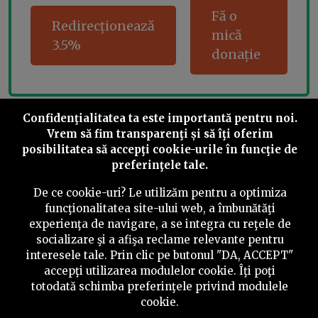
Fă o
Redirecționează
mică
3.5%
donație
Confidenţialitatea ta este importantă pentru noi.
Share this
Vrem să fim transparenţi și să îţi oferim
posibilitatea să accepţi cookie-urile în funcţie de
preferinţele tale.
De ce cookie-uri? Le utilizăm pentru a optimiza
funcţionalitatea site-ului web, a îmbunătăţi
©
2026
PressOne.ro
experienţa de navigare, a se integra cu reţele de
socializare şi a afişa reclame relevante pentru
interesele tale. Prin clic pe butonul "DA, ACCEPT"
RSS
Newslettere
Despre noi
Politica editorială
accepţi utilizarea modulelor cookie. Îţi poţi
Politica de verificare a conținutului
Contact
totodată schimba preferinţele privind modulele
cookie.
Termeni și condiții