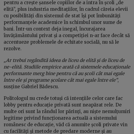
pentru a crește șansele copiilor de a intra în școli „de
elită”, plus industria meditațiilor, în cadrul căreia elevii
cu posibilități din sistemul de stat își pot îmbunătăți
performanțele academice în schimbul unor sume de
bani. Într-un context deja inegal, încurajarea
învățământului privat și a competiției n-ar face decât să
accentueze problemele de echitate socială, nu să le
rezolve.
„Ar trebui regândită ideea de liceu de elită și de liceu de
ne-elită. Studiile empirice arată că sistemele educaționale
performante merg bine pentru că au școli cât mai egale
între ele și programe școlare cât mai egale între ele”
,
susține Gabriel Bădescu.
Politologul nu crede totuși că intențiile celor care fac
lobby pentru educație privată sunt neapărat rele. De
multe ori sunt la rândul lor părinți, au niște nemulțumiri
legitime privind funcționarea actuală a sistemului
românesc de educație, văd că anumite școli private vin
cu facilități și metode de predare moderne și au