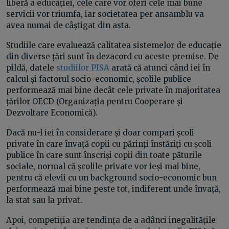
liberă a educației, cele care vor oferi cele mai bune
servicii vor triumfa, iar societatea per ansamblu va
avea numai de câștigat din asta.
Studiile care evaluează calitatea sistemelor de educație
din diverse țări sunt în dezacord cu aceste premise. De
pildă, datele
studiilor PISA
arată că atunci când iei în
calcul și factorul socio-economic, școlile publice
performează mai bine decât cele private în majoritatea
țărilor OECD (Organizația pentru Cooperare și
Dezvoltare Economică).
Dacă nu-l iei în considerare și doar compari școli
private în care învață copii cu părinți înstăriți cu școli
publice în care sunt înscriși copii din toate păturile
sociale, normal că școlile private vor ieși mai bine,
pentru că elevii cu un background socio-economic bun
performează mai bine peste tot, indiferent unde învață,
la stat sau la privat.
Apoi, competiția are tendința de a adânci inegalitățile