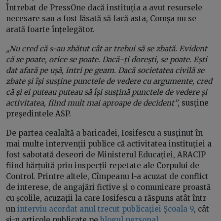
Întrebat de PressOne dacă instituția a avut resursele
necesare sau a fost lăsată să facă asta, Comșa nu se
arată foarte înțelegător.
„Nu cred că s-au zbătut cât ar trebui să se zbată. Evident
că se poate, orice se poate. Dacă-ți dorești, se poate. Ești
dat afară pe ușă, intri pe geam. Dacă societatea civilă se
zbate și își susține punctele de vedere cu argumente, cred
că și ei puteau puteau să își susțină punctele de vedere și
activitatea, fiind mult mai aproape de decident”
, susține
președintele ASP.
De partea cealaltă a baricadei, Iosifescu a susținut în
mai multe intervenții publice că activitatea instituției a
fost sabotată deseori de Ministerul Educației, ARACIP
fiind hărțuită prin inspecții repetate ale Corpului de
Control. Printre altele, Cîmpeanu l-a acuzat de conflict
de interese, de angajări fictive și o comunicare proastă
cu școlile, acuzații la care Iosifescu a răspuns atât într-
un
interviu acordat anul trecut publicației Școala 9
, cât
și-n articole publicate pe
blogul personal
.