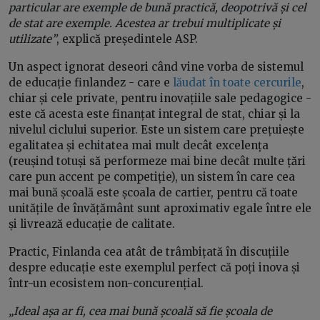
particular are exemple de bună practică, deopotrivă și cel
de stat are exemple. Acestea ar trebui multiplicate și
utilizate”
, explică președintele ASP.
Un aspect ignorat deseori când vine vorba de sistemul
de educație finlandez - care e
lăudat în toate cercurile
,
chiar și cele private, pentru inovațiile sale pedagogice -
este că acesta este finanțat integral de stat, chiar și la
nivelul ciclului superior. Este un sistem care prețuiește
egalitatea și echitatea mai mult decât excelența
(reușind totuși să performeze mai bine decât multe țări
care pun accent pe competiție), un sistem în care cea
mai bună școală este școala de cartier, pentru că toate
unitățile de învățământ sunt aproximativ egale între ele
și livrează educație de calitate.
Practic, Finlanda cea atât de trâmbițată în discuțiile
despre educație este exemplul perfect că poți inova și
într-un ecosistem non-concurențial.
„Ideal așa ar fi, cea mai bună școală să fie școala de