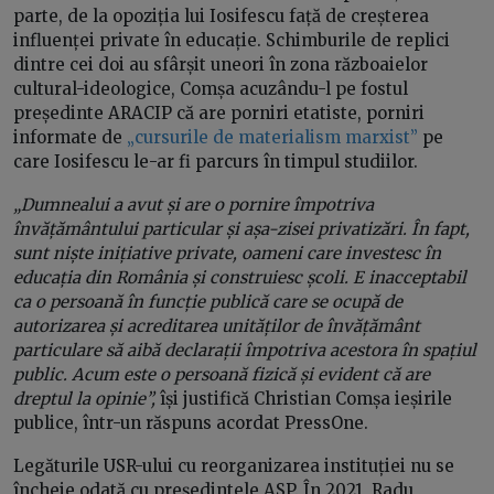
parte, de la opoziția lui Iosifescu față de creșterea
influenței private în educație. Schimburile de replici
dintre cei doi au sfârșit uneori în zona războaielor
cultural-ideologice, Comșa acuzându-l pe fostul
președinte ARACIP că are porniri etatiste, porniri
informate de
„cursurile de materialism marxist”
pe
care Iosifescu le-ar fi parcurs în timpul studiilor.
„Dumnealui a avut și are o pornire împotriva
învățământului particular și așa-zisei privatizări. În fapt,
sunt niște inițiative private, oameni care investesc în
educația din România și construiesc școli. E inacceptabil
ca o persoană în funcție publică care se ocupă de
autorizarea și acreditarea unităților de învățământ
particulare să aibă declarații împotriva acestora în spațiul
public. Acum este o persoană fizică și evident că are
dreptul la opinie”,
își justifică Christian Comșa ieșirile
publice, într-un răspuns acordat PressOne.
Legăturile USR-ului cu reorganizarea instituției nu se
încheie odată cu președintele ASP. În 2021, Radu