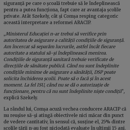
siguranță pe care o școală trebuie să le îndeplinească
pentru a putea funcționa, fapt care ar avantaja școlile
private. Atât Szekely, cât și Comșa resping categoric
această interpretare a reformei ARACIP.
„
Ministerul Educației n-ar trebui să verifice prin
autoritatea de asigurare a calității condițiile de siguranță.
Am încercat să separăm lucrurile, astfel încât fiecare
autoritate a statului să-și îndeplinească menirea.
Condițiile de siguranță sanitară trebuie verificate de
direcțiile de sănătate publică. Când nu sunt îndeplinite
condițiile minime de asigurare a sănătății, DSP poate
solicita închiderea școlii. Poate să o facă și în acest
moment. La fel ISU, când nu se dă o autorizație de
funcționare, pentru că nu sunt îndeplinite niște condiții
”
,
explică Szekely.
La rândul lui, Comșa acuză vechea conducere ARACIP că
nu reușise să-și atingă obiectivele nici măcar din punct
de vedere cantitativ, în sensul că, susține el, 25% dintre
școlile țării n-au fost niciodată evaluate în ultimii 15 ani.