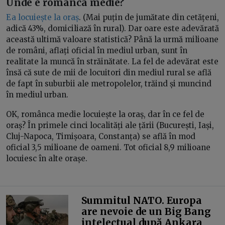
Unde e românca medie?
Ea locuiește la oraș
. (Mai puțin de jumătate din cetățeni,
adică 43%, domiciliază în rural). Dar oare este adevărată
această ultimă valoare statistică? Până la urmă milioane
de români, aflați oficial în mediul urban, sunt în
realitate la muncă în străinătate. La fel de adevărat este
însă că sute de mii de locuitori din mediul rural se află
de fapt în suburbii ale metropolelor, trăind și muncind
în mediul urban.
OK, românca medie locuiește la oraș, dar în ce fel de
oraș? În primele cinci localități ale țării (București, Iași,
Cluj-Napoca, Timișoara, Constanța) se află în mod
oficial 3,5 milioane de oameni. Tot oficial 8,9 milioane
locuiesc în alte orașe.
Summitul NATO. Europa
are nevoie de un Big Bang
intelectual după Ankara