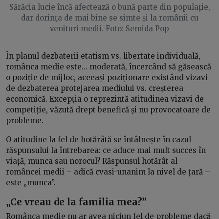
Sărăcia lucie încă afectează o bună parte din populație,
dar dorința de mai bine se simte și la românii cu
venituri medii. Foto: Semida Pop
În planul dezbaterii etatism vs. libertate individuală,
românca medie este… moderată, încercând să găsească
o poziție de mijloc, aceeași poziționare existând vizavi
de dezbaterea protejarea mediului vs. creșterea
economică. Excepția o reprezintă atitudinea vizavi de
competiție, văzută drept benefică și nu provocatoare de
probleme.
O atitudine la fel de hotărâtă se întâlnește în cazul
răspunsului la întrebarea: ce aduce mai mult succes în
viață, munca sau norocul? Răspunsul hotărât al
româncei medii – adică cvasi-unanim la nivel de țară –
este „munca”.
„Ce vreau de la familia mea?”
Românca medie nu ar avea niciun fel de probleme dacă