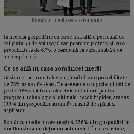
Românul mediu este o româncă
În aceeași gospodărie cu ea se mai află o persoană de
cel puțin 50 de ani (soțul sau poate un părinte) și, cu o
probabilitate de 67%, o persoană cu vârsta sub 24 de
ani (copilul ei).
Ce se află în casa româncei medii
Găsim cel puțin un televizor, fiind chiar o probabilitate
de 72% să se afle două. De asemenea cu probabilități de
peste 70% sunt toate obiectele definitorii pentru
progresul tehnologic al ultimului secol: frigider, aragaz
(99% din gospodării au unul!), mașină de spălat și
aspirator.
Românca medie nu are mașină.
57,6% din gospodăriile
din România nu dețin un automobil.
În alte cuvinte,