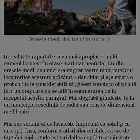
Orașele medii dau tonul în statistici
În realitate raportul e ceva mai apropiat – mulți
oameni locuiesc în orașe mari dar neoficial, iar din
orașele medii sau mici s-a migrat foarte mult, numărul
locuitorilor acestora scăzând – dar chiar și așa există o
probabilitate considerabilă să găsești românca obișnuită
într-un oraș care nu se află în enumerarea de la
începutul acestui paragraf. Mai degrabă gândește-te la
un municipiu reședință de județ sau oraș de dimensiuni
medii-mici.
Mai sus scriam că ea locuiește împreună cu soțul și cu
un copil. Însă, conform statisticilor oficiale, ea are de
fapt doi copii. Unde este al doilea copil? În străinătate