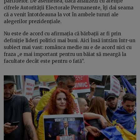
partidelor. De asemenea, dacă analizezi cu atenție
cifrele Autorității Electorale Permanente, îți dai seama
că a venit întotdeauna la vot în ambele tururi ale
alegerilor prezidențiale.
Nu este de acord cu afirmația că bărbații ar fi prin
definiție lideri politici mai buni. Aici însă intrăm într-un
subiect mai vast: românca medie nu e de acord nici cu
fraza „e mai important pentru un băiat să meargă la
facultate decât este pentru o fată”.