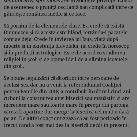
semnificativă spre moderație
în anumite privințe. Există
de asemenea o graniță oscilantă sau complicată între ce
gândește românca medie și ce face.
Să pornim de la elementele clare. Ea crede că există
Dumnezeu și că acesta este blând, iertându-i păcatele
comise deja. Crede în învierea lui Isus, viață după
moarte și în existența diavolului; nu crede în horoscop
și în predicții astrologice. Este de acord cu studierea
religiei în școli și se opune ideii de a elimina icoanele
din școli.
Se opune legalizării căsătoriilor între persoane de
același sex dar nu a venit la referendumul Coaliției
pentru Familie din 2018; a contribuit în ultimii cinci ani
cu bani la construirea unei biserici sau mânăstiri și are
încredere mare sau foarte mare în preoții din parohia
căreia îi aparține dar merge la biserică cel mult o dată
pe an. De altfel conștientizează că au fost perioade în
trecut când a fost mai des la biserică decât în prezent.