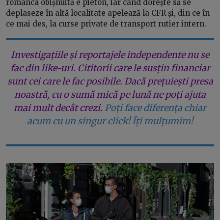
românca obișnuită e pieton, iar când dorește să se
deplaseze în altă localitate apelează la CFR și, din ce în
ce mai des, la curse private de transport rutier intern.
Investigațiile și reportajele independente nu se
fac din like-uri. Cititorii care le susțin financiar
sunt cei care le fac posibile. Dacă prețuiești presa
noastră, cu o sumă mică pe lună ne poți ajuta
mai mult decât crezi.
Poți face diferența chiar
acum cu un singur click! Îți mulțumim!