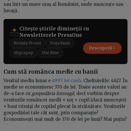
sau într-un mare oraș al României, unde muncește sau
învață.
Citește știrile dimineții cu
Newsletterele PressOne
Revista Presei
Viața bună
Descoperă
Migrapop
Mai Bine
Cum stă românca medie cu banii
Venitul mediu lunar e
4997 lei cash
. Cheltuielile: 4627. În
medie se economisesc 370 de lei. Toate aceste valori au
de-a face cu
gospodăria întreagă
, deci vorbim despre
veniturile româncei medii + soț + copil (dacă muncește)
+ bani trimiși de copilul plecat în străinătate. Veniturile
gospodăriei tale cât sunt, prin comparație?
Economisești mai mult de 370 de lei pe lună? Mai puțin?