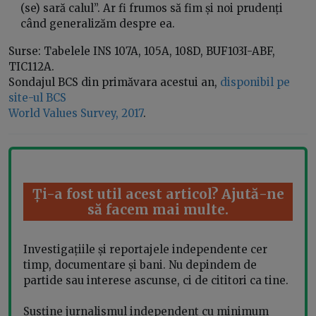
(se) sară calul”. Ar fi frumos să fim și noi prudenți
când generalizăm despre ea.
Surse: Tabelele INS 107A, 105A, 108D, BUF103I-ABF,
TIC112A.
Sondajul BCS din primăvara acestui an,
disponibil pe
site-ul BCS
World Values Survey, 2017
.
Ți-a fost util acest articol? Ajută-ne
să facem mai multe.
Investigațiile și reportajele independente cer
timp, documentare și bani. Nu depindem de
partide sau interese ascunse, ci de cititori ca tine.
Susține jurnalismul independent cu minimum