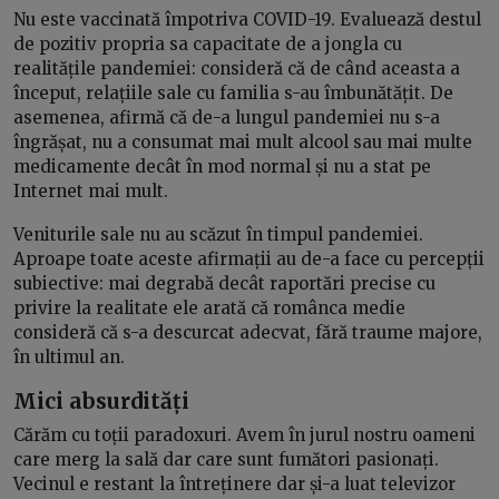
Nu este vaccinată împotriva COVID-19. Evaluează destul
de pozitiv propria sa capacitate de a jongla cu
realitățile pandemiei: consideră că de când aceasta a
început, relațiile sale cu familia s-au îmbunătățit. De
asemenea, afirmă că de-a lungul pandemiei nu s-a
îngrășat, nu a consumat mai mult alcool sau mai multe
medicamente decât în mod normal și nu a stat pe
Internet mai mult.
Veniturile sale nu au scăzut în timpul pandemiei.
Aproape toate aceste afirmații au de-a face cu percepții
subiective: mai degrabă decât raportări precise cu
privire la realitate ele arată că românca medie
consideră că s-a descurcat adecvat, fără traume majore,
în ultimul an.
Mici absurdități
Cărăm cu toții paradoxuri. Avem în jurul nostru oameni
care merg la sală dar care sunt fumători pasionați.
Vecinul e restant la întreținere dar și-a luat televizor