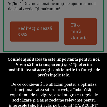
5€/lună. Devino abonat acum și ne ajuți mai mult
decât ai crede. Îți mulțumim!
Fă o
Redirecționează
mică
3.5%
donație
Confidenţialitatea ta este importantă pentru noi.
Share this
Vrem să fim transparenţi și să îţi oferim
posibilitatea să accepţi cookie-urile în funcţie de
preferinţele tale.
De ce cookie-uri? Le utilizăm pentru a optimiza
funcţionalitatea site-ului web, a îmbunătăţi
©
2026
PressOne.ro
experienţa de navigare, a se integra cu reţele de
socializare şi a afişa reclame relevante pentru
interesele tale. Prin clic pe butonul "DA, ACCEPT"
RSS
Newslettere
Despre noi
Politica editorială