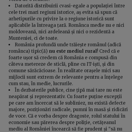
Datorită distribuirii cvasi-egale a populației între
cele trei mari regiuni istorice, aș evita să spun că
arhetipurile cu privire la o regiune istorică sunt
aplicabile la întreaga țară. Românca medie nu e nici
moldoveană, nici ardeleană și nici o rezidentă a
Munteniei, ci de toate.
România profundă unde trăiește românul (adică
românca) tipic(ă)
nu este mediul rural
! Cred că e
foarte ușor să credem că România e compusă din
câteva metereze de sticlă, pline cu IT-iști, și din
comune sărăcăcioase. În realitate orașele mici sau
mijlocii sunt extrem de relevante pentru a înțelege
cum stau, în medie, lucrurile.
În dezbaterile publice, cine țipă mai tare nu este
neapărat și reprezentativ. Cu foarte puține excepții
pe care am încercat să le subliniez, nu există defecte
majore, poziționări radicale, pumni în masă și ridicări
de voce. Că e vorba despre dragoste, rolul statului în
economie sau părerea despre poliție, cetățeanul
mediu al României încearcă să fie prudent și “să nu