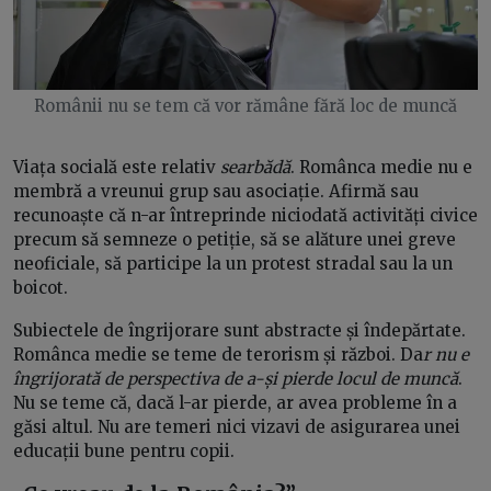
Românii nu se tem că vor rămâne fără loc de muncă
Viața socială este relativ
searbădă
. Românca medie nu e
membră a vreunui grup sau asociație. Afirmă sau
recunoaște că n-ar întreprinde niciodată activități civice
precum să semneze o petiție, să se alăture unei greve
neoficiale, să participe la un protest stradal sau la un
boicot.
Subiectele de îngrijorare sunt abstracte și îndepărtate.
Românca medie se teme de terorism și război. Da
r nu e
îngrijorată de perspectiva de a-și pierde locul de muncă
.
Nu se teme că, dacă l-ar pierde, ar avea probleme în a
găsi altul. Nu are temeri nici vizavi de asigurarea unei
educații bune pentru copii.