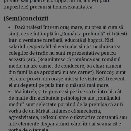
private sau publice (corupția, furtul, a nu-ți plăti
impozitele) precum și homosexualitatea.
(Semi)concluzii
Dacă trăiești într-un oraș mare, nu prea ai cum să
simți ce se întâmplă în „România profundă”, ci trăiești
într-o versiune rarefiată, educată și bogată. Nici
salariul respectabil al vecinului și nici neobrăzarea
colegilor de trafic nu sunt reprezentative pentru
această țară. (Reamintesc că românca sau românul
mediu nu are carnet de conducere, ba chiar nimeni
din familia sa apropiată nu are carnet). Norocoși sunt
cei care provin din orașe mici și le vizitează frecvent,
ei au degetul pe puls într-o măsură mai mare.
Mă întreb, și te provoc și pe tine să te întrebi, cât
de multe din atributele psihologice ale „românului
mediu” sunt selectate pornind de la premisa că ar fi
vorba de un bărbat. Intuiesc că șmecheria,
agresivitatea, reflexul spre o răzvrătire constantă sau
alte elemente dispar atunci când îți dai seama că e
vorba de o femeie.