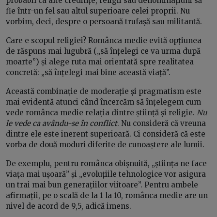
probabil ca alte credințe, religii sau denominațiuni să
fie într-un fel sau altul superioare celei proprii. Nu
vorbim, deci, despre o persoană trufașă sau militantă.
Care e scopul religiei? Românca medie evită opțiunea
de răspuns mai lugubră („să înțelegi ce va urma după
moarte”) și alege ruta mai orientată spre realitatea
concretă: „să înțelegi mai bine această viață”.
Această combinație de moderație și pragmatism este
mai evidentă atunci când încercăm să înțelegem cum
vede românca medie relația dintre știință și religie.
Nu
le vede ca avându-se în conflict
. Nu consideră că vreuna
dintre ele este inerent superioară. Ci consideră că este
vorba de două moduri diferite de cunoaștere ale lumii.
De exemplu, pentru românca obișnuită, „știința ne face
viața mai ușoară” și „evoluțiile tehnologice vor asigura
un trai mai bun generațiilor viitoare”. Pentru ambele
afirmații, pe o scală de la 1 la 10, românca medie are un
nivel de acord de 9,5, adică imens.