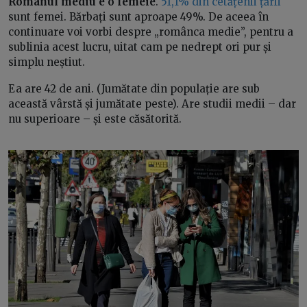
Românul mediu e o femeie
.
51,1% din cetățenii țării
sunt femei. Bărbați sunt aproape 49%. De aceea în
continuare voi vorbi despre „românca medie”, pentru a
sublinia acest lucru, uitat cam pe nedrept ori pur și
simplu neștiut.
Ea are 42 de ani. (Jumătate din populație are sub
această vârstă și jumătate peste). Are studii medii – dar
nu superioare – și este căsătorită.