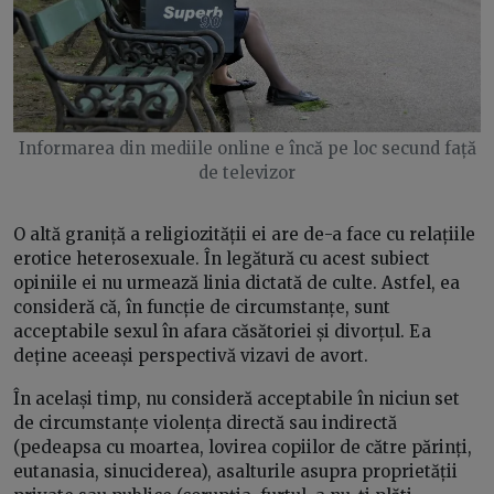
Informarea din mediile online e încă pe loc secund față
de televizor
O altă graniță a religiozității ei are de-a face cu relațiile
erotice heterosexuale. În legătură cu acest subiect
opiniile ei nu urmează linia dictată de culte. Astfel, ea
consideră că, în funcție de circumstanțe, sunt
acceptabile sexul în afara căsătoriei și divorțul. Ea
deține aceeași perspectivă vizavi de avort.
În același timp, nu consideră acceptabile în niciun set
de circumstanțe violența directă sau indirectă
(pedeapsa cu moartea, lovirea copiilor de către părinți,
eutanasia, sinuciderea), asalturile asupra proprietății