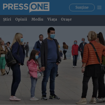
Susține
Știri
Opinii
Mediu
Viața
Orașe