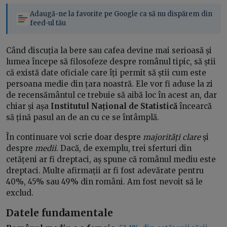
Adaugă-ne la favorite pe Google ca să nu dispărem din
feed-ul tău
Când discuția la bere sau cafea devine mai serioasă și
lumea începe să filosofeze despre românul tipic, să știi
că există date oficiale care îți permit să știi cum este
persoana medie din țara noastră. Ele vor fi aduse la zi
de recensământul ce trebuie să aibă loc în acest an, dar
chiar și așa
Institutul Național de Statistică
încearcă
să țină pasul an de an cu ce se întâmplă.
În continuare voi scrie doar despre
majorități clare
și
despre
medii
. Dacă, de exemplu, trei sferturi din
cetățeni ar fi dreptaci, aș spune că românul mediu este
dreptaci. Multe afirmații ar fi fost adevărate pentru
40%, 45% sau 49% din români. Am fost nevoit să le
exclud.
Datele fundamentale