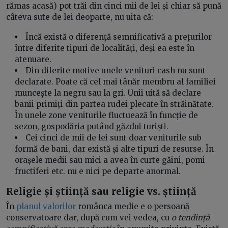
rămas acasă) pot trăi din cinci mii de lei și chiar să pună
câteva sute de lei deoparte, nu uita că:
Încă există o diferență semnificativă a prețurilor
între diferite tipuri de localități, deși ea este în
atenuare.
Din diferite motive unele venituri cash nu sunt
declarate. Poate că cel mai tânăr membru al familiei
muncește la negru sau la gri. Unii uită să declare
banii primiți din partea rudei plecate în străinătate.
În unele zone veniturile fluctuează în funcție de
sezon, gospodăria putând găzdui turiști.
Cei cinci de mii de lei sunt doar veniturile sub
formă de bani, dar există și alte tipuri de resurse. În
orașele medii sau mici a avea în curte găini, pomi
fructiferi etc. nu e nici pe departe anormal.
Religie și știință sau religie vs. știință
În
planul valorilor
românca medie e o persoană
conservatoare dar, după cum vei vedea, cu
o tendință