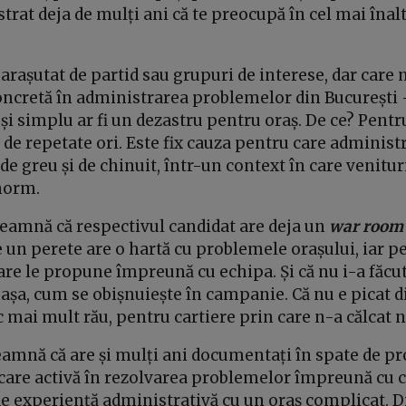
strat deja de mulți ani că te preocupă în cel mai înal
arașutat de partid sau grupuri de interese, dar care n
oncretă în administrarea problemelor din București 
și simplu ar fi un dezastru pentru oraș. De ce? Pent
, de repetate ori. Este fix cauza pentru care administr
e greu și de chinuit, într-un context în care venituri
enorm.
seamnă că respectivul candidat are deja un
war room
e un perete are o hartă cu problemele orașului, iar pe 
care le propune împreună cu echipa. Și că nu i-a făcu
așa, cum se obișnuiește în campanie. Că nu e picat di
ac mai mult rău, pentru cartiere prin care n-a călcat n
amnă că are și mulți ani documentați în spate de p
licare activă în rezolvarea problemelor împreună cu 
e experiență administrativă cu un oraș complicat. D