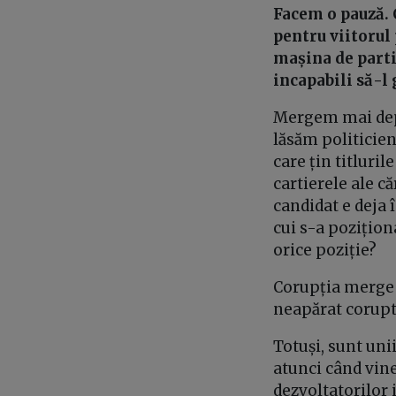
Facem o pauză. 
pentru viitorul
mașina de parti
incapabili să-l
Mergem mai depa
lăsăm politicien
care țin titluri
cartierele ale c
candidat e deja î
cui s-a pozițion
orice poziție?
Corupția merge m
neapărat corupt 
Totuși, sunt un
atunci când vine
dezvoltatorilor 