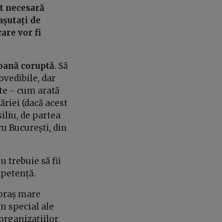
ut necesară
așutați de
are vor fi
soană coruptă
. Să
ovedibile, dar
ete - cum arată
ăriei (dacă acest
iliu, de partea
u București, din
 trebuie să fii
mpetență.
 oraș mare
n special ale
 organizațiilor