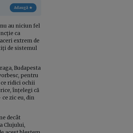
Adaugă ★
nu au niciun fel
uncție ca
faceri extrem de
iți de sistemul
 Praga, Budapesta
 vorbesc, pentru
ce ridici ochii
rice, înțelegi că
 ce zic eu, din
ne decât
a Clujului,
de acest blestem