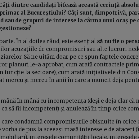
Câți dintre candidați bifează această cerință absol
 primar al Bucureștiului? Câți sunt, dimpotrivă, par
d sau de grupuri de interese la cârma unui oraș pe c
 gestioneze?
rte. În al doilea rând, este esențial
să nu fie o per
ilor acuzațiile de compromisuri sau alte lucruri ned
le ziarelor. Să ne uităm doar pe ce spun faptele concr
ăror planuri le-a aprobat, cum arată contractele prim
n funcție la sectoare), cum arată inițiativele din Cons
at mereu și mereu în anii în care a muncit deja pentr
ână în mână cu incompetența (deși e deja clar că nu
ca să fii incompetent) și anulează în timp orice co
ii care condamnă compromisurile obișnuite în orice
 vorba de pus la aceeași masă interesele de afaceri (î
imobiliari), interesele comunității locale, interesele