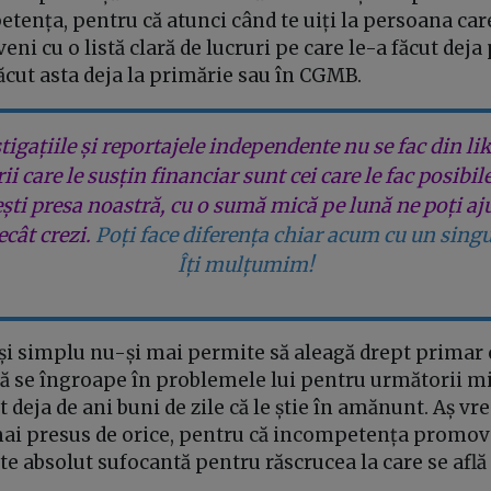
tența, pentru că atunci când te uiți la persoana care 
eni cu o listă clară de lucruri pe care le-a făcut deja
făcut asta deja la primărie sau în CGMB.
tigațiile și reportajele independente nu se fac din lik
rii care le susțin financiar sunt cei care le fac posibil
ești presa noastră, cu o sumă mică pe lună ne poți aj
cât crezi.
Poți face diferența chiar acum cu un singu
Îți mulțumim!
 și simplu nu-și mai permite să aleagă drept primar
ă se îngroape în problemele lui pentru următorii mi
t deja de ani buni de zile că le știe în amănunt. Aș v
 mai presus de orice, pentru că incompetența promova
ste absolut sufocantă pentru răscrucea la care se află