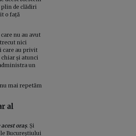
plin de clădiri
t o față
 care nu au avut
trecut nici
i care au privit
 chiar și atunci
 administra un
ă nu mai repetăm
ar al
 acest oraș
. Și
le Bucureștiului