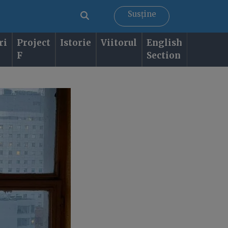
Susține
ri
Project
Istorie
Viitorul
English
F
Section