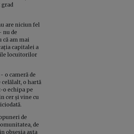
t grad
u are niciun fel
- nu de
ru că am mai
ația capitalei a
le locuitorilor
- o cameră de
celălalt, o hartă
t-o echipa pe
n cer și vine cu
iciodată.
ropuneri de
comunitatea, de
in obsesia asta