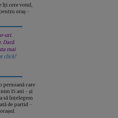
îți cere votul,
 pentru oraș -
e-uri.
e. Dacă
uta mai
r click!
 o persoană care
nim 15 ani - și
rea să înțelegem
tă de partid -
 orașul.