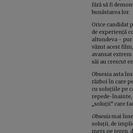
fără să fi demon
bunăstarea lor.
Orice candidat p
de experiență c
altundeva - pur 
văzut acest film
avansat extrem d
săi au crescut 
Obsesia asta în
război în care p
cu soluțiile pe 
repede-înainte, 
„soluții” care f
Obsesia
mai înse
soluții, de imp
mers pe teren, d