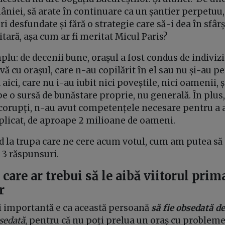
âniei, să arate în continuare ca un șantier perpetuu, 
 desfundate și fără o strategie care să-i dea în sfârși
tară, așa cum ar fi meritat Micul Paris?
lu: de decenii bune, orașul a fost condus de indivizi
vă cu orașul, care n-au copilărit în el sau nu și-au pe
ici, care nu i-au iubit nici poveștile, nici oamenii, ș
pe o sursă de bunăstare proprie, nu generală. În plus,
 corupți, n-au avut competențele necesare pentru a
plicat, de aproape 2 milioane de oameni.
ind la trupa care ne cere acum votul, cum am putea s
 3 răspunsuri.
e care ar trebui să le aibă viitorul prim
r
i importantă e ca această persoană
să fie obsedată de
sedată
, pentru că nu poți prelua un oraș cu probleme