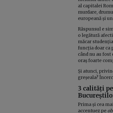
al capitalei Rom
murdare, drumuri
europeană și uni
Răspunsul e simp
o legătură afecti
măcar studenția a
funcția doar ca 
când nu au fost
oraș foarte com
Și atunci, priv
greșeala? Încerc
3 calități p
Bucureștilo
Prima și cea ma
accentuez pe
ob