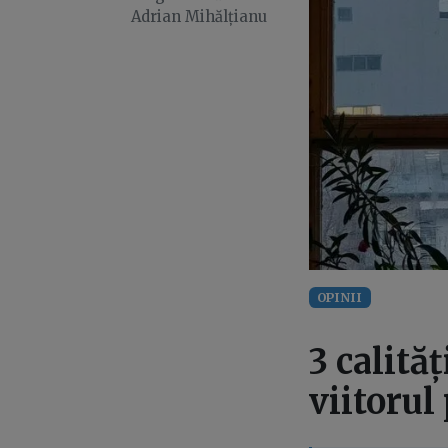
Adrian Mihălțianu
OPINII
3 calită
viitorul