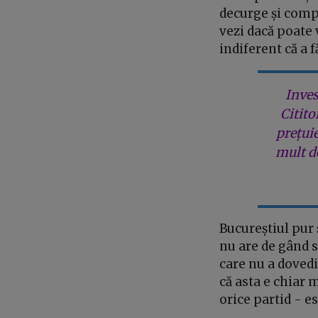
decurge și compe
vezi dacă poate v
indiferent că a 
Inves
Citito
prețui
mult de
Bucureștiul pur
nu are de gând s
care nu a dovedi
că asta e chiar
orice partid - e