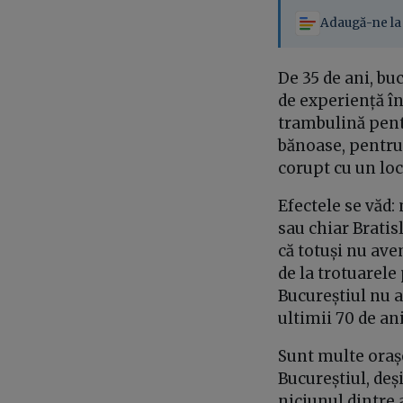
Adaugă-ne la 
De 35 de ani, bu
de experiență în
trambulină pentr
bănoase, pentru 
corupt cu un loc 
Efectele se văd:
sau chiar Bratis
că totuși nu ave
de la trotuarele 
Bucureștiul nu a 
ultimii 70 de ani
Sunt multe oraș
Bucureștiul, deș
niciunul dintre 