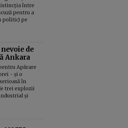
istincția între
 scuză pentru a
 politic) pe
 nevoie de
pă Ankara
pentru Apărare
rei - și o
serioasă în
e trei explozii
ndustrial și