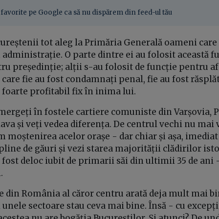
favorite pe Google ca să nu dispărem din feed-ul tău
cureștenii tot aleg la Primăria Generală oameni care 
 administrație. O parte dintre ei au folosit această f
u președinție; alții s-au folosit de funcție pentru a
care fie au fost condamnați penal, fie au fost răsplăt
foarte profitabil fix în inima lui.
 mergeți în fostele cartiere comuniste din Varșovia,
lava și veți vedea diferența. De centrul vechi nu mai
m moștenirea acelor orașe - dar chiar și așa, imediat 
pline de găuri și vezi starea majorității clădirilor isto
fost deloc iubit de primarii săi din ultimii 35 de ani -
.
e din România al căror centru arată deja mult mai bi
i unele sectoare stau ceva mai bine. Însă - cu excepți
acestea nu are bogăția Bucureștilor. Și atunci? De un