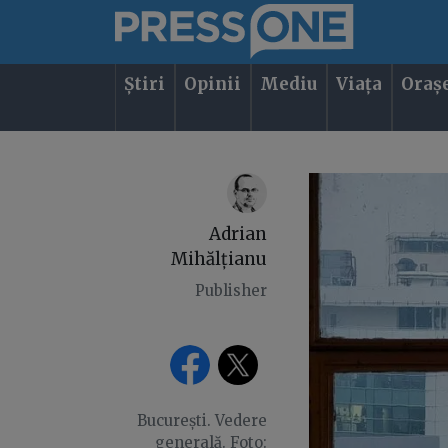
Știri
Opinii
Mediu
Viața
Oraș
Adrian
Mihălțianu
Publisher
București. Vedere
generală. Foto: