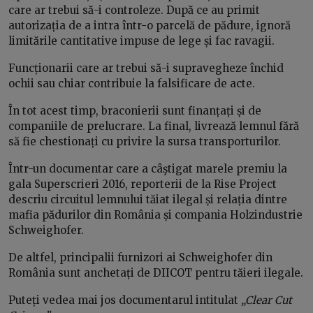
care ar trebui să-i controleze. După ce au primit
autorizația de a intra într-o parcelă de pădure, ignoră
limitările cantitative impuse de lege și fac ravagii.
Funcționarii care ar trebui să-i supravegheze închid
ochii sau chiar contribuie la falsificare de acte.
În tot acest timp, braconierii sunt finanțați și de
companiile de prelucrare. La final, livrează lemnul fără
să fie chestionați cu privire la sursa transporturilor.
Într-un documentar care a câştigat marele premiu la
gala Superscrieri 2016, reporterii de la Rise Project
descriu circuitul lemnului tăiat ilegal și relația dintre
mafia pădurilor din România și compania Holzindustrie
Schweighofer.
De altfel, principalii furnizori ai Schweighofer din
România sunt anchetați de DIICOT pentru tăieri ilegale.
Puteți vedea mai jos documentarul intitulat
„Clear Cut