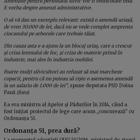
Amenzile pentru personalul silvic vor fi rediscutate însă.
E vorba despre amenzi administrative.
O să vă dau un exemplu relevant: există o amendă uriașă,
de vreo 30.000 de lei, dacă nu se vede complet amprenta
ciocanului pe arborele care trebuie tăiat.
Din cauza asta s-a ajuns la un blocaj uriaș, care a crescut
și criza lemnului de foc, și criza de materie primă în
industrie, mai ales în industria mobilei.
Foarte mulți silvicultori au refuzat să mai marcheze
copacii, pentru că nu puteau să riște o asemenea amendă
la un salariu de 1.000 de lei”
, spune deputata PSD Doina
Pană
(foto).
Ea era ministru al Apelor și Pădurilor în 2014, când a
fost inițiat proiectul de lege care acum „concurează” cu
Ordonanța 51.
Ordonanța 51, prea dură?
La momentul adoptării OUG 51/2016, ministrul de atunci