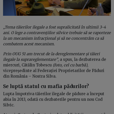
„Tema tăierilor ilegale a fost supralicitată în ultimii 3-4
ani. O lege a contravențiilor silvice trebuie să se raporteze
la un mecanism infracțional și să ne concentrăm ca să
combatem acest mecanism.
Prin OUG 51 am trecut de la dereglementare și tăieri
ilegale la suprareglementare”
, a spus, la dezbaterea de
miercuri, Cătălin Tobescu
(foto, cel cu barbă)
,
vicepreședinte al Federației Proprietarilor de Păduri
din România – Nostra Silva.
Se luptă statul cu mafia pădurilor?
Lupta împotriva tăierilor ilegale de pădure a început
abia în 2013, odată cu dezbaterile pentru un nou Cod
Silvic.