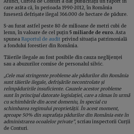
Atunci, Curtea de Conturi a dat publicității un raport în
care arăta că, în perioada 1990-2012, în România
fuseseră defrișate ilegal 366.000 de hectare de pădure.
S-au furat astfel peste 80 de milioane de metri cubi de
lemn, în valoare de cel puțin
5 miliarde de euro.
Asta
spunea
Raportul de audit
privind situația patrimonială
a fondului forestier din România.
Tăierile ilegale au fost posibile din cauza neglijenței
sau a abuzurilor comise de personalul silvic.
„Cele mai stringente probleme ale pădurilor din România
sunt tăierile ilegale, defrișările necontrolate și
reîmpăduririle insuficiente. Cauzele acestor probleme
sunt în principal datorate legislației, care a rămas în urmă
cu schimbările din acest domeniu, în special cu
schimbarea regimului proprietății. În acest moment,
aproape 50% din suprafața pădurilor din România este în
administrarea ocoalelor private”
, scriau inspectorii Curții
de Conturi.