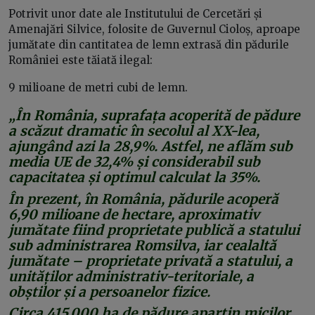
Potrivit unor date ale Institutului de Cercetări și
Amenajări Silvice, folosite de Guvernul Cioloș, aproape
jumătate din cantitatea de lemn extrasă din pădurile
României este tăiată ilegal:
9 milioane de metri cubi de lemn.
„În
România, suprafața acoperită de pădure
a scăzut dramatic în secolul al XX-lea,
ajungând azi la 28,9%. Astfel, ne aflăm sub
media UE de 32,4% și considerabil sub
capacitatea și optimul calculat la 35%.
În prezent, în România, pădurile acoperă
6,90 milioane de hectare, aproximativ
jumătate fiind proprietate publică a statului
sub administrarea Romsilva, iar cealaltă
jumătate – proprietate privată a statului, a
unităților
administrativ-teritoriale, a
obștilor și a persoanelor fizice.
Circa 415.000 ha de pădure aparțin micilor