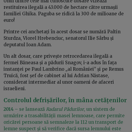
Unul dintre cele mai cunoscute dosare vizează
restituirea ilegală a 43.000 de hectare către urmașii
familiei Ghika. Paguba se ridică la 300 de milioane de
euro!
Printre cei anchetați în acest dosar se numără Paltin
Sturdza, Viorel Hrebenciuc, senatorul Ilie Sârbu și
deputatul Ioan Adam.
Un alt dosar, care privește retrocedarea ilegală a
fermei Băneasa și a pădurii Snagov, i-a adus în fața
instanței pe Paul Lambrino „al României” și pe Remus
Truică, fost șef de cabinet al lui Adrian Năstase,
considerat intermediar al unor oameni de afaceri
israelieni.
Controlul defrișărilor, în mâna cetățenilor
2014 –
se lansează
Radarul Pădurilor
, un sistem de
urmărire a trasabilității masei lemnoase, care permite
oricărei persoane să semnaleze la 112 un transport de
lemne suspect și să verifice dacă sursa lemnului este