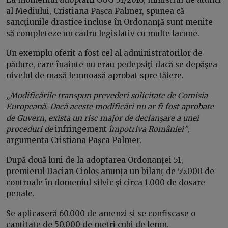
al Mediului, Cristiana Pașca Palmer, spunea că
sancțiunile drastice incluse în Ordonanță sunt menite
să completeze un cadru legislativ cu multe lacune.
Un exemplu oferit a fost cel al administratorilor de
pădure, care înainte nu erau pedepsiţi dacă se depăşea
nivelul de masă lemnoasă aprobat spre tăiere.
„Modificările transpun prevederi solicitate de Comisia
Europeană. Dacă aceste modificări nu ar fi fost aprobate
de Guvern, exista un risc major de declanşare a unei
proceduri de
infringement
împotriva României”
,
argumenta Cristiana Pașca Palmer.
După două luni de la adoptarea Ordonanței 51,
premierul Dacian Cioloș anunța un bilanț de 55.000 de
controale în domeniul silvic și circa 1.000 de dosare
penale.
Se aplicaseră 60.000 de amenzi și se confiscase o
cantitate de 50.000 de metri cubi de lemn.