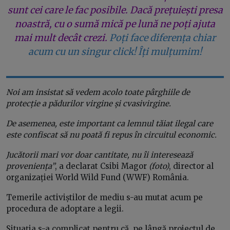
sunt cei care le fac posibile. Dacă prețuiești presa
noastră, cu o sumă mică pe lună ne poți ajuta
mai mult decât crezi.
Poți face diferența chiar
acum cu un singur click! Îți mulțumim!
Noi am insistat să vedem acolo toate pârghiile de
protecție a pădurilor virgine și cvasivirgine.
De asemenea, este important ca lemnul tăiat ilegal care
este confiscat să nu poată fi repus în circuitul economic.
Jucătorii mari vor doar cantitate, nu îi interesează
proveniența”
, a declarat Csibi Magor
(foto)
, director al
organizației World Wild Fund (WWF) România.
Temerile activiștilor de mediu s-au mutat acum pe
procedura de adoptare a legii.
Situaţia s-a complicat pentru că, pe lângă proiectul de