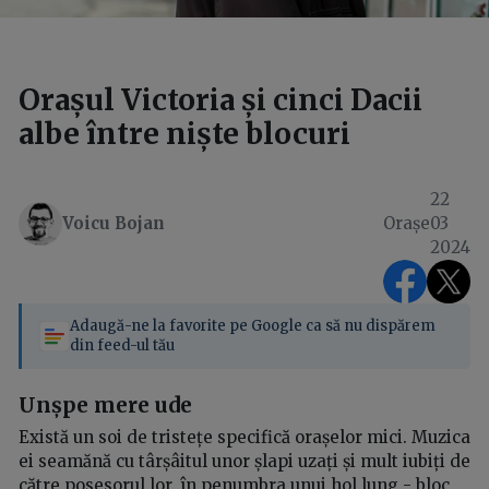
Orașul Victoria și cinci Dacii
albe între niște blocuri
22
Voicu Bojan
Orașe
03
2024
Adaugă-ne la favorite pe Google ca să nu dispărem
din feed-ul tău
Unșpe mere ude
Există un soi de tristețe specifică orașelor mici. Muzica
ei seamănă cu târșâitul unor șlapi uzați și mult iubiți de
către posesorul lor, în penumbra unui hol lung - bloc