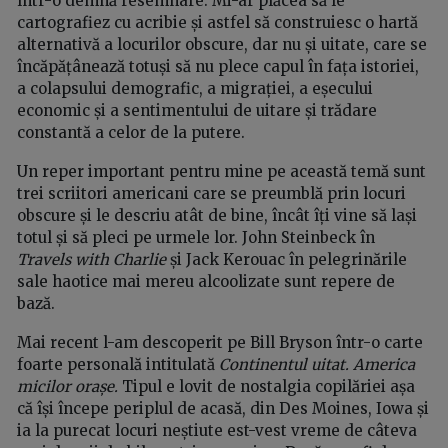
într-o demnă resemnare. Mi-ar plăcea să le
cartografiez cu acribie și astfel să construiesc o hartă
alternativă a locurilor obscure, dar nu și uitate, care se
încăpățânează totuși să nu plece capul în fața istoriei,
a colapsului demografic, a migrației, a eșecului
economic și a sentimentului de uitare și trădare
constantă a celor de la putere.
Un reper important pentru mine pe această temă sunt
trei scriitori americani care se preumblă prin locuri
obscure și le descriu atât de bine, încât îți vine să lași
totul și să pleci pe urmele lor. John Steinbeck în
Travels with Charlie
și Jack Kerouac în pelegrinările
sale haotice mai mereu alcoolizate sunt repere de
bază.
Mai recent l-am descoperit pe Bill Bryson într-o carte
foarte personală intitulată
Continentul uitat. America
micilor orașe.
Tipul e lovit de nostalgia copilăriei așa
că își începe periplul de acasă, din Des Moines, Iowa și
ia la purecat locuri neștiute est-vest vreme de câteva