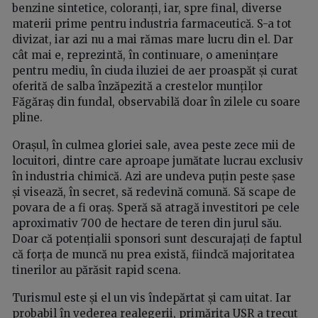
benzine sintetice, coloranți, iar, spre final, diverse
materii prime pentru industria farmaceutică. S-a tot
divizat, iar azi nu a mai rămas mare lucru din el. Dar
cât mai e, reprezintă, în continuare, o amenințare
pentru mediu, în ciuda iluziei de aer proaspăt și curat
oferită de salba înzăpezită a crestelor munților
Făgăraș din fundal, observabilă doar în zilele cu soare
pline.
Orașul, în culmea gloriei sale, avea peste zece mii de
locuitori, dintre care aproape jumătate lucrau exclusiv
în industria chimică. Azi are undeva puțin peste șase
și visează, în secret, să redevină comună. Să scape de
povara de a fi oraș. Speră să atragă investitori pe cele
aproximativ 700 de hectare de teren din jurul său.
Doar că potențialii sponsori sunt descurajați de faptul
că forța de muncă nu prea există, fiindcă majoritatea
tinerilor au părăsit rapid scena.
Turismul este și el un vis îndepărtat și cam uitat. Iar
probabil în vederea realegerii, primărița USR a trecut