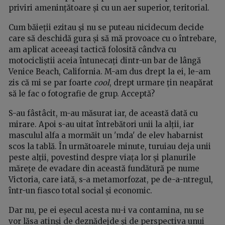
priviri amenințătoare și cu un aer superior, teritorial.
Cum băieții ezitau și nu se puteau nicidecum decide
care să deschidă gura și să mă provoace cu o întrebare,
am aplicat aceeași tactică folosită cândva cu
motocicliștii aceia întunecați dintr-un bar de lângă
Venice Beach, California. M-am dus drept la ei, le-am
zis că mi se par foarte
cool
, drept urmare țin neapărat
să le fac o fotografie de grup. Acceptă?
S-au fâstâcit, m-au măsurat iar, de această dată cu
mirare. Apoi s-au uitat întrebători unii la alții, iar
masculul alfa a mormăit un 'mda' de elev habarnist
scos la tablă. În următoarele minute, turuiau deja unii
peste alții, povestind despre viața lor și planurile
mărețe de evadare din această fundătură pe nume
Victoria, care iată, s-a metamorfozat, pe de-a-ntregul,
într-un fiasco total social și economic.
Dar nu, pe ei eșecul acesta nu-i va contamina, nu se
vor lăsa atinși de deznădejde și de perspectiva unui