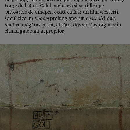
trage de hățuri. Calul nechează și se ridică pe
picioarele de dinapoi, exact ca într-un film western.
Omul zice un
hoooo!
prelung apoi un
ceaaaa!
și duși
sunt cu măgăruș cu tot, al cărui dos saltă caraghios în
ritmul galopant al gropilor.