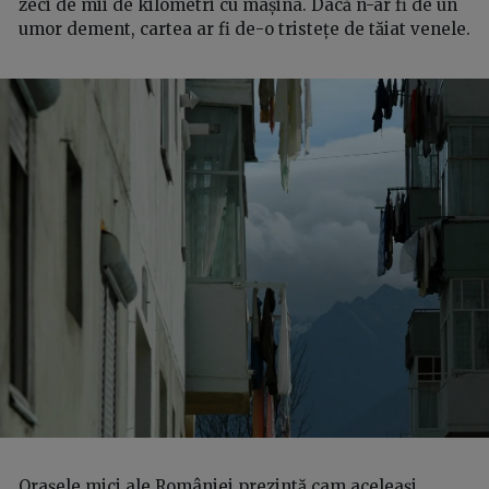
zeci de mii de kilometri cu mașina. Dacă n-ar fi de un
umor dement, cartea ar fi de-o tristețe de tăiat venele.
Orașele mici ale României prezintă cam aceleași