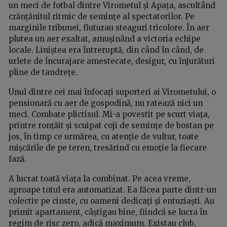
un meci de fotbal dintre Virometul și Apața, ascultând
crănțănitul ritmic de semințe al spectatorilor. Pe
marginile tribunei, fluturau steaguri tricolore. În aer
plutea un aer exaltat, amușinând a victoria echipe
locale. Liniștea era întreruptă, din când în când, de
urlete de încurajare amestecate, desigur, cu înjurături
pline de tandrețe.
Unul dintre cei mai înfocați suporteri ai Virometului, o
pensionară cu aer de gospodină, nu ratează nici un
meci. Combate plictisul. Mi-a povestit pe scurt viața,
printre ronțăit și scuipat coji de semințe de bostan pe
jos, în timp ce urmărea, cu atenție de vultur, toate
mișcările de pe teren, tresărind cu emoție la fiecare
fază.
A lucrat toată viața la combinat. Pe acea vreme,
aproape totul era automatizat. Ea făcea parte dintr-un
colectiv pe cinste, cu oameni dedicați și entuziaști. Au
primit apartament, câștigau bine, fiindcă se lucra în
regim de risc zero, adică maximum. Existau club,