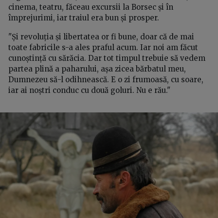
cinema, teatru, făceau excursii la Borsec și în
împrejurimi, iar traiul era bun și prosper.
"Și revoluția și libertatea or fi bune, doar că de mai
toate fabricile s-a ales praful acum. Iar noi am făcut
cunoștință cu sărăcia. Dar tot timpul trebuie să vedem
partea plină a paharului, așa zicea bărbatul meu,
Dumnezeu să-l odihnească. E o zi frumoasă, cu soare,
iar ai noștri conduc cu două goluri. Nu e rău."