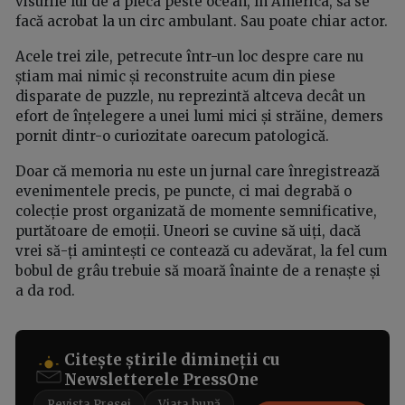
visurile lui de a pleca peste ocean, în America, să se
facă acrobat la un circ ambulant. Sau poate chiar actor.
Acele trei zile, petrecute într-un loc despre care nu
știam mai nimic și reconstruite acum din piese
disparate de puzzle, nu reprezintă altceva decât un
efort de înțelegere a unei lumi mici și străine, demers
pornit dintr-o curiozitate oarecum patologică.
Doar că memoria nu este un jurnal care înregistrează
evenimentele precis, pe puncte, ci mai degrabă o
colecție prost organizată de momente semnificative,
purtătoare de emoții. Uneori se cuvine să uiți, dacă
vrei să-ți amintești ce contează cu adevărat, la fel cum
bobul de grâu trebuie să moară înainte de a renaște și
a da rod.
Citește știrile dimineții cu
Newsletterele PressOne
Revista Presei
Viața bună