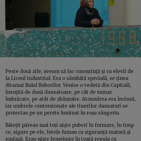
Peste două zile, aveam să fac cunoștință și cu elevii de
la Liceul Industrial. Era o sâmbătă specială, se ținea
ditamai Balul Bobocilor. Venise o vedetă din Capitală,
însoțită de două dansatoare, pe cât de sumar
îmbrăcate, pe atât de zbânțuite. Atmosfera era încinsă,
iar umbrele contorsionate ale tinerilor dansatori se
proiectau pe un perete luminat în roșu sângeriu.
Băieții păreau mai toți niște puberi în formare, în timp
ce, sigure pe ele, fetele fumau cu siguranță matură și
emfază. Erau niște femeiuște în toată regula cu