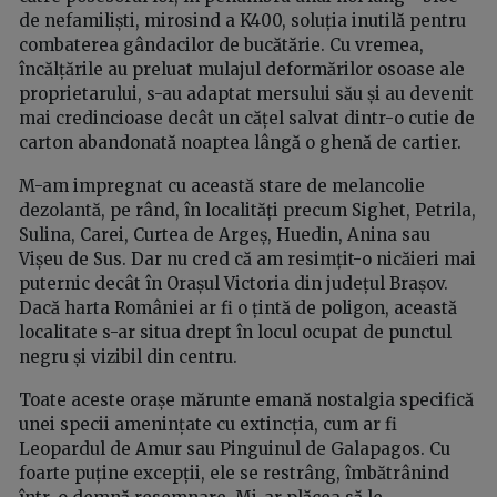
de nefamiliști, mirosind a K400, soluția inutilă pentru
combaterea gândacilor de bucătărie. Cu vremea,
încălțările au preluat mulajul deformărilor osoase ale
proprietarului, s-au adaptat mersului său și au devenit
mai credincioase decât un cățel salvat dintr-o cutie de
carton abandonată noaptea lângă o ghenă de cartier.
M-am impregnat cu această stare de melancolie
dezolantă, pe rând, în localități precum Sighet, Petrila,
Sulina, Carei, Curtea de Argeș, Huedin, Anina sau
Vișeu de Sus. Dar nu cred că am resimțit-o nicăieri mai
puternic decât în Orașul Victoria din județul Brașov.
Dacă harta României ar fi o țintă de poligon, această
localitate s-ar situa drept în locul ocupat de punctul
negru și vizibil din centru.
Toate aceste orașe mărunte emană nostalgia specifică
unei specii amenințate cu extincția, cum ar fi
Leopardul de Amur sau Pinguinul de Galapagos. Cu
foarte puține excepții, ele se restrâng, îmbătrânind