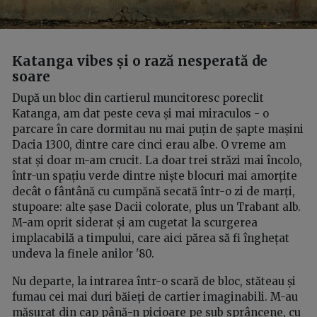
Katanga vibes și o rază nesperată de
soare
După un bloc din cartierul muncitoresc poreclit
Katanga, am dat peste ceva și mai miraculos - o
parcare în care dormitau nu mai puțin de șapte mașini
Dacia 1300, dintre care cinci erau albe. O vreme am
stat și doar m-am crucit. La doar trei străzi mai încolo,
într-un spațiu verde dintre niște blocuri mai amorțite
decât o fântână cu cumpănă secată într-o zi de marți,
stupoare: alte șase Dacii colorate, plus un Trabant alb.
M-am oprit siderat și am cugetat la scurgerea
implacabilă a timpului, care aici părea să fi înghețat
undeva la finele anilor '80.
Nu departe, la intrarea într-o scară de bloc, stăteau și
fumau cei mai duri băieți de cartier imaginabili. M-au
măsurat din cap până-n picioare pe sub sprâncene, cu