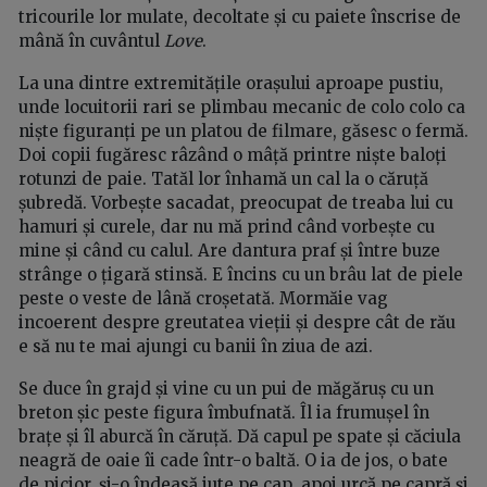
tricourile lor mulate, decoltate și cu paiete înscrise de
mână în cuvântul
Love
.
La una dintre extremitățile orașului aproape pustiu,
unde locuitorii rari se plimbau mecanic de colo colo ca
niște figuranți pe un platou de filmare, găsesc o fermă.
Doi copii fugăresc râzând o mâță printre niște baloți
rotunzi de paie. Tatăl lor înhamă un cal la o căruță
șubredă. Vorbește sacadat, preocupat de treaba lui cu
hamuri și curele, dar nu mă prind când vorbește cu
mine și când cu calul. Are dantura praf și între buze
strânge o țigară stinsă. E încins cu un brâu lat de piele
peste o veste de lână croșetată. Mormăie vag
incoerent despre greutatea vieții și despre cât de rău
e să nu te mai ajungi cu banii în ziua de azi.
Se duce în grajd și vine cu un pui de măgăruș cu un
breton șic peste figura îmbufnată. Îl ia frumușel în
brațe și îl aburcă în căruță. Dă capul pe spate și căciula
neagră de oaie îi cade într-o baltă. O ia de jos, o bate
de picior, și-o îndeasă iute pe cap, apoi urcă pe capră și