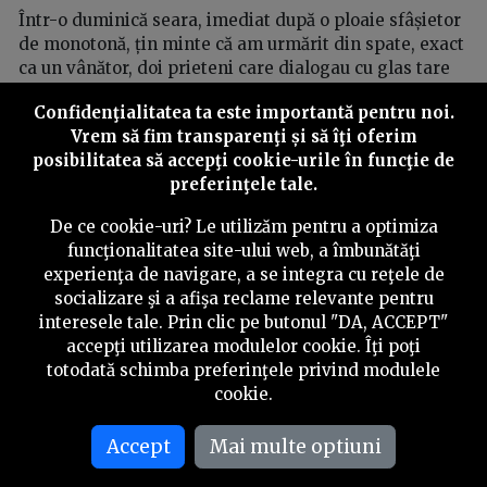
Într-o duminică seara, imediat după o ploaie sfâșietor
de monotonă, țin minte că am urmărit din spate, exact
ca un vânător, doi prieteni care dialogau cu glas tare
printre betoanele din cartier. Am fost șocat de faptul
Confidenţialitatea ta este importantă pentru noi.
că, deși erau evident îmbrăcați în haine bune, la fel ca
Vrem să fim transparenţi și să îţi oferim
doi muncitori respectabili de pe vremuri, se țineau de
posibilitatea să accepţi cookie-urile în funcţie de
mână cu o tandrețe suspectă. Au tot negociat dacă să
preferinţele tale.
meargă să bea ceva sau nu. Chiar în fața intrării în
localul anost, dialogul a escaladat. Unul voia să intre,
De ce cookie-uri? Le utilizăm pentru a optimiza
celălalt nu. Au mimat o luptă, de fapt o zbatere cu totul
funcţionalitatea site-ului web, a îmbunătăţi
neconvingătoare. De emoție, blocurile toate păreau că
experienţa de navigare, a se integra cu reţele de
își țin respirația, așteptând rezoluția conflictului.
socializare şi a afişa reclame relevante pentru
interesele tale. Prin clic pe butonul "DA, ACCEPT"
În cele din urmă, cel hotărât, cetățeanul cu bluză
accepţi utilizarea modulelor cookie. Îţi poţi
neagră și pălărie, a deschis larg ușa. Iar cârciuma i-a
totodată schimba preferinţele privind modulele
înghițit imediat pe amândoi, parcă pentru vecie. O
cookie.
stare de pace la fel de incoloră și inodoră precum
vodca s-a lăsat peste oraș, odată cu pâcla înserării.
Accept
Mai multe optiuni
Glasurile înalte și zumzetul răzbătând dinăuntrul
barului făceau ca geamurile să zbârnâie ușor.