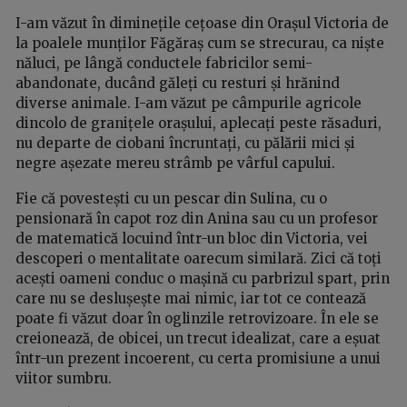
I-am văzut în diminețile cețoase din Orașul Victoria de
la poalele munților Făgăraș cum se strecurau, ca niște
năluci, pe lângă conductele fabricilor semi-
abandonate, ducând găleți cu resturi și hrănind
diverse animale. I-am văzut pe câmpurile agricole
dincolo de granițele orașului, aplecați peste răsaduri,
nu departe de ciobani încruntați, cu pălării mici și
negre așezate mereu strâmb pe vârful capului.
Fie că povestești cu un pescar din Sulina, cu o
pensionară în capot roz din Anina sau cu un profesor
de matematică locuind într-un bloc din Victoria, vei
descoperi o mentalitate oarecum similară. Zici că toți
acești oameni conduc o mașină cu parbrizul spart, prin
care nu se deslușește mai nimic, iar tot ce contează
poate fi văzut doar în oglinzile retrovizoare. În ele se
creionează, de obicei, un trecut idealizat, care a eșuat
într-un prezent incoerent, cu certa promisiune a unui
viitor sumbru.