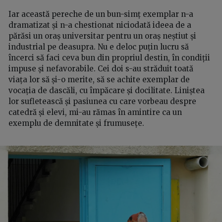
Iar această pereche de un bun-simț exemplar n-a
dramatizat și n-a chestionat niciodată ideea de a
părăsi un oraș universitar pentru un oraș neștiut și
industrial pe deasupra. Nu e deloc puțin lucru să
încerci să faci ceva bun din propriul destin, în condiții
impuse și nefavorabile. Cei doi s-au străduit toată
viața lor să și-o merite, să se achite exemplar de
vocația de dascăli, cu împăcare și docilitate. Liniștea
lor sufletească și pasiunea cu care vorbeau despre
catedră și elevi, mi-au rămas în amintire ca un
exemplu de demnitate și frumusețe.