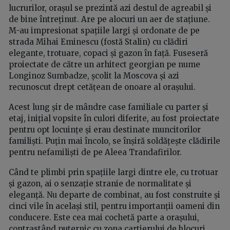
lucrurilor, orașul se prezintă azi destul de agreabil și
de bine întreținut. Are pe alocuri un aer de stațiune.
M-au impresionat spațiile largi și ordonate de pe
strada Mihai Eminescu (fostă Stalin) cu clădiri
elegante, trotuare, copaci și gazon în față. Fuseseră
proiectate de către un arhitect georgian pe nume
Longinoz Sumbadze, școlit la Moscova și azi
recunoscut drept cetățean de onoare al orașului.
Acest lung șir de mândre case familiale cu parter și
etaj, inițial vopsite în culori diferite, au fost proiectate
pentru opt locuințe și erau destinate muncitorilor
familiști. Puțin mai încolo, se înșiră soldățește clădirile
pentru nefamiliști de pe Aleea Trandafirilor.
Când te plimbi prin spațiile largi dintre ele, cu trotuar
și gazon, ai o senzație stranie de normalitate și
eleganță. Nu departe de combinat, au fost construite și
cinci vile în același stil, pentru importanții oameni din
conducere. Este cea mai cochetă parte a orașului,
contrastând puternic cu zona cartierului de blocuri,