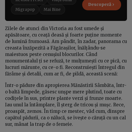
Descoperă
Migrapop
Mai Bine
Zilele de atunci din Victoria au fost umede și
apăsătoare, cu ceață deasă și foarte puține momente
de lumină frumoasă. Am pândit, în zadar, panorama cu
creasta înzăpezită a Făgărașilor, înălțându-se
maiestuos peste cenușiul blocurilor. Când
monumentalul ți se refuză, te mulțumești cu ce pică, cu
lucruri mărunte, cu ce-o fi. Reconstruiești întregul din
fărâme și detalii, cum ar fi, de pildă, această scenă:
Într-o pădure din apropierea Mănăstirii Sâmbăta, într-
o baltă limpede, găsesc unșpe mere plutind, toate cu
codițele în sus, printre plante verzi și frunze moarte.
Iau unul la întâmplare, îl șterg de tricou și mușc. Rece,
proaspăt, zemos. În timp ce mestec, văd cum, dinspre
capătul pădurii, ca o nălucă, se ivește o căruță cu un cal
sur, mânat la trap de o femeie.