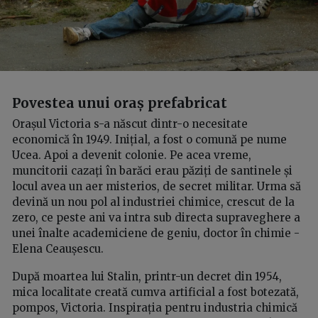
Povestea unui oraș prefabricat
Orașul Victoria s-a născut dintr-o necesitate
economică în 1949. Inițial, a fost o comună pe nume
Ucea. Apoi a devenit colonie. Pe acea vreme,
muncitorii cazați în barăci erau păziți de santinele și
locul avea un aer misterios, de secret militar. Urma să
devină un nou pol al industriei chimice, crescut de la
zero, ce peste ani va intra sub directa supraveghere a
unei înalte academiciene de geniu, doctor în chimie -
Elena Ceaușescu.
După moartea lui Stalin, printr-un decret din 1954,
mica localitate creată cumva artificial a fost botezată,
pompos, Victoria. Inspirația pentru industria chimică