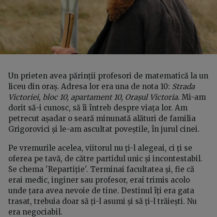
Un prieten avea părinții profesori de matematică la un
liceu din oraș. Adresa lor era una de nota 10:
Strada
Victoriei, bloc 10, apartament 10, Orașul Victoria
. Mi-am
dorit să-i cunosc, să îi întreb despre viața lor. Am
petrecut așadar o seară minunată alături de familia
Grigorovici și le-am ascultat poveștile, în jurul cinei.
Pe vremurile acelea, viitorul nu ți-l alegeai, ci ți se
oferea pe tavă, de către partidul unic și incontestabil.
Se chema 'Repartiție'. Terminai facultatea și, fie că
erai medic, inginer sau profesor, erai trimis acolo
unde țara avea nevoie de tine. Destinul îți era gata
trasat, trebuia doar să ți-l asumi și să ți-l trăiești. Nu
era negociabil.