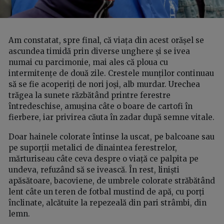
Am constatat, spre final, că viața din acest orășel se
ascundea timidă prin diverse unghere și se ivea
numai cu parcimonie, mai ales că ploua cu
intermitențe de două zile. Crestele munților continuau
să se fie acoperiți de nori joși, alb murdar. Urechea
trăgea la sunete răzbătând printre ferestre
întredeschise, amușina câte o boare de cartofi în
fierbere, iar privirea căuta în zadar după semne vitale.
Doar hainele colorate întinse la uscat, pe balcoane sau
pe suporții metalici de dinaintea ferestrelor,
mărturiseau câte ceva despre o viață ce palpita pe
undeva, refuzând să se ivească. În rest, liniști
apăsătoare, bacoviene, de umbrele colorate străbătând
lent câte un teren de fotbal mustind de apă, cu porți
înclinate, alcătuite la repezeală din pari strâmbi, din
lemn.