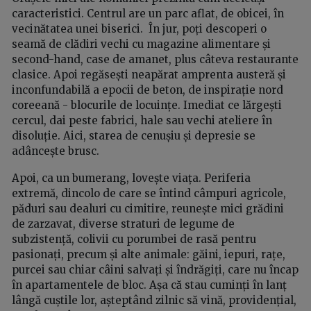
caracteristici. Centrul are un parc aflat, de obicei, în
vecinătatea unei biserici. În jur, poți descoperi o
seamă de clădiri vechi cu magazine alimentare și
second-hand, case de amanet, plus câteva restaurante
clasice. Apoi regăsești neapărat amprenta austeră și
inconfundabilă a epocii de beton, de inspirație nord
coreeană - blocurile de locuințe. Imediat ce lărgești
cercul, dai peste fabrici, hale sau vechi ateliere în
disoluție. Aici, starea de cenușiu și depresie se
adâncește brusc.
Apoi, ca un bumerang, lovește viața. Periferia
extremă, dincolo de care se întind câmpuri agricole,
păduri sau dealuri cu cimitire, reunește mici grădini
de zarzavat, diverse straturi de legume de
subzistență, colivii cu porumbei de rasă pentru
pasionați, precum și alte animale: găini, iepuri, rațe,
purcei sau chiar câini salvați și îndrăgiți, care nu încap
în apartamentele de bloc. Așa că stau cuminți în lanț
lângă cuștile lor, așteptând zilnic să vină, providențial,