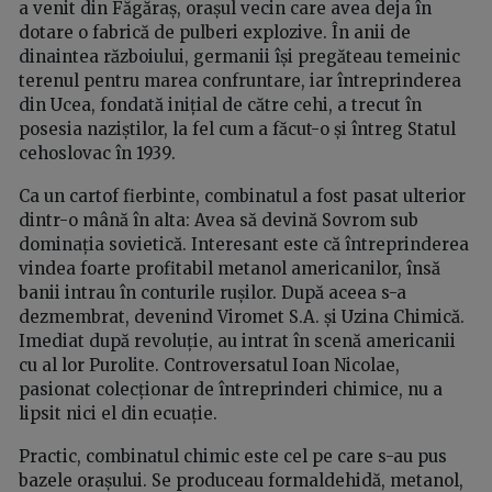
a venit din Făgăraș, orașul vecin care avea deja în
dotare o fabrică de pulberi explozive. În anii de
dinaintea războiului, germanii își pregăteau temeinic
terenul pentru marea confruntare, iar întreprinderea
din Ucea, fondată inițial de către cehi, a trecut în
posesia naziștilor, la fel cum a făcut-o și întreg Statul
cehoslovac în 1939.
Ca un cartof fierbinte, combinatul a fost pasat ulterior
dintr-o mână în alta: Avea să devină Sovrom sub
dominația sovietică. Interesant este că întreprinderea
vindea foarte profitabil metanol americanilor, însă
banii intrau în conturile rușilor. După aceea s-a
dezmembrat, devenind Viromet S.A. și Uzina Chimică.
Imediat după revoluție, au intrat în scenă americanii
cu al lor Purolite. Controversatul Ioan Nicolae,
pasionat colecționar de întreprinderi chimice, nu a
lipsit nici el din ecuație.
Practic, combinatul chimic este cel pe care s-au pus
bazele orașului. Se produceau formaldehidă, metanol,