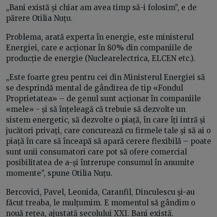
„Bani există și chiar am avea timp să-i folosim”, e de
părere Otilia Nuțu.
Problema, arată experta în energie, este ministerul
Energiei, care e acționar în 80% din companiile de
producție de energie (Nuclearelectrica, ELCEN etc.).
„Este foarte greu pentru cei din Ministerul Energiei să
se desprindă mental de gândirea de tip «Fondul
Proprietatea» – de genul sunt acționar în companiile
«mele» - și să înțeleagă că trebuie să dezvolte un
sistem energetic, să dezvolte o piață, în care îți intră și
jucători privați, care concurează cu firmele tale și să ai o
piață în care să înceapă să apară cerere flexibilă – poate
sunt unii consumatori care pot să ofere comercial
posibilitatea de a-și întrerupe consumul în anumite
momente”, spune Otilia Nuțu.
Bercovici, Pavel, Leonida, Caranfil, Dinculescu și-au
făcut treaba, le mulțumim. E momentul să gândim o
nouă rețea, ajustată secolului XXI. Bani există.