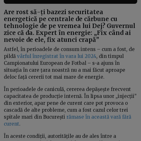
Are rost să-ți bazezi securitatea
energetică pe centrale de cărbune cu
tehnologie de pe vremea lui Dej? Guvernul
zice că da. Expert în energie: „Fix când ai
nevoie de ele, fix atunci crapă”
Astfel, în perioadele de consum intens – cum a fost, de
pildă
vârful înregistrat în vara lui 2024
, din timpul
Campionatului European de Fotbal – s-a ajuns în
situația în care țara noastră nu a mai făcut aproape
deloc față cererii tot mai mare de energie.
În perioadele de caniculă, cererea depășește frecvent
capacitatea de producție internă. În lipsa unor „injecții”
din exterior, apar pene de curent care pot provoca o
cascadă de alte probleme, cum a fost cazul celor trei
spitale mari din București
rămase în această vară fără
curent
.
În aceste condiții, autoritățile au de ales între a