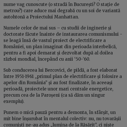
nume vag cunoscute (o stradă în București? O stație de
metrou?) care aduce mai degrabă cu un soi de variantă
autohtonă a Proiectului Manhattan.
Numele celor de mai sus – cu studii de inginerie și
doctorate făcute înainte de instaurarea comunismului -
se leagă însă de vastul proiect de electrificare a
României, un plan imaginat din perioada interbelică,
pentru a fi apoi demarat și dezvoltat după al doilea
război mondial, începând cu anii ‘50-’60.
Sub conducerea lui Bercovici, de pildă, a fost elaborat
între 1951-1961 „primul plan de electrificare și folosire a
apelor din România” și au fost finalizate, în aceeași
perioadă, proiectele unor mari centrale energetice,
precum cea de la Paroșeni (ca să dăm un singur
exemplu).
Punem o mică pauză pentru a demonta, în sfârșit, un
mit bine înșurubat în mentalul colectiv: nu, nu tovarășii
comuniști ne-au adus „lumina de la Răsărit”, ci niște