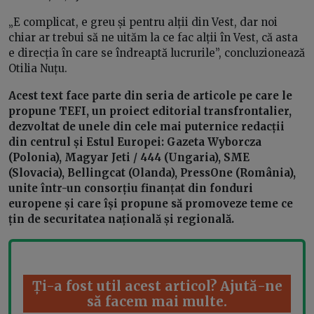
„E complicat, e greu și pentru alții din Vest, dar noi
chiar ar trebui să ne uităm la ce fac alții în Vest, că asta
e direcția în care se îndreaptă lucrurile”, concluzionează
Otilia Nuțu.
Acest text face parte din seria de articole pe care le
propune TEFI, un proiect editorial transfrontalier,
dezvoltat de unele din cele mai puternice redacții
din centrul și Estul Europei: Gazeta Wyborcza
(Polonia), Magyar Jeti / 444 (Ungaria), SME
(Slovacia), Bellingcat (Olanda), PressOne (România),
unite într-un consorțiu finanțat din fonduri
europene și care își propune să promoveze teme ce
țin de securitatea națională și regională.
Ți-a fost util acest articol? Ajută-ne
să facem mai multe.