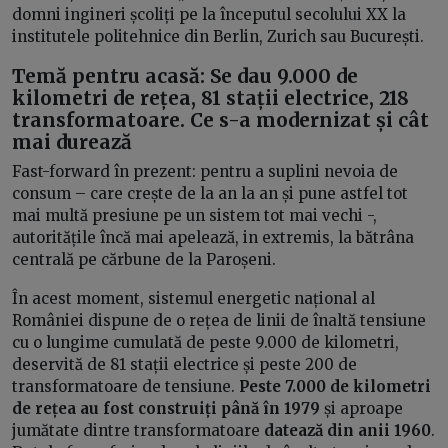
domni ingineri școliți pe la începutul secolului XX la
institutele politehnice din Berlin, Zurich sau București.
Temă pentru acasă: Se dau 9.000 de
kilometri de rețea, 81 stații electrice, 218
transformatoare. Ce s-a modernizat și cât
mai durează
Fast-forward în prezent: pentru a suplini nevoia de
consum – care crește de la an la an și pune astfel tot
mai multă presiune pe un sistem tot mai vechi -,
autoritățile încă mai apelează, in extremis, la bătrâna
centrală pe cărbune de la Paroșeni.
În acest moment, sistemul energetic național al
României dispune de o rețea de linii de înaltă tensiune
cu o lungime cumulată de peste 9.000 de kilometri,
deservită de 81 stații electrice și peste 200 de
transformatoare de tensiune.
Peste 7.000 de kilometri
de rețea au fost construiți până în 1979
și aproape
jumătate dintre transformatoare
datează din anii 1960
.