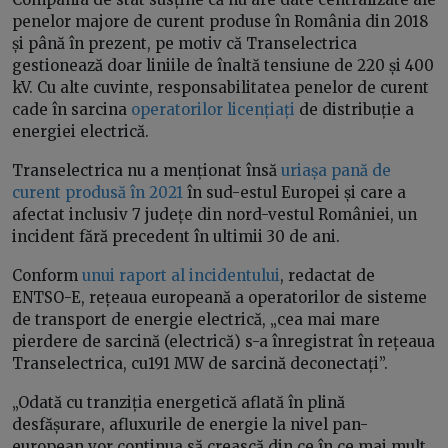
penelor majore de curent produse în România din 2018
și până în prezent, pe motiv că Transelectrica
gestionează doar liniile de înaltă tensiune de 220 și 400
kV. Cu alte cuvinte, responsabilitatea penelor de curent
cade în sarcina
operatorilor licențiați
de distribuție a
energiei electrică.
Transelectrica nu a menționat însă
uriașa pană de
curent produsă în 2021
în sud-estul Europei și care a
afectat inclusiv 7 județe din nord-vestul României, un
incident fără precedent în ultimii 30 de ani.
Conform
unui raport al incidentului
, redactat de
ENTSO-E, rețeaua europeană a operatorilor de sisteme
de transport de energie electrică, „cea mai mare
pierdere de sarcină (electrică) s-a înregistrat în rețeaua
Transelectrica, cu191 MW de sarcină deconectați”.
„Odată cu tranziția energetică aflată în plină
desfășurare, afluxurile de energie la nivel pan-
european vor continua să crească din ce în ce mai mult.