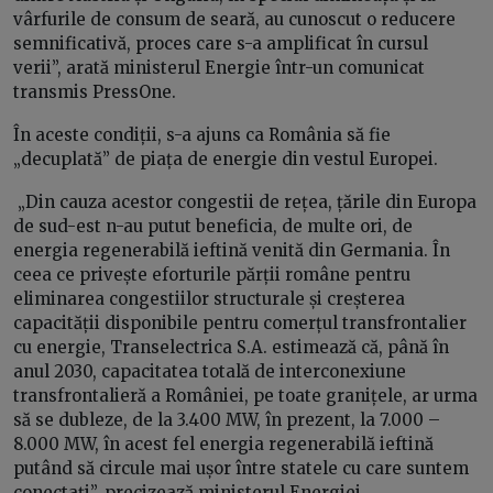
vârfurile de consum de seară, au cunoscut o reducere
semnificativă, proces care s-a amplificat în cursul
verii”, arată ministerul Energie într-un comunicat
transmis PressOne.
În aceste condiții, s-a ajuns ca România să fie
„decuplată” de piața de energie din vestul Europei.
„Din cauza acestor congestii de rețea, țările din Europa
de sud-est n-au putut beneficia, de multe ori, de
energia regenerabilă ieftină venită din Germania. În
ceea ce privește eforturile părții române pentru
eliminarea congestiilor structurale și creșterea
capacității disponibile pentru comerțul transfrontalier
cu energie, Transelectrica S.A. estimează că, până în
anul 2030, capacitatea totală de interconexiune
transfrontalieră a României, pe toate granițele, ar urma
să se dubleze, de la 3.400 MW, în prezent, la 7.000 –
8.000 MW, în acest fel energia regenerabilă ieftină
putând să circule mai ușor între statele cu care suntem
conectați”, precizează ministerul Energiei.