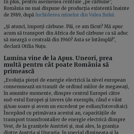
În plus, pentru asemenea centrale „pe cărbune”,
România nu mai dispune de producția existentă înainte
de 1989, după
închiderea minelor din Valea Jiului
.
„Și atunci, imporți cărbune. Păi, ce am făcut? Mă apuc
acum să transport din Africa de Sud cărbune ca să aduc
să meargă o centrală din 1960? Asta se întâmplă!”,
declară Otilia Nuțu.
Lumina vine de la Apus. Uneori, prea
multă pentru cât poate România să
primească
„Evoluția pieței de energie electrică la nivel european
consemnează un tranzit de ordinul miilor de megawați,
în anumite momente, dinspre centrul Europei către
sud-estul Europei și invers (de exemplu, când e vânt
și/sau soare și avem un excedent pe eolian/fotovoltaic).
Începând cu primăvara acestui an, capacitățile de
transport transfrontalier de energie electrică dinspre
Vest, de la granițele Austriei și, mai ales, la granița
dintre Austria și Ungaria, în special dimineața și la