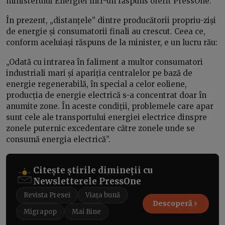
ministerului Energiei într-un răspuns oferit PressOne.
În prezent, „distanțele” dintre producătorii propriu-ziși
de energie și consumatorii finali au crescut. Ceea ce,
conform aceluiași răspuns de la minister, e un lucru rău:
„Odată cu intrarea în faliment a multor consumatori
industriali mari și apariția centralelor pe bază de
energie regenerabilă, în special a celor eoliene,
producția de energie electrică s-a concentrat doar în
anumite zone. În aceste condiții, problemele care apar
sunt cele ale transportului energiei electrice dinspre
zonele puternic excedentare către zonele unde se
consumă energia electrică”.
Citește știrile dimineții cu
Newsletterele PressOne
Revista Presei
Viața bună
Descoperă
Migrapop
Mai Bine