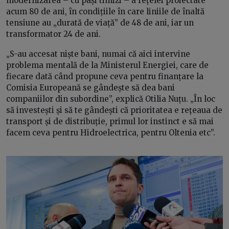
modernizarea – cu pași timizi – a rețelei proiectate
acum 80 de ani, în condițiile în care liniile de înaltă
tensiune au „durată de viață” de 48 de ani, iar un
transformator 24 de ani.
„S-au accesat niște bani, numai că aici intervine
problema mentală de la Ministerul Energiei, care de
fiecare dată când propune ceva pentru finanțare la
Comisia Europeană se gândește să dea bani
companiilor din subordine”, explică Otilia Nuțu. „În loc
să investești și să te gândești că prioritatea e rețeaua de
transport și de distribuție, primul lor instinct e să mai
facem ceva pentru Hidroelectrica, pentru Oltenia etc”.