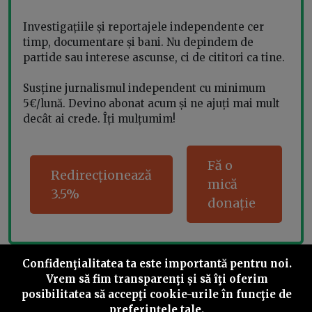
Investigațiile și reportajele independente cer
timp, documentare și bani. Nu depindem de
partide sau interese ascunse, ci de cititori ca tine.
Susține jurnalismul independent cu minimum
5€/lună. Devino abonat acum și ne ajuți mai mult
decât ai crede. Îți mulțumim!
Fă o
Redirecționează
mică
3.5%
donație
Confidenţialitatea ta este importantă pentru noi.
Share this
Vrem să fim transparenţi și să îţi oferim
posibilitatea să accepţi cookie-urile în funcţie de
preferinţele tale.