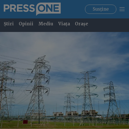
Susține
Știri
Opinii
Mediu
Viața
Orașe