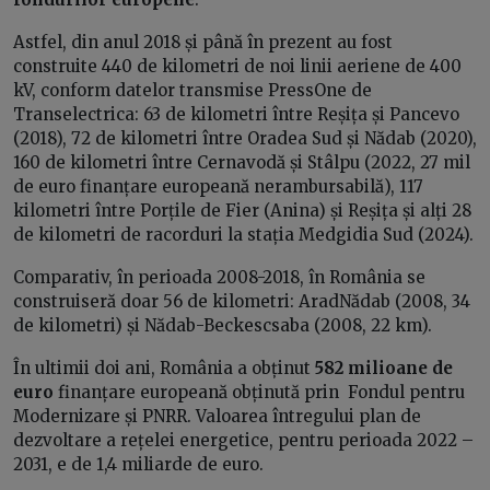
Astfel, din anul 2018 și până în prezent au fost
construite 440 de kilometri de noi linii aeriene de 400
kV, conform datelor transmise PressOne de
Transelectrica: 63 de kilometri între Reșița și Pancevo
(2018), 72 de kilometri între Oradea Sud și Nădab (2020),
160 de kilometri între Cernavodă și Stâlpu (2022, 27 mil
de euro finanțare europeană nerambursabilă), 117
kilometri între Porțile de Fier (Anina) și Reșița și alți 28
de kilometri de racorduri la stația Medgidia Sud (2024).
Comparativ, în perioada 2008-2018, în România se
construiseră doar 56 de kilometri: AradNădab (2008, 34
de kilometri) și Nădab-Beckescsaba (2008, 22 km).
În ultimii doi ani, România a obținut
582 milioane de
euro
finanțare europeană obținută prin Fondul pentru
Modernizare și PNRR. Valoarea întregului plan de
dezvoltare a rețelei energetice, pentru perioada 2022 –
2031, e de 1,4 miliarde de euro.