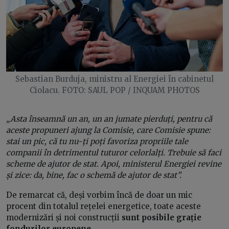
Sebastian Burduja, ministru al Energiei în cabinetul
Ciolacu. FOTO: SAUL POP / INQUAM PHOTOS
„Asta înseamnă un an, un an jumate pierduți, pentru că
aceste propuneri ajung la Comisie, care Comisie spune:
stai un pic, că tu nu-ți poți favoriza propriile tale
companii în detrimentul tuturor celorlalți. Trebuie să faci
scheme de ajutor de stat. Apoi, ministerul Energiei revine
și zice: da, bine, fac o schemă de ajutor de stat”.
De remarcat că, deși vorbim încă de doar un mic
procent din totalul rețelei energetice, toate aceste
modernizări și noi construcții
sunt posibile grație
fondurilor europene
.