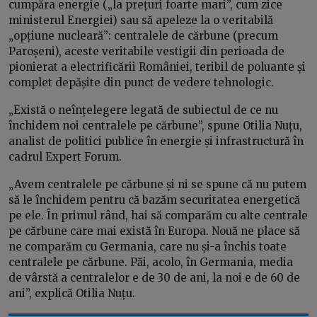
cumpăra energie („la prețuri foarte mari”, cum zice
ministerul Energiei) sau să apeleze la o veritabilă
„opțiune nucleară”: centralele de cărbune (precum
Paroșeni), aceste veritabile vestigii din perioada de
pionierat a electrificării României, teribil de poluante și
complet depășite din punct de vedere tehnologic.
„Există o neînțelegere legată de subiectul de ce nu
închidem noi centralele pe cărbune”, spune Otilia Nuțu,
analist de politici publice în energie și infrastructură în
cadrul Expert Forum.
„Avem centralele pe cărbune și ni se spune că nu putem
să le închidem pentru că bazăm securitatea energetică
pe ele. În primul rând, hai să comparăm cu alte centrale
pe cărbune care mai există în Europa. Nouă ne place să
ne comparăm cu Germania, care nu și-a închis toate
centralele pe cărbune. Păi, acolo, în Germania, media
de vârstă a centralelor e de 30 de ani, la noi e de 60 de
ani”, explică Otilia Nuțu.