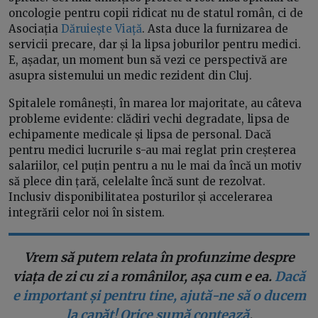
oncologie pentru copii ridicat nu de statul român, ci de
Asociația
Dăruiește Viață
. Asta duce la furnizarea de
servicii precare, dar și la lipsa joburilor pentru medici.
E, așadar, un moment bun să vezi ce perspectivă are
asupra sistemului un medic rezident din Cluj.
Spitalele românești, în marea lor majoritate, au câteva
probleme evidente: clădiri vechi degradate, lipsa de
echipamente medicale și lipsa de personal. Dacă
pentru medici lucrurile s-au mai reglat prin creșterea
salariilor, cel puțin pentru a nu le mai da încă un motiv
să plece din țară, celelalte încă sunt de rezolvat.
Inclusiv disponibilitatea posturilor și accelerarea
integrării celor noi în sistem.
Vrem să putem relata în profunzime despre
viața de zi cu zi a românilor, așa cum e ea.
Dacă
e important și pentru tine, ajută-ne să o ducem
la capăt! Orice sumă contează
.