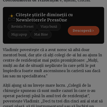
Coordonatorul de rezidențiat
e, așadar, crucial.
Citește știrile dimineții cu
Newsletterele PressOne
Revista Presei
Viața bună
Descoperă
Migrapop
Mai Bine
Vladimir povestește că a avut noroc să aibă doar
mentori buni, dar știe că alți colegi de-ai lui au ajuns în
centre de rezidențiat mai puțin promițătoare: „Mulți,
mulți au dat de situații neplăcute în care șefii le pot
împiedica foarte mult ascensiunea în carieră sau dacă
iau sau nu specialitatea.”
Alții ajung să nu învețe mare lucru. „Colegii de la
chirurgie spuneau că sunt multe cazuri în care n-au
operat pacienți până în anul trei de rezidențiat”,
povestește Vladimir. „Deci tu trei din cinci ani ai stat să
cureți plagă, să ții instrumentarul sau să închizi un