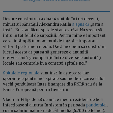
Despre construirea a doar 4 spitale în trei decenii,
ministrul Sănătății Alexandru Rafila
a spus că
„asta a
fost”. „Nu s-au făcut spitale și autostrăzi. Nu vreau să
intru în tot felul de supoziții. Pentru mine e important
ce se întâmplă în momentul de față și e important
viitorul pe termen mediu. Dacă începem să construim,
lucrul acesta ar putea să genereze o anumită
efervescență și competiție între diversele autorități
locale sau centrale în a construi spitale noi.”
Spitalele regionale
sunt însă în așteptare, iar
speranțele pentru noi spitale sau modernizarea celor
vechi pendulează între finanțare din PNRR sau de la
Banca Europeană pentru Investiții.
Vladimir Filip, de 28 de ani, e medic rezident de boli
infecțioase și a intrat în sistem în perioada
pandemiei
,
cu un salariu mai mare decât media (6.700 de lei net).