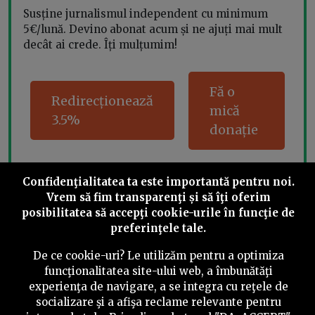
Susține jurnalismul independent cu minimum
5€/lună. Devino abonat acum și ne ajuți mai mult
decât ai crede. Îți mulțumim!
Fă o
Redirecționează
mică
3.5%
donație
Confidenţialitatea ta este importantă pentru noi.
Share this
Vrem să fim transparenţi și să îţi oferim
posibilitatea să accepţi cookie-urile în funcţie de
preferinţele tale.
De ce cookie-uri? Le utilizăm pentru a optimiza
funcţionalitatea site-ului web, a îmbunătăţi
experienţa de navigare, a se integra cu reţele de
©
2026
PressOne.ro
socializare şi a afişa reclame relevante pentru