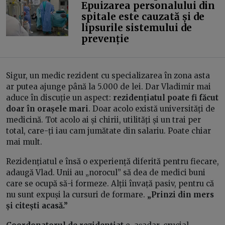
Epuizarea personalului din
spitale este cauzată și de
lipsurile sistemului de
prevenție
Sigur, un medic rezident cu specializarea în zona asta
ar putea ajunge până la 5.000 de lei. Dar Vladimir mai
aduce în discuție un aspect:
rezidențiatul poate fi făcut
doar în orașele mari
. Doar acolo există universități de
medicină. Tot acolo ai și chirii, utilități și un trai per
total, care-ți iau cam jumătate din salariu. Poate chiar
mai mult.
Rezidențiatul e însă o experiență diferită pentru fiecare,
adaugă Vlad. Unii au „norocul” să dea de medici buni
care se ocupă să-i formeze. Alții învață pasiv, pentru că
nu sunt expuși la cursuri de formare.
„Prinzi din mers
și citești acasă.”