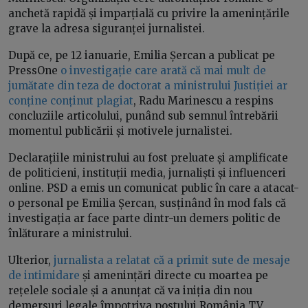
anchetă rapidă și imparțială cu privire la amenințările
grave la adresa siguranței jurnalistei.
După ce, pe 12 ianuarie, Emilia Șercan a publicat pe
PressOne
o investigație care arată că mai mult de
jumătate din teza de doctorat a ministrului Justiției ar
conține conținut plagiat
, Radu Marinescu a respins
concluziile articolului, punând sub semnul întrebării
momentul publicării și motivele jurnalistei.
Declarațiile ministrului au fost preluate și amplificate
de politicieni, instituții media, jurnaliști și influenceri
online. PSD a emis un comunicat public în care a atacat-
o personal pe Emilia Șercan, susținând în mod fals că
investigația ar face parte dintr-un demers politic de
înlăturare a ministrului.
Ulterior,
jurnalista a relatat că a primit sute de mesaje
de intimidare
și amenințări directe cu moartea pe
rețelele sociale și a anunțat că va iniția din nou
demersuri legale împotriva postului România TV,