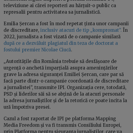
televiziune ai cărei reporteri au hărțuit-o public ca
represalii pentru activitatea sa jurnalistică.
Emilia Șercan a fost în mod repetat ținta unor campanii
de discreditare,
inclusiv atacuri de tip „kompromat”.
În
2022, jurnalista a fost vizată de o campanie similară
după ce a dezvăluit plagiatul din teza de doctorat a
fostului premier Nicolae Ciucă
.
„Autoritățile din România trebuie să desfășoare de
urgență o anchetă imparțială asupra amenințărilor
grave la adresa siguranței Emiliei Șercan, care par să
facă parte dintr-o campanie coordonată de discreditare
a jurnalistei”, transmite IPI. Organizația cere, totodată,
PSD și liderilor săi să se abțină de la atacuri personale
la adresa jurnaliștilor și de la retorică ce poate incita la
ură împotriva presei.
Cazul a fost raportat de IPI pe platforma Mapping
Media Freedom și va fi transmis Consiliului Europei,
prin Platforma pentru siguranța jurnaliștilor, care va