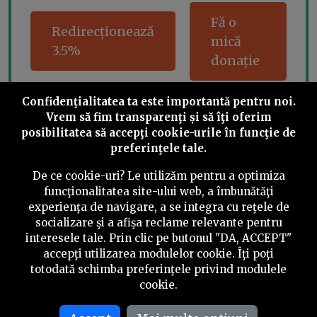
Fă o
Redirecționează
mică
3.5%
donație
Confidenţialitatea ta este importantă pentru noi.
Vrem să fim transparenţi și să îţi oferim
Share this
posibilitatea să accepţi cookie-urile în funcţie de
preferinţele tale.
De ce cookie-uri? Le utilizăm pentru a optimiza
funcţionalitatea site-ului web, a îmbunătăţi
experienţa de navigare, a se integra cu reţele de
socializare şi a afişa reclame relevante pentru
©
2026
PressOne.ro
interesele tale. Prin clic pe butonul "DA, ACCEPT"
accepţi utilizarea modulelor cookie. Îţi poţi
RSS
Newslettere
Despre noi
Politica editorială
totodată schimba preferinţele privind modulele
cookie.
Politica de verificare a conținutului
Contact