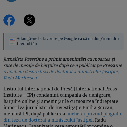
Adaugă-ne la favorite pe Google ca să nu dispărem din
feed-ul tău
Jurnalista PressOne a primit amenințări cu moartea și
sute de mesaje de hărțuire după ce a publicat pe PressOne
o anchetă despre teza de doctorat a ministrului Justiției,
Radu Marinescu
.
Institutul Internațional de Presă (International Press
Institute – IPI) condamnă campania de denigrare,
hărțuire online și amenințările cu moartea îndreptate
împotriva jurnalistei de investigație Emilia Șercan,
membră IPI, după publicarea
anchetei privind plagiatul
din teza de doctorat a ministrului Justiției
, Radu
Marinescu. Organizația cere autorităților române o