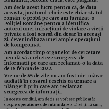
Am decis acest lucru pentru că, de data
aceasta, jucătorul-cheie este chiar statul
român:
o probă
pe care am furnizat-o
Poliției Române pentru a identifica
autorul unei infracțiuni de violare a vieții
private
a fost scursă
din dosar
în aceeași
zi
, devenind baza unei ample
operațiuni
de kompromat
.
Am acordat timp organelor de cercetare
penală să ancheteze scurgerea de
informații pe care am reclamat-o la data
de 18 februarie 2022.
Vreme de 45 de zile nu am fost nici măcar
audiată în dosarul deschis ca urmare a
plângerii prin care am reclamat
scurgerea de informații.
În aceste condiții, am decis să vorbesc public atât
despre
operațiunea de intimidare
a cărei țintă sunt,