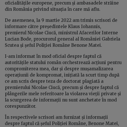
oficialitățile europene, precum și ambasadele străine
din România privind situația în care mă aflu.
De asemenea, la 9 martie 2022 am trimis scrisori de
informare către președintele Klaus Iohannis,
premierul Nicolae Ciucă, ministrul Afacerilor Interne
Lucian Bode, procurorul general al României Gabriela
Scutea și șeful Poliției Române Benone Matei.
I-am informat în mod oficial despre faptul că
autoritățile statului român orchestrează acțiuni pentru
compromiterea mea, dar și despre mușamalizarea
operațiunii de kompromat, inițiată la scurt timp după
ce am scris despre teza de doctorat plagiată a
premierului Nicolae Ciucă, precum și despre faptul că
plângerile mele referitoare la violarea vieții private și
la scurgerea de informații nu sunt anchetate în mod
corespunzător.
În respectivele scrisori am furnizat și informații
despre faptul că șeful Poliției Române, Benone Matei,