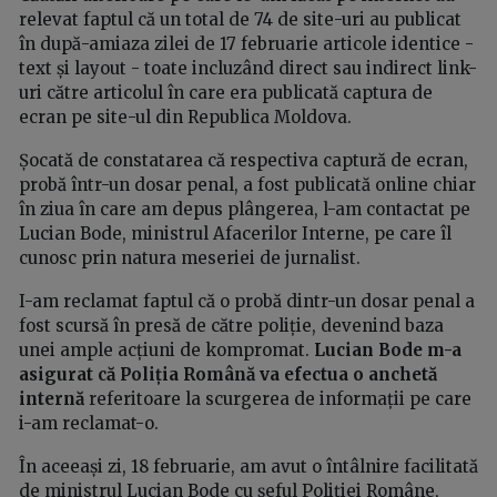
relevat faptul că un total de 74 de site-uri au publicat
în după-amiaza zilei de 17 februarie articole identice -
text și layout - toate incluzând direct sau indirect link-
uri către articolul în care era publicată captura de
ecran pe site-ul din Republica Moldova.
Șocată de constatarea că respectiva captură de ecran,
probă într-un dosar penal, a fost publicată online chiar
în ziua în care am depus plângerea, l-am contactat pe
Lucian Bode, ministrul Afacerilor Interne, pe care îl
cunosc prin natura meseriei de jurnalist.
I-am reclamat faptul că o probă dintr-un dosar penal a
fost scursă în presă de către poliție, devenind baza
unei ample acțiuni de kompromat.
Lucian Bode m-a
asigurat că Poliția Română va efectua o anchetă
internă
referitoare la scurgerea de informații pe care
i-am reclamat-o.
În aceeași zi, 18 februarie, am avut o întâlnire facilitată
de ministrul Lucian Bode cu șeful Poliției Române,