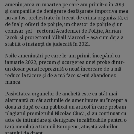
amenințarea cu moartea pe care am primit-o în 2019
și campaniile de denigrare desfășurate împotriva mea
nu au fost orchestrate în trecut de crima organizată, ci
de înalți ofițeri de poliție, un chestor de poliție și un
comisar-șef - rectorul Academiei de Poliție, Adrian
Iacob, și prorectorul Mihail Marcoci - așa cum deja a
stabilit o instanță de judecată în 2021.
Noile amenințări pe care le-am primit începând cu
ianuarie 2022, precum și scurgerea unei probe dintr-
un dosar penal reprezintă o nouă încercare de a mă
reduce la tăcere și de a mă face să-mi abandonez
munca.
Pasivitatea organelor de anchetă este cu atât mai
alarmantă cu cât acțiunile de amenințare au început a
doua zi după ce am publicat un articol în care probam
plagiatul premierului Nicolae Ciucă, și au continuat cu
acte de intimidare și denigrare incalificabile pentru o
țară membră a Uniunii Europene, atașată valorilor
statului de drept.