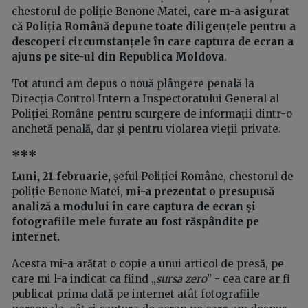
chestorul de poliție Benone Matei,
care m-a asigurat
că Poliția Română depune toate diligențele pentru a
descoperi circumstanțele în care captura de ecran a
ajuns pe site-ul din Republica Moldova
.
Tot atunci am depus o nouă plângere penală la
Direcția Control Intern a Inspectoratului General al
Poliției Române pentru scurgere de informații dintr-o
anchetă penală, dar și pentru violarea vieții private.
***
Luni, 21 februarie,
șeful Poliției Române, chestorul de
poliție Benone Matei,
mi-a prezentat o presupusă
analiză a modului în care captura de ecran și
fotografiile mele furate au fost răspândite pe
internet.
Acesta mi-a arătat o copie a unui articol de presă, pe
care mi l-a indicat ca fiind „
sursa zero
” - cea care ar fi
publicat prima dată pe internet atât fotografiile