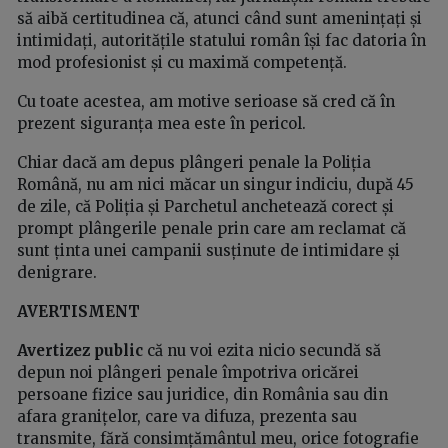
să aibă certitudinea că, atunci când sunt amenințați și
intimidați, autoritățile statului român își fac datoria în
mod profesionist și cu maximă competență.
Cu toate acestea, am motive serioase să cred că în
prezent siguranța mea este în pericol.
Chiar dacă am depus plângeri penale la Poliția
Română, nu am nici măcar un singur indiciu, după 45
de zile, că Poliția și Parchetul anchetează corect și
prompt plângerile penale prin care am reclamat că
sunt ținta unei campanii susținute de intimidare și
denigrare.
AVERTISMENT
Avertizez public
că nu voi ezita nicio secundă să
depun noi plângeri penale împotriva oricărei
persoane fizice sau juridice, din România sau din
afara granițelor, care va difuza, prezenta sau
transmite, fără consimțământul meu, orice fotografie