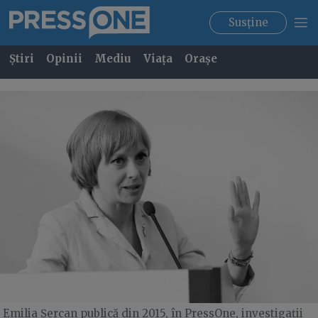
Susține
Știri
Opinii
Mediu
Viața
Orașe
Emilia Șercan publică din 2015, în PressOne, investigații