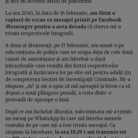
și nici nu accesez astfel de platforme.
La ora 20:45, în data de 16 februarie,
am făcut o
captură de ecran cu mesajul primit pe Facebook
Messenger pentru a avea dovada
că cineva mi-a
trimis respectivele fotografii.
A doua zi dimineață, pe 17 februarie, am sunat-o pe
subcomisara de poliție care se ocupa deja de cele două
cazuri de amenințare și am întrebat-o dacă
infracțiunile care rezultă din furtul respectivelor
fotografii și încărcarea lor pe site-uri pentru adulți țin
de competența Secției de Investigații Criminale. Mi-a
răspuns „
da
” și mi-a spus că mă așteaptă la birou ca să
depun o nouă plângere penală, a treia dintr-o
perioadă de aproape o lună.
După ce am încheiat discuția, subcomisara mi-a trimis
un mesaj pe WhatsApp în care mă întreba numele
contului de pe care mi-a fost trimis mesajul. Ca
răspuns la întrebare,
la ora 10:29 i-am transmis tot