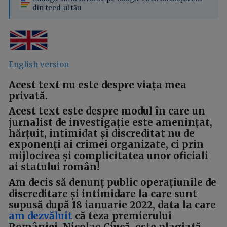
din feed-ul tău
English version
Acest text nu este despre viața mea
privată.
Acest text este despre modul în care un
jurnalist de investigație
este amenințat,
hărțuit, intimidat și discreditat
nu de
exponenți ai crimei organizate, ci prin
mijlocirea și complicitatea unor oficiali
ai statului român!
Am decis să
denunț public
operațiunile de
discreditare și intimidare
la care sunt
supusă după 18 ianuarie 2022, data la care
am dezvăluit
că teza premierului
României, Nicolae Ciucă, este plagiată.