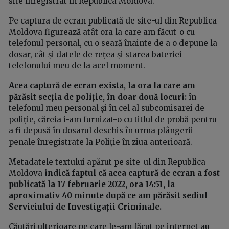
site înregistrat în Republica Moldova.
Pe captura de ecran publicată de site-ul din Republica
Moldova figurează atât ora la care am făcut-o cu
telefonul personal, cu o seară înainte de a o depune la
dosar, cât și datele de rețea și starea bateriei
telefonului meu de la acel moment.
Acea captură de ecran exista, la ora la care am
părăsit secția de poliție, în doar două locuri:
în
telefonul meu personal și în cel al subcomisarei de
poliție, căreia i-am furnizat-o cu titlul de probă pentru
a fi depusă în dosarul deschis în urma plângerii
penale înregistrate la Poliție în ziua anterioară.
Metadatele textului apărut pe site-ul din Republica
Moldova
indică faptul că acea captură de ecran a fost
publicată la 17 februarie 2022, ora 14:51, la
aproximativ 40 minute după ce am părăsit sediul
Serviciului de Investigații Criminale.
Căutări ulterioare pe care le-am făcut pe internet au