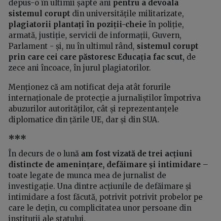
depus-o în ultimii șapte ani
pentru a devoala
sistemul corupt
din universitățile militarizate,
plagiatorii plantați în poziții-cheie
în poliție,
armată, justiție, servicii de informații, Guvern,
Parlament - și, nu în ultimul rând,
sistemul corupt
prin care cei care păstoresc Educația fac scut,
de
zece ani încoace, în jurul plagiatorilor.
Menționez că am notificat deja atât forurile
internaționale de protecție a jurnaliștilor împotriva
abuzurilor autorităților, cât și reprezentanțele
diplomatice din țările UE, dar și din SUA.
***
În decurs de o lună
am fost vizată de trei acțiuni
distincte de amenințare, defăimare și intimidare
–
toate legate de munca mea de jurnalist de
investigație. Una dintre acțiunile de defăimare și
intimidare a fost făcută, potrivit potrivit probelor pe
care le dețin, cu complicitatea unor persoane din
instituții ale statului.