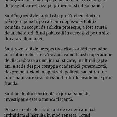
de plagiat care-l viza pe prim-ministrul României.
Sunt îngrozită de faptul că o probă-cheie dintr-o
plângere penală, pe care am depus-o la Poliția
Română cu scopul de solicita protecție, a fost scursă
de anchetatori, fiind publicată în aceeași zi pe un site
din afara României.
Sunt revoltată de perspectiva că autoritățile române
mai întâi orchestrează și apoi camuflează o operațiune
de discreditare a unui jurnalist care, în ultimii șapte
ani, a scris despre corupția academică generalizată,
despre politicieni, magistrați, polițiști sau ofițeri de
informații care și-au dobândit titlurile academice prin
fraudă.
Sunt pe deplin conștientă că jurnalismul de
investigație este o muncă riscantă.
Pe parcursul celor 25 de ani de carieră am fost
intimidată și hărțuită în mod repetat. Totuși,