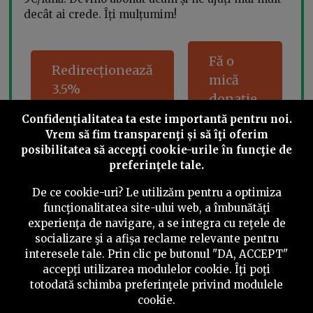
decât ai crede. Îți mulțumim!
Fă o
Redirecționează
mică
3.5%
donație
Confidenţialitatea ta este importantă pentru noi.
Vrem să fim transparenţi și să îţi oferim
posibilitatea să accepţi cookie-urile în funcţie de
Share this
preferinţele tale.
De ce cookie-uri? Le utilizăm pentru a optimiza
funcţionalitatea site-ului web, a îmbunătăţi
experienţa de navigare, a se integra cu reţele de
socializare şi a afişa reclame relevante pentru
©
2026
PressOne.ro
interesele tale. Prin clic pe butonul "DA, ACCEPT"
accepţi utilizarea modulelor cookie. Îţi poţi
RSS
Newslettere
Despre noi
Politica editorială
totodată schimba preferinţele privind modulele
cookie.
Politica de verificare a conținutului
Contact