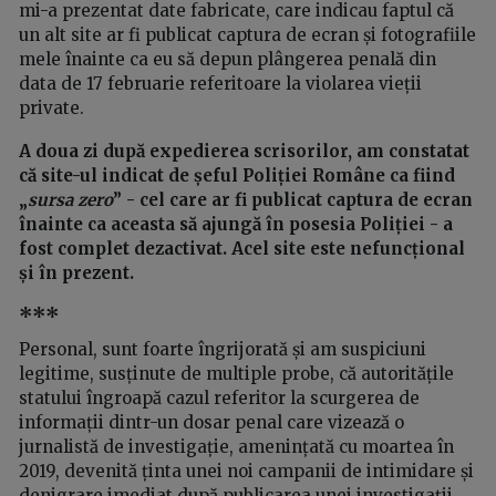
mi-a prezentat date fabricate, care indicau faptul că
un alt site ar fi publicat captura de ecran și fotografiile
mele înainte ca eu să depun plângerea penală din
data de 17 februarie referitoare la violarea vieții
private.
A doua zi după expedierea scrisorilor, am constatat
că site-ul indicat de șeful Poliției Române ca fiind
„
sursa zero
” - cel care ar fi publicat captura de ecran
înainte ca aceasta să ajungă în posesia Poliției - a
fost
complet
dezactivat. Acel site este nefuncțional
și în prezent.
***
Personal, sunt foarte îngrijorată și am suspiciuni
legitime, susținute de multiple probe, că autoritățile
statului îngroapă cazul referitor la scurgerea de
informații dintr-un dosar penal care vizează o
jurnalistă de investigație, amenințată cu moartea în
2019, devenită ținta unei noi campanii de intimidare și
denigrare imediat după publicarea unei investigații