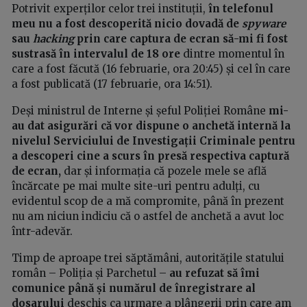
Potrivit experților celor trei instituții,
în telefonul
meu nu a fost descoperită nicio dovadă de
spyware
sau
hacking
prin care captura de ecran să-mi fi fost
sustrasă în intervalul de 18 ore
dintre momentul în
care a fost făcută (16 februarie, ora 20:45) și cel în care
a fost publicată (17 februarie, ora 14:51).
Deși ministrul de Interne și șeful Poliției Române
mi-
au dat asigurări că vor dispune o anchetă internă la
nivelul Serviciului de Investigații Criminale pentru
a descoperi cine a scurs în presă respectiva captură
de ecran,
dar și informația că pozele mele se află
încărcate pe mai multe site-uri pentru adulți, cu
evidentul scop de a mă compromite, până în prezent
nu am niciun indiciu că o astfel de anchetă a avut loc
într-adevăr.
Timp de aproape trei săptămâni, autoritățile statului
român – Poliția și Parchetul –
au refuzat să îmi
comunice până și numărul de înregistrare al
dosarului
deschis ca urmare a plângerii prin care am