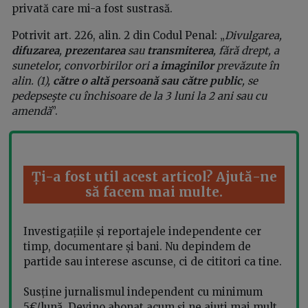
privată care mi-a fost sustrasă.
Potrivit art. 226, alin. 2 din Codul Penal: „
Divulgarea,
difuzarea
,
prezentarea
sau
transmiterea
, fără drept, a
sunetelor, convorbirilor ori
a imaginilor
prevăzute în
alin. (1),
către o altă persoană sau către public
, se
pedepseşte cu închisoare de la 3 luni la 2 ani sau cu
amendă
”.
Ți-a fost util acest articol? Ajută-ne
să facem mai multe.
Investigațiile și reportajele independente cer
timp, documentare și bani. Nu depindem de
partide sau interese ascunse, ci de cititori ca tine.
Susține jurnalismul independent cu minimum
5€/lună. Devino abonat acum și ne ajuți mai mult