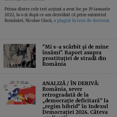
Prima dintre cele trei acțiuni a avut loc pe 19 ianuarie
2022, la o zi după ce am dezvăluit că prim-ministrul
României, Nicolae Ciucă,
a plagiat în teza de doctorat
.
"Mi s-a scârbit şi de mine
însămi". Raport asupra
prostituţiei de stradă din
România
ANALIZĂ / ÎN DERIVĂ:
România, sever
retrogradată de la
„democrație deficitară” la
„regim hibrid” în Indexul
Democrației 2024. Câteva