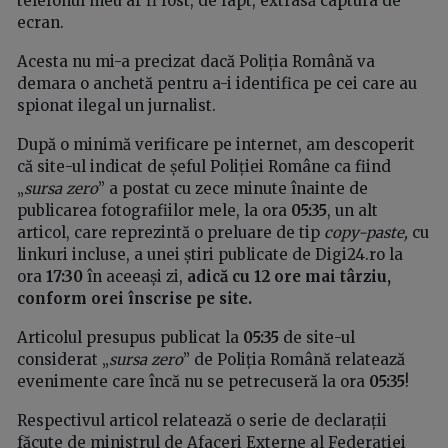
telefonul meu ar fi fost, de fapt, extrasă captura de
ecran.
Acesta nu mi-a precizat dacă Poliția Română va
demara o anchetă pentru a-i identifica pe cei care au
spionat ilegal un jurnalist.
După o minimă verificare pe internet, am descoperit
că site-ul indicat de șeful Poliției Române ca fiind
„
sursa zero
” a postat cu zece minute înainte de
publicarea fotografiilor mele, la ora
05:35
, un alt
articol, care reprezintă o preluare de tip
copy-paste,
cu
linkuri incluse, a unei știri publicate de Digi24.ro la
ora
17:30
în aceeași zi,
adică cu 12 ore mai târziu,
conform orei înscrise pe site.
Articolul presupus publicat la
05:35
de site-ul
considerat „
sursa zero
” de Poliția Română relatează
evenimente care încă nu se petrecuseră la ora
05:35
!
Respectivul articol relatează o serie de declarații
făcute de ministrul de Afaceri Externe al Federației