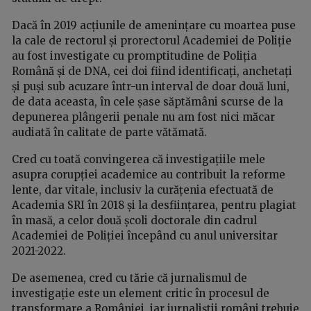
Dacă în 2019 acțiunile de amenințare cu moartea puse
la cale de rectorul și prorectorul Academiei de Poliție
au fost investigate cu promptitudine de Poliția
Română și de DNA, cei doi fiind identificați, anchetați
și puși sub acuzare într-un interval de doar două luni,
de data aceasta, în cele șase săptămâni scurse de la
depunerea plângerii penale nu am fost nici măcar
audiată în calitate de parte vătămată.
Cred cu toată convingerea că investigațiile mele
asupra corupției academice au contribuit la reforme
lente, dar vitale, inclusiv la curățenia efectuată de
Academia SRI în 2018 și la desființarea, pentru plagiat
în masă, a celor două școli doctorale din cadrul
Academiei de Poliției începând cu anul universitar
2021-2022.
De asemenea, cred cu tărie că jurnalismul de
investigație este un element critic în procesul de
transformare a României, iar jurnaliștii români trebuie