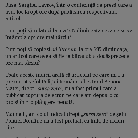
Ruse, Serghei Lavrov, într-o conferință de presă care a
avut loc la opt ore după publicarea respectivului
articol.
Cum poți să relatezi la ora 5:35 dimineața ceva ce se va
întâmpla opt ore mai târziu?
Cum poți să copiezi
ad litteram
, la ora 5:35 dimineața,
un articol care avea să fie publicat abia douăsprezece
ore mai târziu?
Toate aceste indicii arată că articolul pe care mi l-a
prezentat șeful Poliției Române, chestorul Benone
Matei, drept „
sursa zero
”, nu a fost primul care a
publicat captura de ecran pe care am depus-o ca
probă într-o plângere penală.
Mai mult, articolul indicat drept „
sursa zero
” de șeful
Poliției Române nu a fost preluat, cu link, de niciun
site.