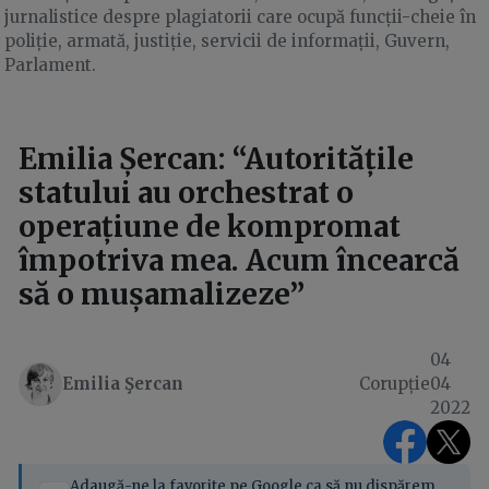
jurnalistice despre plagiatorii care ocupă funcții-cheie în
poliție, armată, justiție, servicii de informații, Guvern,
Parlament.
Emilia Șercan: “Autoritățile
statului au orchestrat o
operațiune de kompromat
împotriva mea. Acum încearcă
să o mușamalizeze”
04
Emilia Şercan
Corupție
04
2022
Adaugă-ne la favorite pe Google ca să nu dispărem