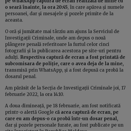
pe WhatsApp captura de ecran realizată de mine cu
o seară înainte, la ora 20:45
, în care apărea și numele
persoanei, dar și mesajele și pozele primite de la
aceasta.
O oră și jumătate mai târziu am ajuns la Serviciul de
Investigații Criminale, unde am depus o nouă
plângere penală referitoare la furtul celor cinci
fotografii și la publicarea acestora pe site-uri pentru
adulți.
Respectiva captură de ecran a fost printată de
subcomisara de poliție, care o avea deja de la mine,
transmisă prin WhatsApp, și a fost depusă ca probă la
dosarul penal.
Am părăsit de la Secția de Investigații Criminale joi, 17
februarie 2022, la ora 14:10.
A doua dimineață, pe 18 februarie, am fost notificată
printr-o alertă Google
că acea captură de ecran, pe
care eu am depus-o ca probă într-un dosar penal,
dar și pozele personale furate, au fost publicate pe un