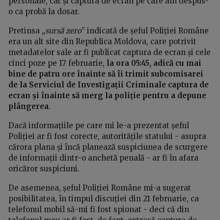
personale, cât și captura de ecran pe care am despus-
o ca probă la dosar.
Pretinsa „
sursă zero
” indicată de șeful Poliției Române
era un alt site din Republica Moldova, care potrivit
metadatelor sale ar fi publicat captura de ecran și cele
cinci poze pe 17 februarie,
la ora 05:45, adică cu mai
bine de patru ore înainte să îi trimit subcomisarei
de la Serviciul de Investigații Criminale captura de
ecran și înainte să merg la poliție pentru a depune
plângerea
.
Dacă informațiile pe care mi le-a prezentat șeful
Poliției ar fi fost corecte, autoritățile statului - asupra
cărora plana și încă planează suspiciunea de scurgere
de informații dintr-o anchetă penală - ar fi în afara
oricăror suspiciuni.
De asemenea, șeful Poliției Române mi-a sugerat
posibilitatea, în timpul discuției din 21 februarie, ca
telefonul mobil să-mi fi fost spionat - deci că din