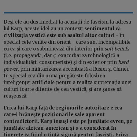
Deși ele au dus imediat la acuzații de fascism la adresa
lui Karp, aceste idei au un context:
sentimentul că
civilizația vestică este sub asaltul altor culturi
- în
special cele venite din orient - care sunt incompatibile
cu ea și care o subminează din interior prin
soft beliefs
(i.e. propagandă, dar și exacerbarea tehnologică a
individualității consumeriste) și din exterior prin
hard
power
, prin militarizarea accentuată a Rusiei și Chinei.
În special cea din urmă pregătește folosirea
inteligenței artificiale pentru a realiza supremația unei
culturi foarte diferite de cea vestică, și are șanse să
reușească.
Frica lui Karp față de regimurile autoritare e cea
care-i hrănește poziționările sale aparent
contradictorii. Karp însuși este pe jumătate evreu, pe
jumătate african-american și s-a considerat în
tinerețe ca fiind o țintă sigură pentru fasciști. Frica