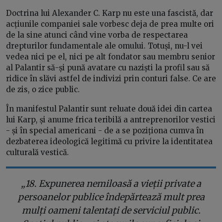
Doctrina lui Alexander C. Karp nu este una fascistă, dar
acțiunile companiei sale vorbesc deja de prea multe ori
de la sine atunci când vine vorba de respectarea
drepturilor fundamentale ale omului. Totuși, nu-l vei
vedea nici pe el, nici pe alt fondator sau membru senior
al Palantir să-și pună avatare cu naziști la profil sau să
ridice în slăvi astfel de indivizi prin conturi false. Ce are
de zis, o zice public.
În manifestul Palantir sunt reluate două idei din cartea
lui Karp, și anume frica teribilă a antreprenorilor vestici
- și în special americani - de a se poziționa cumva în
dezbaterea ideologică legitimă cu privire la identitatea
culturală vestică.
„18. Expunerea nemiloasă a vieții private a
persoanelor publice îndepărtează mult prea
mulți oameni talentați de serviciul public.