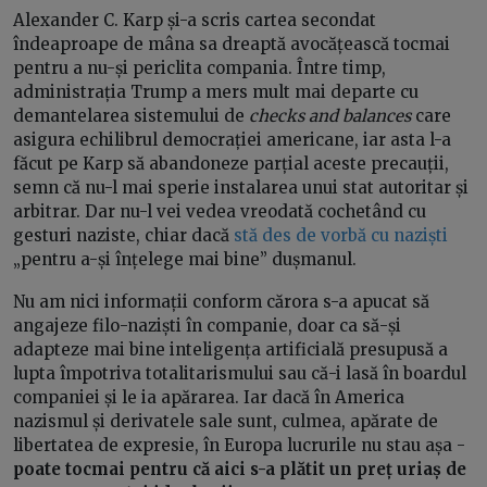
Alexander C. Karp și-a scris cartea secondat
îndeaproape de mâna sa dreaptă avocățească tocmai
pentru a nu-și periclita compania. Între timp,
administrația Trump a mers mult mai departe cu
demantelarea sistemului de
checks and balances
care
asigura echilibrul democrației americane, iar asta l-a
făcut pe Karp să abandoneze parțial aceste precauții,
semn că nu-l mai sperie instalarea unui stat autoritar și
arbitrar. Dar nu-l vei vedea vreodată cochetând cu
gesturi naziste, chiar dacă
stă des de vorbă cu naziști
„pentru a-și înțelege mai bine” dușmanul.
Nu am nici informații conform cărora s-a apucat să
angajeze filo-naziști în companie, doar ca să-și
adapteze mai bine inteligența artificială presupusă a
lupta împotriva totalitarismului sau că-i lasă în boardul
companiei și le ia apărarea. Iar dacă în America
nazismul și derivatele sale sunt, culmea, apărate de
libertatea de expresie, în Europa lucrurile nu stau așa -
poate tocmai pentru că aici s-a plătit un preț uriaș de