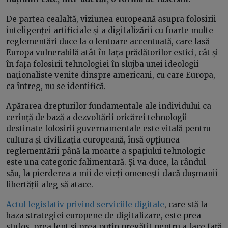
De partea cealaltă, viziunea europeană asupra folosirii
inteligenței artificiale și a digitalizării cu foarte multe
reglementări duce la o lentoare accentuată, care lasă
Europa vulnerabilă atât în fața prădătorilor estici, cât și
în fața folosirii tehnologiei în slujba unei ideologii
naționaliste venite dinspre americani, cu care Europa,
ca întreg, nu se identifică.
Apărarea drepturilor fundamentale ale individului ca
cerință de bază a dezvoltării oricărei tehnologii
destinate folosirii guvernamentale este vitală pentru
cultura și civilizația europeană, însă opțiunea
reglementării până la moarte a spațiului tehnologic
este una categoric falimentară. Și va duce, la rândul
său, la pierderea a mii de vieți omenești dacă dușmanii
libertății aleg să atace.
Actul legislativ privind serviciile digitale
, care stă la
baza strategiei europene de digitalizare, este prea
stufos, prea lent și prea puțin pregătit pentru a face față