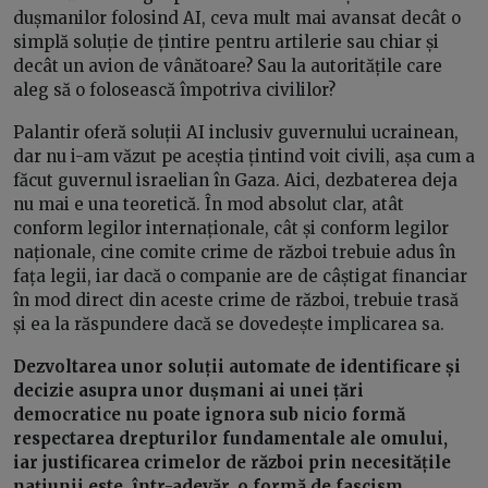
dușmanilor folosind AI, ceva mult mai avansat decât o
simplă soluție de țintire pentru artilerie sau chiar și
decât un avion de vânătoare? Sau la autoritățile care
aleg să o folosească împotriva civililor?
Palantir oferă soluții AI inclusiv guvernului ucrainean,
dar nu i-am văzut pe aceștia țintind voit civili, așa cum a
făcut guvernul israelian în Gaza. Aici, dezbaterea deja
nu mai e una teoretică. În mod absolut clar, atât
conform legilor internaționale, cât și conform legilor
naționale, cine comite crime de război trebuie adus în
fața legii, iar dacă o companie are de câștigat financiar
în mod direct din aceste crime de război, trebuie trasă
și ea la răspundere dacă se dovedește implicarea sa.
Dezvoltarea unor soluții automate de identificare și
decizie asupra unor dușmani ai unei țări
democratice nu poate ignora sub nicio formă
respectarea drepturilor fundamentale ale omului,
iar justificarea crimelor de război prin necesitățile
națiunii este, într-adevăr, o formă de fascism.