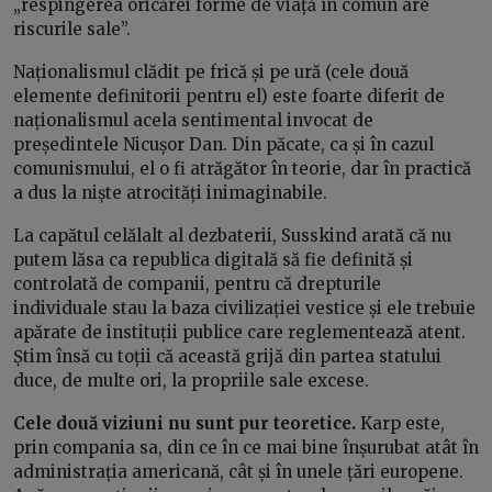
„respingerea oricărei forme de viață în comun are
riscurile sale”.
Naționalismul clădit pe frică și pe ură (cele două
elemente definitorii pentru el) este foarte diferit de
naționalismul acela sentimental invocat de
președintele Nicușor Dan. Din păcate, ca și în cazul
comunismului, el o fi atrăgător în teorie, dar în practică
a dus la niște atrocități inimaginabile.
La capătul celălalt al dezbaterii, Susskind arată că nu
putem lăsa ca republica digitală să fie definită și
controlată de companii, pentru că drepturile
individuale stau la baza civilizației vestice și ele trebuie
apărate de instituții publice care reglementează atent.
Știm însă cu toții că această grijă din partea statului
duce, de multe ori, la propriile sale excese.
Cele două viziuni nu sunt pur teoretice.
Karp este,
prin compania sa, din ce în ce mai bine înșurubat atât în
administrația americană, cât și în unele țări europene.