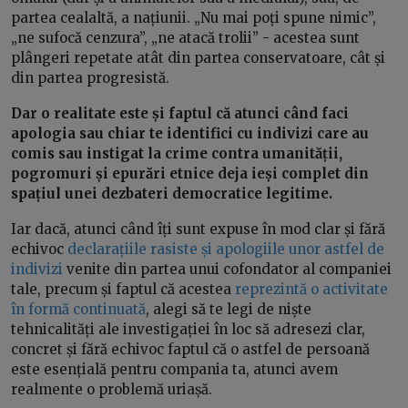
partea cealaltă, a națiunii. „Nu mai poți spune nimic”,
„ne sufocă cenzura”, „ne atacă trolii” - acestea sunt
plângeri repetate atât din partea conservatoare, cât și
din partea progresistă.
Dar o realitate este și faptul că atunci când faci
apologia sau chiar te identifici cu indivizi care au
comis sau instigat la crime contra umanității,
pogromuri și epurări etnice deja ieși complet din
spațiul unei dezbateri democratice legitime.
Iar dacă, atunci când îți sunt expuse în mod clar și fără
echivoc
declarațiile rasiste și apologiile unor astfel de
indivizi
venite din partea unui cofondator al companiei
tale, precum și faptul că acestea
reprezintă o activitate
în formă continuată
, alegi să te legi de niște
tehnicalități ale investigației în loc să adresezi clar,
concret și fără echivoc faptul că o astfel de persoană
este esențială pentru compania ta, atunci avem
realmente o problemă uriașă.