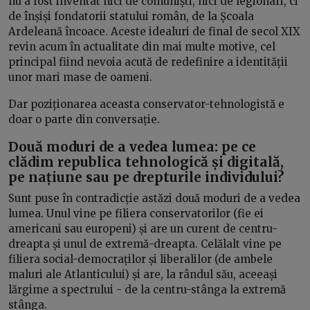
nu a fost inventat nici de comuniști, nici de legionari, ci
de înșiși fondatorii statului român, de la Școala
Ardeleană încoace. Aceste idealuri de final de secol XIX
revin acum în actualitate din mai multe motive, cel
principal fiind nevoia acută de redefinire a identității
unor mari mase de oameni.
Dar poziționarea aceasta conservator-tehnologistă e
doar o parte din conversație.
Două moduri de a vedea lumea: pe ce
clădim republica tehnologică și digitală,
pe națiune sau pe drepturile individului?
Sunt puse în contradicție astăzi două moduri de a vedea
lumea. Unul vine pe filiera conservatorilor (fie ei
americani sau europeni) și are un curent de centru-
dreapta și unul de extremă-dreapta. Celălalt vine pe
filiera social-democraților și liberalilor (de ambele
maluri ale Atlanticului) și are, la rândul său, aceeași
lărgime a spectrului - de la centru-stânga la extremă
stânga.