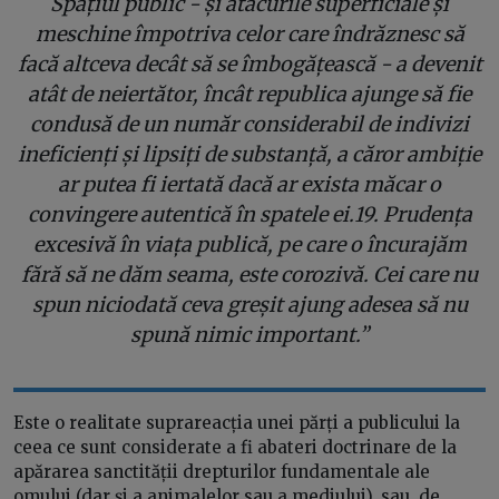
Spațiul public - și atacurile superficiale și
meschine împotriva celor care îndrăznesc să
facă altceva decât să se îmbogățească - a devenit
atât de neiertător, încât republica ajunge să fie
condusă de un număr considerabil de indivizi
ineficienți și lipsiți de substanță, a căror ambiție
ar putea fi iertată dacă ar exista măcar o
convingere autentică în spatele ei.19. Prudența
excesivă în viața publică, pe care o încurajăm
fără să ne dăm seama, este corozivă. Cei care nu
spun niciodată ceva greșit ajung adesea să nu
spună nimic important.”
Este o realitate suprareacția unei părți a publicului la
ceea ce sunt considerate a fi abateri doctrinare de la
apărarea sanctității drepturilor fundamentale ale
omului (dar și a animalelor sau a mediului), sau, de