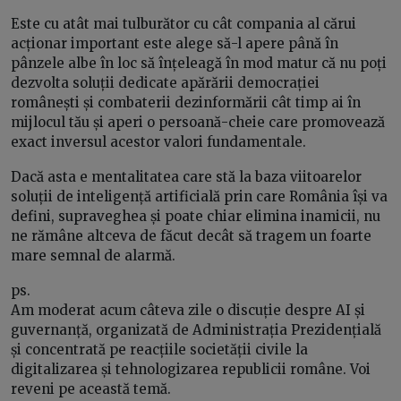
Este cu atât mai tulburător cu cât compania al cărui
acționar important este alege să-l apere până în
pânzele albe în loc să înțeleagă în mod matur că nu poți
dezvolta soluții dedicate apărării democrației
românești și combaterii dezinformării cât timp ai în
mijlocul tău și aperi o persoană-cheie care promovează
exact inversul acestor valori fundamentale.
Dacă asta e mentalitatea care stă la baza viitoarelor
soluții de inteligență artificială prin care România își va
defini, supraveghea și poate chiar elimina inamicii, nu
ne rămâne altceva de făcut decât să tragem un foarte
mare semnal de alarmă.
ps.
Am moderat acum câteva zile o discuție despre AI și
guvernanță, organizată de Administrația Prezidențială
și concentrată pe reacțiile societății civile la
digitalizarea și tehnologizarea republicii române. Voi
reveni pe această temă.