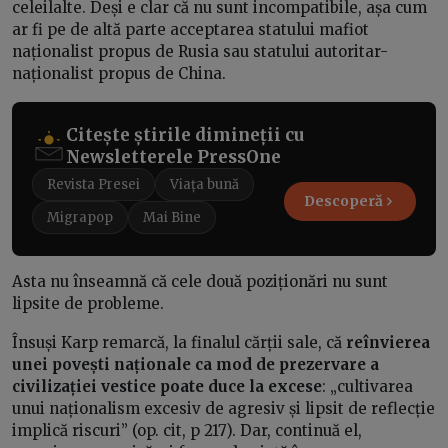
celeilalte. Deși e clar că nu sunt incompatibile, așa cum
ar fi pe de altă parte acceptarea statului mafiot
naționalist propus de Rusia sau statului autoritar-
naționalist propus de China.
Citește știrile dimineții cu
Newsletterele PressOne
Revista Presei
Viața bună
Descoperă
Migrapop
Mai Bine
Asta nu înseamnă că cele două poziționări nu sunt
lipsite de probleme.
Însuși Karp remarcă, la finalul cărții sale, că
reînvierea
unei povești naționale ca mod de prezervare a
civilizației vestice poate duce la excese
: „cultivarea
unui naționalism excesiv de agresiv și lipsit de reflecție
implică riscuri” (op. cit, p 217). Dar, continuă el,