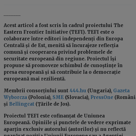
_______
Acest articol a fost scris în cadrul proiectului The
Eastern Frontier Initiative (TEFI). TEFI este o
colaborare între editori independenți din Europa
Centrală și de Est, menită să încurajeze reflecția
comună și cooperarea privind problemele de
securitate europeană din regiune. Proiectul își
propune să promoveze schimbul de cunoștințe în
presa europeană și să contribuie la o democrație
europeană mai rezilientă.
Membrii consorțiului sunt
444.hu
(Ungaria),
Gazeta
Wyborcza
(Polonia),
SME
(Slovacia),
PressOne
(Români
și
Bellingcat
(Țările de Jos).
Proiectul TEFI este cofinanțat de Uniunea
Europeană. Opiniile și punctele de vedere exprimate
aparțin exclusiv autorului (autorilor) și nu reflectă
neapărat poziția Uniunii Europene sau a Agenției