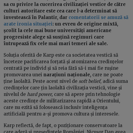
sa cu privire la cucerirea civilizației vestice de către
culturi autoritare este cea care l-a determinat să
investească în Palantir, dar
comentatorii se amuză să
arate ironia situației
: un evreu de origine mixtă,
școlit la cele mai bune universități americane
progresiste alege să susțină regimuri care
întrupează fix cele mai mari temeri ale sale.
Soluția oferită de Karp este ca societatea vestică să
înceteze pacificarea forțată și atomizarea credințelor
centrată pe individ și să reia fără să-i mai fie rușine
promovarea unei
narațiuni naționale,
care ne poate
ține laolaltă. Peste acest nivel de
soft belief
, adică suma
credințelor care țin laolaltă civilizația vestică, vine și
nivelul de
hard power,
care să apere prin tehnologie
aceste credințe de militarizarea rapidă a Orientului,
care nu ezită să folosească inclusiv inteligența
artificială pentru a-și promova cultura și interesele.
Karp reflectă, de fapt, o poziționare conservatoare la
care aderă și președintele României. Nicușor Dan avea