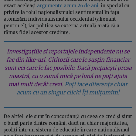
exact aceleași
argumente acum 26 de ani
, în special cu
privire la rolul naționalismului sentimental în fața
atomizării individualismului occidental (alienant
pentru el), iar politica sa externă actuală arată că a
rămas fidel acestor credințe.
Investigațiile și reportajele independente nu se
fac din like-uri. Cititorii care le susțin financiar
sunt cei care le fac posibile. Dacă prețuiești presa
noastră, cu o sumă mică pe lună ne poți ajuta
mai mult decât crezi.
Poți face diferența chiar
acum cu un singur click! Îți mulțumim!
De altfel, ele sunt în concordanță cu ceea ce cred și simt
o bună parte dintre români, dacă nu chiar majoritatea,
școliți într-un sistem de educație în care naționalismul