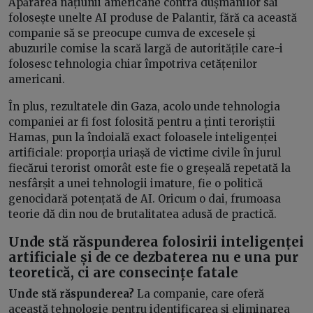
Apărarea națiunii americane contra dușmanilor săi
folosește unelte AI produse de Palantir, fără ca această
companie să se preocupe cumva de excesele și
abuzurile comise la scară largă de autoritățile care-i
folosesc tehnologia chiar împotriva cetățenilor
americani.
În plus, rezultatele din Gaza, acolo unde tehnologia
companiei ar fi fost folosită pentru a ținti teroriștii
Hamas, pun la îndoială exact foloasele inteligenței
artificiale: proporția uriașă de victime civile în jurul
fiecărui terorist omorât este fie o greșeală repetată la
nesfârșit a unei tehnologii imature, fie o politică
genocidară potențată de AI. Oricum o dai, frumoasa
teorie dă din nou de brutalitatea adusă de practică.
Unde stă răspunderea folosirii inteligenței
artificiale și de ce dezbaterea nu e una pur
teoretică, ci are consecințe fatale
Unde stă răspunderea?
La companie, care oferă
această tehnologie pentru identificarea și eliminarea