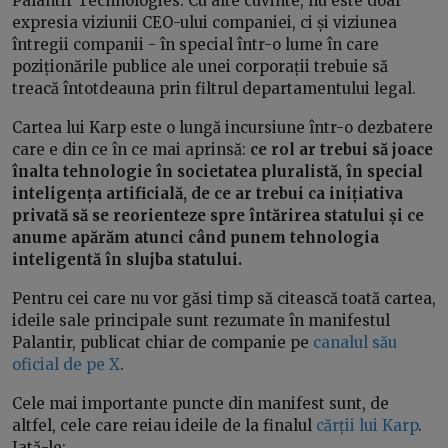
Palantir Technologies. Cu alte cuvinte, nu este doar
expresia viziunii CEO-ului companiei, ci și viziunea
întregii companii - în special într-o lume în care
poziționările publice ale unei corporații trebuie să
treacă întotdeauna prin filtrul departamentului legal.
Cartea lui Karp este o lungă incursiune într-o dezbatere
care e din ce în ce mai aprinsă:
ce rol ar trebui să joace
înalta tehnologie în societatea pluralistă, în special
inteligența artificială, de ce ar trebui ca inițiativa
privată să se reorienteze spre întărirea statului și ce
anume apărăm atunci când punem tehnologia
inteligentă în slujba statului.
Pentru cei care nu vor găsi timp să citească toată cartea,
ideile sale principale sunt rezumate în manifestul
Palantir, publicat chiar de companie pe
canalul său
oficial de pe X
.
Cele mai importante puncte din manifest sunt, de
altfel, cele care reiau ideile de la finalul
cărții lui Karp
.
Iată-le: