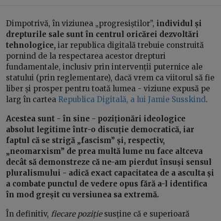
Dimpotrivă, în viziunea „progresiștilor”,
individul și
drepturile sale sunt în centrul oricărei dezvoltări
tehnologice,
iar republica digitală trebuie construită
pornind de la respectarea acestor drepturi
fundamentale, inclusiv prin intervenții puternice ale
statului (prin reglementare), dacă vrem ca viitorul să fie
liber și prosper pentru toată lumea - viziune expusă pe
larg în cartea
Republica Digitală, a lui Jamie Susskind
.
Acestea sunt - în sine - poziționări ideologice
absolut legitime într-o discuție democratică, iar
faptul că se strigă „fascism” și, respectiv,
„neomarxism” de prea multă lume nu face altceva
decât să demonstreze că ne-am pierdut însuși sensul
pluralismului - adică exact capacitatea de a asculta și
a combate punctul de vedere opus fără a-l identifica
în mod greșit cu versiunea sa extremă.
În definitiv,
fiecare poziție
susține că e superioară