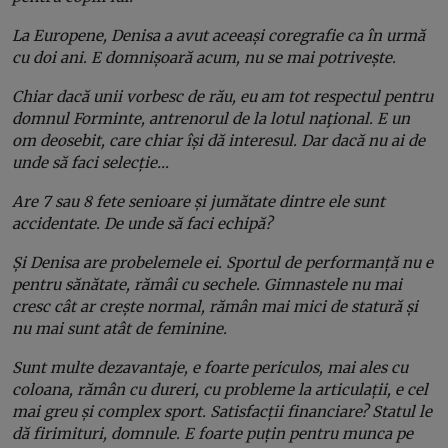
La Europene, Denisa a avut aceeași coregrafie ca în urmă
cu doi ani. E domnișoară acum, nu se mai potrivește.
Chiar dacă unii vorbesc de rău, eu am tot respectul pentru
domnul Forminte, antrenorul de la lotul naţional. E un
om deosebit, care chiar își dă interesul. Dar dacă nu ai de
unde să faci selecție…
Are 7 sau 8 fete senioare și jumătate dintre ele sunt
accidentate. De unde să faci echipă?
Și Denisa are probelemele ei. Sportul de performanță nu e
pentru sănătate, rămâi cu sechele. Gimnastele nu mai
cresc cât ar crește normal, rămân mai mici de statură și
nu mai sunt atât de feminine.
Sunt multe dezavantaje, e foarte periculos, mai ales cu
coloana, rămân cu dureri, cu probleme la articulații, e cel
mai greu și complex sport. Satisfacții financiare? Statul le
dă firimituri, domnule. E foarte puțin pentru munca pe