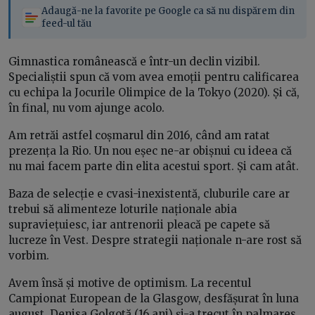
Adaugă-ne la favorite pe Google ca să nu dispărem din
feed-ul tău
Gimnastica românească e într-un declin vizibil.
Specialiștii spun că vom avea emoții pentru calificarea
cu echipa la Jocurile Olimpice de la Tokyo (2020). Și că,
în final, nu vom ajunge acolo.
Am retrăi astfel coșmarul din 2016, când am ratat
prezența la Rio. Un nou eșec ne-ar obișnui cu ideea că
nu mai facem parte din elita acestui sport. Și cam atât.
Baza de selecție e cvasi-inexistentă, cluburile care ar
trebui să alimenteze loturile naționale abia
supraviețuiesc, iar antrenorii pleacă pe capete să
lucreze în Vest. Despre strategii naționale n-are rost să
vorbim.
Avem însă și motive de optimism. La recentul
Campionat European de la Glasgow, desfășurat în luna
august, Denisa Golgotă (16 ani) și-a trecut în palmares