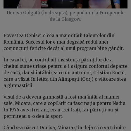
Denisa Golgotă (în dreapta), pe podium la Europenele
de la Glasgow.
Povestea Denisei e cea a majorității talentelor din
România. Succesul lor e mai degrabă rodul unei
conjuncturi fericite decât al unui program bine gândit.
În cazul ei, au contribuit insistența părinților de a
cheltui sume uriașe pentru a-i asigura confortul departe
de casă, dar și întâlnirea cu un antrenor, Cristian Enoiu,
care a văzut în fetița din Alimpești (Gorj) o viitoare stea
a gimnasticii.
Visul de a deveni gimnastă a fost mai întâi al mamei
sale, Mioara, care a copilărit cu fascinația pentru Nadia.
În 1976 avea trei ani, erau trei frați, iar părinții nu-și
permiteau s-o dea la sport.
Când s-a născut Denisa, Mioara știa deja că o va trimite