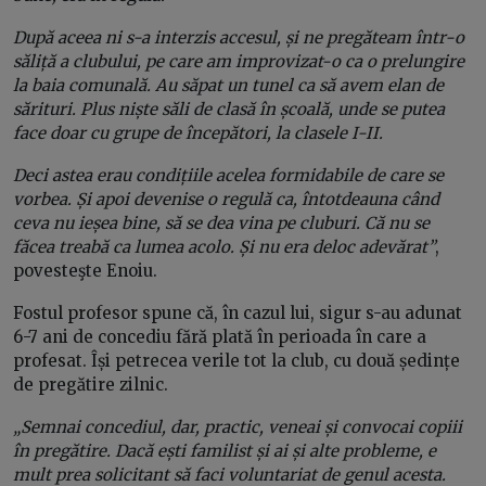
După aceea ni s-a interzis accesul, și ne pregăteam într-o
săliță a clubului, pe care am improvizat-o ca o prelungire
la baia comunală. Au săpat un tunel ca să avem elan de
sărituri. Plus niște săli de clasă în școală, unde se putea
face doar cu grupe de începători, la clasele I-II.
Deci astea erau condițiile acelea formidabile de care se
vorbea. Și apoi devenise o regulă ca, întotdeauna când
ceva nu ieșea bine, să se dea vina pe cluburi. Că nu se
făcea treabă ca lumea acolo. Și nu era deloc adevărat”
,
povesteşte Enoiu.
Fostul profesor spune că, în cazul lui, sigur s-au adunat
6-7 ani de concediu fără plată în perioada în care a
profesat. Își petrecea verile tot la club, cu două ședințe
de pregătire zilnic.
„Semnai concediul, dar, practic, veneai și convocai copiii
în pregătire. Dacă ești familist și ai și alte probleme, e
mult prea solicitant să faci voluntariat de genul acesta.