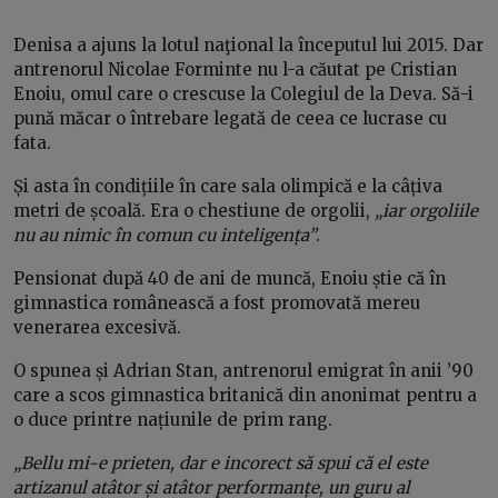
Denisa a ajuns la lotul naţional la începutul lui 2015. Dar
antrenorul Nicolae Forminte nu l-a căutat pe Cristian
Enoiu, omul care o crescuse la Colegiul de la Deva. Să-i
pună măcar o întrebare legată de ceea ce lucrase cu
fata.
Și asta în condițiile în care sala olimpică e la câțiva
metri de școală. Era o chestiune de orgolii,
„iar orgoliile
nu au nimic în comun cu inteligența”
.
Pensionat după 40 de ani de muncă, Enoiu știe că în
gimnastica românească a fost promovată mereu
venerarea excesivă.
O spunea și Adrian Stan, antrenorul emigrat în anii ’90
care a scos gimnastica britanică din anonimat pentru a
o duce printre națiunile de prim rang.
„Bellu mi-e prieten, dar e incorect să spui că el este
artizanul atâtor și atâtor performanțe, un guru al