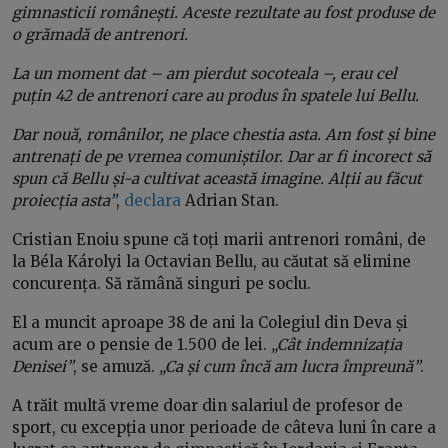
gimnasticii românești. Aceste rezultate au fost produse de
o grămadă de antrenori.
La un moment dat – am pierdut socoteala –, erau cel
puțin 42 de antrenori care au produs în spatele lui Bellu.
Dar nouă, românilor, ne place chestia asta. Am fost și bine
antrenați de pe vremea comuniștilor. Dar ar fi incorect să
spun că Bellu și-a cultivat această imagine. Alții au făcut
proiecția asta”
,
declara
Adrian Stan.
Cristian Enoiu spune că toți marii antrenori români, de
la Béla Károlyi la Octavian Bellu, au căutat să elimine
concurența. Să rămână singuri pe soclu.
El a muncit aproape 38 de ani la Colegiul din Deva și
acum are o pensie de 1.500 de lei.
„Cât indemnizația
Denisei”
, se amuză.
„Ca și cum încă am lucra împreună”
.
A trăit multă vreme doar din salariul de profesor de
sport, cu excepția unor perioade de câteva luni în care a