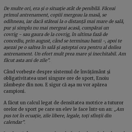
De multe ori, era și o situație atât de penibilă.
Făceai
primul antrenament, copiii mergeau la masă, se
odihneau, iar dacă stăteai la o distanță mai mare de sală,
pur și simplu nu mai mergeai acasă, cumpărai un
covrig − sau gaura de la covrig, în ultima fază de
concediu, prin august, când se terminau banii −, apoi te
așezai pe o saltea în sală și așteptai ora pentru al doilea
antrenament. Un efort mult prea mare și inechitabil. Am
făcut asta ani de zile”
.
Când vorbește despre sistemul de învățământ și
obligativitatea unei singure ore de sport, Enoiu
zâmbește din nou. E sigur că aşa nu vor apărea
campioni.
A făcut un calcul legat de densitatea motrice a tuturor
orelor de sport pe care un elev le face într-un an:
„Am
pus tot în ecuație, zile libere, legale, toți sfinții din
calendar”
.