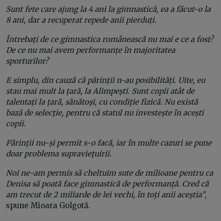
Sunt fete care ajung la 4 ani la gimnastică, ea a făcut-o la
8 ani, dar a recuperat repede anii pierduți.
Întrebați de ce gimnastica românească nu mai e ce a fost?
De ce nu mai avem performanțe în majoritatea
sporturilor?
E simplu, din cauză că părinții n-au posibilități. Uite, eu
stau mai mult la țară, la Alimpești.
Sunt copii atât de
talentați la țară, sănătoși, cu condiție fizică. Nu există
bază de selecție, pentru că statul nu investește în acești
copii.
Părinții nu-și permit s-o facă, iar în multe cazuri se pune
doar problema supraviețuirii.
Noi ne-am permis să cheltuim sute de milioane pentru ca
Denisa să poată face gimnastică de performanță. Cred că
am trecut de 2 miliarde de lei vechi, în toți anii aceștia”
,
spune Mioara Golgotă.