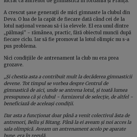
lucrat ca antrenor de gimnastică în Iordania și Franța.
A crescut șase generații de mici gimnaste la clubul din
Deva. O lua de la capăt de fiecare dată când cei de la
lotul național veneau să-i ia elevele. El era unul dintre
„pălmași” − rămânea, practic, fără obiectul muncii după
fiecare ciclu. Iar să fie promovat la lotul olimpic nu s-a
pus problema.
Nici condițiile de antrenament la club nu era prea
grozave.
„Și chestia asta a contribuit mult la decăderea gimnasticii
devene. Tot timpul se vorbea despre Centrul de
gimnastică de aici, unde se antrena lotul, și toată lumea
presupunea că și clubul − furnizorul de selecție, de altfel −
beneficiază de aceleași condiții.
Dar asta a funcționat doar până a venit colectivul ăsta de
antrenori, Bellu și Bitang. Până la ei aveam și noi acces la
sala olimpică. Aveam un antrenament acolo pe aparate
bune, era în regulă.