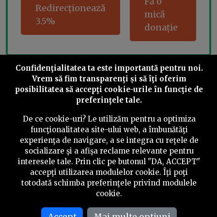
Fă o
Redirecționează
mică
3.5%
donație
Confidenţialitatea ta este importantă pentru noi.
Share this
Vrem să fim transparenţi și să îţi oferim
posibilitatea să accepţi cookie-urile în funcţie de
preferinţele tale.
De ce cookie-uri? Le utilizăm pentru a optimiza
funcţionalitatea site-ului web, a îmbunătăţi
experienţa de navigare, a se integra cu reţele de
©
2026
PressOne.ro
socializare şi a afişa reclame relevante pentru
interesele tale. Prin clic pe butonul "DA, ACCEPT"
RSS
Newslettere
Despre noi
Politica editorială
accepţi utilizarea modulelor cookie. Îţi poţi
totodată schimba preferinţele privind modulele
Politica de verificare a conținutului
Contact
cookie.
Termeni și condiții
Accept
Mai multe optiuni