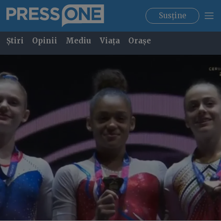
Susține
Știri
Opinii
Mediu
Viața
Orașe