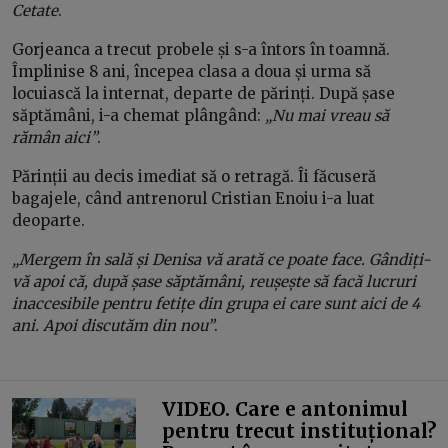
Cetate
.
Gorjeanca a trecut probele și s-a întors în toamnă.
Împlinise 8 ani, începea clasa a doua și urma să
locuiască la internat, departe de părinți. După șase
săptămâni, i-a chemat plângând:
„Nu mai vreau să
rămân aici”
.
Părinții au decis imediat să o retragă. Îi făcuseră
bagajele, când antrenorul Cristian Enoiu i-a luat
deoparte.
„Mergem în sală și Denisa vă arată ce poate face. Gândiți-
vă apoi că, după șase săptămâni, reușește să facă lucruri
inaccesibile pentru fetițe din grupa ei care sunt aici de 4
ani. Apoi discutăm din nou”
.
VIDEO. Care e antonimul
pentru trecut instituțional?