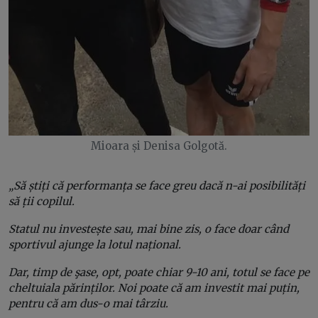
Mioara și Denisa Golgotă.
„Să știți că performanța se face greu dacă n-ai posibilități
să ții copilul.
Statul nu investește sau, mai bine zis, o face doar când
sportivul ajunge la lotul național.
Dar, timp de şase, opt, poate chiar 9-10 ani, totul se face pe
cheltuiala părinților. Noi poate că am investit mai puțin,
pentru că am dus-o mai târziu.