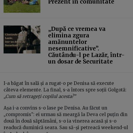
Prezent în comunitate
„După ce vremea va
elimina zgura
amănuntelor
nesemnificative”.
Căutându-l pe Lazăr, într-
un dosar de Securitate
I-a băgat în sală și a rugat-o pe Denisa să execute
câteva elemente. La final, s-a întors spre soții Golgotă:
„Cum să retrageți copilul acesta?”
Așa i-a convins s-o lase pe Denisa. Au făcut un
„compromis”: ei urmau să meargă la Deva cel puțin din
două în două săptămâni, s-o ia vinerea acasă și s-o
readucă duminică seara. Sau să-și petreacă weekend-ul