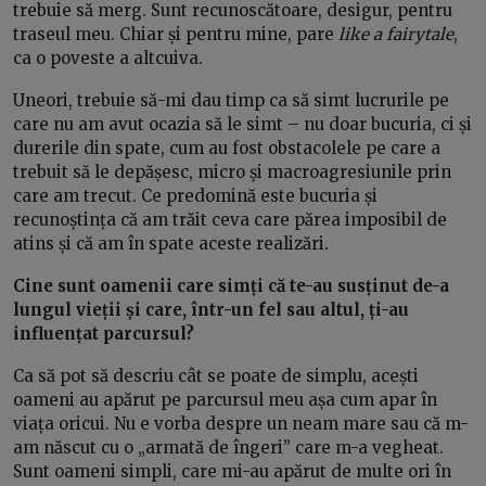
trebuie să merg. Sunt recunoscătoare, desigur, pentru
traseul meu. Chiar și pentru mine, pare
like a fairytale
,
ca o poveste a altcuiva.
Uneori, trebuie să-mi dau timp ca să simt lucrurile pe
care nu am avut ocazia să le simt – nu doar bucuria, ci și
durerile din spate, cum au fost obstacolele pe care a
trebuit să le depășesc, micro și macroagresiunile prin
care am trecut. Ce predomină este bucuria și
recunoștința că am trăit ceva care părea imposibil de
atins și că am în spate aceste realizări.
Cine sunt oamenii care simți că te-au susținut de-a
lungul vieții și care, într-un fel sau altul, ți-au
influențat parcursul?
Ca să pot să descriu cât se poate de simplu, acești
oameni au apărut pe parcursul meu așa cum apar în
viața oricui. Nu e vorba despre un neam mare sau că m-
am născut cu o „armată de îngeri” care m-a vegheat.
Sunt oameni simpli, care mi-au apărut de multe ori în