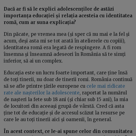
Dacă ar fi să le explici adolescenților de astăzi
importanța educației și relația acesteia cu identitatea
romă, cum ar suna explicația?
Din păcate, pe vremea mea (și sper că nu mai e la fel și
acum, deși asta mi se tot arată în atelierele cu copiii),
identitatea romă era legată de respingere. A fi rom
însemna și înseamnă adeseori în România să te simți
inferior, să ai un complex.
Educația este un lucru foarte important, care ține însă
de toți tinerii, nu doar de tinerii romi. România continuă
să se afle printre țările europene cu
cele mai ridicate
rate ale nașterilor la adolescente
, raportat la numărul
de nașteri la fete sub 18 ani (și chiar sub 15 ani), la mia
de locuitori din aceeași grupă de vârstă. Cred că asta
ține tot de educație și de accesul scăzut la resurse pe
care le au toți tinerii aici și oamenii, în general.
În acest context, ce le-ai spune celor din comunitatea