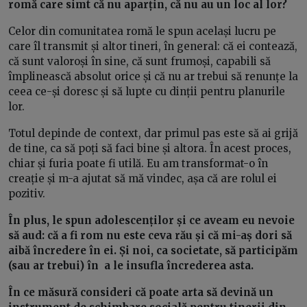
romă care simt că nu aparțin, că nu au un loc al lor?
Celor din comunitatea romă le spun același lucru pe
care îl transmit și altor tineri, în general: că ei contează,
că sunt valoroși în sine, că sunt frumoși, capabili să
împlinească absolut orice și că nu ar trebui să renunțe la
ceea ce-și doresc și să lupte cu dinții pentru planurile
lor.
Totul depinde de context, dar primul pas este să ai grijă
de tine, ca să poți să faci bine și altora. În acest proces,
chiar și furia poate fi utilă. Eu am transformat-o în
creație și m-a ajutat să mă vindec, așa că are rolul ei
pozitiv.
În plus, le spun adolescenților și ce aveam eu nevoie
să aud: că a fi rom nu este ceva rău și că mi-aș dori să
aibă încredere în ei. Și noi, ca societate, să participăm
(sau ar trebui) în a le insufla încrederea asta.
În ce măsură consideri că poate arta să devină un