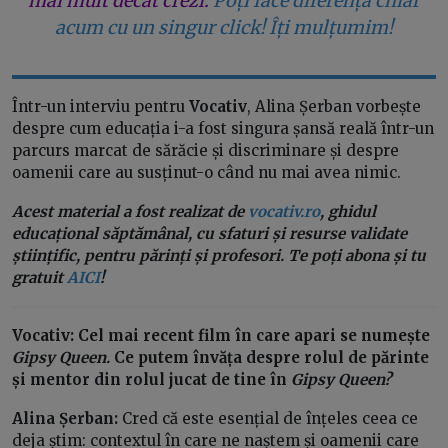
mai mult decât crezi.
Poți face diferența chiar
acum cu un singur click! Îți mulțumim!
Într-un interviu pentru
Vocativ
, Alina Șerban vorbește
despre cum educația i-a fost singura șansă reală într-un
parcurs marcat de sărăcie și discriminare și despre
oamenii care au susținut-o când nu mai avea nimic.
Acest material a fost realizat de
vocativ.ro
, ghidul
educațional săptămânal, cu sfaturi și resurse validate
științific, pentru părinți și profesori. Te poți abona și tu
gratuit
AICI
!
Vocativ: Cel mai recent film în care apari se numește
Gipsy Queen.
Ce putem învăța despre rolul de părinte
și mentor din rolul jucat de tine în
Gipsy Queen?
Alina Șerban:
Cred că este esențial de înțeles ceea ce
deja știm: contextul în care ne naștem și oamenii care