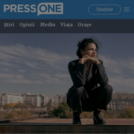
Susține
Știri
Opinii
Mediu
Viața
Orașe