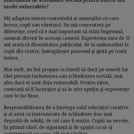
instrument de schimbare socială pentru tinerii din
medii vulnerabile?
Mă adaptez mereu contextului și oamenilor cu care
lucrez, copii sau vârstnici. Nu mă concentrez pe
diferențe, cred că e mai important să stăm împreună,
oameni diverși în aceeași cameră. Experiența mea de 17
ani arată că diversitatea publicului, de la ambasadori la
copii din centre, îmbogățește procesul și ajută pe toată
lumea.
Mai mult, nu îmi propun ca tinerii să ducă pe umerii lor
idei precum incluziunea sau schimbarea socială, mai
ales dacă ei sunt deja vulnerabili. Pentru mine,
contează să îi încurajez și să le ofer sprijin și experiențe
care le fac bine.
Responsabilitatea de a înțelege rolul educației creative
și al artei ca instrumente de schimbare ține mai
degrabă de adulți, de cei care îi susțin. Copiii au nevoie,
în primul rând, de siguranță și de spațiu ca să-și
construiască un «eu» cât mai sănătos.