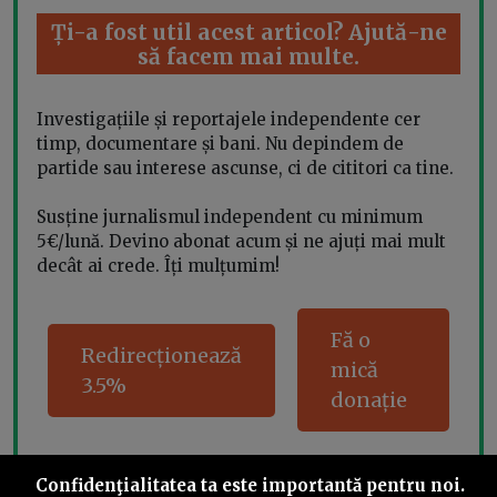
Ți-a fost util acest articol? Ajută-ne
să facem mai multe.
Investigațiile și reportajele independente cer
timp, documentare și bani. Nu depindem de
partide sau interese ascunse, ci de cititori ca tine.
Susține jurnalismul independent cu minimum
5€/lună. Devino abonat acum și ne ajuți mai mult
decât ai crede. Îți mulțumim!
Fă o
Redirecționează
mică
3.5%
donație
Confidenţialitatea ta este importantă pentru noi.