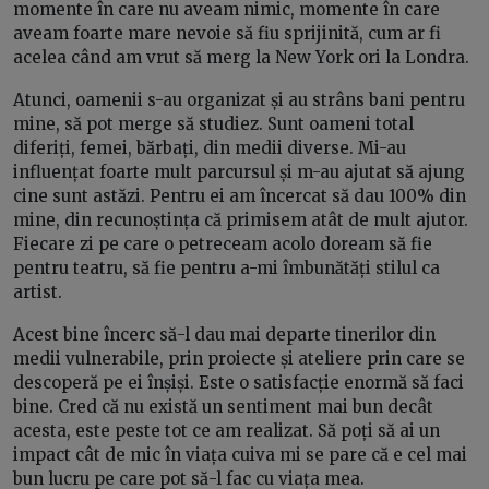
momente în care nu aveam nimic, momente în care
aveam foarte mare nevoie să fiu sprijinită, cum ar fi
acelea când am vrut să merg la New York ori la Londra.
Atunci, oamenii s-au organizat și au strâns bani pentru
mine, să pot merge să studiez. Sunt oameni total
diferiți, femei, bărbați, din medii diverse. Mi-au
influențat foarte mult parcursul și m-au ajutat să ajung
cine sunt astăzi. Pentru ei am încercat să dau 100% din
mine, din recunoștința că primisem atât de mult ajutor.
Fiecare zi pe care o petreceam acolo doream să fie
pentru teatru, să fie pentru a-mi îmbunătăți stilul ca
artist.
Acest bine încerc să-l dau mai departe tinerilor din
medii vulnerabile, prin proiecte și ateliere prin care se
descoperă pe ei înșiși. Este o satisfacție enormă să faci
bine. Cred că nu există un sentiment mai bun decât
acesta, este peste tot ce am realizat. Să poți să ai un
impact cât de mic în viața cuiva mi se pare că e cel mai
bun lucru pe care pot să-l fac cu viața mea.