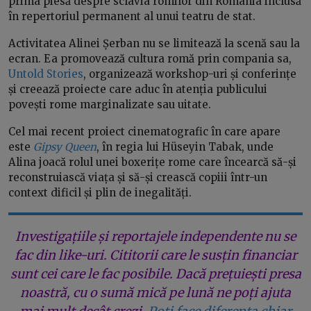
prima piesă despre sclavia romilor din România inclusă
în repertoriul permanent al unui teatru de stat.
Activitatea Alinei Șerban nu se limitează la scenă sau la
ecran. Ea promovează cultura romă prin compania sa,
Untold Stories
, organizează workshop-uri și conferințe
și creează proiecte care aduc în atenția publicului
povești rome marginalizate sau uitate.
Cel mai recent proiect cinematografic în care apare
este
Gipsy Queen
, în regia lui Hüseyin Tabak, unde
Alina joacă rolul unei boxerițe rome care încearcă să-și
reconstruiască viața și să-și crească copiii într-un
context dificil și plin de inegalități.
Investigațiile și reportajele independente nu se
fac din like-uri. Cititorii care le susțin financiar
sunt cei care le fac posibile. Dacă prețuiești presa
noastră, cu o sumă mică pe lună ne poți ajuta