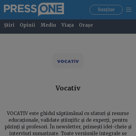
Susține
Știri
Opinii
Mediu
Viața
Orașe
Vocativ
VOCATIV este ghidul săptămânal cu sfaturi și resurse
educaționale, validate științific și de experți, pentru
părinți și profesori. În newsletter, primești idei-cheie și
interviuri sumarizate. Toate versiunile integrale se