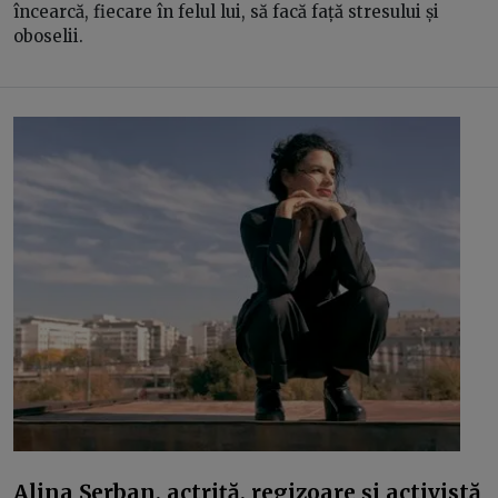
încearcă, fiecare în felul lui, să facă față stresului și
oboselii.
Alina Șerban, actriță, regizoare și activistă