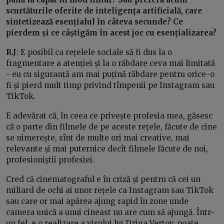
scurtăturile oferite de inteligența artificială, care
sintetizează esențialul în câteva secunde? Ce
pierdem și ce câștigăm în acest joc cu esențializarea?
R.J
: E posibil ca rețelele sociale să fi dus la o
fragmentare a atenției și la o răbdare ceva mai limitată
- eu cu siguranță am mai puțină răbdare pentru orice-o
fi și pierd mult timp privind tîmpenii pe Instagram sau
TikTok.
E adevărat că, în ceea ce privește profesia mea, găsesc
că o parte din filmele de pe aceste rețele, făcute de cine
se nimerește, sînt de multe ori mai creative, mai
relevante și mai puternice decît filmele făcute de noi,
profesioniștii profesiei.
Cred că cinematograful e în criză și pentru că cei un
miliard de ochi ai unor rețele ca Instagram sau TikTok
sau care or mai apărea ajung rapid în zone unde
camera unică a unui cineast nu are cum să ajungă. Într-
un fel, e o realizare a visului lui Dziga Vertov, poate.