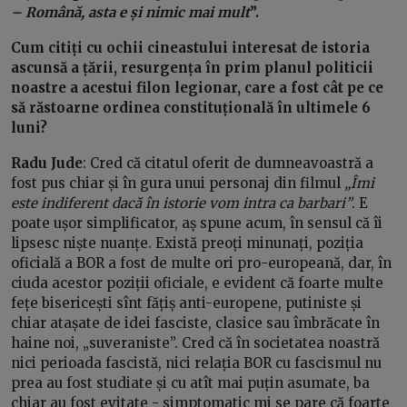
– Română, asta e și nimic mai mult
”.
Cum citiți cu ochii cineastului interesat de istoria
ascunsă a țării, resurgența în prim planul politicii
noastre a acestui filon legionar, care a fost cât pe ce
să răstoarne ordinea constituțională în ultimele 6
luni?
Radu Jude
: Cred că citatul oferit de dumneavoastră a
fost pus chiar și în gura unui personaj din filmul
„Îmi
este indiferent dacă în istorie vom intra ca barbari”
. E
poate ușor simplificator, aș spune acum, în sensul că îi
lipsesc niște nuanțe. Există preoți minunați, poziția
oficială a BOR a fost de multe ori pro-europeană, dar, în
ciuda acestor poziții oficiale, e evident că foarte multe
fețe bisericești sînt fățiș anti-europene, putiniste și
chiar atașate de idei fasciste, clasice sau îmbrăcate în
haine noi, „suveraniste”. Cred că în societatea noastră
nici perioada fascistă, nici relația BOR cu fascismul nu
prea au fost studiate și cu atît mai puțin asumate, ba
chiar au fost evitate - simptomatic mi se pare că foarte