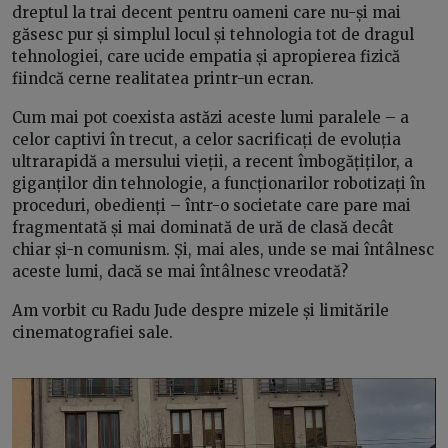
dreptul la trai decent pentru oameni care nu-și mai
găsesc pur și simplul locul și tehnologia tot de dragul
tehnologiei, care ucide empatia și apropierea fizică
fiindcă cerne realitatea printr-un ecran.
Cum mai pot coexista astăzi aceste lumi paralele – a
celor captivi în trecut, a celor sacrificați de evoluția
ultrarapidă a mersului vieții, a recent îmbogățiților, a
giganților din tehnologie, a funcționarilor robotizați în
proceduri, obedienți – într-o societate care pare mai
fragmentată și mai dominată de ură de clasă decât
chiar și-n comunism. Și, mai ales, unde se mai întâlnesc
aceste lumi, dacă se mai întâlnesc vreodată?
Am vorbit cu Radu Jude despre mizele și limitările
cinematografiei sale.