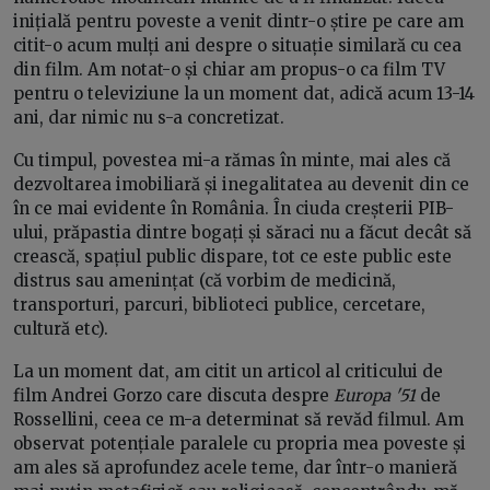
inițială pentru poveste a venit dintr-o știre pe care am
citit-o acum mulți ani despre o situație similară cu cea
din film. Am notat-o și chiar am propus-o ca film TV
pentru o televiziune la un moment dat, adică acum 13-14
ani, dar nimic nu s-a concretizat.
Cu timpul, povestea mi-a rămas în minte, mai ales că
dezvoltarea imobiliară și inegalitatea au devenit din ce
în ce mai evidente în România. În ciuda creșterii PIB-
ului, prăpastia dintre bogați și săraci nu a făcut decât să
crească, spațiul public dispare, tot ce este public este
distrus sau amenințat (că vorbim de medicină,
transporturi, parcuri, biblioteci publice, cercetare,
cultură etc).
La un moment dat, am citit un articol al criticului de
film Andrei Gorzo care discuta despre
Europa '51
de
Rossellini, ceea ce m-a determinat să revăd filmul. Am
observat potențiale paralele cu propria mea poveste și
am ales să aprofundez acele teme, dar într-o manieră