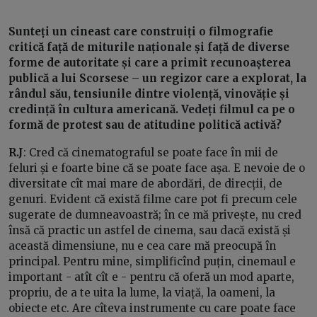
Sunteți un cineast care construiți o filmografie
critică față de miturile naționale și față de diverse
forme de autoritate și care a primit recunoașterea
publică a lui Scorsese – un regizor care a explorat, la
rândul său, tensiunile dintre violență, vinovăție și
credință în cultura americană. Vedeți filmul ca pe o
formă de protest sau de atitudine politică activă?
R.J
: Cred că cinematograful se poate face în mii de
feluri și e foarte bine că se poate face așa. E nevoie de o
diversitate cît mai mare de abordări, de direcții, de
genuri. Evident că există filme care pot fi precum cele
sugerate de dumneavoastră; în ce mă privește, nu cred
însă că practic un astfel de cinema, sau dacă există și
această dimensiune, nu e cea care mă preocupă în
principal. Pentru mine, simplificînd puțin, cinemaul e
important - atît cît e - pentru că oferă un mod aparte,
propriu, de a te uita la lume, la viață, la oameni, la
obiecte etc. Are cîteva instrumente cu care poate face