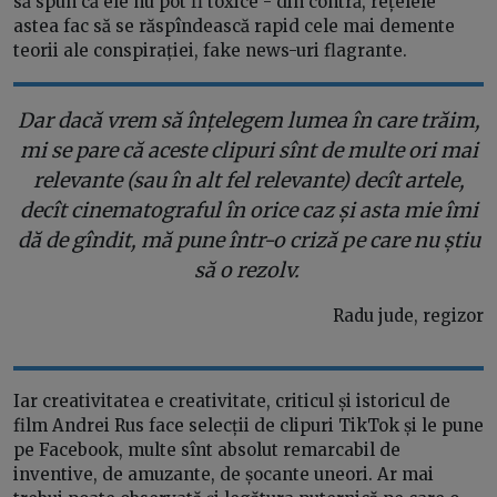
să spun că ele nu pot fi toxice - din contră, rețelele
astea fac să se răspîndească rapid cele mai demente
teorii ale conspirației, fake news-uri flagrante.
Dar dacă vrem să înțelegem lumea în care trăim,
mi se pare că aceste clipuri sînt de multe ori mai
relevante (sau în alt fel relevante) decît artele,
decît cinematograful în orice caz și asta mie îmi
dă de gîndit, mă pune într-o criză pe care nu știu
să o rezolv.
Radu jude, regizor
Iar creativitatea e creativitate, criticul și istoricul de
film Andrei Rus face selecții de clipuri TikTok și le pune
pe Facebook, multe sînt absolut remarcabil de
inventive, de amuzante, de șocante uneori. Ar mai