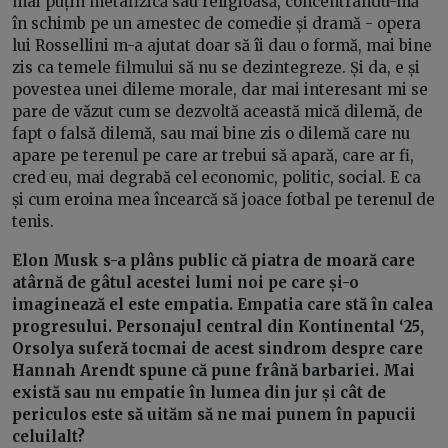
mai puțin metafizică sau religioasă, concentrându-mă
în schimb pe un amestec de comedie și dramă - opera
lui Rossellini m-a ajutat doar să îi dau o formă, mai bine
zis ca temele filmului să nu se dezintegreze. Și da, e și
povestea unei dileme morale, dar mai interesant mi se
pare de văzut cum se dezvoltă această mică dilemă, de
fapt o falsă dilemă, sau mai bine zis o dilemă care nu
apare pe terenul pe care ar trebui să apară, care ar fi,
cred eu, mai degrabă cel economic, politic, social. E ca
și cum eroina mea încearcă să joace fotbal pe terenul de
tenis.
Elon Musk s-a plâns public că piatra de moară care
atârnă de gâtul acestei lumi noi pe care și-o
imaginează el este empatia. Empatia care stă în calea
progresului. Personajul central din Kontinental ‘25,
Orsolya suferă tocmai de acest sindrom despre care
Hannah Arendt spune că pune frână barbariei. Mai
există sau nu empatie în lumea din jur și cât de
periculos este să uităm să ne mai punem în papucii
celuilalt?