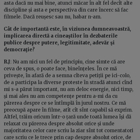
asta dacă nu mai bine, atunci măcar în alt fel decît alte
discipline și asta e perspectiva din care încerc să fac
filmele. Dacă reușesc sau nu, habar n-am.
Cât de importantă este, în viziunea dumneavoastră,
implicarea directă a cineaştilor în dezbaterile
publice despre putere, legitimitate, adevăr şi
democraţie?
R.J
: Nu am nici un fel de principiu, cine simte că are
ceva de spus, o poate face, bineînțeles. În ce mă
privește, în afară de a semna cîteva petiții pe ici-colo,
de a participa la diverse proteste în stradă atunci cînd
mi s-a părut important, nu am deloc energie, nici timp,
și mai ales nu am competențe pentru a-mi da cu
părerea despre ce se întîmplă în jurul nostru. Ce mă
preocupă apare în filme, atît cît sînt capabil să exprim.
Altfel, trăim oricum într-o țară unde toată lumea își dă
relaxat cu părerea despre absolut orice și unde
majoritatea celor care scriu la ziar sînt tot comentatori
care scriu ce le trece prin cap despre absolut orice, de