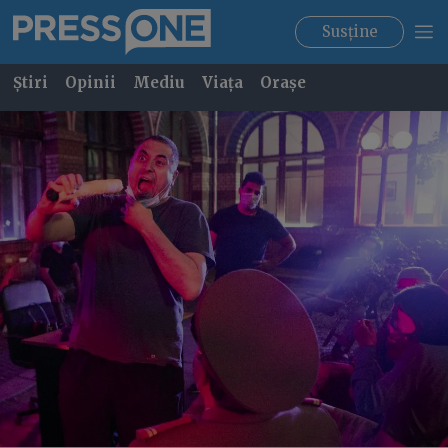
Susține
Știri
Opinii
Mediu
Viața
Orașe