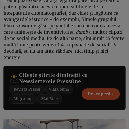
trebui poate observată și legătura puternică pe care o
putem găsi între aceste clipuri și filmele de la
începuturile cinematografiei, dar chiar și legătura cu
avangardele istorice - de exemplu, filmele grupului
Fluxus (ușor de găsit pe youtube sau ubu.com) au ceva
care amintește de inventivitatea
dumb
a multor clipuri
de pe social media. Pe de altă parte, sînt uimit că foarte
multă lume poate vedea 3-4-5 episoade de serial TV
deodată, eu nu am atîta răbdare, nici timp și nici
energie.
Citește știrile dimineții cu
Newsletterele PressOne
Revista Presei
Viața bună
Descoperă
Migrapop
Mai Bine