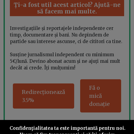
Ți-a fost util acest articol? Ajută-ne
să facem mai multe.
Investigațiile și reportajele independente cer
timp, documentare și bani. Nu depindem de
partide sau interese ascunse, ci de cititori ca tine.
Susține jurnalismul independent cu minimum
5€/lună. Devino abonat acum și ne ajuți mai mult
decât ai crede. Îți mulțumim!
Fă o
Redirecționează
mică
3.5%
donație
Confidenţialitatea ta este importantă pentru noi.
Share this