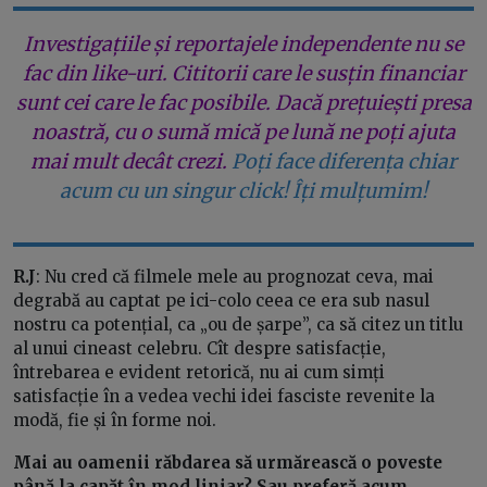
Investigațiile și reportajele independente nu se
fac din like-uri. Cititorii care le susțin financiar
sunt cei care le fac posibile. Dacă prețuiești presa
noastră, cu o sumă mică pe lună ne poți ajuta
mai mult decât crezi.
Poți face diferența chiar
acum cu un singur click! Îți mulțumim!
R.J
: Nu cred că filmele mele au prognozat ceva, mai
degrabă au captat pe ici-colo ceea ce era sub nasul
nostru ca potențial, ca „ou de șarpe”, ca să citez un titlu
al unui cineast celebru. Cît despre satisfacție,
întrebarea e evident retorică, nu ai cum simți
satisfacție în a vedea vechi idei fasciste revenite la
modă, fie și în forme noi.
Mai au oamenii răbdarea să urmărească o poveste
până la capăt în mod liniar? Sau preferă acum