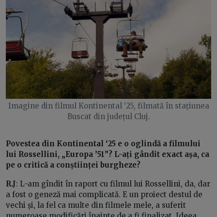
Imagine din filmul Kontinental ‘25, filmată în stațiunea
Buscat din județul Cluj.
Povestea din Kontinental ‘25 e o oglindă a filmului
lui Rossellini, „Europa ’51”? L-ați gândit exact așa, ca
pe o critică a conștiinței burgheze?
R.J
: L-am gîndit în raport cu filmul lui Rossellini, da, dar
a fost o geneză mai complicată. E un proiect destul de
vechi și, la fel ca multe din filmele mele, a suferit
numeroase modificări înainte de a fi finalizat. Ideea