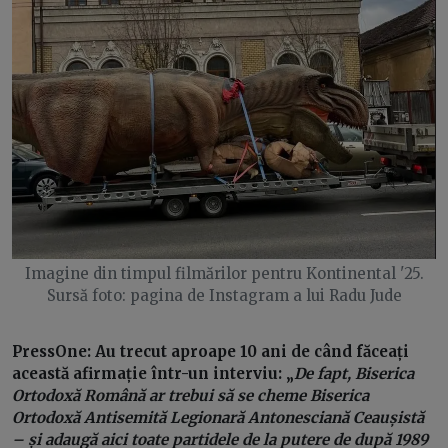
Imagine din timpul filmărilor pentru Kontinental '25.
Sursă foto: pagina de Instagram a lui Radu Jude
PressOne: Au trecut aproape 10 ani de când făceați
această afirmație într-un interviu: „
De fapt, Biserica
Ortodoxă Română ar trebui să se cheme Biserica
Ortodoxă Antisemită Legionară Antonesciană Ceaușistă
– și adaugă aici toate partidele de la putere de după 1989