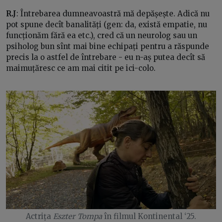
R.J
: Întrebarea dumneavoastră mă depășește. Adică nu
pot spune decît banalități (gen: da, există empatie, nu
funcționăm fără ea etc.), cred că un neurolog sau un
psiholog bun sînt mai bine echipați pentru a răspunde
precis la o astfel de întrebare - eu n-aș putea decît să
maimuțăresc ce am mai citit pe ici-colo.
Actrița
Eszter Tompa
în filmul Kontinental ‘25.