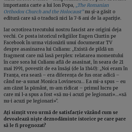
importanta carte a lui Ion Popa,
„The Romanian
Orthodox Church and the Holocaust”
nu și-a găsit o
editură care să o traducă nici la 7-8 ani de la apariție.
Iar ocrotirea trecutului nostru fascist are origini deja
vechi. Ce posta istoricul religiilor Eugen Ciurtin pe
Facebook în urma vizionării unui documentar TV
despre asasinarea lui Culianu: „Există de pildă un
fragment care mă lasă perplex: relatarea momentului
în care sora lui Culianu află de asasinat, în seara de 21
mai 1991, povestit de ea însăși (de la 1h40): „Noi eram în
Franța, era seară – era diferența de fus orar adică –
când ne-a sunat Monica Lovinescu... Ea mi-a spus – eu
am căzut la pământ, m-am ridicat – primul lucru pe
care mi l-a spus a fost «să nu-i acuzi pe legionari»...«să
nu-i acuzi pe legionari»”.
Ați simțit vreo urmă de satisfacție văzând cum se
devoalează niște deznodăminte istorice pe care pare
să le fi prognozat?