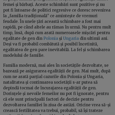
femei și bărbați. Aceste schimbări sunt pozitive și nu
pot fi întoarse de politici regresive ce doresc revenirea
la „familia tradițională” ce amintește de vremuri
feudale. În unele țări această schimbare a fost mai
rapidă, pe când altele au rămas în urmă. Nu pentru mult
timp, însă, după cum arată numeroasele mișcări pentru
egalitate de gen din
Polonia
și
Ungaria
din ultimii ani.
Deși va fi probabil combătută și posibil încetinită,
egalitatea de gen pare inevitabilă. La fel și schimbarea
modelului de familie.
Familia modernă, mai ales în societățile dezvoltate, se
bazează pe asigurarea egalității de gen. Mai mult, după
cum ne arată parțial cazurile din Polonia și Ungaria,
natalitatea și continuarea societății s-ar putea să
depindă tocmai de încurajarea egalității de gen.
Dorințele și nevoile femeilor nu pot fi ignorate, pentru
că ele sunt principalii factori de decizie pentru
dezvoltarea familiei în ziua de astăzi. Oricine vrea să-și
crească fertilitatea va trebui, probabil, să își trateze