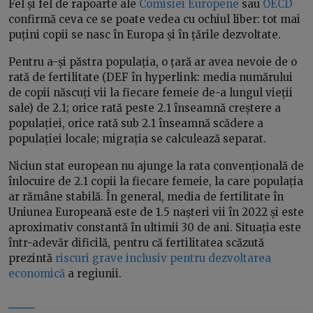
Fel și fel de rapoarte ale
Comisiei Europene
sau
OECD
confirmă ceva ce se poate vedea cu ochiul liber: tot mai
puțini copii se nasc în Europa și în țările dezvoltate.
Pentru a-și păstra populația, o țară ar avea nevoie de o
rată de fertilitate (DEF în hyperlink: media numărului
de copii născuți vii la fiecare femeie de-a lungul vieții
sale) de 2.1; orice rată peste 2.1 înseamnă creștere a
populației, orice rată sub 2.1 înseamnă scădere a
populației locale; migrația se calculează separat.
Niciun stat european nu ajunge la rata convențională de
înlocuire de 2.1 copii la fiecare femeie, la care populația
ar rămâne stabilă. În general, media de fertilitate în
Uniunea Europeană este de 1.5 nașteri vii în 2022 și este
aproximativ constantă în ultimii 30 de ani. Situația este
într-adevăr dificilă, pentru că fertilitatea scăzută
prezintă
riscuri grave inclusiv pentru dezvoltarea
economică
a regiunii.