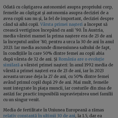
Odată cu câștigarea autonomiei asupra propriului corp,
femeile au câștigat și autonomia asupra deciziei de a
avea copii sau nu și, la fel de important, deciziei despre
când să aibă copii.
Vârsta primei nașteri
a început să
crească vertiginos începând cu anii ’90. În Austria,
media vârstei mamei la prima naștere era de 23 de ani
la începutul anilor ’80, pentru a urca la 30 de ani în anul
2023. Iar media ascunde dimensiunea saltului de fapt,
în condițiile în care 50% dintre femei au copii abia
după vârsta de 32 de ani. Și
România are o evoluție
similară
a vârstei primei nașteri: în anul 1992 media de
vârstă a primei nașteri era de 23 de ani, iar în 2023
aceasta urcase deja la 27 de ani, cu 50% dintre femei
având primul copil după 29 de ani. Mai mult, femeile
sunt integrate în piața muncii, iar costurile din ziua de
astăzi fac practic imposibilă supraviețuirea unei familii
cu un singur venit.
Media de fertilitate în Uniunea Europeană a rămas
relativ constantă în ultimii 30 de ani
, la 1.5, dar ea