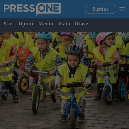
Susține
Știri
Opinii
Mediu
Viața
Orașe