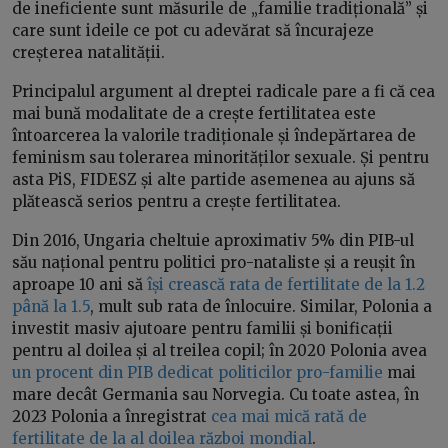
de ineficiente sunt măsurile de „familie tradițională” și
care sunt ideile ce pot cu adevărat să încurajeze
creșterea natalității.
Principalul argument al dreptei radicale pare a fi că cea
mai bună modalitate de a crește fertilitatea este
întoarcerea la valorile tradiționale și îndepărtarea de
feminism sau tolerarea minorităților sexuale. Și pentru
asta PiS, FIDESZ și alte partide asemenea au ajuns să
plătească serios pentru a crește fertilitatea.
Din 2016, Ungaria cheltuie aproximativ 5% din PIB-ul
său național pentru politici pro-nataliste și a reușit în
aproape 10 ani să
își crească rata de fertilitate de la 1.2
până la 1.5
, mult sub rata de înlocuire. Similar, Polonia a
investit masiv ajutoare pentru familii și bonificații
pentru al doilea și al treilea copil; în 2020 Polonia avea
un procent din PIB dedicat politicilor pro-familie
mai
mare decât Germania sau Norvegia. Cu toate astea, în
2023 Polonia a înregistrat
cea mai mică rată de
fertilitate de la al doilea război mondial
.