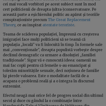
cei mai vocali vorbitori pe acest subiect sunt în mod
cert politicienii de dreapta (ultra-)conservatoare. Pe
această parte a eșichierului politic au apărut și teoriile
conspiraționiste precum
The Great Replacement
Theory
, ce au inspirat
atentate teroriste
.
Teama de scăderea populației, împreună cu creșterea
imigrației face mulți politicieni să se teamă că
populația „locală” va fi înlocuită în timp. În formele sale
mai „convenționale”, dreapta populistă vorbește despre
declinul demografic ca urmare a disoluției „familiei
tradiționale”. Sigur vă e cunoscută ideea: oamenii nu
mai fac copii pentru că femeile s-au emancipat și
tolerăm minoritățile sexuale, deci noțiunea de familie
își pierde valoarea. Este o modalitate facilă de a
acapara o problemă reală și a o integra în discursul
extremist.
Efectul neagă mai orice fel de progres social din ultimul
secol și duce cu gândul la o combinație între
Handmaid’s Tale și Vânătoarea de Vrăjitoare din