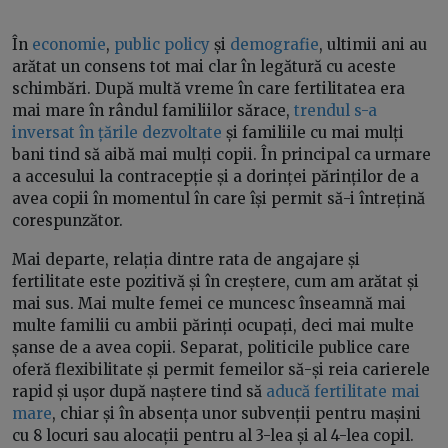
În
economie
,
public policy
și
demografie
, ultimii ani au
arătat un consens tot mai clar în legătură cu aceste
schimbări. După multă vreme în care fertilitatea era
mai mare în rândul familiilor sărace,
trendul s-a
inversat în țările dezvoltate
și familiile cu mai mulți
bani tind să aibă mai mulți copii. În principal ca urmare
a accesului la contracepție și a dorinței părinților de a
avea copii în momentul în care își permit să-i întrețină
corespunzător.
Mai departe, relația dintre rata de angajare și
fertilitate este pozitivă și în creștere, cum am arătat și
mai sus. Mai multe femei ce muncesc înseamnă mai
multe familii cu ambii părinți ocupați, deci mai multe
șanse de a avea copii. Separat, politicile publice care
oferă flexibilitate și permit femeilor să-și reia carierele
rapid și ușor după naștere tind să
aducă fertilitate mai
mare
, chiar și în absența unor subvenții pentru mașini
cu 8 locuri sau alocații pentru al 3-lea și al 4-lea copil.