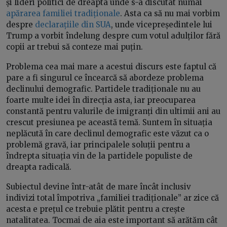
și lideri politici de dreapta unde s-a discutat numai
apărarea familiei tradiționale
. Asta ca să nu mai vorbim
despre
declarațiile din SUA
, unde vicepreședintele lui
Trump a vorbit îndelung despre cum votul adulților fără
copii ar trebui să conteze mai puțin.
Problema cea mai mare a acestui discurs este faptul că
pare a fi singurul ce încearcă să abordeze problema
declinului demografic. Partidele tradiționale nu au
foarte multe idei în direcția asta, iar preocuparea
constantă pentru valurile de imigranți din ultimii ani au
crescut presiunea pe această temă. Suntem în situația
neplăcută în care declinul demografic este văzut ca o
problemă gravă, iar principalele soluții pentru a
îndrepta situația vin de la partidele populiste de
dreapta radicală.
Subiectul devine într-atât de mare încât inclusiv
indivizi total împotriva „familiei tradiționale” ar zice că
acesta e prețul ce trebuie plătit pentru a crește
natalitatea. Tocmai de aia este important să arătăm cât