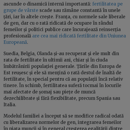
ascunde o dinamică internă importantă:
fertilitatea pe
grupe de vârste
scade sau rămâne constantă în unele
țări, iar în altele crește. Franța, cu normele sale liberale
de gen, dar cu o rată ridicată de ocupare în rândul
femeilor și politici publice care încurajează reinserția
profesională
are cea mai ridicată fertilitate din Uniunea
Europeană
.
Suedia, Belgia, Olanda și-au recuperat și ele mult din
rata de fertilitate în ultimii ani, chiar și în ciuda
îmbătrânirii populației generale. Țările din Europa de
Est reușesc și ele să mențină o rată destul de înaltă de
fertilitate, în special pentru că au populații încă relativ
tinere. În schimb, fertilitatea suferă tocmai în locurile
mai afectate de șomaj sau piețe de muncă
dezechilibrate și fără flexibilitate, precum Spania sau
Italia.
Modelul familiei a început să se modifice radical odată
cu liberalizarea normelor de gen, integrarea femeilor
în piața muncii și în general creșterea egalității dintre