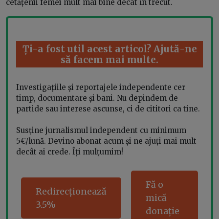
cetățenii femei mult mai bine decât în trecut.
Ți-a fost util acest articol? Ajută-ne
să facem mai multe.
Investigațiile și reportajele independente cer
timp, documentare și bani. Nu depindem de
partide sau interese ascunse, ci de cititori ca tine.
Susține jurnalismul independent cu minimum
5€/lună. Devino abonat acum și ne ajuți mai mult
decât ai crede. Îți mulțumim!
Fă o
Redirecționează
mică
3.5%
donație