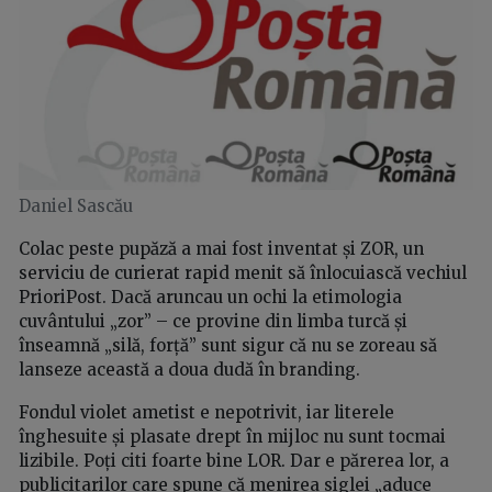
Daniel Sascău
Colac peste pupăză a mai fost inventat și ZOR, un
serviciu de curierat rapid menit să înlocuiască vechiul
PrioriPost. Dacă aruncau un ochi la etimologia
cuvântului „zor” – ce provine din limba turcă și
înseamnă „silă, forță” sunt sigur că nu se zoreau să
lanseze această a doua dudă în branding.
Fondul violet ametist e nepotrivit, iar literele
înghesuite și plasate drept în mijloc nu sunt tocmai
lizibile. Poți citi foarte bine LOR. Dar e părerea lor, a
publicitarilor care spune că menirea siglei „aduce