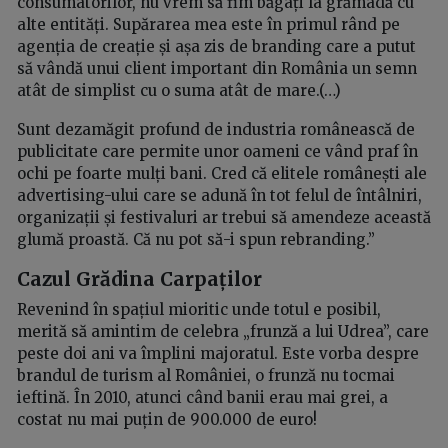
consumatorilor, nu vrem să fim băgați la grămadă cu
alte entități. Supărarea mea este în primul rând pe
agenția de creație și așa zis de branding care a putut
să vândă unui client important din România un semn
atât de simplist cu o suma atât de mare.(…)
Sunt dezamăgit profund de industria românească de
publicitate care permite unor oameni ce vând praf în
ochi pe foarte mulți bani. Cred că elitele românești ale
advertising-ului care se adună în tot felul de întâlniri,
organizații și festivaluri ar trebui să amendeze această
glumă proastă. Că nu pot să-i spun rebranding.”
Cazul Grădina Carpaților
Revenind în spațiul mioritic unde totul e posibil,
merită să amintim de celebra „frunză a lui Udrea”, care
peste doi ani va împlini majoratul. Este vorba despre
brandul de turism al României, o frunză nu tocmai
ieftină. În 2010, atunci când banii erau mai grei, a
costat nu mai puțin de 900.000 de euro!