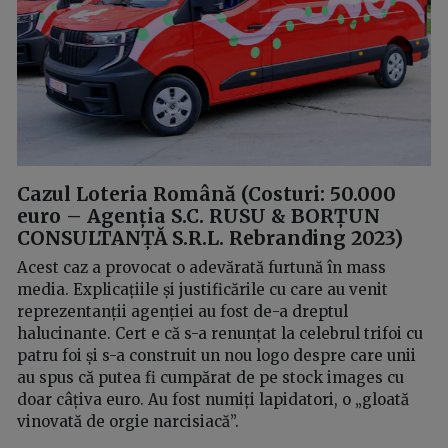
Cazul Loteria Română
(Costuri: 50.000
euro – Agenția S.C. RUSU & BORȚUN
CONSULTANȚĂ S.R.L. Rebranding 2023)
Acest caz a provocat o adevărată furtună în mass
media. Explicațiile și justificările cu care au venit
reprezentanții agenției au fost de-a dreptul
halucinante. Cert e că s-a renunțat la celebrul trifoi cu
patru foi și s-a construit un nou logo despre care unii
au spus că putea fi cumpărat de pe stock images cu
doar câțiva euro. Au fost numiți lapidatori, o „gloată
vinovată de orgie narcisiacă”.