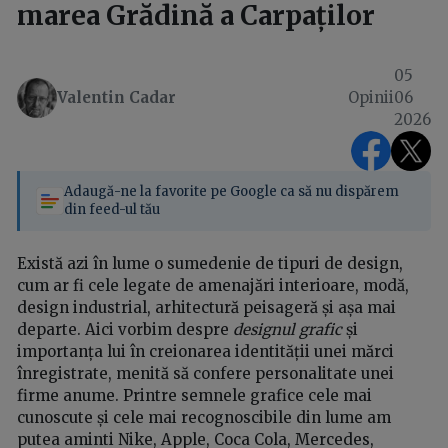
marea Grădină a Carpaților
05
Valentin Cadar
Opinii
06
2026
Adaugă-ne la favorite pe Google ca să nu dispărem
din feed-ul tău
Există azi în lume o sumedenie de tipuri de design,
cum ar fi cele legate de amenajări interioare, modă,
design industrial, arhitectură peisageră și așa mai
departe. Aici vorbim despre
designul grafic
și
importanța lui în creionarea identității unei mărci
înregistrate, menită să confere personalitate unei
firme anume. Printre semnele grafice cele mai
cunoscute și cele mai recognoscibile din lume am
putea aminti Nike, Apple, Coca Cola, Mercedes,