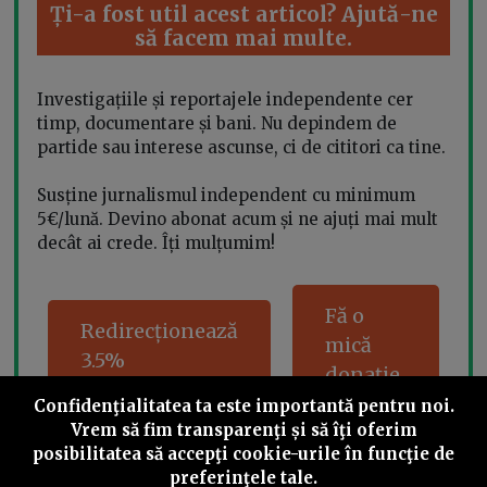
Ți-a fost util acest articol? Ajută-ne
să facem mai multe.
Investigațiile și reportajele independente cer
timp, documentare și bani. Nu depindem de
partide sau interese ascunse, ci de cititori ca tine.
Susține jurnalismul independent cu minimum
5€/lună. Devino abonat acum și ne ajuți mai mult
decât ai crede. Îți mulțumim!
Fă o
Redirecționează
mică
3.5%
donație
Confidenţialitatea ta este importantă pentru noi.
Vrem să fim transparenţi și să îţi oferim
posibilitatea să accepţi cookie-urile în funcţie de
preferinţele tale.
Share this