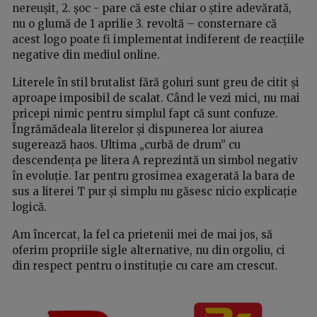
nereușit, 2. șoc - pare că este chiar o știre adevărată,
nu o glumă de 1 aprilie 3. revoltă – consternare că
acest logo poate fi implementat indiferent de reacțiile
negative din mediul online.
Literele în stil brutalist fără goluri sunt greu de citit și
aproape imposibil de scalat. Când le vezi mici, nu mai
pricepi nimic pentru simplul fapt că sunt confuze.
Îngrămădeala literelor și dispunerea lor aiurea
sugerează haos. Ultima „curbă de drum” cu
descendența pe litera A reprezintă un simbol negativ
în evoluție. Iar pentru grosimea exagerată la bara de
sus a literei T pur și simplu nu găsesc nicio explicație
logică.
Am încercat, la fel ca prietenii mei de mai jos, să
oferim propriile sigle alternative, nu din orgoliu, ci
din respect pentru o instituție cu care am crescut.