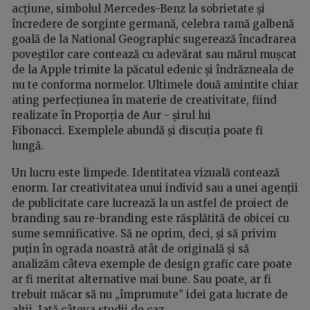
acțiune, simbolul Mercedes-Benz la sobrietate și
încredere de sorginte germană, celebra ramă galbenă
goală de la National Geographic sugerează încadrarea
poveștilor care contează cu adevărat sau mărul mușcat
de la Apple trimite la păcatul edenic și îndrăzneala de
nu te conforma normelor. Ultimele două amintite chiar
ating perfecțiunea în materie de creativitate, fiind
realizate în Proporția de Aur - șirul lui
Fibonacci. Exemplele abundă și discuția poate fi
lungă.
Un lucru este limpede. Identitatea vizuală contează
enorm. Iar creativitatea unui individ sau a unei agenții
de publicitate care lucrează la un astfel de proiect de
branding sau re-branding este răsplătită de obicei cu
sume semnificative. Să ne oprim, deci, și să privim
puțin în ograda noastră atât de originală și să
analizăm câteva exemple de design grafic care poate
ar fi meritat alternative mai bune. Sau poate, ar fi
trebuit măcar să nu „împrumute” idei gata lucrate de
alții. Iată câteva studii de caz.