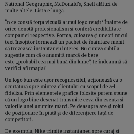
National Geographic, McDonald’s, Shell alături de
multe altele. Lista e lungă.
În ce constă forța vizuală a unui logo reușit? Înainte de
orice denotă profesionalism și conferă credibilitate
companiei respective. Forma, culoarea și uneori micul
text însoțitor formează un pachet de înaintare menit
să trezească instantaneu interes. Nu cumva subtila
sugestie cum că o anumită marcă de bere
este „probabil cea mai bună din lume”, te îndeamnă să
verifici afirmația?
Un logo bun este ușor recognoscibil, acționează ca o
scurtătură spre mintea clientului cu scopul de a-l
fideliza. Prin elementele grafice folosite putem spune
că un logo bine desenat transmite ceva din esența și
valorile unei anumite mărci. Pe deasupra are și rolul
de poziționare în piață și de diferențiere față de
competitori.
De exemplu, Nike trimite instantaneu spre curaj și