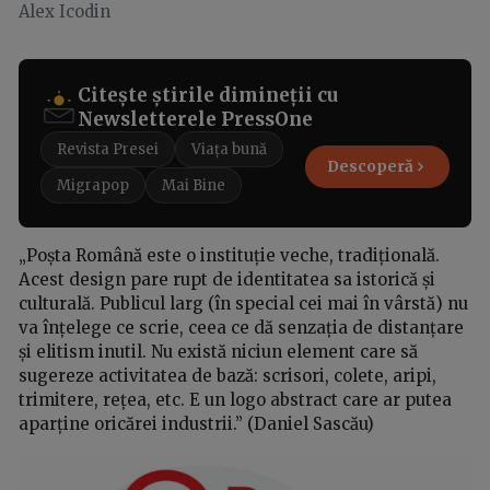
Alex Icodin
Citește știrile dimineții cu
Newsletterele PressOne
Revista Presei
Viața bună
Descoperă
Migrapop
Mai Bine
„Poșta Română este o instituție veche, tradițională.
Acest design pare rupt de identitatea sa istorică și
culturală. Publicul larg (în special cei mai în vârstă) nu
va înțelege ce scrie, ceea ce dă senzația de distanțare
și elitism inutil. Nu există niciun element care să
sugereze activitatea de bază: scrisori, colete, aripi,
trimitere, rețea, etc. E un logo abstract care ar putea
aparține oricărei industrii.” (Daniel Sascău)