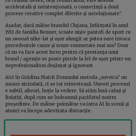
cu celălalt desen, deși remarcabilă, este absolut
accidentală și neintenționată, o consecință a două
procese creative complet diferite și nerelaționate”.
Așadar, dacă mâine brandul Clujana, înființată în anul
1911 de familia Renner, scoate niște pantofi de sport cu
un
swoosh
nike-lat și ușor alungit ar putea oare invoca
precedentele cauze și scuze enumerate mai sus? Doar
că nu va face acest lucru pentru că prestanța unui
brand / agenție se poate pierde la fel de ușor printr-un
neprofesionalism deșănțat și ignorant.
Aici în Grădina Maicii Domnului metoda „suveica” nu
moare niciodată, ci se tot reinvetează. Uneori procesul
e subtil, alteori, hoție la vedere. Să stăm însă calmi și
liniștiți, după cum ne îndeamnă pacifistul nostru
președinte. De mâine-poimâine va intra AI în scenă și
atunci va începe adevărata distracție.