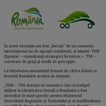
În acest exemplu am fost „lucrați” de un consorțiu
internațional nu de agenții românești, și anume: THR
(Spania) – consultanță strategică în turism + TNS –
cercetare de piață și studii de percepție.
La întrebarea asemănării frunzei de câțiva dolari cu
brandul României aceștia au răspuns:
„THR – TNS dorește să comunice clar că izotipul
utilizat în identitatea vizuală a României a fost
dezvoltat în mod specific pentru Ministerul
Dezvoltării Regionale și Turismului și că similitudinea