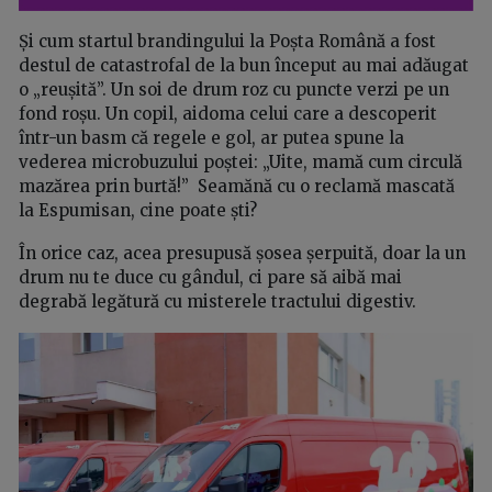
Și cum startul brandingului la Poșta Română a fost
destul de catastrofal de la bun început au mai adăugat
o „reușită”. Un soi de drum roz cu puncte verzi pe un
fond roșu. Un copil, aidoma celui care a descoperit
într-un basm că regele e gol, ar putea spune la
vederea microbuzului poștei: „Uite, mamă cum circulă
mazărea prin burtă!” Seamănă cu o reclamă mascată
la Espumisan, cine poate ști?
În orice caz, acea presupusă șosea șerpuită, doar la un
drum nu te duce cu gândul, ci pare să aibă mai
degrabă legătură cu misterele tractului digestiv.