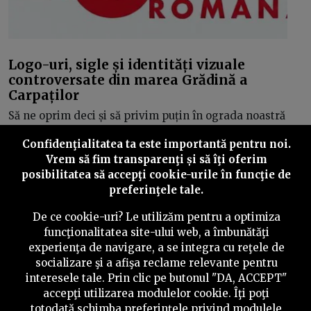
Logo-uri, sigle și identități vizuale
controversate din marea Grădină a
Carpaților
Să ne oprim deci și să privim puțin în ograda noastră
atât de originală și să analizăm câteva exemple de
Confidenţialitatea ta este importantă pentru noi.
design grafic care poate ar fi meritat alternative mai
Vrem să fim transparenţi și să îţi oferim
bune. Sau poate, ar fi trebuit măcar să nu “împrumute”
posibilitatea să accepţi cookie-urile în funcţie de
idei gata lucrate de alții. Iată câteva studii de caz.
preferinţele tale.
De ce cookie-uri? Le utilizăm pentru a optimiza
funcţionalitatea site-ului web, a îmbunătăţi
experienţa de navigare, a se integra cu reţele de
socializare şi a afişa reclame relevante pentru
©
2026
PressOne.ro
interesele tale. Prin clic pe butonul "DA, ACCEPT"
accepţi utilizarea modulelor cookie. Îţi poţi
RSS
Newslettere
Despre noi
Politica editorială
totodată schimba preferinţele privind modulele