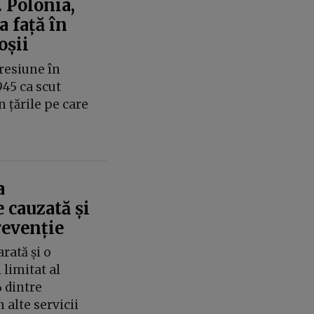
. Polonia,
 față în
oșii
resiune în
945 ca scut
 țările pe care
a
 cauzată și
revenție
rată și o
limitat al
 dintre
n alte servicii