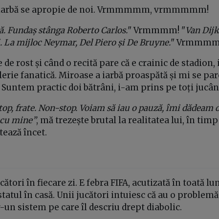
s iarbă se apropie de noi. Vrmmmmm, vrmmmmm!
ă. Fundaș stânga Roberto Carlos.
" Vrmmmm! "
Van Dijk
. La mijloc Neymar, Del Piero și De Bruyne.
" Vrmmmm
e de rost și când o recită pare că e crainic de stadion,
lerie fanatică. Miroase a iarbă proaspătă și mi se par
. Suntem practic doi bătrâni, i-am prins pe toți jucâ
op, frate. Non-stop. Voiam să iau o pauză, îmi dădeam 
 cu mine”
, mă trezește brutal la realitatea lui, în tim
tează încet.
ători în fiecare zi. E febra FIFA, acutizată în toată l
tatul în casă. Unii jucători intuiesc că au o problemă
-un sistem pe care îl descriu drept diabolic.