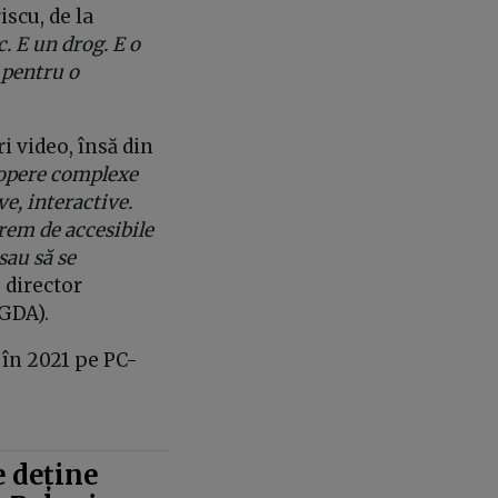
iscu, de la
. E un drog. E o
 pentru o
i video, însă din
 opere complexe
ve, interactive.
trem de accesibile
sau să se
 director
RGDA).
 în 2021 pe PC-
 deține