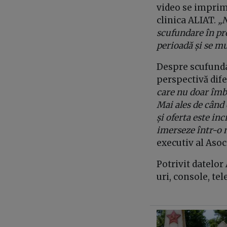
video se imprimă
clinica ALIAT.
„N
scufundare în pro
perioadă și se mu
Despre scufundar
perspectivă dife
care nu doar îmbi
Mai ales de când 
și oferta este inc
imerseze într-o
executiv al Asoc
Potrivit datelor
uri, console, te