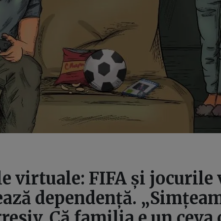
e virtuale: FIFA și jocurile
eează dependență. „Simțeam
resiv. Că familia e un ceva 