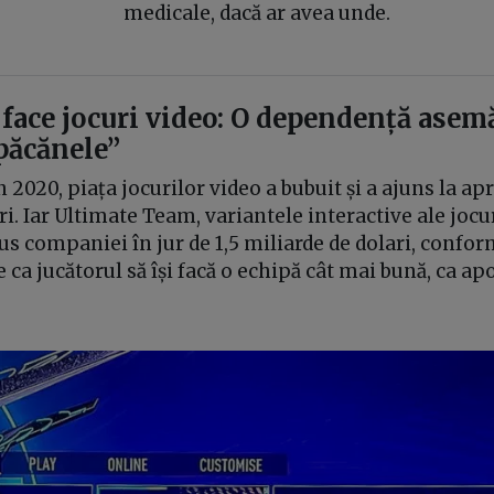
medicale, dacă ar avea unde.
a face jocuri video: O dependență asem
păcănele”
în 2020, piața jocurilor video a bubuit și a ajuns la a
ri. Iar Ultimate Team, variantele interactive ale joc
us companiei în jur de 1,5 miliarde de dolari, confor
e ca jucătorul să își facă o echipă cât mai bună, ca ap