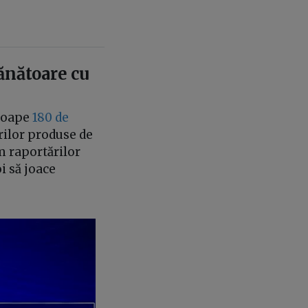
ănătoare cu
proape
180 de
urilor produse de
m raportărilor
oi să joace