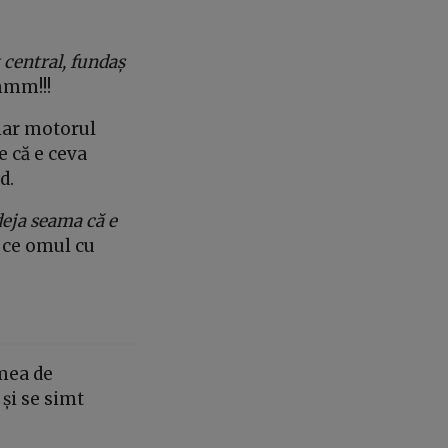
 central, fundaș
mm!!!
 iar motorul
e că e ceva
nd.
deja seama că e
p ce omul cu
umea de
 și se simt