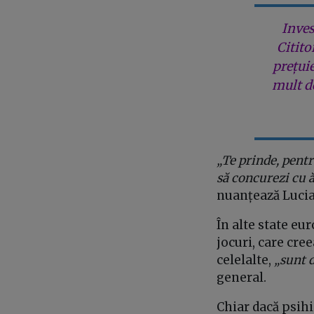
Inves
Citito
prețui
mult de
„Te prinde, pentru
să concurezi cu 
nuanțează Lucia
În alte state eur
jocuri, care cre
celelalte,
„sunt d
general.
Chiar dacă psihia