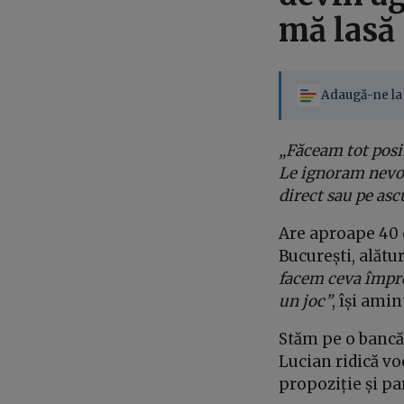
mă lasă 
Adaugă-ne la 
„Făceam tot posibi
Le ignoram nevoi
direct sau pe ascu
Are aproape 40 
București, alătur
facem ceva împre
un joc”
, își ami
Stăm pe o bancă 
Lucian ridică vo
propoziție și pa