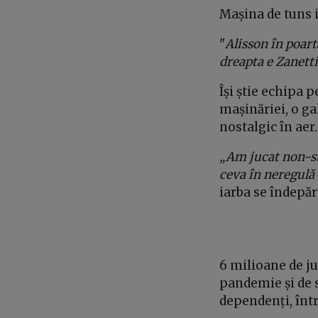
Mașina de tun
"
Alisson în poart
dreapta e Zanetti
Își știe echipa p
mașinăriei, o ga
nostalgic în aer
„Am jucat non-st
ceva în neregulă
iarba se îndepăr
6 milioane de juc
pandemie și de s
dependenți, într