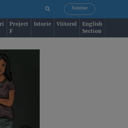
Susține
ri
Project
Istorie
Viitorul
English
F
Section