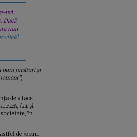
e-uri.
e. Dacă
uta mai
r click!
i buni jucători și
e moment”
,
ința de a face
, FIFA, dar și
 societate, în
astfel de jocuri