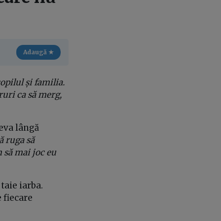
Adaugă ★
opilul și familia.
ruri ca să merg,
eva lângă
ă ruga să
 să mai joc eu
taie iarba.
 fiecare