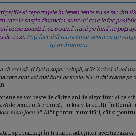
tigațiile și reportajele independente nu se fac din lik
rii care le susțin financiar sunt cei care le fac posibil
ești presa noastră, cu o sumă mică pe lună ne poți aj
cât crezi.
Poți face diferența chiar acum cu un singu
Îți mulțumim!
 că vrei să-ți faci o super echipă, știi? Vrei să ai cei ma
ăia care sunt cei mai buni de acolo. Nu-ți dai seama p
n.
opene se vorbește de câțiva ani de algoritmi și de ști
ează dependență cronică, inclusiv la adulți. În România
oar niște jocuri”
. Atât pentru autorități, cât și pentru
trii specializați în tratarea adicțiilor avertizează că 