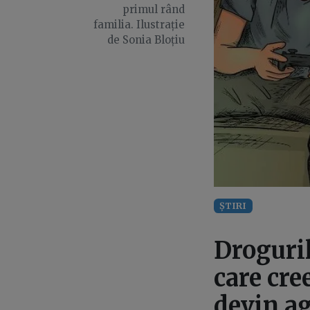
primul rând
familia. Ilustrație
de Sonia Bloțiu
ȘTIRI
Droguril
care cr
devin ag