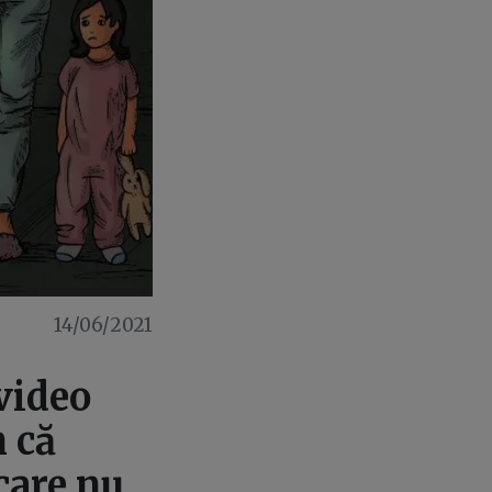
14/06/2021
 video
 că
care nu