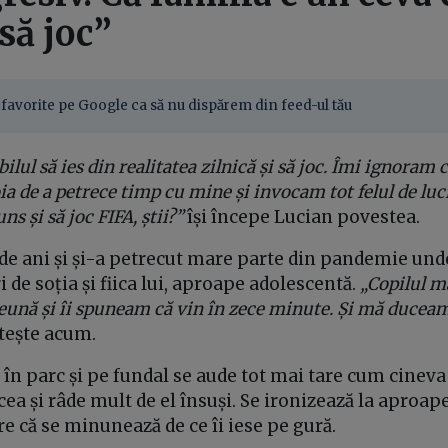
să joc”
favorite pe Google ca să nu dispărem din feed-ul tău
lul să ies din realitatea zilnică și să joc. Îmi ignoram c
a de a petrece timp cu mine și invocam tot felul de luc
ns și să joc FIFA, știi?”
își începe Lucian povestea.
de ani și și-a petrecut mare parte din pandemie und
i de soția și fiica lui, aproape adolescentă.
„Copilul m
ună și îi spuneam că vin în zece minute. Și mă duceam
ntește acum.
în parc și pe fundal se aude tot mai tare cum cineva 
cea și râde mult de el însuși. Se ironizează la aproape
re că se minunează de ce îi iese pe gură.