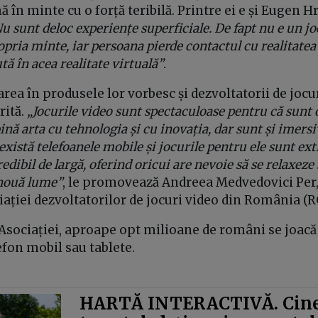
 în minte cu o forță teribilă. Printre ei e și Eugen Hr
u sunt deloc experiențe superficiale. De fapt nu e un joc
pria minte, iar persoana pierde contactul cu realitatea
tă în acea realitate virtuală”
.
ea în produsele lor vorbesc și dezvoltatorii de jocur
rită.
„Jocurile video sunt spectaculoase pentru că sunt
nă arta cu tehnologia și cu inovația, dar sunt și imersi
există telefoanele mobile și jocurile pentru ele sunt ex
redibil de largă, oferind oricui are nevoie să se relaxeze 
 nouă lume”
, le promovează Andreea Medvedovici Per,
iației dezvoltatorilor de jocuri video din România (
 Asociației, aproape opt milioane de români se joacă
lefon mobil sau tablete.
HARTĂ INTERACTIVĂ. Cine