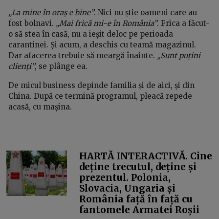
„La mine în oraș e bine”
. Nici nu știe oameni care au
fost bolnavi.
„Mai frică mi-e în România”
. Frica a făcut-
o să stea în casă, nu a ieșit deloc pe perioada
carantinei. Și acum, a deschis cu teamă magazinul.
Dar afacerea trebuie să meargă înainte.
„Sunt puțini
clienți”
, se plânge ea.
De micul business depinde familia și de aici, și din
China. După ce termină programul, pleacă repede
acasă, cu mașina.
HARTĂ INTERACTIVĂ. Cine
deține trecutul, deține și
prezentul. Polonia,
Slovacia, Ungaria și
România față în față cu
fantomele Armatei Roșii