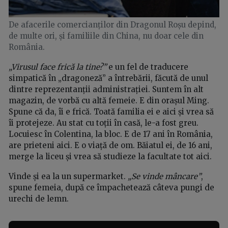
De afacerile comercianților din Dragonul Roșu depind,
de multe ori, și familiile din China, nu doar cele din
România.
„Virusul face frică la tine?”
e un fel de traducere
simpatică în „dragoneză” a întrebării, făcută de unul
dintre reprezentanții administrației. Suntem în alt
magazin, de vorbă cu altă femeie. E din orașul Ming.
Spune că da, îi e frică. Toată familia ei e aici și vrea să
îi protejeze. Au stat cu toții în casă, le-a fost greu.
Locuiesc în Colentina, la bloc. E de 17 ani în România,
are prieteni aici. E o viață de om. Băiatul ei, de 16 ani,
merge la liceu și vrea să studieze la facultate tot aici.
Vinde și ea la un supermarket.
„Se vinde mâncare”
,
spune femeia, după ce împachetează câteva pungi de
urechi de lemn.