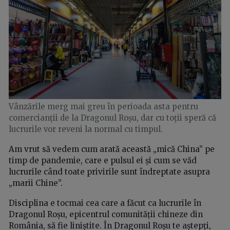
Vânzările merg mai greu în perioada asta pentru
comercianții de la Dragonul Roșu, dar cu toții speră că
lucrurile vor reveni la normal cu timpul.
Am vrut să vedem cum arată această „mică China” pe
timp de pandemie, care e pulsul ei și cum se văd
lucrurile când toate privirile sunt îndreptate asupra
„marii Chine”.
Disciplina e tocmai cea care a făcut ca lucrurile în
Dragonul Roșu, epicentrul comunității chineze din
România, să fie liniștite. În Dragonul Roșu te aștepți,