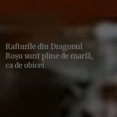
Rafturile din Dragonul
Roșu sunt pline de marfă,
ca de obicei.