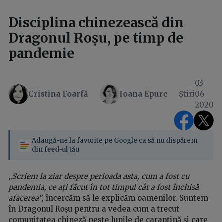
Disciplina chinezească din
Dragonul Roșu, pe timp de
pandemie
03
Cristina Foarfă
Ioana Epure
Știri
06
2020
Adaugă-ne la favorite pe Google ca să nu dispărem
din feed-ul tău
„Scriem la ziar despre perioada asta, cum a fost cu
pandemia, ce ați făcut în tot timpul cât a fost închisă
afacerea”
, încercăm să le explicăm oamenilor. Suntem
în Dragonul Roșu pentru a vedea cum a trecut
comunitatea chineză peste lunile de carantină și care