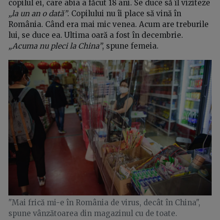
copilul ei, care abia a făcut 18 ani. Se duce să îl viziteze
„la un an o dată”
. Copilului nu îi place să vină în
România. Când era mai mic venea. Acum are treburile
lui, se duce ea. Ultima oară a fost în decembrie.
„Acuma nu pleci la China”
, spune femeia.
"Mai frică mi-e în România de virus, decât în China",
spune vânzătoarea din magazinul cu de toate.