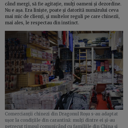
când mergi, să fie agitație, mulți oameni și dezordine.
Nu e așa. Era liniște, poate și datorită numărului ceva
mai mic de clienți, și multelor reguli pe care chinezii,
mai ales, le respectau din instinct.
Comercianții chinezi din Dragonul Roșu s-au adaptat
ușor la condițiile din carantină: mulți dintre ei și-au
petrecut timpul comunicând cu familiile din China și