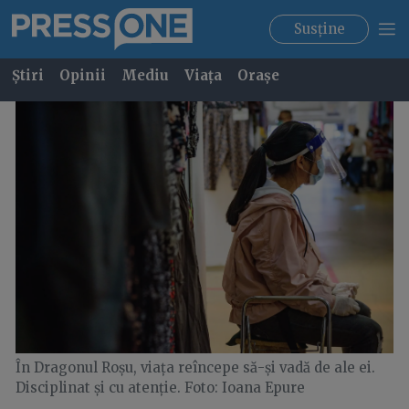
Susține
Știri
Opinii
Mediu
Viața
Orașe
În Dragonul Roșu, viața reîncepe să-și vadă de ale ei.
Disciplinat și cu atenție. Foto: Ioana Epure