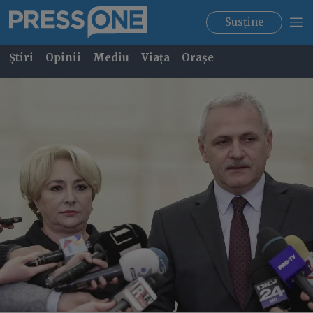
Susține
Știri
Opinii
Mediu
Viața
Orașe