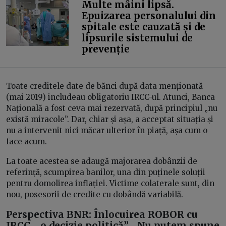
Multe mâini lipsă.
Epuizarea personalului din
spitale este cauzată și de
lipsurile sistemului de
prevenție
Toate creditele date de bănci după data menționată
(mai 2019) includeau obligatoriu IRCC-ul. Atunci, Banca
Națională a fost ceva mai rezervată, după principiul „nu
există miracole”. Dar, chiar și așa, a acceptat situația și
nu a intervenit nici măcar ulterior în piață, așa cum o
face acum.
La toate acestea se adaugă majorarea dobânzii de
referință, scumpirea banilor, una din puținele soluții
pentru domolirea inflației. Victime colaterale sunt, din
nou, posesorii de credite cu dobândă variabilă.
Perspectiva BNR: Înlocuirea ROBOR cu
IRCC, „o decizie politică”. „Nu putem spune