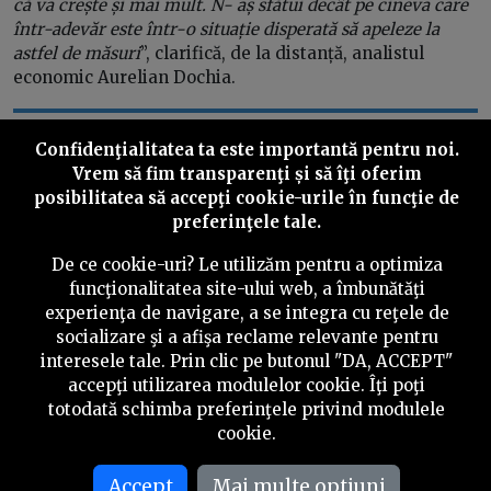
că va crește și mai mult. N- aș sfătui decât pe cineva care
într-adevăr este într-o situație disperată să apeleze la
astfel de măsuri
”, clarifică, de la distanță, analistul
economic Aurelian Dochia.
„Și asta poate fi o capcană sau o iluzie: discutăm
Confidenţialitatea ta este importantă pentru noi.
la primăvară de faptul că mulți oameni și-au
Vrem să fim transparenţi și să îţi oferim
posibilitatea să accepţi cookie-urile în funcţie de
amânat ratele și se trezesc că în aprilie-mai vine
preferinţele tale.
un val de rate duble sau triple”, mai spune
Aurelian Dochia.
De ce cookie-uri? Le utilizăm pentru a optimiza
funcţionalitatea site-ului web, a îmbunătăţi
experienţa de navigare, a se integra cu reţele de
socializare şi a afişa reclame relevante pentru
Cel mai mare sprijin pe care îl acordă PSD românilor,
interesele tale. Prin clic pe butonul "DA, ACCEPT"
inclusiv celor cu credite cu dobândă variabilă,
accepţi utilizarea modulelor cookie. Îţi poţi
concluzionează senatorul Radu Oprea, rămâne creșterea
totodată schimba preferinţele privind modulele
veniturilor.
cookie.
„
Că vorbim de salariul minim pe economie, că vorbim
Accept
Mai multe optiuni
despre punctul de pensie, sunt și măsuri punctuale de