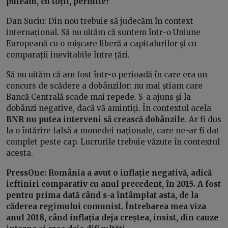
puteam, cu toții, permite?
Dan Suciu: Din nou trebuie să judecăm în context
internațional. Să nu uităm că suntem într-o Uniune
Europeană cu o mișcare liberă a capitalurilor și cu
comparații inevitabile între țări.
Să nu uităm că am fost într-o perioadă în care era un
concurs de scădere a dobânzilor: nu mai știam care
Bancă Centrală scade mai repede. S-a ajuns și la
dobânzi negative, dacă vă amintiți. În contextul acela
BNR nu putea interveni să crească dobânzile
. Ar fi dus
la o întărire falsă a monedei naționale, care ne-ar fi dat
complet peste cap. Lucrurile trebuie văzute în contextul
acesta.
PressOne: România a avut o inflație negativă, adică
ieftiniri comparativ cu anul precedent, în 2015. A fost
pentru prima dată când s-a întâmplat asta, de la
căderea regimului comunist. Întrebarea mea viza
anul 2018, când inflația deja creștea, insist, din cauze