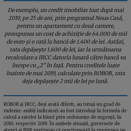
De exemplu, un credit imobiliar luat după mai
2019, pe 25 de ani, prin programul Noua Casă,
pentru un apartament cu două camere,
presupunea un cost de achiziție de 64.000 de mii
de euro și o rată la bancă de 1.400 de lei. Astăzi,
rata depășește 1.600 de lei, iar la următoarea
recalculare a IRCC datoria lunară către bancă va
începe cu „2” în față. Pentru creditele luate
înainte de mai 2019, calculate prin ROBOR, rata
deja depășește 2 mii de lei pe lună.
ROBOR și IRCC, deși arată diferit, au totuși un grad de
rudenie: ambii indicatori au fost introduși în formula de
calcul a ratelor la bănci prin ordonanțe de urgență, în
2010, respectiv 2019. În ambele situații, guvernele de
atunci și BNR susțineau că reacționează la presiunea pe