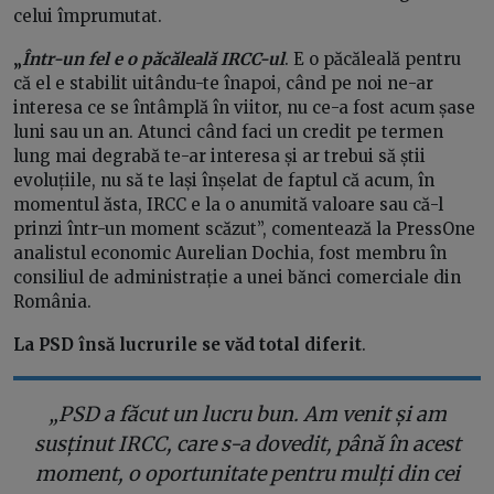
celui împrumutat.
„
Într-un fel e o păcăleală IRCC-ul
. E o păcăleală pentru
că el e stabilit uitându-te înapoi, când pe noi ne-ar
interesa ce se întâmplă în viitor, nu ce-a fost acum șase
luni sau un an. Atunci când faci un credit pe termen
lung mai degrabă te-ar interesa și ar trebui să știi
evoluțiile, nu să te lași înșelat de faptul că acum, în
momentul ăsta, IRCC e la o anumită valoare sau că-l
prinzi într-un moment scăzut”, comentează la PressOne
analistul economic Aurelian Dochia, fost membru în
consiliul de administrație a unei bănci comerciale din
România.
La PSD însă lucrurile se văd total diferit
.
„PSD a făcut un lucru bun. Am venit și am
susținut IRCC, care s-a dovedit, până în acest
moment, o oportunitate pentru mulți din cei