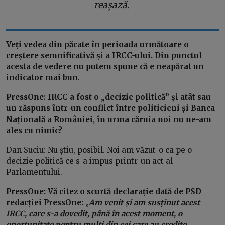
reașază.
Veți vedea din păcate în perioada următoare o
creștere semnificativă și a IRCC-ului. Din punctul
acesta de vedere nu putem spune că e neapărat un
indicator mai bun
.
PressOne: IRCC a fost o „decizie politică” și atât sau
un răspuns într-un conflict între politicieni și Banca
Națională a României, în urma căruia noi nu ne-am
ales cu nimic?
Dan Suciu: Nu știu, posibil. Noi am văzut-o ca pe o
decizie politică ce s-a impus printr-un act al
Parlamentului.
PressOne: Vă citez o scurtă declarație dată de PSD
redacției PressOne:
„
Am venit și am susținut acest
IRCC, care s-a dovedit, până în acest moment, o
oportunitate pentru mulți din cei care au credite