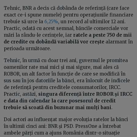
Tehnic, BNR a decis că dobânda de referință (care face
exact ce-i spune numele) pentru operațiunile financiare
trebuie să urce la
6,25%
, un record al ultimilor 12 ani.
Practic, odată cu acest semnal, băncile comerciale vor
mări la rându-le cerințele, iar
ratele a peste 750 de mii
de credite cu dobândă variabilă vor crește
alarmant în
perioada următoare.
Tehnic, în urmă cu doar trei ani, guvernul le promitea
oamenilor rate mai mici și mai sigure, mai ales că
ROBOR, un alt factor în funcție de care se modifică în
sus sau în jos datoriile la bănci, era înlocuit de indicele
de referință pentru creditele consumatorilor, IRCC.
Practic, astăzi,
singura diferență între ROBOR și IRCC
e data din calendar la care posesorul de credit
trebuie să scoată din buzunar mai mulți bani
.
Doi actori au influențat major evoluția ratelor la bănci
în ultimii cinci ani: BNR și PSD. PressOne a întrebat
ambele părți cum a ajuns România dintr-o situație