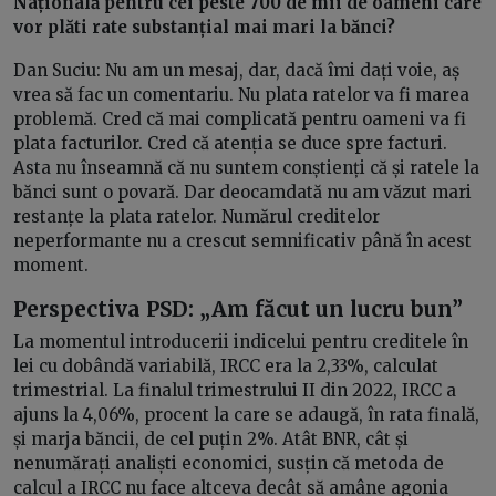
Națională pentru cei peste 700 de mii de oameni care
vor plăti rate substanțial mai mari la bănci?
Dan Suciu: Nu am un mesaj, dar, dacă îmi dați voie, aș
vrea să fac un comentariu. Nu plata ratelor va fi marea
problemă. Cred că mai complicată pentru oameni va fi
plata facturilor. Cred că atenția se duce spre facturi.
Asta nu înseamnă că nu suntem conștienți că și ratele la
bănci sunt o povară. Dar deocamdată nu am văzut mari
restanțe la plata ratelor. Numărul creditelor
neperformante nu a crescut semnificativ până în acest
moment.
Perspectiva PSD: „Am făcut un lucru bun”
La momentul introducerii indicelui pentru creditele în
lei cu dobândă variabilă, IRCC era la 2,33%, calculat
trimestrial. La finalul trimestrului II din 2022, IRCC a
ajuns la 4,06%, procent la care se adaugă, în rata finală,
și marja băncii, de cel puțin 2%. Atât BNR, cât și
nenumărați analiști economici, susțin că metoda de
calcul a IRCC nu face altceva decât să amâne agonia