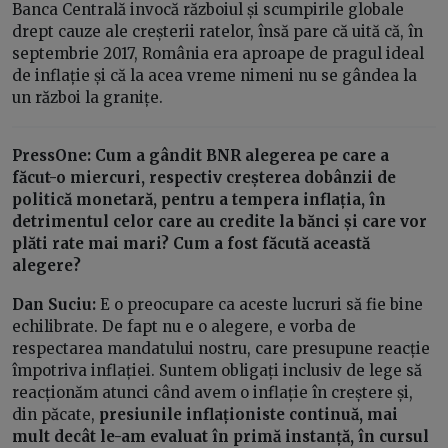
Banca Centrală invocă războiul și scumpirile globale
drept cauze ale creșterii ratelor, însă pare că uită că, în
septembrie 2017, România era aproape de pragul ideal
de inflație și că la acea vreme nimeni nu se gândea la
un război la granițe.
PressOne: Cum a gândit BNR alegerea pe care a
făcut-o miercuri, respectiv creșterea dobânzii de
politică monetară, pentru a tempera inflația, în
detrimentul celor care au credite la bănci și care vor
plăti rate mai mari? Cum a fost făcută această
alegere?
Dan Suciu:
E o preocupare ca aceste lucruri să fie bine
echilibrate. De fapt nu e o alegere, e vorba de
respectarea mandatului nostru, care presupune reacție
împotriva inflației. Suntem obligați inclusiv de lege să
reacționăm atunci când avem o inflație în creștere și,
din păcate,
presiunile inflaționiste continuă, mai
mult decât le-am evaluat în primă instanță, în cursul