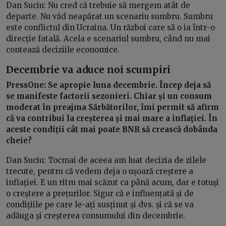
Dan Suciu: Nu cred că trebuie să mergem atât de
departe. Nu văd neapărat un scenariu sumbru. Sumbru
este conflictul din Ucraina. Un război care să o ia într-o
direcție fatală. Acela e scenariul sumbru, când nu mai
contează deciziile economice.
Decembrie va aduce noi scumpiri
PressOne: Se apropie luna decembrie. Încep deja să
se manifeste factorii sezonieri. Chiar și un consum
moderat în preajma Sărbătorilor, îmi permit să afirm
că va contribui la creșterea și mai mare a inflației. În
aceste condiții cât mai poate BNR să crească dobânda
cheie?
Dan Suciu: Tocmai de aceea am luat decizia de zilele
trecute, pentru că vedem deja o ușoară creștere a
inflației. E un ritm mai scăzut ca până acum, dar e totuși
o creștere a prețurilor. Sigur că e influențată și de
condițiile pe care le-ați susținut și dvs. și că se va
adăuga și creșterea consumului din decembrie.