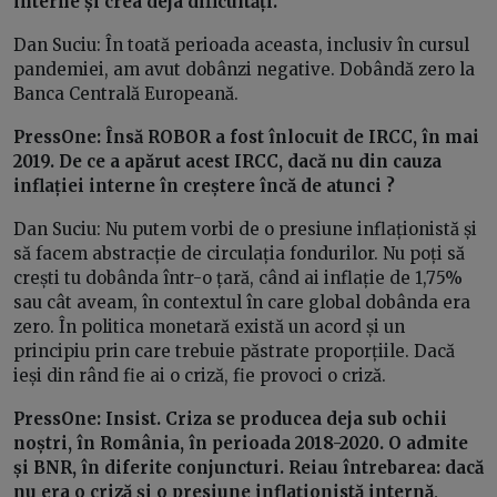
interne și crea deja dificultăți.
Dan Suciu: În toată perioada aceasta, inclusiv în cursul
pandemiei, am avut dobânzi negative. Dobândă zero la
Banca Centrală Europeană.
PressOne: Însă ROBOR a fost înlocuit de IRCC, în mai
2019. De ce a apărut acest IRCC, dacă nu din cauza
inflației interne în creștere încă de atunci ?
Dan Suciu: Nu putem vorbi de o presiune inflaționistă și
să facem abstracție de circulația fondurilor. Nu poți să
crești tu dobânda într-o țară, când ai inflație de 1,75%
sau cât aveam, în contextul în care global dobânda era
zero. În politica monetară există un acord și un
principiu prin care trebuie păstrate proporțiile. Dacă
ieși din rând fie ai o criză, fie provoci o criză.
PressOne: Insist. Criza se producea deja sub ochii
noștri, în România, în perioada 2018-2020. O admite
și BNR, în diferite conjuncturi. Reiau întrebarea: dacă
nu era o criză și o presiune inflaționistă internă,