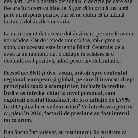
evaluări. Este o decizie personală, o decizie pe care o ia
fiecare în raport cu băncile. Sigur că în primă instanță
pare un răspuns pozitiv, dar să nu uităm că în ultimă
instanță dobânzile vor varia.
La un moment dat aceste dobânzi mari pe care le avem
vor scădea. Cât de repede vor scădea, mi-e greu să
spun, dar aceasta este intenția Băncii Centrale: de a
avea la un moment dat o inflație în scădere și o
dobândă real pozitivă, adică peste nivelul inflației.
PressOne: BNR și dvs., acum, arătați spre contextul
regional, european și global, pe care îl invocați drept
principală cauză a scumpirilor, inclusiv la credite.
Însă v-aș întreba, chiar la nivel personal, cum
explicați reculul României, de la o inflație de 1.79%
în 2017 până la ce vedem astăzi? Vă întreb asta pentru
că, până în 2020, factorii de presiune au fost interni,
nu ca acum.
Dan Suciu: Într-adevăr, au fost interni. Să nu uităm că