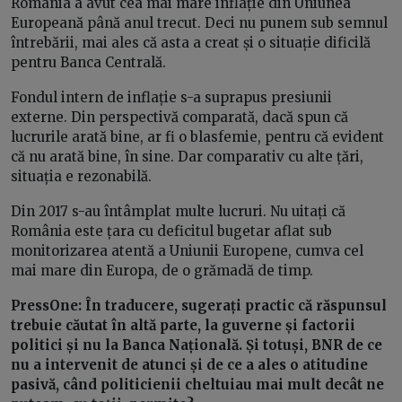
România a avut cea mai mare inflație din Uniunea
Europeană până anul trecut. Deci nu punem sub semnul
întrebării, mai ales că asta a creat și o situație dificilă
pentru Banca Centrală.
Fondul intern de inflație s-a suprapus presiunii
externe. Din perspectivă comparată, dacă spun că
lucrurile arată bine, ar fi o blasfemie, pentru că evident
că nu arată bine, în sine. Dar comparativ cu alte țări,
situația e rezonabilă.
Din 2017 s-au întâmplat multe lucruri. Nu uitați că
România este țara cu deficitul bugetar aflat sub
monitorizarea atentă a Uniunii Europene, cumva cel
mai mare din Europa, de o grămadă de timp.
PressOne: În traducere, sugerați practic că răspunsul
trebuie căutat în altă parte, la guverne și factorii
politici și nu la Banca Națională. Și totuși, BNR de ce
nu a intervenit de atunci și de ce a ales o atitudine
pasivă, când politicienii cheltuiau mai mult decât ne