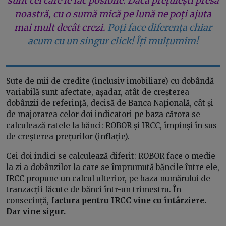
sunt cei care le fac posibile. Dacă prețuiești presa
noastră, cu o sumă mică pe lună ne poți ajuta
mai mult decât crezi.
Poți face diferența chiar
acum cu un singur click! Îți mulțumim!
Sute de mii de credite (inclusiv imobiliare) cu dobândă
variabilă sunt afectate, așadar, atât de creșterea
dobânzii de referință, decisă de Banca Națională, cât și
de majorarea celor doi indicatori pe baza cărora se
calculează ratele la bănci: ROBOR și IRCC, împinși în sus
de creșterea prețurilor (inflație).
Cei doi indici se calculează diferit: ROBOR face o medie
la zi a dobânzilor la care se împrumută băncile între ele,
IRCC propune un calcul ulterior, pe baza numărului de
tranzacții făcute de bănci într-un trimestru. În
consecință,
factura pentru IRCC vine cu întârziere.
Dar vine sigur.