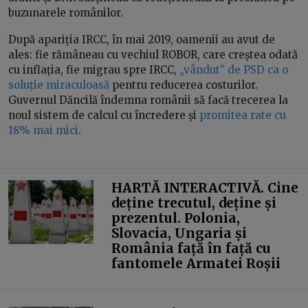
buzunarele românilor.
După apariția IRCC, în mai 2019, oamenii au avut de
ales: fie rămâneau cu vechiul ROBOR, care creștea odată
cu inflația, fie migrau spre IRCC,
„vândut” de PSD ca o
soluție miraculoasă
pentru reducerea costurilor.
Guvernul Dăncilă îndemna românii să facă trecerea la
noul sistem de calcul cu încredere și
promitea rate cu
18% mai mici
.
HARTĂ INTERACTIVĂ. Cine
deține trecutul, deține și
prezentul. Polonia,
Slovacia, Ungaria și
România față în față cu
fantomele Armatei Roșii