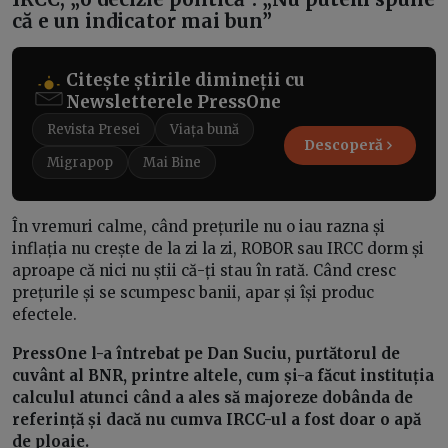
că e un indicator mai bun”
Citește știrile dimineții cu
Newsletterele PressOne
Revista Presei
Viața bună
Descoperă
Migrapop
Mai Bine
În vremuri calme, când prețurile nu o iau razna și
inflația nu crește de la zi la zi, ROBOR sau IRCC dorm și
aproape că nici nu știi că-ți stau în rată. Când cresc
prețurile și se scumpesc banii, apar și își produc
efectele.
PressOne l-a întrebat pe Dan Suciu, purtătorul de
cuvânt al BNR, printre altele, cum și-a făcut instituția
calculul atunci când a ales să majoreze dobânda de
referință și dacă nu cumva IRCC-ul a fost doar o apă
de ploaie.