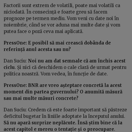
Factorii sunt extrem de volatili, poate mai volatili ca
niciodată. În consecință e foarte greu să facem
prognoze pe termen mediu. Vom veni cu date noi în
noiembrie, când se vor aduna mai multe date și vom
putea face o poză ceva mai aplicată.
PressOne: E posibil să mai crească dobânda de
referință anul acesta sau nu?
Dan Suciu:
Noi nu am dat semnale că am închis acest
ciclu
. Și nici că deschidem o cale clară de urmat pentru
politica noastră. Vom vedea, în funcție de date.
PressOne: BNR are vreo așteptare concretă la acest
moment din partea guvernului? O anumită măsură
sau mai multe măsuri concrete?
Dan Suciu: Credem că este foarte important să păstreze
deficitul bugetar în liniile adoptate la începutul anului.
Să nu apară surprize neplăcute. Însă știm bine că la
acest capitol e mereu o tentație și o preocupare
.