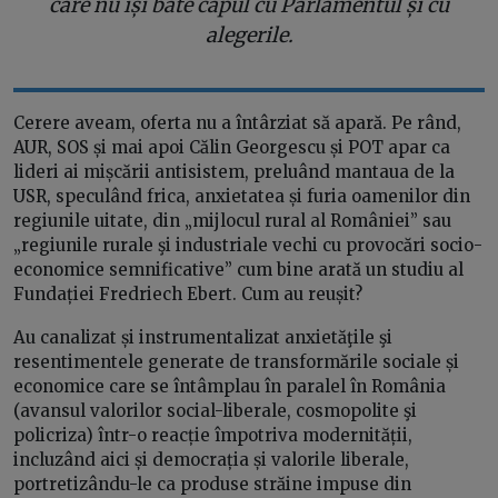
care nu își bate capul cu Parlamentul și cu
alegerile.
Cerere aveam, oferta nu a întârziat să apară. Pe rând,
AUR, SOS și mai apoi Călin Georgescu și POT apar ca
lideri ai mișcării antisistem, preluând mantaua de la
USR, speculând frica, anxietatea și furia oamenilor din
regiunile uitate, din „mijlocul rural al României” sau
„regiunile rurale şi industriale vechi cu provocări socio-
economice semnificative” cum bine arată un studiu al
Fundației Fredriech Ebert. Cum au reușit?
Au canalizat și instrumentalizat anxietăţile şi
resentimentele generate de transformările sociale și
economice care se întâmplau în paralel în România
(avansul valorilor social-liberale, cosmopolite şi
policriza) într-o reacție împotriva modernității,
incluzând aici și democrația și valorile liberale,
portretizându-le ca produse străine impuse din