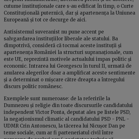
cutume instituționale care s-au edificat în timp, o Curte
Constituțională puternică, dar și apartenența la Uniunea
Europeană și tot ce decurge de aici.
Antisistemul suveranist nu pune accent pe
salvgardarea instituțiilor liberale ale statului. Ba
dimpotrivă, consideră că tocmai aceste instituții și
apartenența României la structuri supranaționale, cum
este UE, reprezintă motivele actualului impas politic și
economic. Intrarea lui Georgescu în turul II, urmată de
anularea alegerilor doar a amplificat aceste sentimente
și a determinat o mișcare către dreapta a întregului
discurs politic românesc.
Exemplele sunt numeroase: de la referirile la
Dumnezeu și religie din toate discursurile candidatului
independent Victor Ponta, deputat ales pe listele PSD,
la negaționismul climatic al candidatului PSD - PNL -
UDMR Crin Antonescu, la tăcerea lui Nicușor Dan pe
teme sociale, cum ar fi parteneriatul civil între