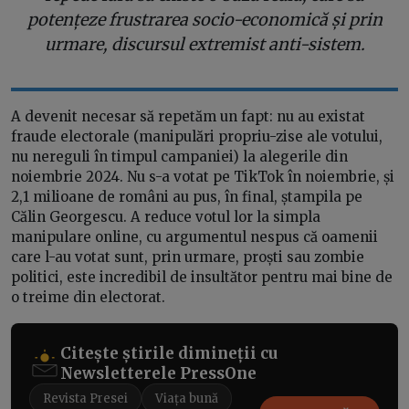
potențeze frustrarea socio-economică și prin
urmare, discursul extremist anti-sistem.
A devenit necesar să repetăm un fapt: nu au existat
fraude electorale (manipulări propriu-zise ale votului,
nu nereguli în timpul campaniei) la alegerile din
noiembrie 2024. Nu s-a votat pe TikTok în noiembrie, și
2,1 milioane de români au pus, în final, ștampila pe
Călin Georgescu. A reduce votul lor la simpla
manipulare online, cu argumentul nespus că oamenii
care l-au votat sunt, prin urmare, proști sau zombie
politici, este incredibil de insultător pentru mai bine de
o treime din electorat.
Citește știrile dimineții cu
Newsletterele PressOne
Revista Presei
Viața bună