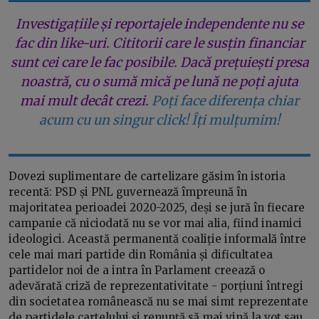
Investigațiile și reportajele independente nu se
fac din like-uri. Cititorii care le susțin financiar
sunt cei care le fac posibile. Dacă prețuiești presa
noastră, cu o sumă mică pe lună ne poți ajuta
mai mult decât crezi.
Poți face diferența chiar
acum cu un singur click! Îți mulțumim!
Dovezi suplimentare de cartelizare găsim în istoria
recentă: PSD și PNL guvernează împreună în
majoritatea perioadei 2020-2025, deși se jură în fiecare
campanie că niciodată nu se vor mai alia, fiind inamici
ideologici. Această permanentă coaliție informală între
cele mai mari partide din România și dificultatea
partidelor noi de a intra în Parlament creează o
adevărată criză de reprezentativitate - porțiuni întregi
din societatea românească nu se mai simt reprezentate
de partidele cartelului și renunță să mai vină la vot sau