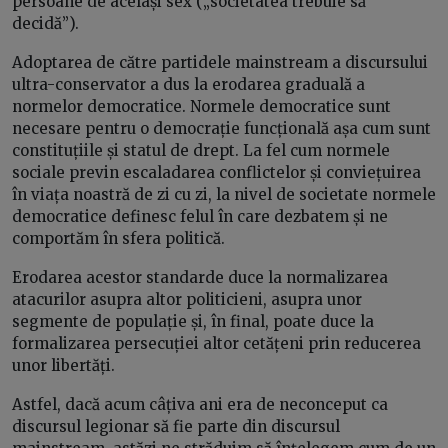
persoane de același sex („societatea trebuie să
decidă”).
Adoptarea de către partidele mainstream a discursului
ultra-conservator a dus la erodarea graduală a
normelor democratice. Normele democratice sunt
necesare pentru o democrație funcțională așa cum sunt
constituțiile și statul de drept. La fel cum normele
sociale previn escaladarea conflictelor și conviețuirea
în viața noastră de zi cu zi, la nivel de societate normele
democratice definesc felul în care dezbatem și ne
comportăm în sfera politică.
Erodarea acestor standarde duce la normalizarea
atacurilor asupra altor politicieni, asupra unor
segmente de populație și, în final, poate duce la
formalizarea persecuției altor cetățeni prin reducerea
unor libertăți.
Astfel, dacă acum câțiva ani era de neconceput ca
discursul legionar să fie parte din discursul