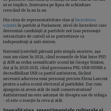
să se implice, frustrarea pe lipsa de schimbare
crescând de la an la an.
Din criza de reprezentativitate vine și
încrederea
scăzută
în partide și Parlament, nivel de încredere care
determină candidații și partidele noi (sau personaje
ostrascizate de cartel) să se portretizeze ca
independenți și anti-sistem.
Sistemul (cartelul) pătează prin simpla asociere, așa
cum am văzut în 2024, când zvonurile de blat între PSD
și AUR au redus semnificativ scorul lui George Simion,
dar și în 2020-2021, când guvernarea PNL-USR-UDMR a
decredibilizat USR ca partid antisistem, făcând
necesară aducerea unui personaj precum Elena Lasconi
pentru a salva scorul electoral al partidului. Dar cum
ajungem să avem atât de mult conservatorism?
Antisistemul nu este automat de dreapta sau de stânga
- el este o reacție la ceva și atât.
Inegalitatea, resentimentele culturale și