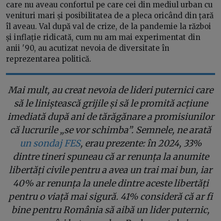
care nu aveau confortul pe care cei din mediul urban cu
venituri mari și posibilitatea de a pleca oricând din țară
îl aveau. Val după val de crize, de la pandemie la război
și inflație ridicată, cum nu am mai experimentat din
anii '90, au acutizat nevoia de diversitate în
reprezentarea politică.
Mai mult, au creat nevoia de lideri puternici care
să le liniștească grijile și să le promită acțiune
imediată după ani de tărăgănare a promisiunilor
că lucrurile „se vor schimba”. Semnele, ne arată
un sondaj FES
, erau prezente: în 2024, 33%
dintre tineri spuneau că ar renunța la anumite
libertăți civile pentru a avea un trai mai bun, iar
40% ar renunța la unele dintre aceste libertăți
pentru o viață mai sigură. 41% consideră că ar fi
bine pentru România să aibă un lider puternic,