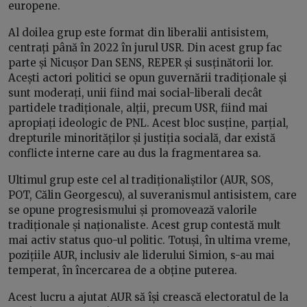
europene.
Al doilea grup este format din liberalii antisistem,
centrați până în 2022 în jurul USR. Din acest grup fac
parte și Nicușor Dan SENS, REPER și susținătorii lor.
Acești actori politici se opun guvernării tradiționale și
sunt moderați, unii fiind mai social-liberali decât
partidele tradiționale, alții, precum USR, fiind mai
apropiați ideologic de PNL. Acest bloc susține, parțial,
drepturile minorităților și justiția socială, dar există
conflicte interne care au dus la fragmentarea sa.
Ultimul grup este cel al tradiționaliștilor (AUR, SOS,
POT, Călin Georgescu), al suveranismul antisistem, care
se opune progresismului și promovează valorile
tradiționale și naționaliste. Acest grup contestă mult
mai activ status quo-ul politic. Totuși, în ultima vreme,
pozițiile AUR, inclusiv ale liderului Simion, s-au mai
temperat, în încercarea de a obține puterea.
Acest lucru a ajutat AUR să își crească electoratul de la