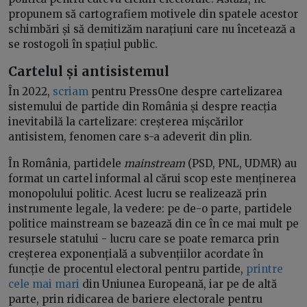
propunem să cartografiem motivele din spatele acestor
schimbări și să demitizăm narațiuni care nu încetează a
se rostogoli în spațiul public.
Cartelul și antisistemul
În 2022,
scriam
pentru PressOne despre cartelizarea
sistemului de partide din România și despre reacția
inevitabilă la cartelizare: creșterea mișcărilor
antisistem, fenomen care s-a adeverit din plin.
În România, partidele
mainstream
(PSD, PNL, UDMR) au
format un cartel informal al cărui scop este menținerea
monopolului politic. Acest lucru se realizează prin
instrumente legale, la vedere: pe de-o parte, partidele
politice mainstream se bazează din ce în ce mai mult pe
resursele statului - lucru care se poate remarca prin
creșterea exponențială a subvențiilor acordate în
funcție de procentul electoral pentru partide,
printre
cele mai mari
din Uniunea Europeană, iar pe de altă
parte, prin ridicarea de bariere electorale pentru