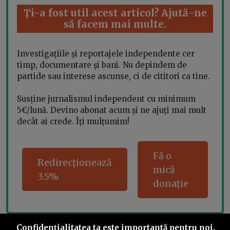
Ți-a fost util acest articol? Ajută-ne
să facem mai multe.
Investigațiile și reportajele independente cer
timp, documentare și bani. Nu depindem de
partide sau interese ascunse, ci de cititori ca tine.
Susține jurnalismul independent cu minimum
5€/lună. Devino abonat acum și ne ajuți mai mult
decât ai crede. Îți mulțumim!
Fă o
Redirecționează
mică
3.5%
donație
Confidenţialitatea ta este importantă pentru noi.