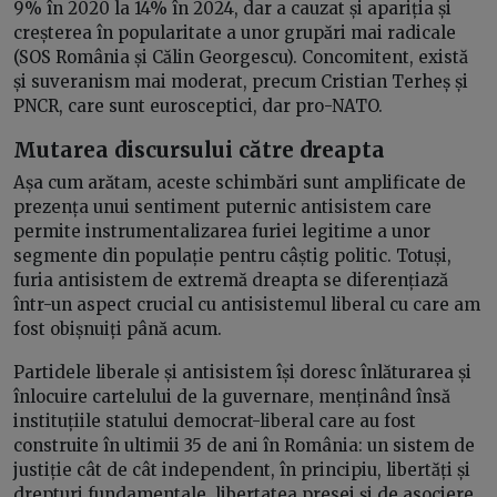
9% în 2020 la 14% în 2024, dar a cauzat și apariția și
creșterea în popularitate a unor grupări mai radicale
(SOS România și Călin Georgescu). Concomitent, există
și suveranism mai moderat, precum Cristian Terheș și
PNCR, care sunt eurosceptici, dar pro-NATO.
Mutarea discursului către dreapta
Așa cum arătam, aceste schimbări sunt amplificate de
prezența unui sentiment puternic antisistem care
permite instrumentalizarea furiei legitime a unor
segmente din populație pentru câștig politic. Totuși,
furia antisistem de extremă dreapta se diferențiază
într-un aspect crucial cu antisistemul liberal cu care am
fost obișnuiți până acum.
Partidele liberale și antisistem își doresc înlăturarea și
înlocuire cartelului de la guvernare, menținând însă
instituțiile statului democrat-liberal care au fost
construite în ultimii 35 de ani în România: un sistem de
justiție cât de cât independent, în principiu, libertăți și
drepturi fundamentale, libertatea presei și de asociere,