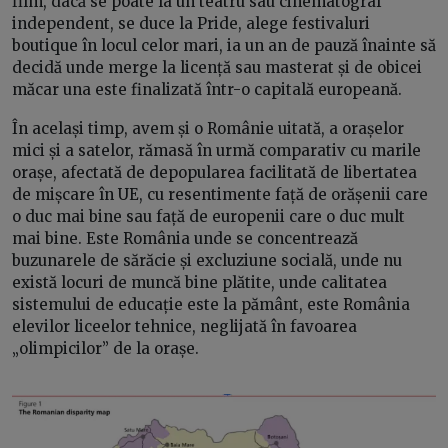
film, dacă se poate la un teatru sau cinematograf
independent, se duce la Pride, alege festivaluri
boutique în locul celor mari, ia un an de pauză înainte să
decidă unde merge la licență sau masterat și de obicei
măcar una este finalizată într-o capitală europeană.
În același timp, avem și o Românie uitată, a orașelor
mici și a satelor, rămasă în urmă comparativ cu marile
orașe, afectată de depopularea facilitată de libertatea
de mișcare în UE, cu resentimente față de orășenii care
o duc mai bine sau față de europenii care o duc mult
mai bine. Este România unde se concentrează
buzunarele de sărăcie și excluziune socială, unde nu
există locuri de muncă bine plătite, unde calitatea
sistemului de educație este la pământ, este România
elevilor liceelor tehnice, neglijată în favoarea
„olimpicilor” de la orașe.