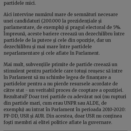
partidele mici.
Aici intervine numărul mare de semnături necesare
unei candidaturi (200.000 la prezidențiale și
parlamentare, de exemplu) și pragul electoral de 5%.
Împreună, aceste bariere creează un dezechilibru între
partidele de la putere și cele din opoziție, dar un
dezechilibru și mai mare între partidele
neparlamentare și cele aflate în Parlament.
Mai mult, subvențiile primite de partide creează un
stimulent pentru partidele care totuși reușesc să intre
în Parlament să nu schimbe legea de finanțare a
partidelor pentru a nu pierde resursele acordate de
către stat - un veritabil proces de cooptare a opoziției.
Rezultatul? Doar trei partide cu adevărat noi (nu rupturi
din partide mari, cum erau UNPR sau ALDE, de
exemplu) au intrat în Parlament în perioada 2010-2020:
PP-DD, USR și AUR. Din acestea, doar USR nu conținea
foști membri ai elitei politice aflate la guvernare.