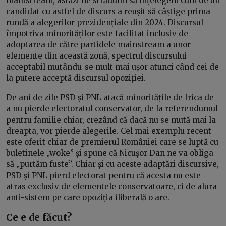
mainstream, astăzi ne străduim să înțelegem cum de un
candidat cu astfel de discurs a reușit să câștige prima
rundă a alegerilor prezidențiale din 2024. Discursul
împotriva minorităților este facilitat inclusiv de
adoptarea de către partidele mainstream a unor
elemente din această zonă, spectrul discursului
acceptabil mutându-se mult mai ușor atunci când cei de
la putere acceptă discursul opoziției.
De ani de zile PSD și PNL atacă minoritățile de frica de
a nu pierde electoratul conservator, de la referendumul
pentru familie chiar, crezând că dacă nu se mută mai la
dreapta, vor pierde alegerile. Cel mai exemplu recent
este oferit chiar de premierul României care se luptă cu
buletinele „woke” și spune că Nicușor Dan ne va obliga
să „purtăm fuste”. Chiar și cu aceste adaptări discursive,
PSD și PNL pierd electorat pentru că acesta nu este
atras exclusiv de elementele conservatoare, ci de alura
anti-sistem pe care opoziția iliberală o are.
Ce e de făcut?