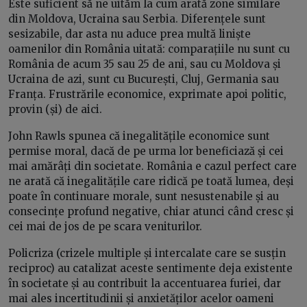
Este suficient să ne uităm la cum arată zone similare
din Moldova, Ucraina sau Serbia. Diferențele sunt
sesizabile, dar asta nu aduce prea multă liniște
oamenilor din România uitată: comparațiile nu sunt cu
România de acum 35 sau 25 de ani, sau cu Moldova și
Ucraina de azi, sunt cu București, Cluj, Germania sau
Franța. Frustrările economice, exprimate apoi politic,
provin (și) de aici.
John Rawls spunea că inegalitățile economice sunt
permise moral, dacă de pe urma lor beneficiază și cei
mai amărâți din societate. România e cazul perfect care
ne arată că inegalitățile care ridică pe toată lumea, deși
poate în continuare morale, sunt nesustenabile și au
consecințe profund negative, chiar atunci când cresc și
cei mai de jos de pe scara veniturilor.
Policriza (crizele multiple și intercalate care se susțin
reciproc) au catalizat aceste sentimente deja existente
în societate și au contribuit la accentuarea furiei, dar
mai ales incertitudinii și anxietăților acelor oameni