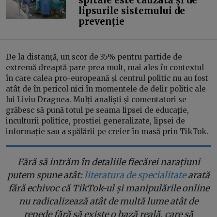
spitale este cauzată și de
lipsurile sistemului de
prevenție
De la distanță, un scor de 35% pentru partide de
extremă dreaptă pare prea mult, mai ales în contextul
în care calea pro-europeană și centrul politic nu au fost
atât de în pericol nici în momentele de delir politic ale
lui Liviu Dragnea. Mulți analiști și comentatori se
grăbesc să pună totul pe seama lipsei de educație,
inculturii politice, prostiei generalizate, lipsei de
informație sau a spălării pe creier în masă prin TikTok.
Fără să intrăm în detaliile fiecărei narațiuni
putem spune atât:
literatura de specialitate
arată
fără echivoc că TikTok-ul și manipulările online
nu radicalizează atât de multă lume atât de
repede fără să existe o bază reală, care să