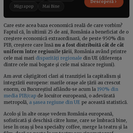
Descoperă
Migrapop
Mai Bine
Care este acea baza economică reală de care vorbim?
Faptul că, în ultimii 25 de ani, România a beneficiat de o
creștere economică extraordinară, de peste 950% din
PIB, creștere care însă
nu a fost distribuită cât de cât
uniform între regiunile țării
, România având printre
cele mai mari
disparități regionale
din UE (diferența
dintre cele mai bogate și cele mai sărace regiuni).
Am avut câștigători clari ai tranziției la capitalism și
integrării europene: marile orașe ale țării au crescut
enorm, cu Bucureștiul aflându-se acum la
190% din
media PIB/cap
de locuitor europeană, o adevărată
metropolă,
a șasea regiune din UE
pe această statistică.
Acolo și în alte orașe vedem România europeană,
sofisticată și deschisă către lume, care se îmbracă bine,
iese în oraș și bea specialty coffee, merge la teatru și la