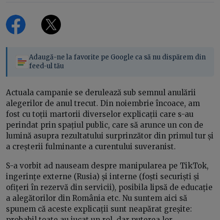
Adaugă-ne la favorite pe Google ca să nu dispărem din
feed-ul tău
Actuala campanie se derulează sub semnul anulării
alegerilor de anul trecut. Din noiembrie încoace, am
fost cu toții martorii diverselor explicații care s-au
perindat prin spațiul public, care să arunce un con de
lumină asupra rezultatului surprinzător din primul tur și
a creșterii fulminante a curentului suveranist.
S-a vorbit ad nauseam despre manipularea pe TikTok,
ingerințe externe (Rusia) și interne (foști securiști și
ofițeri în rezervă din servicii), posibila lipsă de educație
a alegătorilor din România etc. Nu suntem aici să
spunem că aceste explicații sunt neapărat greșite:
probabil toate au jucat un rol, dar puterea lor