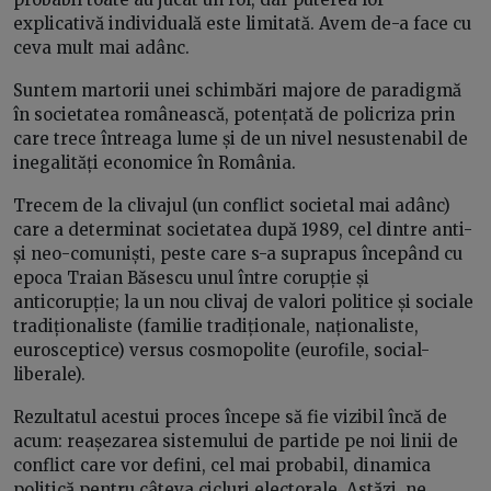
explicativă individuală este limitată. Avem de-a face cu
ceva mult mai adânc.
Suntem martorii unei schimbări majore de paradigmă
în societatea românească, potențată de policriza prin
care trece întreaga lume și de un nivel nesustenabil de
inegalități economice în România.
Trecem de la clivajul (un conflict societal mai adânc)
care a determinat societatea după 1989, cel dintre anti-
și neo-comuniști, peste care s-a suprapus începând cu
epoca Traian Băsescu unul între corupție și
anticorupție; la un nou clivaj de valori politice și sociale
tradiționaliste (familie tradiționale, naționaliste,
eurosceptice) versus cosmopolite (eurofile, social-
liberale).
Rezultatul acestui proces începe să fie vizibil încă de
acum: reașezarea sistemului de partide pe noi linii de
conflict care vor defini, cel mai probabil, dinamica
politică pentru câteva cicluri electorale. Astăzi, ne