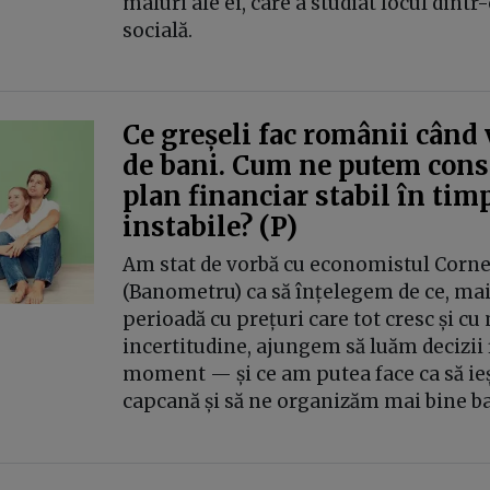
maluri ale ei, care a studiat locul dintr
socială.
Ce greșeli fac românii când
de bani. Cum ne putem cons
plan financiar stabil în tim
instabile? (P)
Am stat de vorbă cu economistul Corne
(Banometru) ca să înțelegem de ce, mai
perioadă cu prețuri care tot cresc și cu
incertitudine, ajungem să luăm decizii
moment — și ce am putea face ca să ie
capcană și să ne organizăm mai bine ba