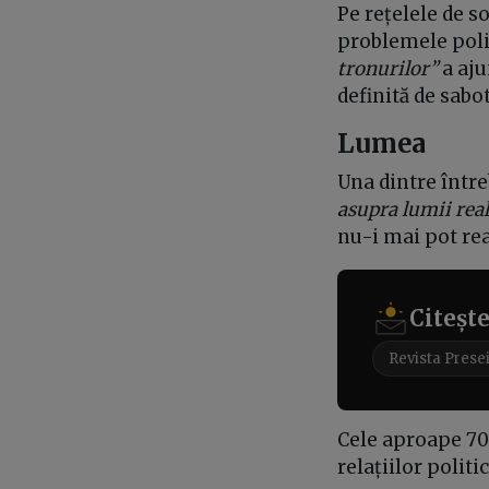
Pe rețelele de so
problemele polit
tronurilor”
a aju
definită de sabo
Lumea
Una dintre între
asupra lumii rea
nu-i mai pot rea
Citeșt
Revista Prese
Cele aproape 70
relațiilor politi