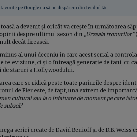
favorite pe Google ca să nu dispărem din feed-ul tău
toasă a devenit și oricât va crește în următoarea să
 opinii despre ultimul sezon din
„Urzeala tronurilor”
mult decât firească.
minus al unui deceniu în care acest serial a control
 televiziune, ci şi o întreagă generație de fani, cu ca
și de staruri a Hollywoodului.
area care se ridică peste toate pariurile despre ident
ronul de Fier este, de fapt, una extrem de important
men cultural sau la o infatuare de moment pe care istor
e subsol?
nega seriei create de David Benioff și de D.B. Weiss es