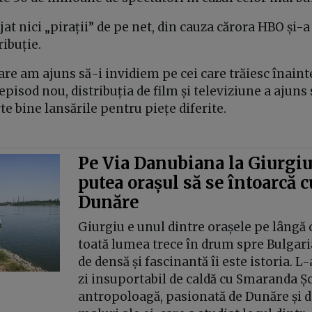
jat nici „pirații” de pe net, din cauza cărora HBO și-
ribuție.
are am ajuns să-i invidiem pe cei care trăiesc înain
episod nou, distribuția de film și televiziune a ajuns 
e bine lansările pentru piețe diferite.
Pe Via Danubiana la Giurgiu
putea orașul să se întoarcă c
Dunăre
Giurgiu e unul dintre orașele pe lângă
toată lumea trece în drum spre Bulgaria,
de densă și fascinantă îi este istoria. L
zi insuportabil de caldă cu Smaranda Ș
antropoloagă, pasionată de Dunăre și d