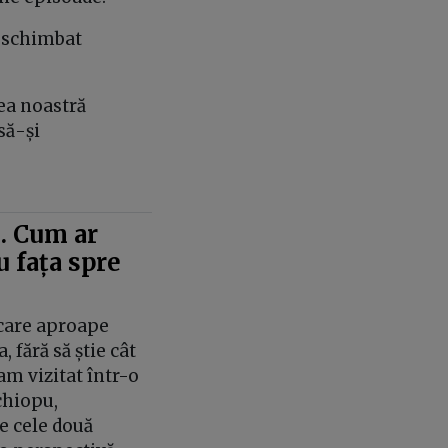
a schimbat
tea noastră
să-și
. Cum ar
u fața spre
 care aproape
 fără să știe cât
-am vizitat într-o
chiopu,
e cele două