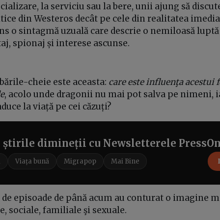
cializare, la serviciu sau la bere, unii ajung să discu
ice din Westeros decât pe cele din realitatea imedia
ns o sintagmă uzuală care descrie o nemiloasă luptă
taj, spionaj și interese ascunse.
bările-cheie este aceasta:
care este influenţa acestui
le
, acolo unde dragonii nu mai pot salva pe nimeni, i
duce la viață pe cei căzuți?
e știrile dimineții cu Newsletterele PressO
i
Viața bună
Migrapop
Mai Bine
 de episoade de până acum au conturat o imagine m
ce, sociale, familiale şi sexuale.