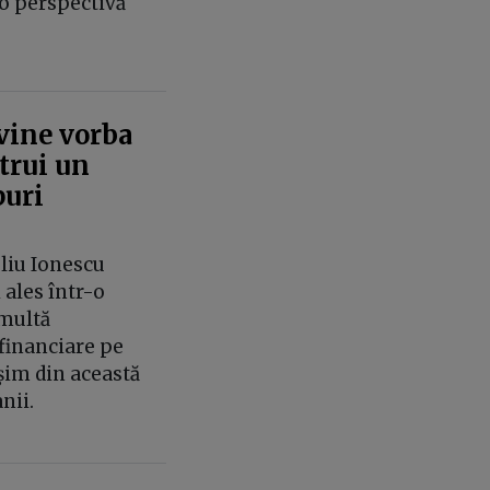
-o perspectivă
 vine vorba
trui un
puri
liu Ionescu
 ales într-o
 multă
 financiare pe
șim din această
nii.