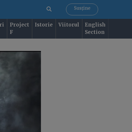
Susține
ri
Project
Istorie
Viitorul
English
F
Section