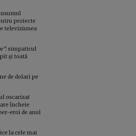
consumul
entru proiecte
e televiziunea
or”
: simpaticul
pit și toată
ne de dolari pe
ul oscarizat
care încheie
per-eroi de anul
nice la cele mai