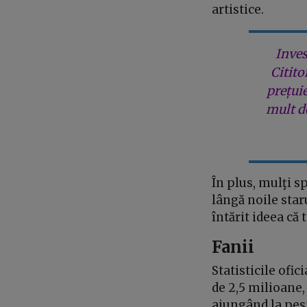
artistice.
Inves
Citito
prețui
mult de
În plus, mulţi 
lângă noile star
întărit ideea că
Fanii
Statisticile ofic
de 2,5 milioane,
ajungând la pest