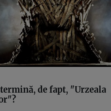
 termină, de fapt, "Urzeala
or"?