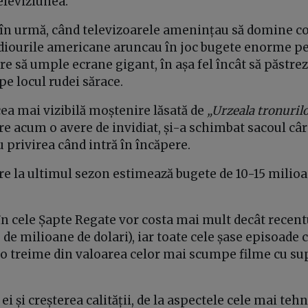
eleviziunea.
 în urmă, când televizoarele amenințau să domine 
udiourile americane aruncau în joc bugete enorme p
 să umple ecrane gigant, în așa fel încât să păstrez
pe locul rudei sărace.
 cea mai vizibilă moștenire lăsată de
„Urzeala tronuril
are acum o avere de invidiat, și-a schimbat sacoul câr
u privirea când intră în încăpere.
re la ultimul sezon estimează bugete de 10-15 milioa
în cele Șapte Regate vor costa mai mult decât recent
 de milioane de dolari), iar toate cele șase episoade 
 o treime din valoarea celor mai scumpe filme cu su
ei și creșterea calității, de la aspectele cele mai teh