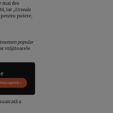
te mai des
tă, iar
„Urzeala
 pentru putere,
 fenomen popular
ar vrăjitoarele
ne
Descoperă
ozaicată a