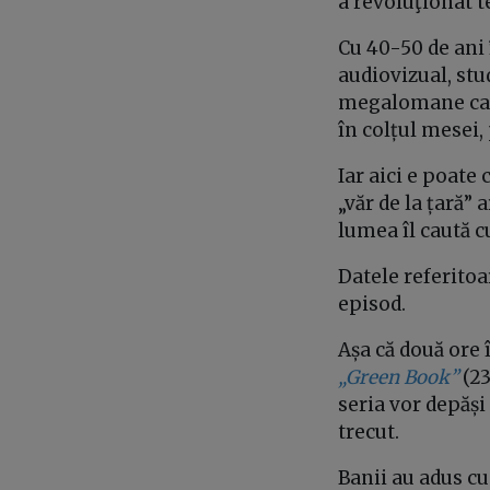
a revoluţionat t
Cu 40-50 de ani
audiovizual, st
megalomane care
în colțul mesei, 
Iar aici e poate
„văr de la țară” 
lumea îl caută c
Datele referitoa
episod.
Așa că două ore 
„Green Book”
(23
seria vor depăși
trecut.
Banii au adus cu 