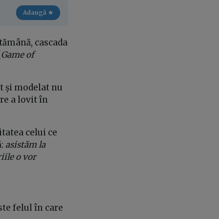
Adaugă ★
ptămână, cascada
(
Game of
at și modelat nu
re a lovit în
itatea celui ce
ă:
asistăm la
iile o vor
te felul în care