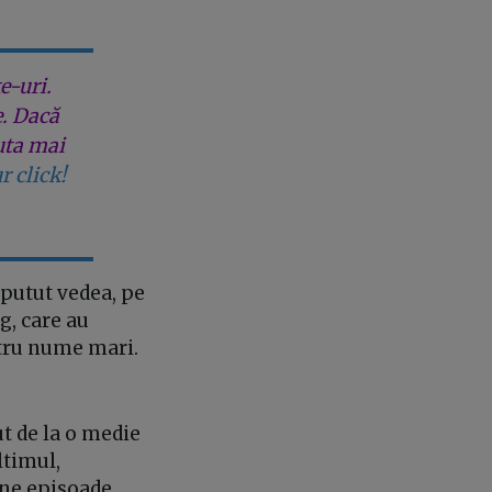
e-uri.
e. Dacă
uta mai
r click!
 putut vedea, pe
g, care au
ntru nume mari.
ut de la o medie
ltimul,
une episoade.