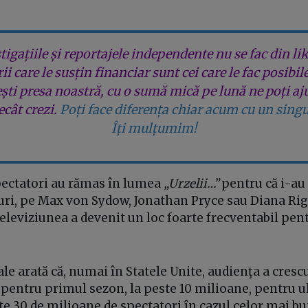
tigațiile și reportajele independente nu se fac din lik
rii care le susțin financiar sunt cei care le fac posibil
ești presa noastră, cu o sumă mică pe lună ne poți aj
cât crezi.
Poți face diferența chiar acum cu un singu
Îți mulțumim!
spectatori au rămas în lumea
„Urzelii…”
pentru că i-au
uri, pe Max von Sydow, Jonathan Pryce sau Diana Rig
 televiziunea a devenit un loc foarte frecventabil pe
iale arată că, numai în Statele Unite, audienţa a cresc
 pentru primul sezon, la peste 10 milioane, pentru u
e 30 de milioane de spectatori în cazul celor mai b