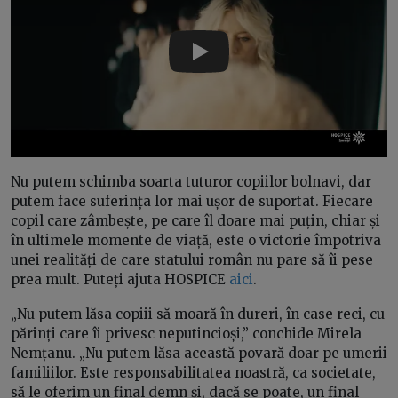
Play
Nu putem schimba soarta tuturor copiilor bolnavi, dar
putem face suferința lor mai ușor de suportat. Fiecare
copil care zâmbește, pe care îl doare mai puțin, chiar și
în ultimele momente de viață, este o victorie împotriva
unei realități de care statului român nu pare să îi pese
prea mult. Puteți ajuta HOSPICE
aici
.
„Nu putem lăsa copiii să moară în dureri, în case reci, cu
părinți care îi privesc neputincioși,” conchide Mirela
Nemțanu. „Nu putem lăsa această povară doar pe umerii
familiilor. Este responsabilitatea noastră, ca societate,
să le oferim un final demn și, dacă se poate, un final