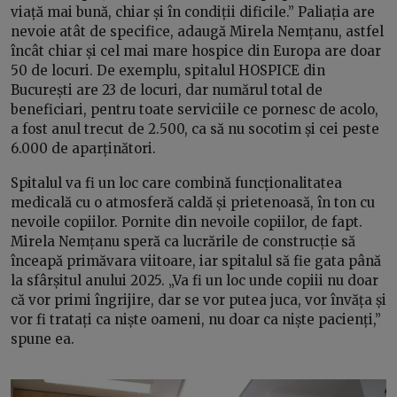
viață mai bună, chiar și în condiții dificile.” Paliația are
nevoie atât de specifice, adaugă Mirela Nemțanu, astfel
încât chiar și cel mai mare hospice din Europa are doar
50 de locuri. De exemplu, spitalul HOSPICE din
București are 23 de locuri, dar numărul total de
beneficiari, pentru toate serviciile ce pornesc de acolo,
a fost anul trecut de 2.500, ca să nu socotim și cei peste
6.000 de aparținători.
Spitalul va fi un loc care combină funcționalitatea
medicală cu o atmosferă caldă și prietenoasă, în ton cu
nevoile copiilor. Pornite din nevoile copiilor, de fapt.
Mirela Nemțanu speră ca lucrările de construcție să
înceapă primăvara viitoare, iar spitalul să fie gata până
la sfârșitul anului 2025. „Va fi un loc unde copiii nu doar
că vor primi îngrijire, dar se vor putea juca, vor învăța și
vor fi tratați ca niște oameni, nu doar ca niște pacienți,”
spune ea.