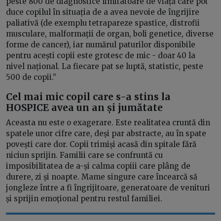
peste 800 de diagnostice limitatoare de viață care pot
duce copilul în situația de a avea nevoie de îngrijire
paliativă (de exemplu tetrapareze spastice, distrofii
musculare, malformații de organ, boli genetice, diverse
forme de cancer), iar numărul paturilor disponibile
pentru acești copii este grotesc de mic - doar 40 la
nivel național. La fiecare pat se luptă, statistic, peste
500 de copii.”
Cel mai mic copil care s-a stins la
HOSPICE
avea un an și jumătate
Aceasta nu este o exagerare. Este realitatea cruntă din
spatele unor cifre care, deși par abstracte, au în spate
povești care dor. Copii trimiși acasă din spitale fără
niciun sprijin. Familii care se confruntă cu
imposibilitatea de a-și calma copiii care plâng de
durere, zi și noapte. Mame singure care încearcă să
jongleze între a fi îngrijitoare, generatoare de venituri
și sprijin emoțional pentru restul familiei.