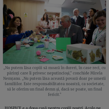
„Nu putem lăsa copiii să moară în dureri, în case reci, cu
părinți care îi privesc neputincioși,” conchide Mirela
Nemțanu. „Nu putem lăsa această povară doar pe umerii
familiilor. Este responsabilitatea noastră, ca societate,
să le oferim un final demn și, dacă se poate, un final
fericit.”
„HOSPICE e a doua casă pentru copiii noștri. Acolo ne