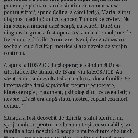
punem pe picioare, acolo simțim că avem o șansă
pentru viitor”, spune Celina, a cărei fetiță, Maria, a fost
diagnosticată la 3 ani cu cancer. Tumoră pe creier. „Nu
îmi spunea nimeni dacă scapă, nu scapă.” După un
diagnostic greu, a fost operată și a urmat o mulțime de
tratamente dificile. Acum are 18 ani, dar a rămas cu
sechele, cu dificultăți motrice și are nevoie de sprijin
continuu.
A ajuns la HOSPICE după operație, când încă făcea
citostatice. De atunci, de 13 ani, vin la HOSPICE. Au
văzut cum s-a dezvoltat și au acolo o a doua familie. Se
interna câte două săptămâni pentru recuperare,
kinetoterapie, tratament, psiholog și tot ce avea fetița
nevoie. „Dacă era după statul nostru, copilul era mort
demult.”
Situația a fost deosebit de dificilă, statul oferind un
sprijin minim pentru medicamente și consumabile, iar
familia a fost nevoită să acopere multe dintre cheltuieli.