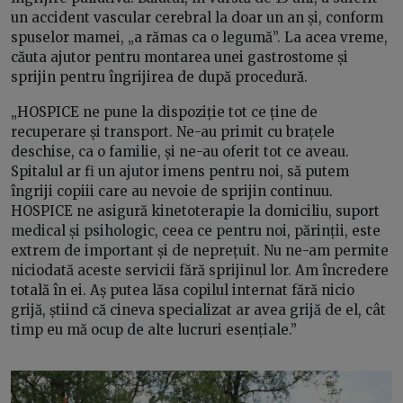
un accident vascular cerebral la doar un an și, conform
spuselor mamei, „a rămas ca o legumă”. La acea vreme,
căuta ajutor pentru montarea unei gastrostome și
sprijin pentru îngrijirea de după procedură.
„HOSPICE ne pune la dispoziție tot ce ține de
recuperare și transport. Ne-au primit cu brațele
deschise, ca o familie, și ne-au oferit tot ce aveau.
Spitalul ar fi un ajutor imens pentru noi, să putem
îngriji copiii care au nevoie de sprijin continuu.
HOSPICE ne asigură kinetoterapie la domiciliu, suport
medical și psihologic, ceea ce pentru noi, părinții, este
extrem de important și de neprețuit. Nu ne-am permite
niciodată aceste servicii fără sprijinul lor. Am încredere
totală în ei. Aș putea lăsa copilul internat fără nicio
grijă, știind că cineva specializat ar avea grijă de el, cât
timp eu mă ocup de alte lucruri esențiale.”