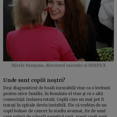
Mirela Nemțanu, directorul executiv al HOSPICE
Unde sunt copiii noștri?
Deși diagnosticul de boală incurabilă vine ca o lovitură
pentru orice familie, în România el vine și cu o altă
consecință: izolarea totală. Copiii care nu mai pot fi
tratați în spitale devin invizibili. Fie că vorbim de un
copil bolnav de cancer în stadiu avansat, fie de unul
care suferă de o boală genetică rară, acești copii sunt