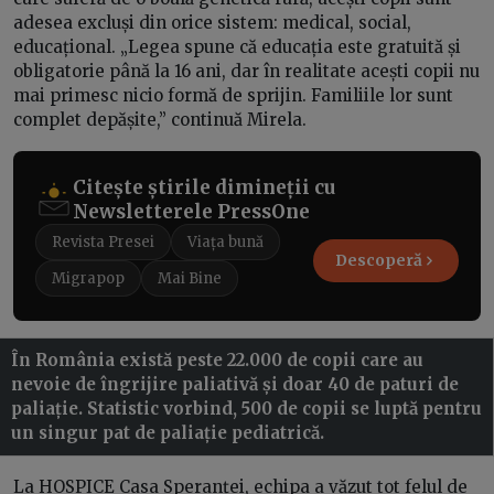
adesea excluși din orice sistem: medical, social,
educațional. „Legea spune că educația este gratuită și
obligatorie până la 16 ani, dar în realitate acești copii nu
mai primesc nicio formă de sprijin. Familiile lor sunt
complet depășite,” continuă Mirela.
Citește știrile dimineții cu
Newsletterele PressOne
Revista Presei
Viața bună
Descoperă
Migrapop
Mai Bine
În România există peste 22.000 de copii care au
nevoie de îngrijire paliativă și doar 40 de paturi de
paliație. Statistic vorbind, 500 de copii se luptă pentru
un singur pat de paliație pediatrică.
La HOSPICE Casa Speranței, echipa a văzut tot felul de