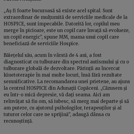
„Aș fi foarte bucuroasă să existe acel spital. Sunt
extraordinar de mulțumită de serviciile medicale de la
HOSPICE, sunt impecabile. Datorită lor, copilul meu
merge în picioare, este un copil care învață să evolueze,
un copil energic”, spune MM, mama unui copil care
beneficiază de serviciile Hospice.
Băiețelul său, acum în vârstă de 4 ani, a fost
diagnosticat cu tulburare din spectrul autismului și cu o
tulburare globală de dezvoltare. Părinții au încercat
kinetoterapie în mai multe locuri, însă fără rezultate
semnificative. La recomandarea unei prietene, au ajuns
la centrul HOSPICE din Adunații Copăceni. „Căzusem și
eu într-o mică depresie, vă dați seama. Aici am
reînvățat să fiu om, să iubesc, să merg mai departe și să
am putere, cu ajutorul psihologilor, terapeuților și al
tuturor celor care ne sprijină”, adaugă dânsa cu
recunoștință.