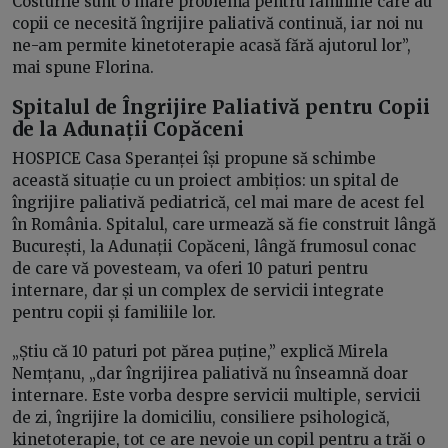
Costurile sunt o mare problemă pentru familiile care au
copii ce necesită îngrijire paliativă continuă, iar noi nu
ne-am permite kinetoterapie acasă fără ajutorul lor”,
mai spune Florina.
Spitalul de Îngrijire Paliativă pentru Copii
de la Adunații Copăceni
HOSPICE Casa Speranței își propune să schimbe
această situație cu un proiect ambițios: un spital de
îngrijire paliativă pediatrică, cel mai mare de acest fel
în România. Spitalul, care urmează să fie construit lângă
București, la Adunații Copăceni, lângă frumosul conac
de care vă povesteam, va oferi 10 paturi pentru
internare, dar și un complex de servicii integrate
pentru copii și familiile lor.
„Știu că 10 paturi pot părea puține,” explică Mirela
Nemțanu, „dar îngrijirea paliativă nu înseamnă doar
internare. Este vorba despre servicii multiple, servicii
de zi, îngrijire la domiciliu, consiliere psihologică,
kinetoterapie, tot ce are nevoie un copil pentru a trăi o