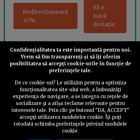
Fă o
Redirecționează
mică
3.5%
donație
Confidenţialitatea ta este importantă pentru noi.
Share this
Vrem să fim transparenţi și să îţi oferim
posibilitatea să accepţi cookie-urile în funcţie de
preferinţele tale.
De ce cookie-uri? Le utilizăm pentru a optimiza
funcţionalitatea site-ului web, a îmbunătăţi
experienţa de navigare, a se integra cu reţele de
©
2026
PressOne.ro
socializare şi a afişa reclame relevante pentru
interesele tale. Prin clic pe butonul "DA, ACCEPT"
RSS
Newslettere
Despre noi
Politica editorială
accepţi utilizarea modulelor cookie. Îţi poţi
totodată schimba preferinţele privind modulele
Politica de verificare a conținutului
Contact
cookie.
Termeni și condiții