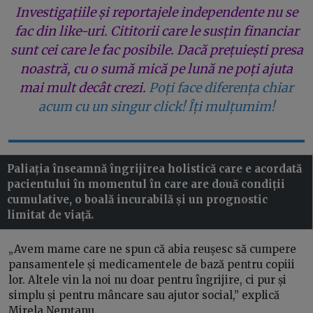
Investigațiile și reportajele independente nu se
fac din like-uri. Cititorii care le susțin financiar
sunt cei care le fac posibile. Dacă prețuiești presa
noastră, cu o sumă mică pe lună ne poți ajuta
mai mult decât crezi.
Poți face diferența chiar
acum cu un singur click! Îți mulțumim!
Paliația înseamnă îngrijirea holistică care e acordată
pacientului în momentul în care are două condiții
cumulative, o boală incurabilă și un prognostic
limitat de viață.
„Avem mame care ne spun că abia reușesc să cumpere
pansamentele și medicamentele de bază pentru copiii
lor. Altele vin la noi nu doar pentru îngrijire, ci pur și
simplu și pentru mâncare sau ajutor social,” explică
Mirela Nemțanu.