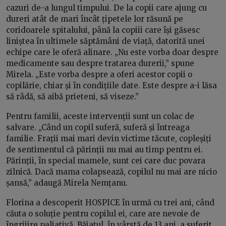
cazuri de-a lungul timpului. De la copii care ajung cu
dureri atât de mari încât țipetele lor răsună pe
coridoarele spitalului, până la copiii care își găsesc
liniștea în ultimele săptămâni de viață, datorită unei
echipe care le oferă alinare. „Nu este vorba doar despre
medicamente sau despre tratarea durerii,” spune
Mirela. „Este vorba despre a oferi acestor copii o
copilărie, chiar și în condițiile date. Este despre a-i lăsa
să râdă, să aibă prieteni, să viseze.”
Pentru familii, aceste intervenții sunt un colac de
salvare. „Când un copil suferă, suferă și întreaga
familie. Frații mai mari devin victime tăcute, copleșiți
de sentimentul că părinții nu mai au timp pentru ei.
Părinții, în special mamele, sunt cei care duc povara
zilnică. Dacă mama colapsează, copilul nu mai are nicio
șansă,” adaugă Mirela Nemțanu.
Florina a descoperit HOSPICE în urmă cu trei ani, când
căuta o soluție pentru copilul ei, care are nevoie de
îngrijire paliativă. Băiatul, în vârstă de 13 ani, a suferit