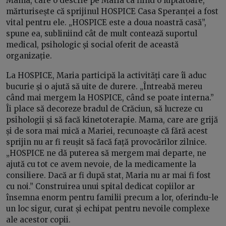
Mama, care o descrie pe Maria ca fiind o luptătoare,
mărturisește că sprijinul HOSPICE Casa Speranței a fost
vital pentru ele. „HOSPICE este a doua noastră casă”,
spune ea, subliniind cât de mult contează suportul
medical, psihologic și social oferit de această
organizație.
La HOSPICE, Maria participă la activități care îi aduc
bucurie și o ajută să uite de durere. „Întreabă mereu
când mai mergem la HOSPICE, când se poate interna.”
Îi place să decoreze bradul de Crăciun, să lucreze cu
psihologii și să facă kinetoterapie. Mama, care are grijă
și de sora mai mică a Mariei, recunoaște că fără acest
sprijin nu ar fi reușit să facă față provocărilor zilnice.
„HOSPICE ne dă puterea să mergem mai departe, ne
ajută cu tot ce avem nevoie, de la medicamente la
consiliere. Dacă ar fi după stat, Maria nu ar mai fi fost
cu noi.” Construirea unui spital dedicat copiilor ar
însemna enorm pentru familii precum a lor, oferindu-le
un loc sigur, curat și echipat pentru nevoile complexe
ale acestor copii.