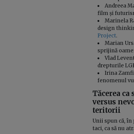
Andreea Mar
film și futuri
Marinela Ra
design thinki
Project
.
Marian Ursa
sprijină oamen
Vlad Levent
drepturile LGB
Irina Zamfi
fenomenul vul
Tăcerea ca 
versus nevo
teritorii
Unii spun că, în 
taci, ca să nu at