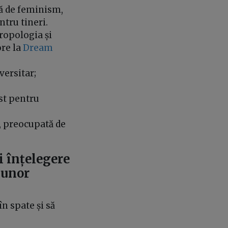
tă de feminism,
tru tineri.
ropologia și
ore la
Dream
iversitar;
ist pentru
, preocupată de
i înțelegere
 unor
în spate și să