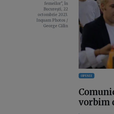
femeilor", în
Bucureşti, 22
octombrie 2023.
Inquam Photos /
George Călin
OPINII
Comunic
vorbim d