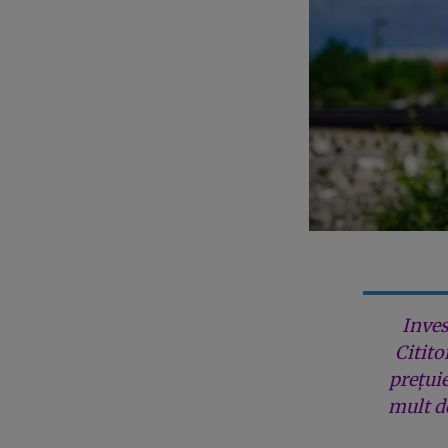
Inves
Citito
prețui
mult de