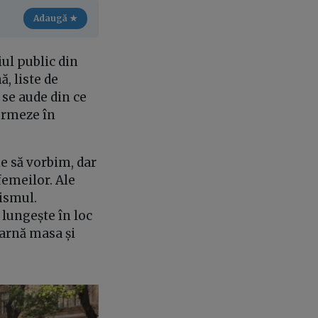
Adaugă ★
iul public din
ă, liste de
e se aude din ce
formeze în
e să vorbim, dar
femeilor. Ale
sismul.
 lungește în loc
oarnă masa și