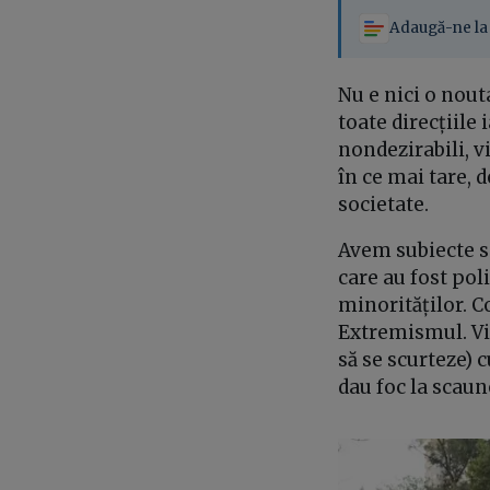
Adaugă-ne la 
Nu e nici o nout
toate direcțiile 
nondezirabili, vi
în ce mai tare, d
societate.
Avem subiecte se
care au fost pol
minorităților. C
Extremismul. Vio
să se scurteze) 
dau foc la scaun