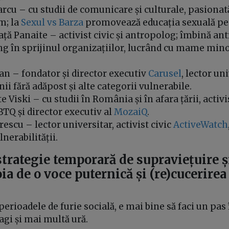
cu – cu studii de comunicare și culturale, pasiona
sm; la
Sexul vs Barza
promovează educația sexuală pen
ță Panaite – activist civic și antropolog; îmbină ant
ng în sprijinul organizațiilor, lucrând cu mame min
n – fondator și director executiv
Carusel
, lector un
ii fără adăpost și alte categorii vulnerabile.
e Viski – cu studii în România și în afara țării, activ
TQ și director executiv al
MozaiQ
.
rescu – lector universitar, activist civic
ActiveWatch
nerabilității.
strategie temporară de supraviețuire ș
ia de o voce puternică și (re)cucerirea
perioadele de furie socială, e mai bine să faci un pas 
ragi și mai multă ură.