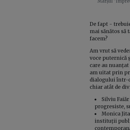
Marșul ”Împreu
De fapt - trebui
mai sănătos să 
facem?
Am vrut să vedem
voce puternică ș
care au nuanțat
am uitat prin pr
dialogului într-
chiar atât de div
Silviu Faiă
progresiste, s
Monica Jit
instituții pu
contemporan