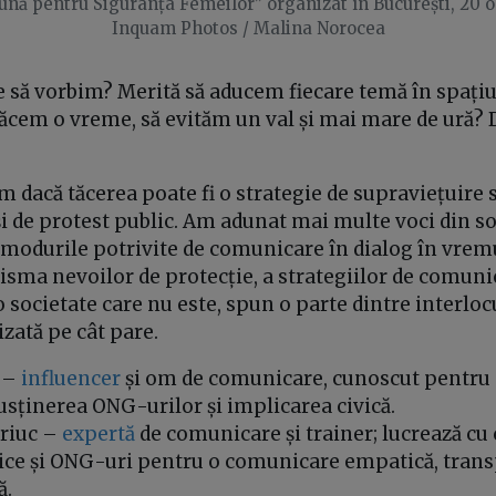
nă pentru Siguranța Femeilor” organizat în București, 20 
Inquam Photos / Malina Norocea
e să vorbim? Merită să aducem fiecare temă în spațiu
tăcem o vreme, să evităm un val și mai mare de ură? 
 dacă tăcerea poate fi o strategie de supraviețuire 
i de protest public. Am adunat mai multe voci din soc
 modurile potrivite de comunicare în dialog în vremu
isma nevoilor de protecție, a strategiilor de comunic
o societate care nu este, spun o parte dintre interlocu
izată pe cât pare.
r –
influencer
și om de comunicare, cunoscut pentru 
usținerea ONG-urilor și implicarea civică.
ariuc –
expertă
de comunicare și trainer; lucrează cu
blice și ONG-uri pentru o comunicare empatică, trans
ă.