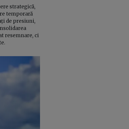
ere strategică,
gere temporară
ți de presiuni,
onsolidarea
at resemnare, ci
te.