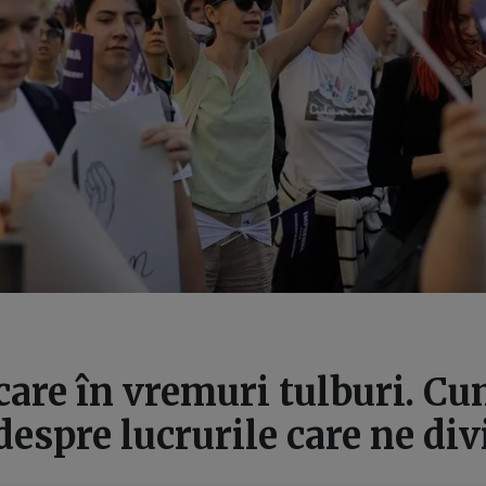
are în vremuri tulburi. C
espre lucrurile care ne di