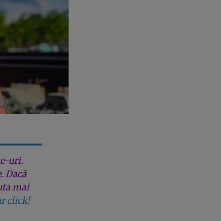
e-uri.
e. Dacă
uta mai
r click!