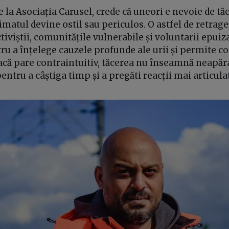
 la Asociația Carusel, crede că uneori e nevoie de tăc
imatul devine ostil sau periculos. O astfel de retra
tiviștii, comunitățile vulnerabile și voluntarii epuiza
ru a înțelege cauzele profunde ale urii și permite c
dacă pare contraintuitiv, tăcerea nu înseamnă neapăr
entru a câștiga timp și a pregăti reacții mai articula