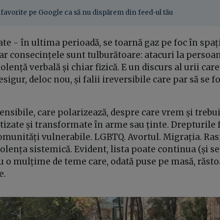
favorite pe Google ca să nu dispărem din feed-ul tău
ate - în ultima perioadă, se toarnă gaz pe foc în spaț
iar consecințele sunt tulburătoare: atacuri la persoan
olență verbală și chiar fizică. E un discurs al urii car
esigur, deloc nou, și falii ireversibile care par să se 
nsibile, care polarizează, despre care vrem și trebui
itizate și transformate în arme sau ținte. Drepturile 
omunități vulnerabile. LGBTQ. Avortul. Migrația. Ra
lența sistemică. Evident, lista poate continua (și se
cu o mulțime de teme care, odată puse pe masă, răst
e.