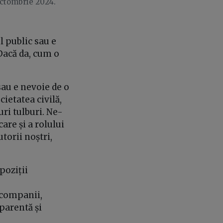
octombrie 2024.
l public sau e
Dacă da, cum o
sau e nevoie de o
ietatea civilă,
ri tulburi. Ne-
are și a rolului
torii noștri,
poziții
 companii,
parentă și