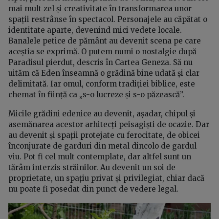
mai mult zel și creativitate în transformarea unor
spații restrânse în spectacol. Personajele au căpătat o
identitate aparte, devenind mici vedete locale.
Banalele petice de pământ au devenit scena pe care
aceștia se exprimă. O putem numi o nostalgie după
Paradisul pierdut, descris în Cartea Geneza. Să nu
uităm că Eden înseamnă o grădină bine udată și clar
delimitată. Iar omul, conform tradiției biblice, este
chemat în ființă ca „s-o lucreze și s-o păzească”.
Micile grădini edenice au devenit, așadar, chipul și
asemănarea acestor arhitecți peisagiști de ocazie. Dar
au devenit și spații protejate cu ferocitate, de obicei
înconjurate de garduri din metal dincolo de gardul
viu. Pot fi cel mult contemplate, dar altfel sunt un
tărâm interzis străinilor. Au devenit un soi de
proprietate, un spațiu privat și privilegiat, chiar dacă
nu poate fi posedat din punct de vedere legal.