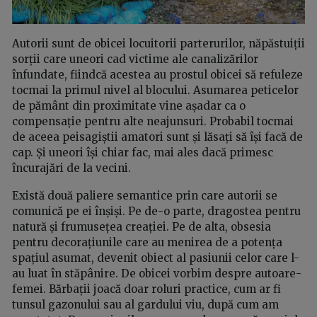
Autorii sunt de obicei locuitorii parterurilor, năpăstuiții
sorții care uneori cad victime ale canalizărilor
înfundate, fiindcă acestea au prostul obicei să refuleze
tocmai la primul nivel al blocului. Asumarea peticelor
de pământ din proximitate vine așadar ca o
compensație pentru alte neajunsuri. Probabil tocmai
de aceea peisagiștii amatori sunt și lăsați să își facă de
cap. Și uneori își chiar fac, mai ales dacă primesc
încurajări de la vecini.
Există două paliere semantice prin care autorii se
comunică pe ei înșiși. Pe de-o parte, dragostea pentru
natură și frumusețea creației. Pe de alta, obsesia
pentru decorațiunile care au menirea de a potența
spațiul asumat, devenit obiect al pasiunii celor care l-
au luat în stăpânire. De obicei vorbim despre autoare-
femei. Bărbații joacă doar roluri practice, cum ar fi
tunsul gazonului sau al gardului viu, după cum am