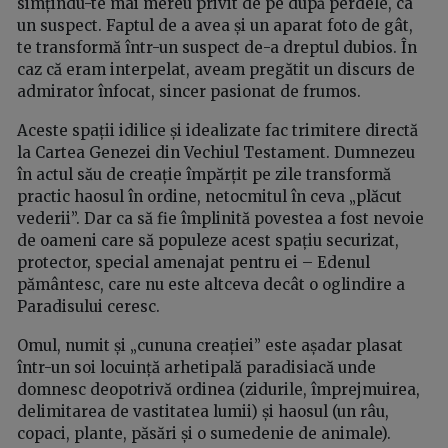
simțindu-te mai mereu privit de pe după perdele, ca
un suspect. Faptul de a avea și un aparat foto de gât,
te transformă într-un suspect de-a dreptul dubios. În
caz că eram interpelat, aveam pregătit un discurs de
admirator înfocat, sincer pasionat de frumos.
Aceste spații idilice și idealizate fac trimitere directă
la Cartea Genezei din Vechiul Testament. Dumnezeu
în actul său de creație împărțit pe zile transformă
practic haosul în ordine, netocmitul în ceva „plăcut
vederii”. Dar ca să fie împlinită povestea a fost nevoie
de oameni care să populeze acest spațiu securizat,
protector, special amenajat pentru ei – Edenul
pământesc, care nu este altceva decât o oglindire a
Paradisului ceresc.
Omul, numit și „cununa creației” este așadar plasat
într-un soi locuință arhetipală paradisiacă unde
domnesc deopotrivă ordinea (zidurile, împrejmuirea,
delimitarea de vastitatea lumii) și haosul (un râu,
copaci, plante, păsări și o sumedenie de animale).