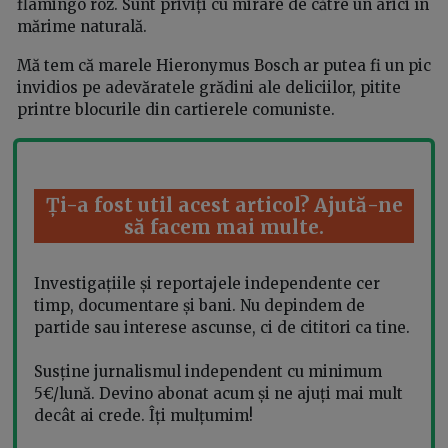
flamingo roz. Sunt priviți cu mirare de către un arici în
mărime naturală.
Mă tem că marele Hieronymus Bosch ar putea fi un pic
invidios pe adevăratele grădini ale deliciilor, pitite
printre blocurile din cartierele comuniste.
Ți-a fost util acest articol? Ajută-ne
să facem mai multe.
Investigațiile și reportajele independente cer
timp, documentare și bani. Nu depindem de
partide sau interese ascunse, ci de cititori ca tine.
Susține jurnalismul independent cu minimum
5€/lună. Devino abonat acum și ne ajuți mai mult
decât ai crede. Îți mulțumim!