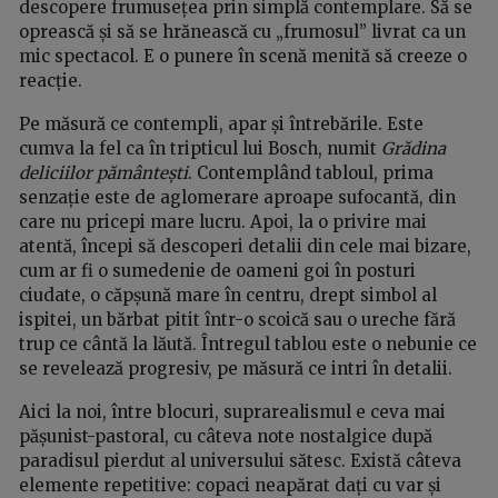
descopere frumusețea prin simplă contemplare. Să se
oprească și să se hrănească cu „frumosul” livrat ca un
mic spectacol. E o punere în scenă menită să creeze o
reacție.
Pe măsură ce contempli, apar și întrebările. Este
cumva la fel ca în tripticul lui Bosch, numit
Grădina
deliciilor pământești
. Contemplând tabloul, prima
senzație este de aglomerare aproape sufocantă, din
care nu pricepi mare lucru. Apoi, la o privire mai
atentă, începi să descoperi detalii din cele mai bizare,
cum ar fi o sumedenie de oameni goi în posturi
ciudate, o căpșună mare în centru, drept simbol al
ispitei, un bărbat pitit într-o scoică sau o ureche fără
trup ce cântă la lăută. Întregul tablou este o nebunie ce
se revelează progresiv, pe măsură ce intri în detalii.
Aici la noi, între blocuri, suprarealismul e ceva mai
pășunist-pastoral, cu câteva note nostalgice după
paradisul pierdut al universului sătesc. Există câteva
elemente repetitive: copaci neapărat dați cu var și