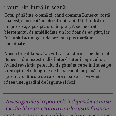
Tanti Piți intră în scenă
Totul până într-o bună zi, când doamna Bunescu, fostă
coafeză, cunoscută în bloc drept tanti Piți fiindcă era
unguroaică, a pus piciorul în prag. A sechestrat
blestematul de ambilic într-un loc doar de ea știut, iar
în butoiul acum golit de borhot a pus murături
combinate.
Apoi a trecut la
next level
. L-a transformat pe domnul
Bunescu din maestru distilator-băutor în agricultor.
Având revelația petecului de pământ ce se întindea pe
vreo opt metri lungime de la balconul lor până la
gardul viu dincolo de care era o parcare, i-a venit
ideea unei grădini de legume și flori.
Investigațiile și reportajele independente nu se
fac din like-uri. Cititorii care le susțin financiar
sunt cei care le fac posibile. Dacă prețuiești presa