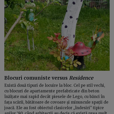
Blocuri comuniste versus
Residence
Există două tipuri de locuire la bloc. Cel pe stil vechi,
cu blocuri de apartamente prefabricate din beton
înălțate mai rapid decât piesele de Lego, cu bănci în
fața scării, bătătoare de covoare și minuscule spații de
joacă. Ele au fost obiectul clasicelor „îndesiri” tipice
anilor ‘80, când arhitecții au decis că există prea mult