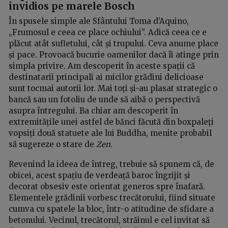
invidios pe marele Bosch
În spusele simple ale Sfântului Toma d’Aquino,
„Frumosul e ceea ce place ochiului”. Adică ceea ce e
plăcut atât sufletului, cât și trupului. Ceva anume place
și pace. Provoacă bucurie oamenilor dacă îi atinge prin
simpla privire. Am descoperit în aceste spații că
destinatarii principali ai micilor grădini delicioase
sunt tocmai autorii lor. Mai toți și-au plasat strategic o
bancă sau un fotoliu de unde să aibă o perspectivă
asupra întregului. Ba chiar am descoperit în
extremitățile unei astfel de bănci făcută din boxpaleți
vopsiți două statuete ale lui Buddha, menite probabil
să sugereze o stare de
Zen
.
Revenind la ideea de întreg, trebuie să spunem că, de
obicei, acest spațiu de verdeață baroc îngrijit și
decorat obsesiv este orientat generos spre înafară.
Elementele grădinii vorbesc trecătorului, fiind situate
cumva cu spatele la bloc, într-o atitudine de sfidare a
betonului. Vecinul, trecătorul, străinul e cel invitat să