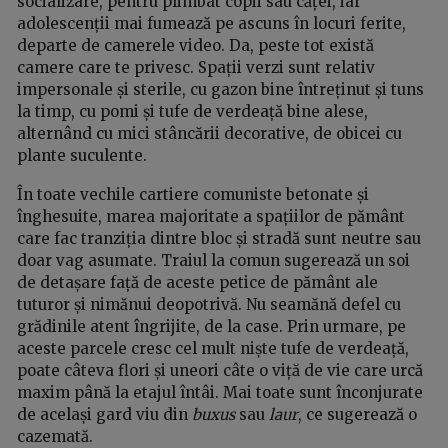
socializare, pentru plimbat copii sau căței, iar
adolescenții mai fumează pe ascuns în locuri ferite,
departe de camerele video. Da, peste tot există
camere care te privesc. Spații verzi sunt relativ
impersonale și sterile, cu gazon bine întreținut și tuns
la timp, cu pomi și tufe de verdeață bine alese,
alternând cu mici stâncării decorative, de obicei cu
plante suculente.
În toate vechile cartiere comuniste betonate și
înghesuite, marea majoritate a spațiilor de pământ
care fac tranziția dintre bloc și stradă sunt neutre sau
doar vag asumate. Traiul la comun sugerează un soi
de detașare față de aceste petice de pământ ale
tuturor și nimănui deopotrivă. Nu seamănă defel cu
grădinile atent îngrijite, de la case. Prin urmare, pe
aceste parcele cresc cel mult niște tufe de verdeață,
poate câteva flori și uneori câte o viță de vie care urcă
maxim până la etajul întâi. Mai toate sunt înconjurate
de același gard viu din
buxus
sau
laur
, ce sugerează o
cazemată.