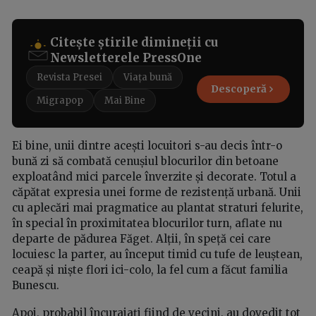
Citește știrile dimineții cu
Newsletterele PressOne
Revista Presei
Viața bună
Descoperă
Migrapop
Mai Bine
Ei bine, unii dintre acești locuitori s-au decis într-o
bună zi să combată cenușiul blocurilor din betoane
exploatând mici parcele înverzite și decorate. Totul a
căpătat expresia unei forme de rezistență urbană. Unii
cu aplecări mai pragmatice au plantat straturi felurite,
în special în proximitatea blocurilor turn, aflate nu
departe de pădurea Făget. Alții, în speță cei care
locuiesc la parter, au început timid cu tufe de leuștean,
ceapă și niște flori ici-colo, la fel cum a făcut familia
Bunescu.
Apoi, probabil încurajați fiind de vecini, au dovedit tot