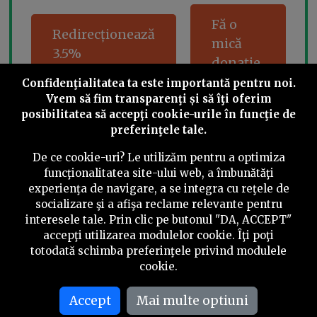
Fă o
Redirecționează
mică
3.5%
donație
Confidenţialitatea ta este importantă pentru noi.
Vrem să fim transparenţi și să îţi oferim
posibilitatea să accepţi cookie-urile în funcţie de
preferinţele tale.
Share this
De ce cookie-uri? Le utilizăm pentru a optimiza
funcţionalitatea site-ului web, a îmbunătăţi
experienţa de navigare, a se integra cu reţele de
socializare şi a afişa reclame relevante pentru
©
2026
PressOne.ro
interesele tale. Prin clic pe butonul "DA, ACCEPT"
accepţi utilizarea modulelor cookie. Îţi poţi
RSS
Newslettere
Despre noi
Politica editorială
totodată schimba preferinţele privind modulele
cookie.
Politica de verificare a conținutului
Contact
Accept
Mai multe optiuni
Termeni și condiții