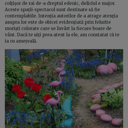
colțișor de rai de-a dreptul edenic, deliciul e major.
Aceste spații-spectacol sunt destinate să fie
contemplabile. Intenția autorilor de a atrage atenția
asupra lor este de obicei evidențiată prin felurite
moriști colorate care se învârt la fiecare boare de
vânt. Dacă te uiți prea atent la ele, am constatat că te
ia cu amețeală.