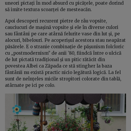
uneori pictați în mod absurd cu picățele, poate dorind
să imite textura scoarței de mesteacăn.
Apoi descoperi recurent pietre de râu vopsite,
cauciucuri de mașină vopsite și ele în diverse culori
sau fântâni pe care atârnă felurite vase din lut și, pe
alocuri, bibelouri. Pe acoperișul acestora stau neapărat
păsărele. E o stranie combinație de pășunism folcloric
cu „postmodernism” de anii ’80, fiindcă între o ulcică
de lut pictată tradițional și un pitic rătăcit din
povestea Albei ca Zăpada ce stă stingher la baza
fântânii nu există practic nicio legătură logică. La fel
sunt de neînțeles micile stropitori colorate din tablă,
atârnate pe ici pe colo.