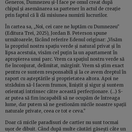
Generos, Dumnezeu și-l face pe omul creat după
chipul și asemănarea sa partener în actul de creație
prin faptul că îi dă misiunea numirii lucrurilor.
În cartea sa, „Noi, cei care ne luptăm cu Dumnezeu”
(Editura Trei, 2025), Jordan B. Peterson spune
următoarele, făcând referire Edenul originar: „Visăm
la propriul nostru spațiu verde și natural privat și în
lipsa acestuia, visăm cel puțin la un apartament în
apropierea unui parc. Vrem ca spațiul nostru verde să
fie înconjurat, delimitat, mărginit. Vrem să știm exact
pentru ce suntem responsabili și la ce avem dreptul în
raport cu așteptările și proprietatea altora. Apoi ne
străduim să-l facem frumos, liniștit și sigur și suntem
orientați intrinsec către această perfecționare. (...) S-
ar putea să fim incapabili să ne ocupăm de întreaga
lume, dar putem să ne gestionăm micile noastre spații
naturale private, ceea ce tot e ceva.”
Doar că micile paradisuri de cartier nu sunt tocmai
ușor de dibuit. Când după multe căutări găsești câte un