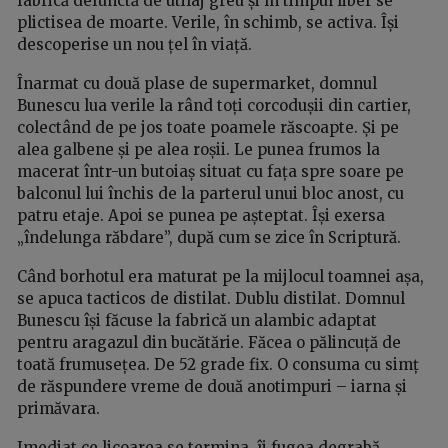
fabrică defunctă de utilaj greu și în timpul liber se
plictisea de moarte. Verile, în schimb, se activa. Își
descoperise un nou țel în viață.
Înarmat cu două plase de supermarket, domnul
Bunescu lua verile la rând toți corcodușii din cartier,
colectând de pe jos toate poamele răscoapte. Și pe
alea galbene și pe alea roșii. Le punea frumos la
macerat într-un butoiaș situat cu fața spre soare pe
balconul lui închis de la parterul unui bloc anost, cu
patru etaje. Apoi se punea pe așteptat. Își exersa
„îndelunga răbdare”, după cum se zice în Scriptură.
Când borhotul era maturat pe la mijlocul toamnei așa,
se apuca tacticos de distilat. Dublu distilat. Domnul
Bunescu își făcuse la fabrică un alambic adaptat
pentru aragazul din bucătărie. Făcea o pălincuță de
toată frumusețea. De 52 grade fix. O consuma cu simț
de răspundere vreme de două anotimpuri – iarna și
primăvara.
Imediat ce licoarea se termina, îi fugea degrabă