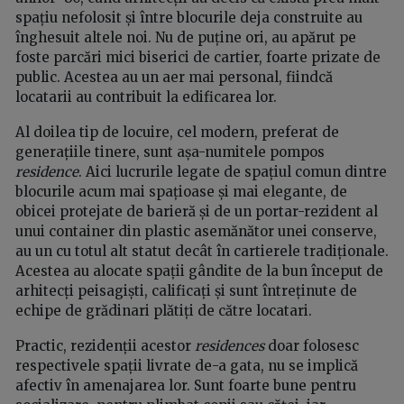
spațiu nefolosit și între blocurile deja construite au
înghesuit altele noi. Nu de puține ori, au apărut pe
foste parcări mici biserici de cartier, foarte prizate de
public. Acestea au un aer mai personal, fiindcă
locatarii au contribuit la edificarea lor.
Al doilea tip de locuire, cel modern, preferat de
generațiile tinere, sunt așa-numitele pompos
residence
. Aici lucrurile legate de spațiul comun dintre
blocurile acum mai spațioase și mai elegante, de
obicei protejate de barieră și de un portar-rezident al
unui container din plastic asemănător unei conserve,
au un cu totul alt statut decât în cartierele tradiționale.
Acestea au alocate spații gândite de la bun început de
arhitecți peisagiști, calificați și sunt întreținute de
echipe de grădinari plătiți de către locatari.
Practic, rezidenții acestor
residences
doar folosesc
respectivele spații livrate de-a gata, nu se implică
afectiv în amenajarea lor. Sunt foarte bune pentru