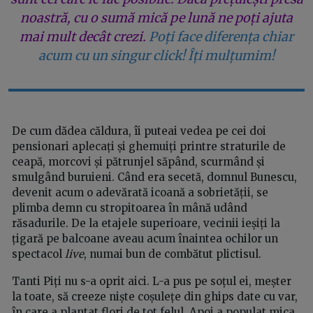
noastră, cu o sumă mică pe lună ne poți ajuta
mai mult decât crezi.
Poți face diferența chiar
acum cu un singur click! Îți mulțumim!
De cum dădea căldura, îi puteai vedea pe cei doi
pensionari aplecați și ghemuiți printre straturile de
ceapă, morcovi și pătrunjel săpând, scurmând și
smulgând buruieni. Când era secetă, domnul Bunescu,
devenit acum o adevărată icoană a sobrietății, se
plimba demn cu stropitoarea în mână udând
răsadurile. De la etajele superioare, vecinii ieșiți la
țigară pe balcoane aveau acum înaintea ochilor un
spectacol
live
, numai bun de combătut plictisul.
Tanti Piți nu s-a oprit aici. L-a pus pe soțul ei, meșter
la toate, să creeze niște coșulețe din ghips date cu var,
în care a plantat flori de tot felul. Apoi a populat mica