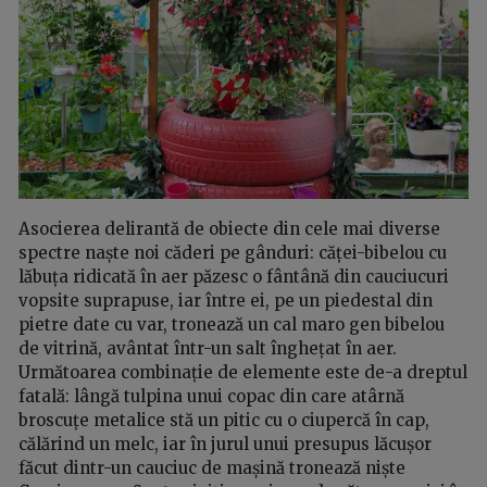
Asocierea delirantă de obiecte din cele mai diverse
spectre naște noi căderi pe gânduri: căței-bibelou cu
lăbuța ridicată în aer păzesc o fântână din cauciucuri
vopsite suprapuse, iar între ei, pe un piedestal din
pietre date cu var, tronează un cal maro gen bibelou
de vitrină, avântat într-un salt înghețat în aer.
Următoarea combinație de elemente este de-a dreptul
fatală: lângă tulpina unui copac din care atârnă
broscuțe metalice stă un pitic cu o ciupercă în cap,
călărind un melc, iar în jurul unui presupus lăcușor
făcut dintr-un cauciuc de mașină tronează niște