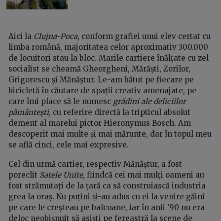
Aici la
Clujna-Poca
, conform grafiei unui elev certat cu
limba română, majoritatea celor aproximativ 300.000
de locuitori stau la bloc. Marile cartiere înălțate cu zel
socialist se cheamă Gheorgheni, Mărăști, Zorilor,
Grigorescu și Mănăștur. Le-am bătut pe fiecare pe
bicicletă în căutare de spații creativ amenajate, pe
care îmi place să le numesc
grădini ale deliciilor
pământești
, cu referire directă la tripticul absolut
dement al marelui pictor Hieronymus Bosch. Am
descoperit mai multe și mai mărunte, dar în topul meu
se află cinci, cele mai expresive.
Cel din urmă cartier, respectiv Mănăștur, a fost
poreclit
Satele Unite
, fiindcă cei mai mulți oameni au
fost strămutați de la țară ca să construiască industria
grea la oraș. Nu puțini și-au adus cu ei la venire găini
pe care le creșteau pe balcoane, iar în anii ’90 nu era
deloc neobișnuit să asiști pe fereastră la scene de