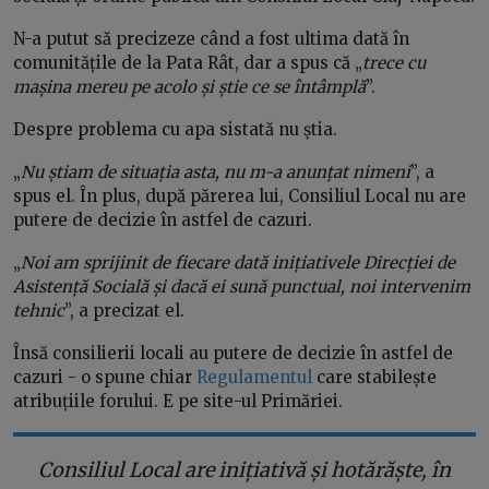
N-a putut să precizeze când a fost ultima dată în
comunitățile de la Pata Rât, dar a spus că „
trece cu
mașina mereu pe acolo și știe ce se întâmplă
”.
Despre problema cu apa sistată nu știa.
„
Nu știam de situația asta, nu m-a anunțat nimeni
”, a
spus el. În plus, după părerea lui, Consiliul Local nu are
putere de decizie în astfel de cazuri.
„
Noi am sprijinit de fiecare dată inițiativele Direcției de
Asistență Socială și dacă ei sună punctual, noi intervenim
tehnic
”, a precizat el.
Însă consilierii locali au putere de decizie în astfel de
cazuri - o spune chiar
Regulamentul
care stabilește
atribuțiile forului. E pe site-ul Primăriei.
Consiliul Local are inițiativă și hotărăște, în