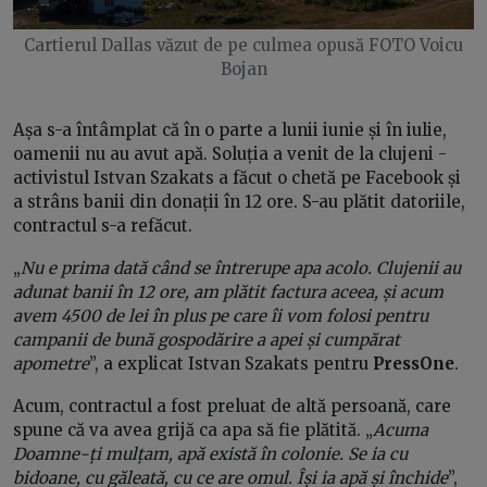
Cartierul Dallas văzut de pe culmea opusă FOTO Voicu
Bojan
Așa s-a întâmplat că în o parte a lunii iunie și în iulie,
oamenii nu au avut apă. Soluția a venit de la clujeni -
activistul Istvan Szakats a făcut o chetă pe Facebook și
a strâns banii din donații în 12 ore. S-au plătit datoriile,
contractul s-a refăcut.
„
Nu e prima dată când se întrerupe apa acolo. Clujenii au
adunat banii în 12 ore, am plătit factura aceea, și acum
avem 4500 de lei în plus pe care îi vom folosi pentru
campanii de bună gospodărire a apei și cumpărat
apometre
”, a explicat Istvan Szakats pentru
PressOne
.
Acum, contractul a fost preluat de altă persoană, care
spune că va avea grijă ca apa să fie plătită. „
Acuma
Doamne-ți mulțam, apă există în colonie. Se ia cu
bidoane, cu găleată, cu ce are omul. Își ia apă și închide
”,