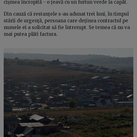
cișmea încropită - o țeavă cu un furtun verde la capăt.
Din cauză că restanțele s-au adunat trei luni, în timpul
stării de urgență, persoana care deținea contractul pe
numele ei a solicitat să fie întrerupt. Se temea că nu va
mai putea plăti factura.