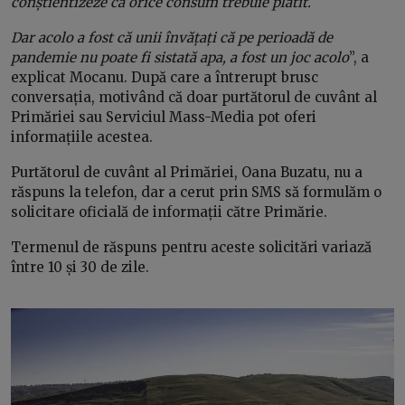
conștientizeze că orice consum trebuie plătit.
Dar acolo a fost că unii învățați că pe perioadă de
pandemie nu poate fi sistată apa, a fost un joc acolo
”, a
explicat Mocanu. După care a întrerupt brusc
conversația, motivând că doar purtătorul de cuvânt al
Primăriei sau Serviciul Mass-Media pot oferi
informațiile acestea.
Purtătorul de cuvânt al Primăriei, Oana Buzatu, nu a
răspuns la telefon, dar a cerut prin SMS să formulăm o
solicitare oficială de informații către Primărie.
Termenul de răspuns pentru aceste solicitări variază
între 10 și 30 de zile.