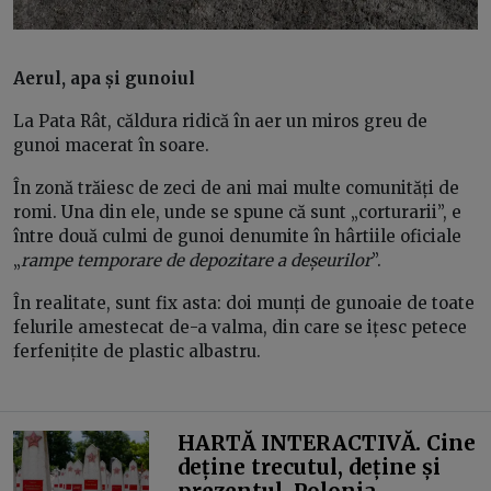
Aerul, apa și gunoiul
La Pata Rât, căldura ridică în aer un miros greu de
gunoi macerat în soare.
În zonă trăiesc de zeci de ani mai multe comunități de
romi. Una din ele, unde se spune că sunt „corturarii”, e
între două culmi de gunoi denumite în hârtiile oficiale
„
rampe temporare de depozitare a deșeurilor
”.
În realitate, sunt fix asta: doi munți de gunoaie de toate
felurile amestecat de-a valma, din care se ițesc petece
ferfenițite de plastic albastru.
HARTĂ INTERACTIVĂ. Cine
deține trecutul, deține și
prezentul. Polonia,