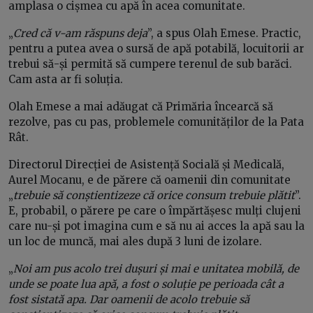
amplasa o cișmea cu apă în acea comunitate.
„
Cred că v-am răspuns deja
”, a spus Olah Emese. Practic,
pentru a putea avea o sursă de apă potabilă, locuitorii ar
trebui să-și permită să cumpere terenul de sub barăci.
Cam asta ar fi soluția.
Olah Emese a mai adăugat că Primăria încearcă să
rezolve, pas cu pas, problemele comunităților de la Pata
Rât.
Directorul Direcției de Asistență Socială și Medicală,
Aurel Mocanu, e de părere că oamenii din comunitate
„
trebuie să conștientizeze că orice consum trebuie plătit
”.
E, probabil, o părere pe care o împărtășesc mulți clujeni
care nu-și pot imagina cum e să nu ai acces la apă sau la
un loc de muncă, mai ales după 3 luni de izolare.
„
Noi am pus acolo trei dușuri și mai e unitatea mobilă, de
unde se poate lua apă, a fost o soluție pe perioada cât a
fost sistată apa. Dar oamenii de acolo trebuie să