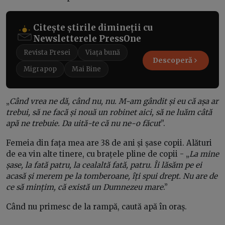
Citește știrile dimineții cu
Newsletterele PressOne
Revista Presei
Viața bună
Descoperă
Migrapop
Mai Bine
„
Când vrea ne dă, când nu, nu. M-am gândit și eu că așa ar
trebui, să ne facă și nouă un robinet aici, să ne luăm câtă
apă ne trebuie. Da uită-te că nu ne-o făcut
”.
Femeia din fața mea are 38 de ani și șase copii. Alături
de ea vin alte tinere, cu brațele pline de copii - „
La mine
șase, la fată patru, la cealaltă fată, patru. Îi lăsăm pe ei
acasă și merem pe la tomberoane, îți spui drept. Nu are de
ce să mințim, că există un Dumnezeu mare
.”
Când nu primesc de la rampă, caută apă în oraș.