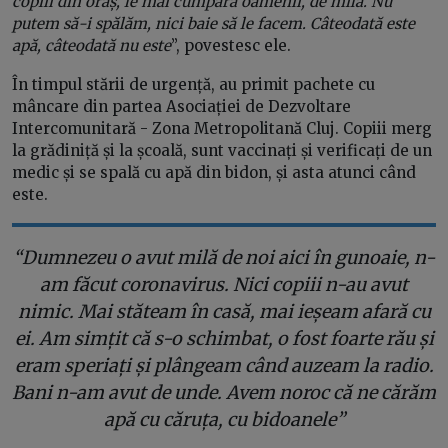
copiii din oraș, le mai cumpără oamenii, de milă. Nu
putem să-i spălăm, nici baie să le facem. Câteodată este
apă, câteodată nu este
”, povestesc ele.
În timpul stării de urgență, au primit pachete cu
mâncare din partea Asociației de Dezvoltare
Intercomunitară - Zona Metropolitană Cluj. Copiii merg
la grădiniță și la școală, sunt vaccinați și verificați de un
medic și se spală cu apă din bidon, și asta atunci când
este.
“Dumnezeu o avut milă de noi aici în gunoaie, n-
am făcut coronavirus. Nici copiii n-au avut
nimic. Mai stăteam în casă, mai ieșeam afară cu
ei. Am simțit că s-o schimbat, o fost foarte rău și
eram speriați și plângeam când auzeam la radio.
Bani n-am avut de unde. Avem noroc că ne cărăm
apă cu căruța, cu bidoanele”