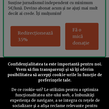
Susține jurnalismul independent cu minimum
5€/lună. Devino abonat acum și ne ajuți mai mult
decât ai crede. Îți mulțumim!
Fă o
Redirecționează
mică
3.5%
donație
Confidenţialitatea ta este importantă pentru noi.
Share this
Vrem să fim transparenţi și să îţi oferim
posibilitatea să accepţi cookie-urile în funcţie de
preferinţele tale.
De ce cookie-uri? Le utilizăm pentru a optimiza
funcţionalitatea site-ului web, a îmbunătăţi
©
2026
PressOne.ro
experienţa de navigare, a se integra cu reţele de
socializare şi a afişa reclame relevante pentru