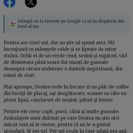
Adaugă-ne la favorite pe Google ca să nu dispărem din
feed-ul tău
Denisa are cinci ani, dar nu știe să spună asta. Mă
înconjoară cu mânuțele calde și se lipește de mine
strâns. Ochii ei de un verde crud, senini și rugători, văd
de dimineața până seara doi munți de gunoaie
deasupra cărora unduiește o dantelă negricioasă, din
roiuri de ciori.
Mai aproape, Denisa vede în fiecare zi un pâlc de colibe
din bucăți de placaj, uși dezghiocate, scaune cu câte un
picior lipsă, cauciucuri de mașini, pături și lemne.
Printre ele cresc copii, porci, câini și multe gunoaie.
Ambalajele unor dulciuri pe care Denisa nu știe nici
măcar cum să le viseze, pentru că nu le-a gustat
niciodată. Și pet-uri. Pet-uri goale în care odată era apă.