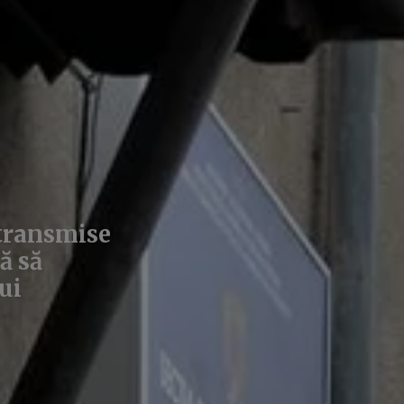
 transmise
ă să
ui