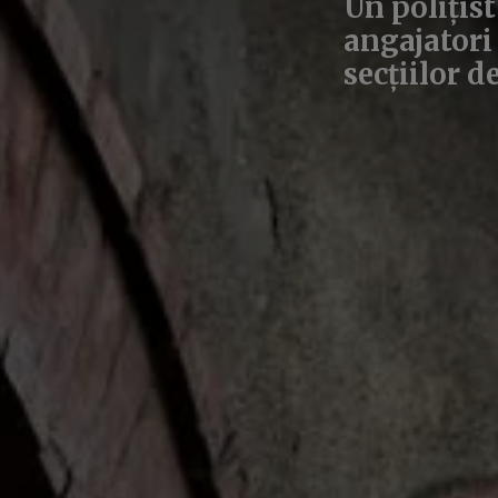
Un polițist
angajatori 
secțiilor d