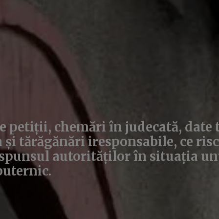
e petiții, chemări în judecată, date
 și tărăgănări iresponsabile, ce risc
spunsul autorităților în situația un
uternic.