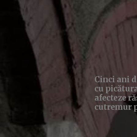
Cinci ani d
cu picătura
afecteze ră
cutremur p