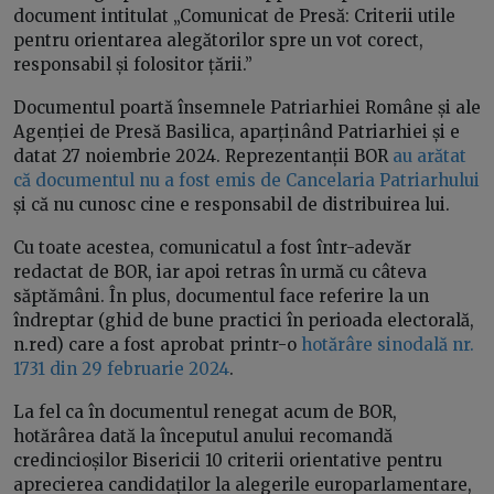
document intitulat „Comunicat de Presă: Criterii utile
pentru orientarea alegătorilor spre un vot corect,
responsabil și folositor țării.”
Documentul poartă însemnele Patriarhiei Române și ale
Agenției de Presă Basilica, aparținând Patriarhiei și e
datat 27 noiembrie 2024. Reprezentanții BOR
au arătat
că documentul nu a fost emis de Cancelaria Patriarhului
și că nu cunosc cine e responsabil de distribuirea lui.
Cu toate acestea, comunicatul a fost într-adevăr
redactat de BOR, iar apoi retras în urmă cu câteva
săptămâni. În plus, documentul face referire la un
îndreptar (ghid de bune practici în perioada electorală,
n.red) care a fost aprobat printr-o
hotărâre sinodală nr.
1731 din 29 februarie 2024
.
La fel ca în documentul renegat acum de BOR,
hotărârea dată la începutul anului recomandă
credincioșilor Bisericii 10 criterii orientative pentru
aprecierea candidaților la alegerile europarlamentare,