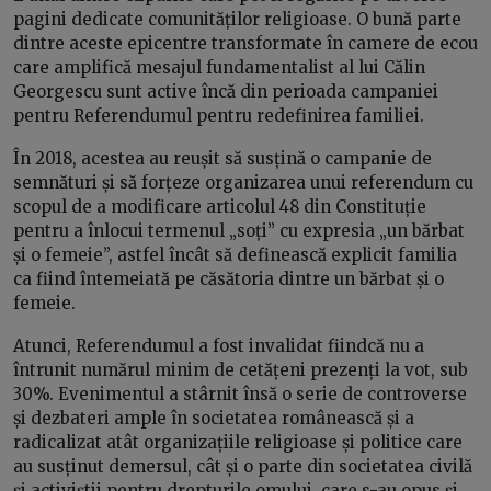
pagini dedicate comunităților religioase. O bună parte
dintre aceste epicentre transformate în camere de ecou
care amplifică mesajul fundamentalist al lui Călin
Georgescu sunt active încă din perioada campaniei
pentru Referendumul pentru redefinirea familiei.
În 2018, acestea au reușit să susțină o campanie de
semnături și să forțeze organizarea unui referendum cu
scopul de a modificare articolul 48 din Constituție
pentru a înlocui termenul „soți” cu expresia „un bărbat
și o femeie”, astfel încât să definească explicit familia
ca fiind întemeiată pe căsătoria dintre un bărbat și o
femeie.
Atunci, Referendumul a fost invalidat fiindcă nu a
întrunit numărul minim de cetățeni prezenți la vot, sub
30%. Evenimentul a stârnit însă o serie de controverse
și dezbateri ample în societatea românească și a
radicalizat atât organizațiile religioase și politice care
au susținut demersul, cât și o parte din societatea civilă
și activiștii pentru drepturile omului, care s-au opus și