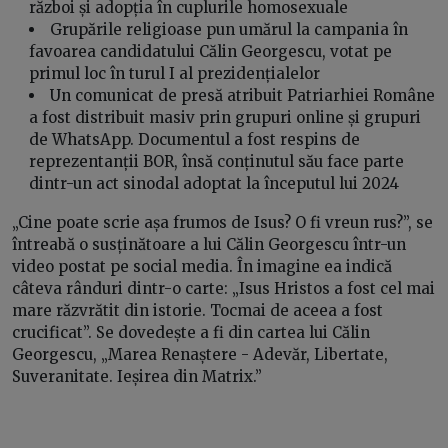
război și adopția în cuplurile homosexuale
Grupările religioase pun umărul la campania în
favoarea candidatului Călin Georgescu, votat pe
primul loc în turul I al prezidențialelor
Un comunicat de presă atribuit Patriarhiei Române
a fost distribuit masiv prin grupuri online și grupuri
de WhatsApp. Documentul a fost respins de
reprezentanții BOR, însă conținutul său face parte
dintr-un act sinodal adoptat la începutul lui 2024
„Cine poate scrie așa frumos de Isus? O fi vreun rus?”, se
întreabă o susținătoare a lui Călin Georgescu într-un
video postat pe social media. În imagine ea indică
câteva rânduri dintr-o carte: „Isus Hristos a fost cel mai
mare răzvrătit din istorie. Tocmai de aceea a fost
crucificat”. Se dovedește a fi din cartea lui Călin
Georgescu, „Marea Renaștere - Adevăr, Libertate,
Suveranitate. Ieșirea din Matrix.”