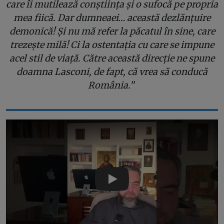
care îi mutilează conștiința și o sufocă pe propria
mea fiică. Dar dumneaei… această dezlănțuire
demonică! Și nu mă refer la păcatul în sine, care
trezește milă! Ci la ostentația cu care se impune
acel stil de viață. Către această direcție ne spune
doamna Lasconi, de fapt, că vrea să conducă
România.”
Play