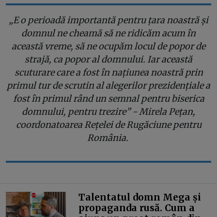
„E o perioadă importantă pentru țara noastră și
domnul ne cheamă să ne ridicăm acum în
această vreme, să ne ocupăm locul de popor de
strajă, ca popor al domnului. Iar această
scuturare care a fost în națiunea noastră prin
primul tur de scrutin al alegerilor prezidențiale a
fost în primul rând un semnal pentru biserica
domnului, pentru trezire” - Mirela Pețan,
coordonatoarea Rețelei de Rugăciune pentru
România.
Talentatul domn Mega și
propaganda rusă. Cum a