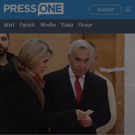
Susține
Știri
Opinii
Mediu
Viața
Orașe