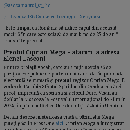
@asezamantul_sf_ilie
♬ Псалам 136 Славите Господа - Херувим
„Este timpul ca România să ridice capul din această
mocirlă în care este sclavă de mai bine de 25 de ani”,
transmite preotul.
Preotul Ciprian Mega - atacuri la adresa
Elenei Lasconi
Printre prelații vocali, care au simțit nevoia să se
poziționeze public de partea unui candidat în perioada
electorală se numără și preotul-regizor Ciprian Mega. E
vorba de Parohia Sfântul Spiridon din Oradea, al cărei
preot, împreună cu soția sa și actorul Dorel Vișan au
defilat la Moscova la Festivalul Internațional de Film în
2024, în plin conflict cu Occidentul și război în Ucraina.
Detalii despre misterioasa viață a părintelui Mega
puteți găsi în PressOne
aici
. Ciprian Mega a înregistrat
un video de circa 40 de minute care începe cu concluzia