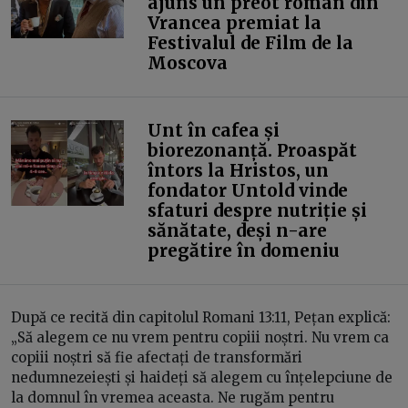
ajuns un preot român din
Vrancea premiat la
Festivalul de Film de la
Moscova
Unt în cafea și
biorezonanță. Proaspăt
întors la Hristos, un
fondator Untold vinde
sfaturi despre nutriție și
sănătate, deși n-are
pregătire în domeniu
După ce recită din capitolul Romani 13:11, Pețan explică:
„Să alegem ce nu vrem pentru copiii noștri. Nu vrem ca
copiii noștri să fie afectați de transformări
nedumnezeiești și haideți să alegem cu înțelepciune de
la domnul în vremea aceasta. Ne rugăm pentru