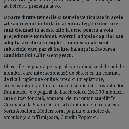
au boicotat prezența la vot.
O parte dintre temerile și temele vehiculate în acele
zile au revenit în forță în atenția alegătorilor care
sunt chemați în aceste zile la urne pentru a vota
președintele României. Avortul, adopția copiilor sau
adopția acestora în cupluri homosexuale sunt
subiectele care par să încline balanța în favoarea
candidatului Călin Georgescu.
Discuțiile se poartă pe pagini care adună zeci de mii de
membri, care interacționează de obicei cu un conținut
de tipul rugăciune online, predici înregistrate,
binecuvântări și citate din sfinți și mistici. „Cuvântul lui
Dumnezeu” e o pagină de Facebook cu 168.000 membri,
care a fost fondată, aparent, de un român stabilit în
Germania, la Saarbrücken, al cărui nume în rețea este
Sorin Absalom. Moderatorul paginii e un șofer de
ambulanță din Timișoara, Claudiu Popovici.