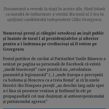
Documentul a revenit la viață în aceste zile, fiind folosit
ca unealtă de influențare a votului din turul al 2-lea în
sprijinul candidatului independent Călin Georgescu.
Numeroși preoți și călugări ortodocși au ieșit public
și înainte de turul I al prezidențialelor și ulterior
pentru a-i îndemna pe credincioși să îl voteze pe
Georgescu
.
Fostul purtător de cuvânt al Patriarhiei Vasile Bănescu a
sesizat pe pagina sa personală de Facebook că există
„medii bisericești” care practică un „ortodoxism
paranoid și legionaroid” (...) „unde Europa e percepută
ca Sodoma și Moscova ca a treia Romă” și că în unele
biserici din Diaspora preoții „au deschis larg ușile spre
a-i lăsa să peroreze veninos și furibund în ele pe
propagandiștii cei mai deșănțați ai antieuropenismului
și putinismului agresor.”