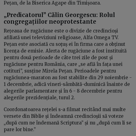
Pețan, de la Biserica Agape din Timișoara.
„Predicatorul” Călin Georgescu: Rolul
congregațiilor neoprotestante
Rețeaua de rugăciune este o divizie de credincioși
afiliată unei televiziuni religioase, Alfa Omega TV.
Pețan este asociată cu soțuș ei în firma care a obținut
licența de emisie. Alerta de rugăciune a fost instituită
pentru două perioade de câte trei zile de post și
rugăciune pentru România, care „se află în fața unei
cotituri”, susține Mirela Pețan. Perioadele pentru
rugăciunea-maraton au fost stabilite din 29 noiembrie -
1 decembrie, adică vineri-sâmbătă-duminică înainte de
alegerile parlamentare și în 6 - 8 decembrie pentru
alegerile prezidențiale, turul 2.
Coordonatoarea rețelei s-a filmat recitând mai multe
versete din Biblie și îndeamnă credincioșii să voteze
„după cum ne îndemană Scriptura” și nu „după cum li se
pare lor bine.”