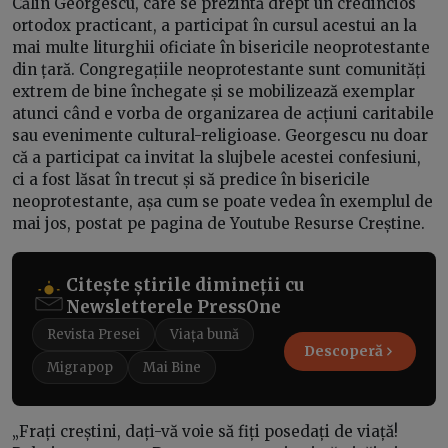
Călin Georgescu, care se prezintă drept un credincios
ortodox practicant, a participat în cursul acestui an la
mai multe liturghii oficiate în bisericile neoprotestante
din țară. Congregațiile neoprotestante sunt comunități
extrem de bine închegate și se mobilizează exemplar
atunci când e vorba de organizarea de acțiuni caritabile
sau evenimente cultural-religioase. Georgescu nu doar
că a participat ca invitat la slujbele acestei confesiuni,
ci a fost lăsat în trecut și să predice în bisericile
neoprotestante, așa cum se poate vedea în exemplul de
mai jos, postat pe pagina de Youtube Resurse Creștine.
Citește știrile dimineții cu
Newsletterele PressOne
Revista Presei
Viața bună
Descoperă
Migrapop
Mai Bine
„Frați creștini, dați-vă voie să fiți posedați de viață!