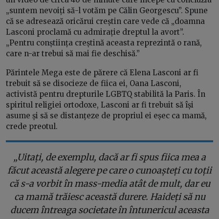
„suntem nevoiți să-l votăm pe Călin Georgescu”. Spune
că se adresează oricărui creștin care vede că „doamna
Lasconi proclamă cu admirație dreptul la avort”.
„Pentru conștiința creștină aceasta reprezintă o rană,
care n-ar trebui să mai fie deschisă.”
Părintele Mega este de părere că Elena Lasconi ar fi
trebuit să se disocieze de fiica ei, Oana Lasconi,
activistă pentru drepturile LGBTQ stabilită la Paris. În
spiritul religiei ortodoxe, Lasconi ar fi trebuit să își
asume și să se distanțeze de propriul ei eșec ca mamă,
crede preotul.
„Uitați, de exemplu, dacă ar fi spus fiica mea a
făcut această alegere pe care o cunoașteți cu toții
că s-a vorbit în mass-media atât de mult, dar eu
ca mamă trăiesc această durere. Haideți să nu
ducem întreaga societate în întunericul aceasta