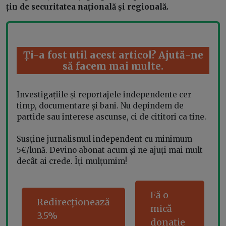
țin de securitatea națională și regională.
Ți-a fost util acest articol? Ajută-ne
să facem mai multe.
Investigațiile și reportajele independente cer
timp, documentare și bani. Nu depindem de
partide sau interese ascunse, ci de cititori ca tine.
Susține jurnalismul independent cu minimum
5€/lună. Devino abonat acum și ne ajuți mai mult
decât ai crede. Îți mulțumim!
Fă o
Redirecționează
mică
3.5%
donație