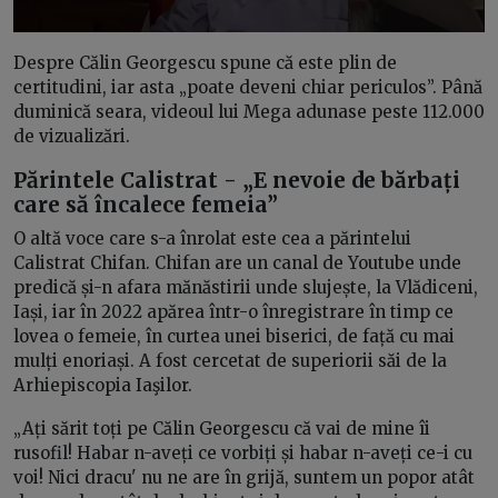
Despre Călin Georgescu spune că este plin de
certitudini, iar asta „poate deveni chiar periculos”. Până
duminică seara, videoul lui Mega adunase peste 112.000
de vizualizări.
Părintele Calistrat - „E nevoie de bărbați
care să încalece femeia”
O altă voce care s-a înrolat este cea a părintelui
Calistrat Chifan. Chifan are un canal de Youtube unde
predică și-n afara mănăstirii unde slujește, la Vlădiceni,
Iași, iar în 2022 apărea într-o înregistrare în timp ce
lovea o femeie, în curtea unei biserici, de față cu mai
mulți enoriași. A fost cercetat de superiorii săi de la
Arhiepiscopia Iaşilor.
„Ați sărit toți pe Călin Georgescu că vai de mine îi
rusofil! Habar n-aveți ce vorbiți și habar n-aveți ce-i cu
voi! Nici dracu' nu ne are în grijă, suntem un popor atât