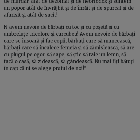
de murdar, atât de dezbinat și de neortodox și suntem
un popor atât de învrăjbit și de înrăit și de spurcat și de
afurisit și atât de sucit!
N-avem nevoie de bărbați cu toc și cu poșetă și cu
umbreluțe tricolore și curcubeu! Avem nevoie de bărbați
care se însoară și fac copii, bărbați care să muncească,
bărbați care să încalece femeia și să zămislească, să are
cu plugul pe ogor, să sape, să știe să taie un lemn, să
facă o casă, să zidească, să gândească. Nu mai fiți bătuți
în cap că ni se alege praful de noi!”