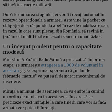
să facă instrucție militară.
După terminarea stagiului, ei vor fi trecuți automat în
rezerva operațională a armatei. Asta vine la pachet cu
obligația de a răspunde la apel în caz de mobilizare sau,
în cazul în care sunt plecați din România, să revină în
țară în cel mult
15 zile
în cazul izbucnirii unui război.
Un început prudent pentru o capacitate
modestă
Ministrul Apărării, Radu Miruță a precizat că, în prima
etapă, se urmărește
atragerea a 1.000 de voluntari în
acest an
și și-a exprimat speranța că „în lunile
februarie-martie” va putea fi demarat mecanismul de
înscriere.
Miruță a anunțat, de asemenea, că va emite în curând
un ordin de ministru în acest sens, în care să se
precizeze exact unitățile la care tinerii care vor să facă
armata vor putea fi înrolați.