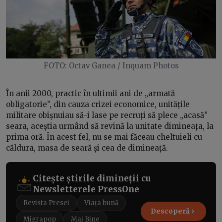
FOTO: Octav Ganea / Inquam Photos
În anii 2000, practic în ultimii ani de „armată
obligatorie”, din cauza crizei economice, unitățile
militare obișnuiau să-i lase pe recruți să plece „acasă”
seara, aceștia urmând să revină la unitate dimineața, la
prima oră. În acest fel, nu se mai făceau cheltuieli cu
căldura, masa de seară și cea de dimineață.
Citește știrile dimineții cu
Newsletterele PressOne
Revista Presei
Viața bună
Descoperă
Migrapop
Mai Bine