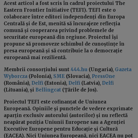
Acest articol a fost scris în cadrul proiectului The
Eastern Frontier Initiative (TEFI). TEFI este o
colaborare între editori independenți din Europa
Centrală și de Est, menită să încurajeze reflecția
comună și cooperarea privind problemele de
securitate europeană din regiune. Proiectul își
propune să promoveze schimbul de cunoștințe în
presa europeană și să contribuie la o democrație
europeană mai rezilientă.
Membrii consorțiului sunt
444.hu
(Ungaria),
Gazeta
Wyborcza
(Polonia),
SME
(Slovacia),
PressOne
(România),
Delfi
(Estonia),
Delfi
(Latvia),
Delfi
(Lituania), și
Bellingcat
(Țările de Jos).
Proiectul TEFI este cofinanțat de Uniunea
Europeană. Opiniile și punctele de vedere exprimate
aparțin exclusiv autorului (autorilor) și nu reflectă
neapărat poziția Uniunii Europene sau a Agenției
Executive Europene pentru Educație și Cultură
(EACEA). Nici Uniunea Europeană, nici EACEA nu pot