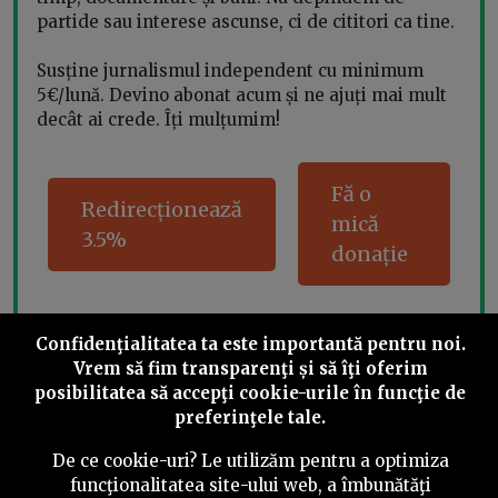
partide sau interese ascunse, ci de cititori ca tine.
Susține jurnalismul independent cu minimum
5€/lună. Devino abonat acum și ne ajuți mai mult
decât ai crede. Îți mulțumim!
Fă o
Redirecționează
mică
3.5%
donație
Confidenţialitatea ta este importantă pentru noi.
Share this
Vrem să fim transparenţi și să îţi oferim
posibilitatea să accepţi cookie-urile în funcţie de
preferinţele tale.
De ce cookie-uri? Le utilizăm pentru a optimiza
funcţionalitatea site-ului web, a îmbunătăţi