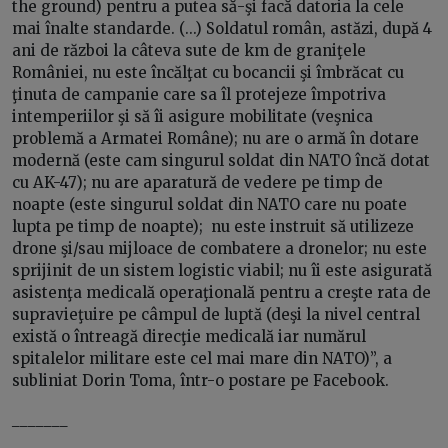
the ground) pentru a putea să-şi facă datoria la cele
mai înalte standarde. (...) Soldatul român, astăzi, după 4
ani de război la câteva sute de km de graniţele
României, nu este încălţat cu bocancii şi îmbrăcat cu
ţinuta de campanie care sa îl protejeze împotriva
intemperiilor şi să îi asigure mobilitate (veşnica
problemă a Armatei Române); nu are o armă în dotare
modernă (este cam singurul soldat din NATO încă dotat
cu AK-47); nu are aparatură de vedere pe timp de
noapte (este singurul soldat din NATO care nu poate
lupta pe timp de noapte); nu este instruit să utilizeze
drone şi/sau mijloace de combatere a dronelor; nu este
sprijinit de un sistem logistic viabil; nu îi este asigurată
asistenţa medicală operaţională pentru a creşte rata de
supravieţuire pe câmpul de luptă (deşi la nivel central
există o întreagă direcţie medicală iar numărul
spitalelor militare este cel mai mare din NATO)”, a
subliniat Dorin Toma, într-o postare pe Facebook.
_______