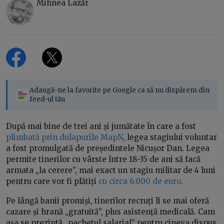
Mihnea Lazăr
Adaugă-ne la favorite pe Google ca să nu dispărem din
feed-ul tău
După mai bine de trei ani și jumătate în care a fost
plimbată prin dulapurile MapN
, legea stagiului voluntar
a fost promulgată de președintele Nicușor Dan. Legea
permite tinerilor cu vârste între 18-35 de ani să facă
armata „la cerere”, mai exact un stagiu militar de 4 luni
pentru care vor fi plătiți
cu circa 6.000 de euro
.
Pe lângă banii promiși, tinerilor recruți li se mai oferă
cazare și hrană „gratuită”, plus asistență medicală. Cam
așa se prezintă „pachetul salarial” pentru cineva dispus