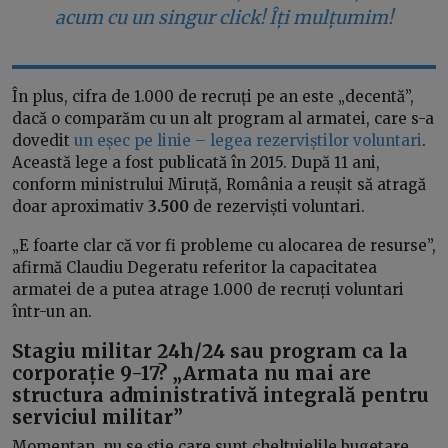
acum cu un singur click! Îți mulțumim!
În plus, cifra de 1.000 de recruți pe an este „decentă”,
dacă o comparăm cu un alt program al armatei, care s-a
dovedit
un eșec pe linie – legea rezerviștilor voluntari
.
Această lege a fost publicată în 2015. După 11 ani,
conform ministrului Miruță, România a reușit să atragă
doar aproximativ
3.500
de rezerviști voluntari.
„E foarte clar că vor fi probleme cu alocarea de resurse”,
afirmă Claudiu Degeratu referitor la capacitatea
armatei de a putea atrage 1.000 de recruți voluntari
într-un an.
Stagiu militar 24h/24 sau program ca la
corporație 9-17? „Armata nu mai are
structura administrativă integrală pentru
serviciul militar”
Momentan, nu se știe care sunt cheltuielile bugetare