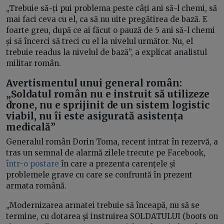
„Trebuie să-ți pui problema peste câți ani să-l chemi, să
mai faci ceva cu el, ca să nu uite pregătirea de bază. E
foarte greu, după ce ai făcut o pauză de 5 ani să-l chemi
și să încerci să treci cu el la nivelul următor. Nu, el
trebuie readus la nivelul de bază”, a explicat analistul
militar român.
Avertismentul unui general român:
„Soldatul român nu e instruit să utilizeze
drone, nu e sprijinit de un sistem logistic
viabil, nu îi este asigurată asistența
medicală”
Generalul român Dorin Toma, recent intrat în rezervă, a
tras un semnal de alarmă zilele trecute pe Facebook,
într-o postare
în care a prezenta carențele și
problemele grave cu care se confruntă în prezent
armata română.
„Modernizarea armatei trebuie să înceapă, nu să se
termine, cu dotarea şi instruirea SOLDATULUI (boots on