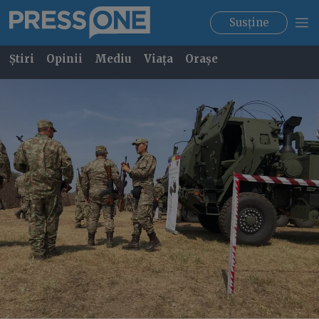
Susține
Știri
Opinii
Mediu
Viața
Orașe