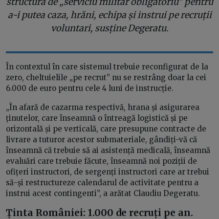
structură de „serviciu militar obligatoriu” pentru
a-i putea caza, hrăni, echipa și instrui pe recruții
voluntari, susține Degeratu.
În contextul în care sistemul trebuie reconfigurat de la
zero, cheltuielile „pe recrut” nu se restrâng doar la cei
6.000 de euro pentru cele 4 luni de instrucție.
„În afară de cazarma respectivă, hrana și asigurarea
ținutelor, care înseamnă o întreagă logistică și pe
orizontală și pe verticală, care presupune contracte de
livrare a tuturor acestor submateriale, gândiți-vă că
înseamnă că trebuie să ai asistență medicală, înseamnă
evaluări care trebuie făcute, înseamnă noi poziții de
ofițeri instructori, de sergenți instructori care ar trebui
să-și restructureze calendarul de activitate pentru a
instrui acest contingenti”, a arătat Claudiu Degeratu.
Ținta României: 1.000 de recruți pe an.