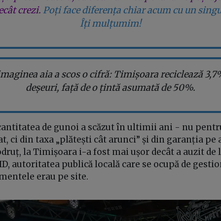
cât crezi.
Poți face diferența chiar acum cu un singu
Îți mulțumim!
imaginea aia a scos o cifră: Timișoara reciclează 3,7
deșeuri, față de o țintă asumată de 50%.
 cantitatea de gunoi a scăzut în ultimii ani - nu pentr
t, ci din taxa „plătești cât arunci” și din garanția pe
druț, la Timișoara i-a fost mai ușor decât a auzit de l
DID, autoritatea publică locală care se ocupă de gesti
mentele erau pe site.