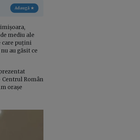
Adaugă ★
Timișoara,
 de mediu ale
e care puțini
 nu au găsit ce
 prezentat
E - Centrul Român
rim orașe