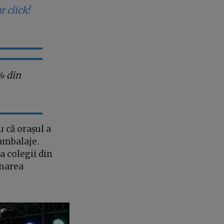
r click!
% din
u că orașul a
 ambalaje.
a colegii din
onarea