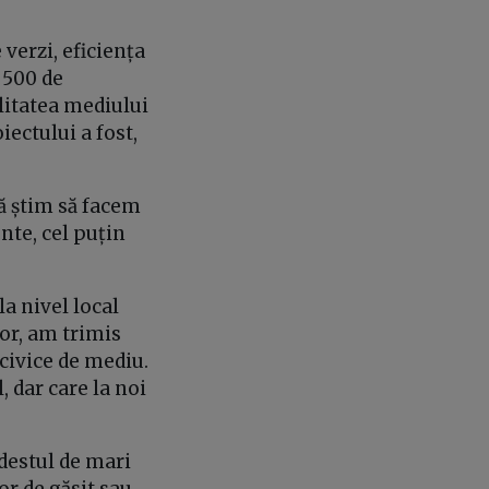
 verzi, eficiența
 500 de
litatea mediului
iectului a fost,
să știm să facem
nte, cel puțin
a nivel local
lor, am trimis
 civice de mediu.
, dar care la noi
i destul de mari
or de găsit sau