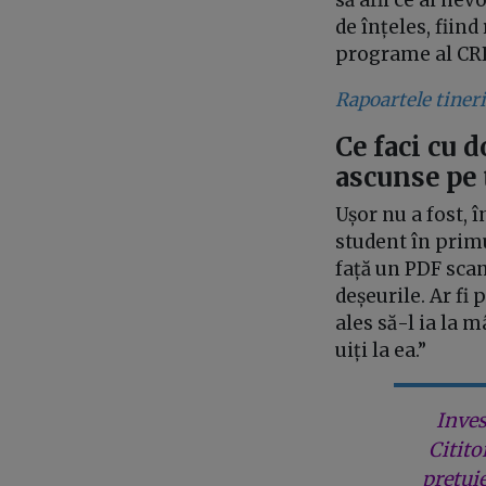
de înțeles, fiin
programe al CR
Rapoartele tineril
Ce faci cu 
ascunse pe 
Ușor nu a fost, 
student în primu
față un PDF scan
deșeurile. Ar fi
ales să-l ia la m
uiți la ea.”
Inves
Citito
prețui