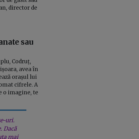
an, director de
canate sau
mplu, Codruț,
ișoara, avea în
ează orașul lui
omat cifrele. A
ne o imagine, te
e-uri.
e. Dacă
uta mai