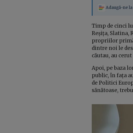
Adaugă-ne la 
Timp de cinci lu
Reșița, Slatina,
propriilor primă
dintre noi le de
căutau, au cerut
Apoi, pe baza lo
public, în fața 
de Politici Eur
sănătoase, treb