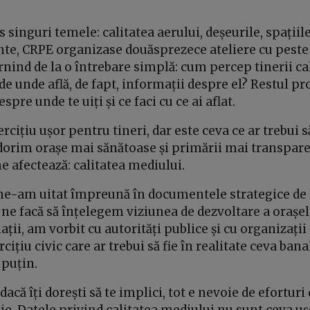
s singuri temele: calitatea aerului, deșeurile, spațiile
inte, CRPE organizase douăsprezece ateliere cu peste
rnind de la o întrebare simplă: cum percep tinerii ca
 de unde află, de fapt, informații despre el? Restul pro
spre unde te uiți și ce faci cu ce ai aflat.
ercițiu ușor pentru tineri, dar este ceva ce ar trebui 
 dorim orașe mai sănătoase și primării mai transpare
e afectează: calitatea mediului.
 ne-am uitat împreună în documentele strategice de l
ă ne facă să înțelegem viziunea de dezvoltare a orașe
ații, am vorbit cu autorități publice și cu organizații
ițiu civic care ar trebui să fie în realitate ceva banal
 puțin.
i dacă îți dorești să te implici, tot e nevoie de efortur
voie. Datele privind calitatea mediului nu sunt ceva uș