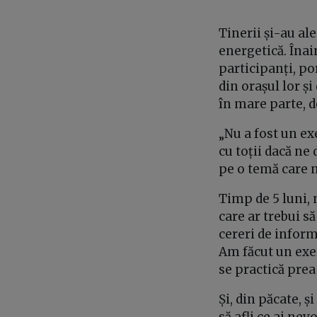
Tinerii și-au ale
energetică. Îna
participanți, po
din orașul lor și
în mare parte, de
„Nu a fost un ex
cu toții dacă ne
pe o temă care n
Timp de 5 luni,
care ar trebui s
cereri de inform
Am făcut un exerc
se practică prea
Și, din păcate, ș
să afli ce ai ne