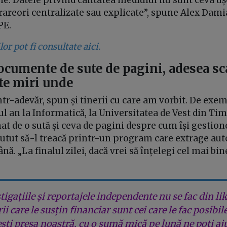
d rareori centralizate sau explicate”, spune Alex Dami
PE.
or pot fi consultate aici.
documente de sute de pagini, adesea s
te miri unde
într-adevăr, spun și tinerii cu care am vorbit. De exe
l an la Informatică, la Universitatea de Vest din Tim
at de o sută și ceva de pagini despre cum își gestion
 putut să-l treacă printr-un program care extrage aut
ână. „La finalul zilei, dacă vrei să înțelegi cel mai bi
tigațiile și reportajele independente nu se fac din lik
rii care le susțin financiar sunt cei care le fac posibil
ești presa noastră, cu o sumă mică pe lună ne poți aj