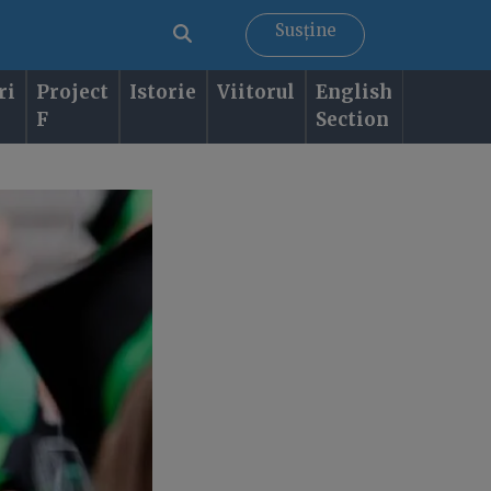
Susține
ri
Project
Istorie
Viitorul
English
F
Section