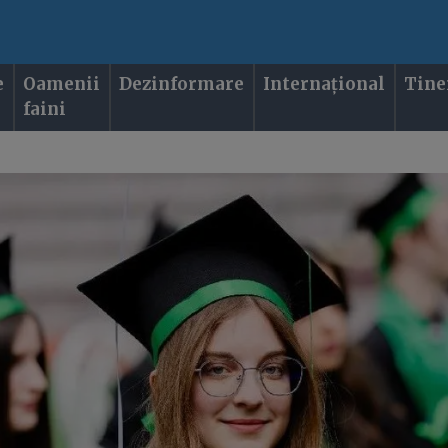
e
Oamenii
Dezinformare
Internațional
Tine
faini