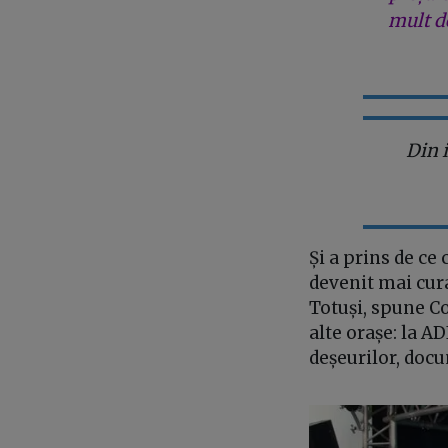
mult de
Din 
Și a prins de ce
devenit mai cura
Totuși, spune Co
alte orașe: la A
deșeurilor, docu