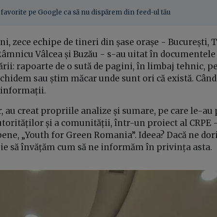
favorite pe Google ca să nu dispărem din feed-ul tău
ni, zece echipe de tineri din șase orașe - București, 
 Râmnicu Vâlcea și Buzău - s-au uitat în documentele
rii: rapoarte de o sută de pagini, în limbaj tehnic, p
schidem sau știm măcar unde sunt ori că există. Când
 informații.
r, au creat propriile analize și sumare, pe care le-au
autorităților și a comunității, într-un proiect al CRP
opene, „Youth for Green Romania”. Ideea? Dacă ne do
uie să învățăm cum să ne informăm în privința asta.