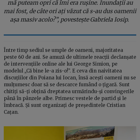
mă puteam opri că îmi era rușine. Inundații au
mai fost, de câte ori ați văzut că s-au dus oamenii
așa masiv acolo?”, povestește Gabriela Iosip.
Între timp sediul se umple de oameni, majoritatea
peste 60 de ani. Se amuză de ultimele reacții declanșate
de intervențiile online ale lui George Simion, pe
modelul „Că bine le-a zis-o!”. E ceva din naivitatea
discuțiilor din Poiana lui Iocan, însă acești oameni nu se
mulțumesc doar să se descarce fumând o țigară. Sunt
chitiți să-ți obțină dreptatea urmărindu-și convingerile
până în pânzele albe. Primesc vestele de partid și le
îmbracă. Și sunt organizați de președintele Cristian
Cațan.