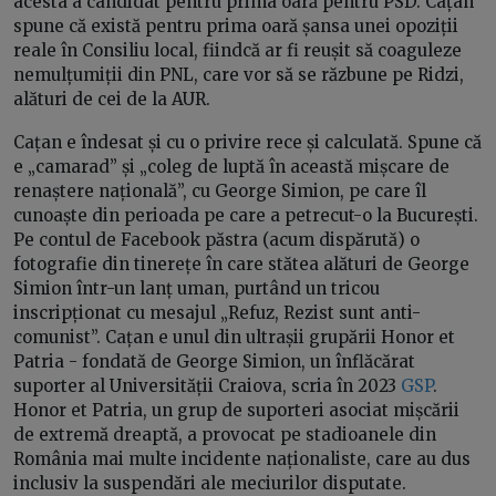
acesta a candidat pentru prima oară pentru PSD. Cațan
spune că există pentru prima oară șansa unei opoziții
reale în Consiliu local, fiindcă ar fi reușit să coaguleze
nemulțumiții din PNL, care vor să se răzbune pe Ridzi,
alături de cei de la AUR.
Cațan e îndesat și cu o privire rece și calculată. Spune că
e „camarad” și „coleg de luptă în această mișcare de
renaștere națională”, cu George Simion, pe care îl
cunoaște din perioada pe care a petrecut-o la București.
Pe contul de Facebook păstra (acum dispărută) o
fotografie din tinerețe în care stătea alături de George
Simion într-un lanț uman, purtând un tricou
inscripționat cu mesajul „Refuz, Rezist sunt anti-
comunist”. Cațan e unul din ultrașii grupării Honor et
Patria - fondată de George Simion, un înflăcărat
suporter al Universității Craiova, scria în 2023
GSP
.
Honor et Patria, un grup de suporteri asociat mișcării
de extremă dreaptă, a provocat pe stadioanele din
România mai multe incidente naționaliste, care au dus
inclusiv la suspendări ale meciurilor disputate.