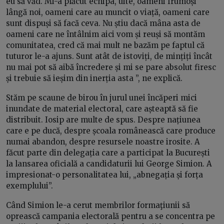
eu să văd. Mi-a plăcut echipa, uite, oameni frumoși
lângă noi, oameni care au muncit o viață, oameni care
sunt dispuși să facă ceva. Nu știu dacă mâna asta de
oameni care ne întâlnim aici vom și reuși să montăm
comunitatea, cred că mai mult ne bazăm pe faptul că
tuturor le-a ajuns. Sunt atât de istoviți, de mințiți încât
nu mai pot să aibă încredere și mi se pare absolut firesc
și trebuie să ieșim din inerția asta ”, ne explică.
Stăm pe scaune de birou în jurul unei încăperi mici
inundate de material electoral, care așteaptă să fie
distribuit. Iosip are multe de spus. Despre națiunea
care e pe ducă, despre școala românească care produce
numai abandon, despre resursele noastre irosite. A
făcut parte din delegația care a participat la București
la lansarea oficială a candidaturii lui George Simion. A
impresionat-o personalitatea lui, „abnegația și forța
exemplului”.
Când Simion le-a cerut membrilor formaţiunii să
oprească campania electorală pentru a se concentra pe