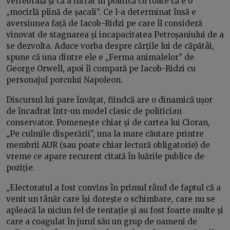
vertebrală și că a intrat în politică cu toate că e o
„mocirlă plină de șacali”. Ce l-a determinat însă e
aversiunea față de Iacob-Ridzi pe care îl consideră
vinovat de stagnarea și incapacitatea Petroșaniului de a
se dezvolta. Aduce vorba despre cărțile lui de căpătâi,
spune că una dintre ele e „Ferma animalelor” de
George Orwell, apoi îl compară pe Iacob-Ridzi cu
personajul porcului Napoleon.
Discursul lui pare învățat, fiindcă are o dinamică ușor
de încadrat într-un model clasic de politician
conservator. Pomenește chiar și de cartea lui Cioran,
„Pe culmile disperării”, una la mare căutare printre
membrii AUR (sau poate chiar lectură obligatorie) de
vreme ce apare recurent citată în luările publice de
poziție.
„Electoratul a fost convins în primul rând de faptul că a
venit un tânăr care își dorește o schimbare, care nu se
apleacă la niciun fel de tentație și au fost foarte multe și
care a coagulat în jurul său un grup de oameni de