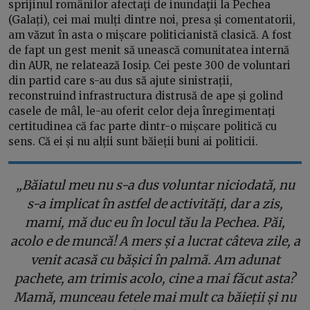
sprijinul românilor afectaţi de inundaţii la Pechea
(Galați), cei mai mulți dintre noi, presa și comentatorii,
am văzut în asta o mișcare politicianistă clasică. A fost
de fapt un gest menit să unească comunitatea internă
din AUR, ne relatează Iosip. Cei peste 300 de voluntari
din partid care s-au dus să ajute sinistrații,
reconstruind infrastructura distrusă de ape și golind
casele de mâl, le-au oferit celor deja înregimentați
certitudinea că fac parte dintr-o mișcare politică cu
sens. Că ei și nu alții sunt băieții buni ai politicii.
„Băiatul meu nu s-a dus voluntar niciodată, nu
s-a implicat în astfel de activități, dar a zis,
mami, mă duc eu în locul tău la Pechea. Păi,
acolo e de muncă! A mers și a lucrat câteva zile, a
venit acasă cu bășici în palmă. Am adunat
pachete, am trimis acolo, cine a mai făcut asta?
Mamă, munceau fetele mai mult ca băieții și nu