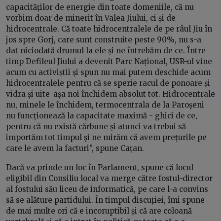
capacităților de energie din toate domeniile, că nu
vorbim doar de minerit în Valea Jiului, ci și de
hidrocentrale. Că toate hidrocentralele de pe râul Jiu în
jos spre Gorj, care sunt construite peste 90%, nu s-a
dat niciodată drumul la ele și ne întrebăm de ce. Între
timp Defileul Jiului a devenit Parc Național, USR-ul vine
acum cu activiștii și spun nu mai putem deschide acum
hidrocentralele pentru că se sperie racul de ponoare și
vidra și uite-așa noi închidem absolut tot. Hidrocentrale
nu, minele le închidem, termocentrala de la Paroșeni
nu funcționează la capacitate maximă - ghici de ce,
pentru că nu există cărbune și atunci va trebui să
importăm tot timpul și ne mirăm că avem prețurile pe
care le avem la facturi”, spune Cațan.
Dacă va prinde un loc în Parlament, spune că locul
eligibil din Consiliu local va merge către fostul-director
al fostului său liceu de informatică, pe care l-a convins
să se alăture partidului. În timpul discuției, îmi spune
de mai multe ori că e incoruptibil și că are coloană