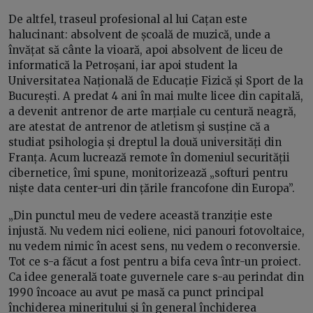
De altfel, traseul profesional al lui Cațan este
halucinant: absolvent de școală de muzică, unde a
învățat să cânte la vioară, apoi absolvent de liceu de
informatică la Petroșani, iar apoi student la
Universitatea Națională de Educație Fizică și Sport de la
București. A predat 4 ani în mai multe licee din capitală,
a devenit antrenor de arte marțiale cu centură neagră,
are atestat de antrenor de atletism și susține că a
studiat psihologia și dreptul la două universități din
Franța. Acum lucrează remote în domeniul securității
cibernetice, îmi spune, monitorizează „softuri pentru
niște data center-uri din țările francofone din Europa”.
„Din punctul meu de vedere această tranziție este
injustă. Nu vedem nici eoliene, nici panouri fotovoltaice,
nu vedem nimic în acest sens, nu vedem o reconversie.
Tot ce s-a făcut a fost pentru a bifa ceva într-un proiect.
Ca idee generală toate guvernele care s-au perindat din
1990 încoace au avut pe masă ca punct principal
închiderea mineritului și în general închiderea