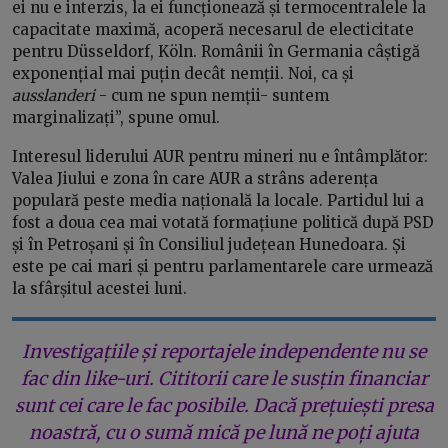
ei nu e interzis, la ei funcționează și termocentralele la
capacitate maximă, acoperă necesarul de electicitate
pentru Düsseldorf, Köln. Românii în Germania câștigă
exponențial mai puțin decât nemții. Noi, ca și
ausslanderi
- cum ne spun nemții- suntem
marginalizați”, spune omul.
Interesul liderului AUR pentru mineri nu e întâmplător:
Valea Jiului e zona în care AUR a strâns aderența
populară peste media națională la locale. Partidul lui a
fost a doua cea mai votată formațiune politică după PSD
și în Petroșani și în Consiliul județean Hunedoara. Și
este pe cai mari și pentru parlamentarele care urmează
la sfârșitul acestei luni.
Investigațiile și reportajele independente nu se
fac din like-uri. Cititorii care le susțin financiar
sunt cei care le fac posibile. Dacă prețuiești presa
noastră, cu o sumă mică pe lună ne poți ajuta