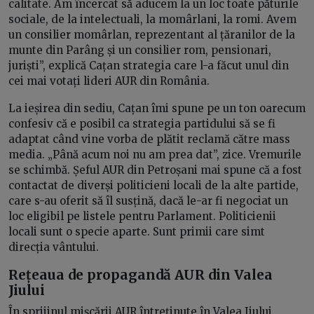
calitate. Am încercat să aducem la un loc toate păturile
sociale, de la intelectuali, la momârlani, la romi. Avem
un consilier momârlan, reprezentant al țăranilor de la
munte din Parâng și un consilier rom, pensionari,
juriști”, explică Cațan strategia care l-a făcut unul din
cei mai votați lideri AUR din România.
La ieșirea din sediu, Cațan îmi spune pe un ton oarecum
confesiv că e posibil ca strategia partidului să se fi
adaptat când vine vorba de plătit reclamă către mass
media. „Până acum noi nu am prea dat”, zice. Vremurile
se schimbă. Șeful AUR din Petroșani mai spune că a fost
contactat de diverși politicieni locali de la alte partide,
care s-au oferit să îl susțină, dacă le-ar fi negociat un
loc eligibil pe listele pentru Parlament. Politicienii
locali sunt o specie aparte. Sunt primii care simt
direcția vântului.
Rețeaua de propagandă AUR din Valea
Jiului
În sprijinul mișcării AUR întreținute în Valea Jiului