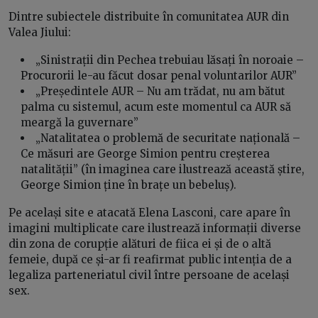
Dintre subiectele distribuite în comunitatea AUR din
Valea Jiului:
„Sinistrații din Pechea trebuiau lăsați în noroaie –
Procurorii le-au făcut dosar penal voluntarilor AUR”
„Președintele AUR – Nu am trădat, nu am bătut
palma cu sistemul, acum este momentul ca AUR să
meargă la guvernare”
„Natalitatea o problemă de securitate națională –
Ce măsuri are George Simion pentru creșterea
natalității” (în imaginea care ilustrează această știre,
George Simion ține în brațe un bebeluș).
Pe același site e atacată Elena Lasconi, care apare în
imagini multiplicate care ilustrează informații diverse
din zona de corupție alături de fiica ei și de o altă
femeie, după ce și-ar fi reafirmat public intenția de a
legaliza parteneriatul civil între persoane de același
sex.