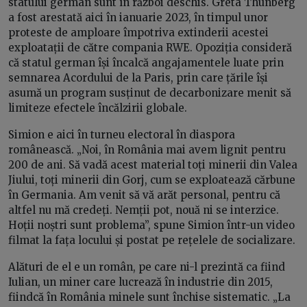
statului german sunt în război deschis. Greta Thunberg
a fost arestată aici în ianuarie 2023, în timpul unor
proteste de amploare împotriva extinderii acestei
exploatații de către compania RWE. Opoziția consideră
că statul german își încalcă angajamentele luate prin
semnarea Acordului de la Paris, prin care țările își
asumă un program susținut de decarbonizare menit să
limiteze efectele încălzirii globale.
Simion e aici în turneu electoral în diaspora
românească. „Noi, în România mai avem lignit pentru
200 de ani. Să vadă acest material toți minerii din Valea
Jiului, toți minerii din Gorj, cum se exploatează cărbune
în Germania. Am venit să vă arăt personal, pentru că
altfel nu mă credeți. Nemții pot, nouă ni se interzice.
Hoții noștri sunt problema”, spune Simion într-un video
filmat la fața locului și postat pe rețelele de socializare.
Alături de el e un român, pe care ni-l prezintă ca fiind
Iulian, un miner care lucrează în industrie din 2015,
fiindcă în România minele sunt închise sistematic. „La