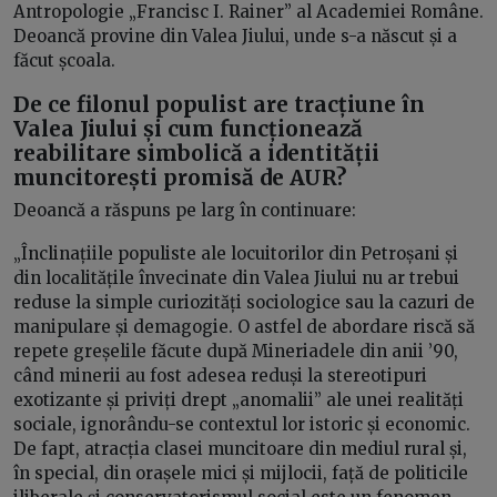
Antropologie „Francisc I. Rainer” al Academiei Române.
Deoancă provine din Valea Jiului, unde s-a născut și a
făcut școala.
De ce filonul populist are tracțiune în
Valea Jiului și cum funcționează
reabilitare simbolică a identității
muncitorești promisă de AUR?
Deoancă a răspuns pe larg în continuare:
„Înclinațiile populiste ale locuitorilor din Petroșani și
din localitățile învecinate din Valea Jiului nu ar trebui
reduse la simple curiozități sociologice sau la cazuri de
manipulare și demagogie. O astfel de abordare riscă să
repete greșelile făcute după Mineriadele din anii ’90,
când minerii au fost adesea reduși la stereotipuri
exotizante și priviți drept „anomalii” ale unei realități
sociale, ignorându-se contextul lor istoric și economic.
De fapt, atracția clasei muncitoare din mediul rural și,
în special, din orașele mici și mijlocii, față de politicile