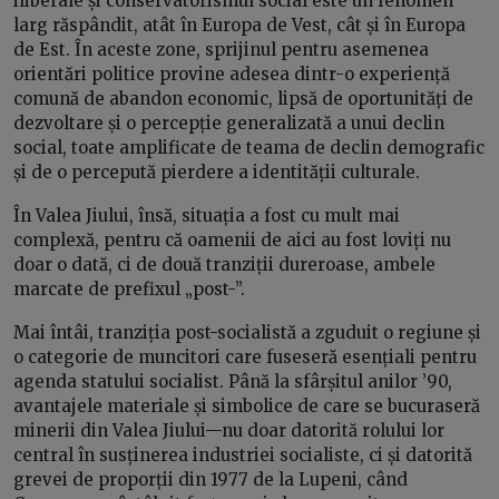
iliberale și conservatorismul social este un fenomen
larg răspândit, atât în Europa de Vest, cât și în Europa
de Est. În aceste zone, sprijinul pentru asemenea
orientări politice provine adesea dintr-o experiență
comună de abandon economic, lipsă de oportunități de
dezvoltare și o percepție generalizată a unui declin
social, toate amplificate de teama de declin demografic
și de o percepută pierdere a identității culturale.
În Valea Jiului, însă, situația a fost cu mult mai
complexă, pentru că oamenii de aici au fost loviți nu
doar o dată, ci de două tranziții dureroase, ambele
marcate de prefixul „post-”.
Mai întâi, tranziția post-socialistă a zguduit o regiune și
o categorie de muncitori care fuseseră esențiali pentru
agenda statului socialist. Până la sfârșitul anilor ’90,
avantajele materiale și simbolice de care se bucuraseră
minerii din Valea Jiului—nu doar datorită rolului lor
central în susținerea industriei socialiste, ci și datorită
grevei de proporții din 1977 de la Lupeni, când