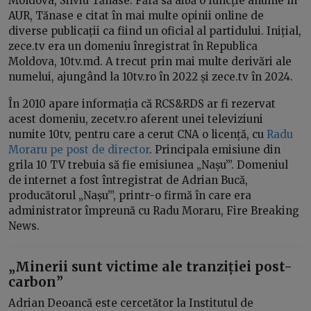
Moldova, Silviu Tănase. Fără să aibă o funcție anume în
AUR, Tănase e citat în mai multe opinii online de
diverse publicații ca fiind un oficial al partidului. Inițial,
zece.tv era un domeniu înregistrat în Republica
Moldova, 10tv.md. A trecut prin mai multe derivări ale
numelui, ajungând la 10tv.ro în 2022 și zece.tv în 2024.
În 2010 apare informația că RCS&RDS ar fi rezervat
acest domeniu, zecetv.ro aferent unei televiziuni
numite 10tv, pentru care a cerut CNA o licență, cu
Radu
Moraru pe post de director
. Principala emisiune din
grila 10 TV trebuia să fie emisiunea „Nașu’”. Domeniul
de internet a fost întregistrat de Adrian Bucă,
producătorul „Nașu’”, printr-o firmă în care era
administrator împreună cu Radu Moraru, Fire Breaking
News.
„
Minerii sunt victime ale tranziției post-
carbon
”
Adrian Deoancă este cercetător la Institutul de