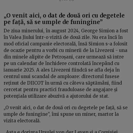
„O venit aici, o dat de două ori cu degetele
pe față, să se umple de funingine”
De ziua minerului, în august 2024, George Simion a fost
în Valea Jiului într-o vizită de două zile. Nu era încă în
mod oficial campanie electorală, însă Simion s-a folosit
de ocazie pentru a vorbi cu minerii de la Livezeni - una
din minele alipite de Petroșani, care urmează să intre
pe un calendar de închidere controlată începând cu
ianuarie 2025. A ales Livezeni fiindcă se afla deja în
centrul unui scandal de amploare: directorul fusese
reținut de DIICOT în urmă cu câteva săptămâni, fiind
cercetat pentru practici frauduloase de angajare și
potențiala utilizare abuzivă a ajutorului de stat.
„O venit aici, o dat de două ori cu degetele pe față, să se
umple de funingine”, îmi spune un miner, martor la
vizita electorală.
„Asta e dorința Ursulei von der Leyen și a Comisiei