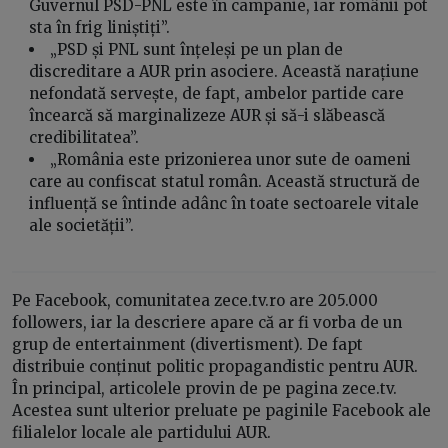
Guvernul PSD-PNL este în campanie, iar românii pot
sta în frig liniștiți”.
„PSD și PNL sunt înțeleși pe un plan de
discreditare a AUR prin asociere. Această narațiune
nefondată servește, de fapt, ambelor partide care
încearcă să marginalizeze AUR și să-i slăbească
credibilitatea”.
„România este prizonierea unor sute de oameni
care au confiscat statul român. Această structură de
influență se întinde adânc în toate sectoarele vitale
ale societății”.
Pe Facebook, comunitatea zece.tv.ro are 205.000
followers, iar la descriere apare că ar fi vorba de un
grup de entertainment (divertisment). De fapt
distribuie conținut politic propagandistic pentru AUR.
În principal, articolele provin de pe pagina zece.tv.
Acestea sunt ulterior preluate pe paginile Facebook ale
filialelor locale ale partidului AUR.