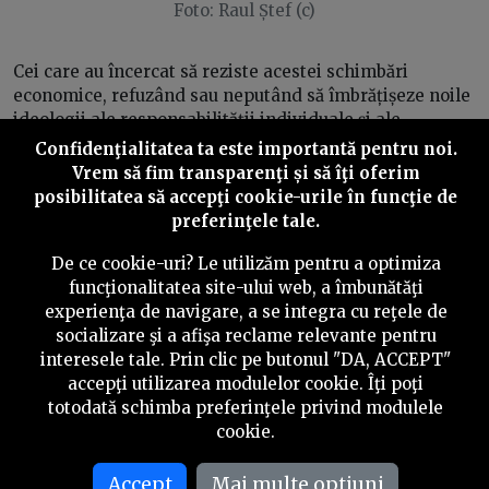
Foto: Raul Ștef (c)
Cei care au încercat să reziste acestei schimbări
economice, refuzând sau neputând să îmbrățișeze noile
ideologii ale responsabilității individuale și ale
antreprenoriatului, au fost adesea stigmatizați ca fiind
Confidenţialitatea ta este importantă pentru noi.
inapți pentru noua economie: pasivi, inflexibili,
Vrem să fim transparenţi și să îţi oferim
incapabili de recalificare și lipsiți de motivație. Totuși,
posibilitatea să accepţi cookie-urile în funcţie de
acești oameni nu au fost, de fapt, niciodată pasivi,
preferinţele tale.
neajutorați sau leneși. Oricine a trăit finele anilor ’90 și
începutul anilor 2000 în Valea Jiului, fără vreun
De ce cookie-uri? Le utilizăm pentru a optimiza
privilegiu material, poate depune mărturie despre
funcţionalitatea site-ului web, a îmbunătăţi
descurcăreala de care au dat dovadă oamenii, ca să-și
experienţa de navigare, a se integra cu reţele de
asigure traiul: lucrând în mai multe locuri, făcând mici
socializare şi a afişa reclame relevante pentru
slujbe, devenind bișnițari și jonglând cu microcredite.
interesele tale. Prin clic pe butonul "DA, ACCEPT"
accepţi utilizarea modulelor cookie. Îţi poţi
În ciuda acestei extraordinare capacități de adaptare,
totodată schimba preferinţele privind modulele
erodarea constantă și aparent ireversibilă a statutului și
cookie.
a securității materiale, combinată cu stigmatul lăsat de
mineriade, a transformat o identitate muncitorească
Accept
Mai multe optiuni