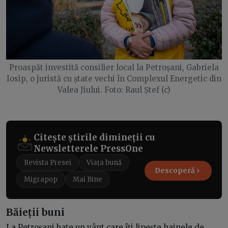
Proaspăt investită consilier local la Petroșani, Gabriela
Iosip, o juristă cu ștate vechi în Complexul Energetic din
Valea Jiului. Foto: Raul Ștef (c)
Citește știrile dimineții cu
Newsletterele PressOne
Revista Presei
Viața bună
Descoperă
Migrapop
Mai Bine
Băieții buni
La Petroșani bate un vânt care îți lipește hainele de