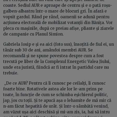
coaste. Sediul AUR e aproape de centru și e o pată roșu-
galben-albastru într-o mare de blocuri gri. În afară e
vopsit gardul. Rând pe rând, oamenii se adună pentru
acțiunea electorală de mobilizat votanții din Bănița. Vor
pleca cu mașinile, după ce preiau afișe, pliante și ziarele
de campanie cu Planul Simion.
Gabriela Iosip e și ea aici (foto sus), însoțită de fiul ei, un
tânăr sub 30 de ani, amândoi membri AUR. Se
recomandă și ne spune povestea despre cum a fost
trecută pe liber de la Complexul Energetic Valea Jiului,
unde era juristă, fiindcă ar fi intrat în partidul care nu
trebuie.
„De ce AUR? Pentru că îi cunosc pe ceilalți, îi cunosc
foarte bine. Rotativele astea ale lor le-am prins pe
toate, în funcție de cum se schimba eșichierul politic,
jap, jos cu toții. Și te apucă așa o lehamite de mă mir că
n-am făcut hepatită de urât. Și într-o sâmbătă venind,
am văzut ușa aici deschisă și mi-am zis, ia, hai să intru