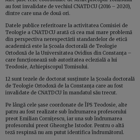
au fost invalidate de vechiul CNATDCU (2016 – 2020),
dintre care una de două ori.
Datele publice referitoare la activitatea Comisiei de
Teologie a CNATDCU arată că cea mai mare problemă
din perspectiva nerespectării standardelor de etică
academică este la Școala doctorală de Teologie
Ortodoxă de la Universitatea Ovidius din Constanța –
care funcționează sub autoritatea eclezială a lui
Teodosie, Arhiepiscopul Tomisului.
12 sunt tezele de doctorat susținute la Școala doctorală
de Teologie Ortodoxă de la Constanța care au fost
invalidate de CNATDCU în mandatul său trecut.
Pe lângă cele șase coordonate de ÎPS Teodosie, alte
patru au fost realizate sub îndrumarea profesorului
preot Emilian Cornițescu, iar una sub îndrumarea
profesorului preot Gheorghe Istodor. Pentru o altă
teză respinsă nu am putut identifica îndrumătorul.