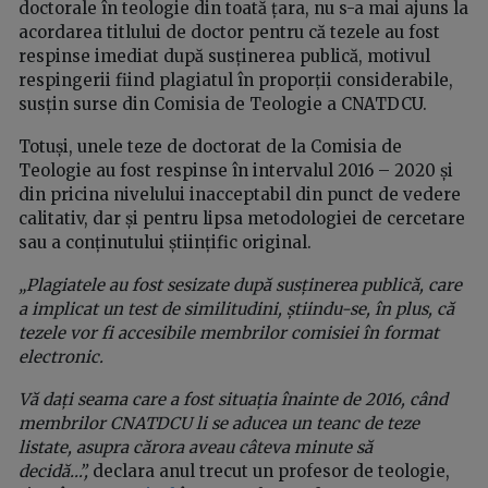
doctorale în teologie din toată țara, nu s-a mai ajuns la
acordarea titlului de doctor pentru că tezele au fost
respinse imediat după susținerea publică, motivul
respingerii fiind plagiatul în proporții considerabile,
susțin surse din Comisia de Teologie a CNATDCU.
Totuși, unele teze de doctorat de la Comisia de
Teologie au fost respinse în intervalul 2016 – 2020 și
din pricina nivelului inacceptabil din punct de vedere
calitativ, dar și pentru lipsa metodologiei de cercetare
sau a conținutului științific original.
„Plagiatele au fost sesizate după susținerea publică, care
a implicat un test de similitudini, știindu-se, în plus, că
tezele vor fi accesibile membrilor comisiei în format
electronic.
Vă dați seama care a fost situația înainte de 2016, când
membrilor CNATDCU li se aducea un teanc de teze
listate, asupra cărora aveau câteva minute să
decidă…”,
declara anul trecut un profesor de teologie,