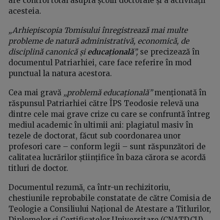
are control total asupra școlii doctorale și a activității
acesteia.
„Arhiepiscopia Tomisului înregistrează mai multe
probleme de natură administrativă, economică, de
disciplină canonică și
educațională
”,
se precizează în
documentul Patriarhiei, care face referire în mod
punctual la natura acestora.
Cea mai gravă
„problemă educațională”
menționată în
răspunsul Patriarhiei către ÎPS Teodosie relevă una
dintre cele mai grave crize cu care se confruntă întreg
mediul academic în ultimii ani: plagiatul masiv în
tezele de doctorat, făcut sub coordonarea unor
profesori care – conform legii – sunt răspunzători de
calitatea lucrărilor științifice în baza cărora se acordă
titluri de doctor.
Documentul rezumă, ca într-un rechizitoriu,
chestiunile reprobabile constatate de către Comisia de
Teologie a Consiliului Național de Atestare a Titlurilor,
Diplomelor și Certificatelor Universitare (CNATDCU)