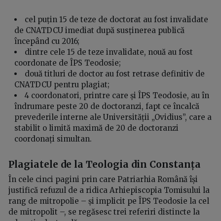
cel puțin 15 de teze de doctorat au fost invalidate
de CNATDCU imediat după susținerea publică
începând cu 2016;
dintre cele 15 de teze invalidate, nouă au fost
coordonate de ÎPS Teodosie;
două titluri de doctor au fost retrase definitiv de
CNATDCU pentru plagiat;
4 coordonatori, printre care și ÎPS Teodosie, au în
îndrumare peste 20 de doctoranzi, fapt ce încalcă
prevederile interne ale Universității „Ovidius”, care a
stabilit o limită maximă de 20 de doctoranzi
coordonați simultan.
Plagiatele de la Teologia din Constanța
În cele cinci pagini prin care Patriarhia Română își
justifică refuzul de a ridica Arhiepiscopia Tomisului la
rang de mitropolie – și implicit pe ÎPS Teodosie la cel
de mitropolit –, se regăsesc trei referiri distincte la