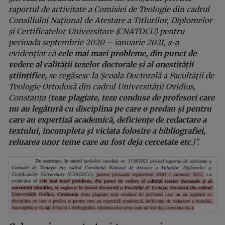
raportul de activitate a Comisiei de Teologie din cadrul
Consiliului Național de Atestare a Titlurilor, Diplomelor
și Certificatelor Universitare (CNATDCU) pentru
perioada septembrie 2020 – ianuarie 2021, s-a
evidențiat că
cele mai mari probleme, din punct de
vedere al calității tezelor doctorale și al onestității
științifice,
se regăsesc la Școala Doctorală a Facultății de
Teologie Ortodoxă din cadrul Universității Ovidius,
Constanța (
teze plagiate, teze conduse de profesori care
nu au legătură cu disciplina pe care o predau și pentru
care au expertiză academică, deficiențe de redactare a
textului, incompleta și viciata folosire a bibliografiei,
reluarea unor teme care au fost deja cercetate etc
.)”.