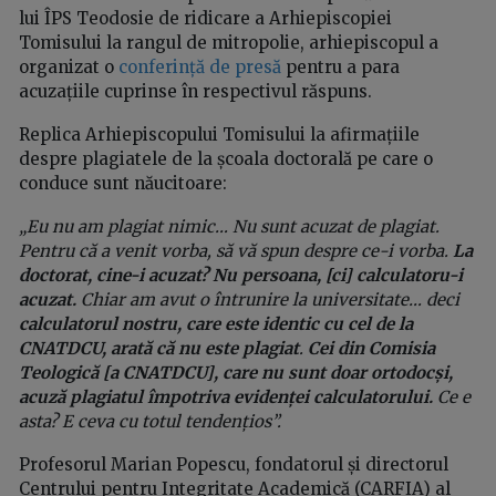
lui ÎPS Teodosie de ridicare a Arhiepiscopiei
Tomisului la rangul de mitropolie, arhiepiscopul a
organizat o
conferință de presă
pentru a para
acuzațiile cuprinse în respectivul răspuns.
Replica Arhiepiscopului Tomisului la afirmațiile
despre plagiatele de la școala doctorală pe care o
conduce sunt năucitoare:
„Eu nu am plagiat nimic… Nu sunt acuzat de plagiat.
Pentru că a venit vorba, să vă spun despre ce-i vorba.
La
doctorat, cine-i acuzat? Nu persoana, [ci] calculatoru-i
acuzat.
Chiar am avut o întrunire la universitate… deci
calculatorul nostru, care este identic cu cel de la
CNATDCU, arată că nu este plagiat
.
Cei din Comisia
Teologică [a CNATDCU], care nu sunt doar ortodocși,
acuză plagiatul împotriva evidenței calculatorului.
Ce e
asta? E ceva cu totul tendențios”.
Profesorul Marian Popescu, fondatorul și directorul
Centrului pentru Integritate Academică (CARFIA) al