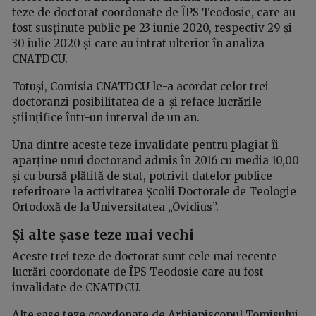
teze de doctorat coordonate de ÎPS Teodosie, care au
fost susținute public pe 23 iunie 2020, respectiv 29 și
30 iulie 2020 și care au intrat ulterior în analiza
CNATDCU.
Totuși, Comisia CNATDCU le-a acordat celor trei
doctoranzi posibilitatea de a-și reface lucrările
științifice într-un interval de un an.
Una dintre aceste teze invalidate pentru plagiat îi
aparține unui doctorand admis în 2016 cu media 10,00
și cu bursă plătită de stat, potrivit datelor publice
referitoare la activitatea Școlii Doctorale de Teologie
Ortodoxă de la Universitatea „Ovidius”.
Și alte șase teze mai vechi
Aceste trei teze de doctorat sunt cele mai recente
lucrări coordonate de ÎPS Teodosie care au fost
invalidate de CNATDCU.
Alte șase teze coordonate de Arhiepiscopul Tomisului