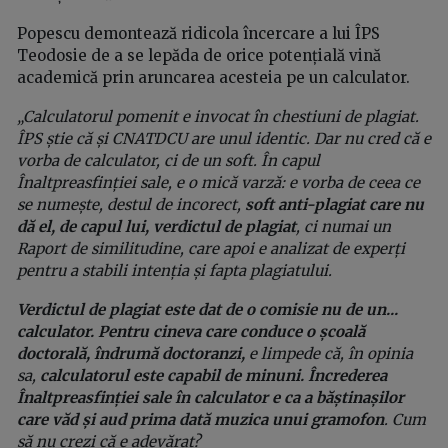
Popescu demontează ridicola încercare a lui ÎPS
Teodosie de a se lepăda de orice potențială vină
academică prin aruncarea acesteia pe un calculator.
„Calculatorul pomenit e invocat în chestiuni de plagiat.
ÎPS știe că și CNATDCU are unul identic. Dar nu cred că e
vorba de calculator, ci de un soft. În capul
Înaltpreasfinției sale, e o mică varză: e vorba de ceea ce
se numește, destul de incorect,
soft anti-plagiat care nu
dă el, de capul lui, verdictul de plagiat
, ci numai un
Raport de similitudine, care apoi e analizat de experți
pentru a stabili intenția și fapta plagiatului.
Verdictul de plagiat este dat de o comisie nu de un...
calculator. Pentru cineva care conduce o școală
doctorală, îndrumă doctoranzi,
e limpede că, în opinia
sa,
calculatorul este capabil de minuni.
Încrederea
Înaltpreasfinției sale în calculator e ca a băștinașilor
care văd și aud prima dată muzica unui gramofon
. Cum
să nu crezi că e adevărat?