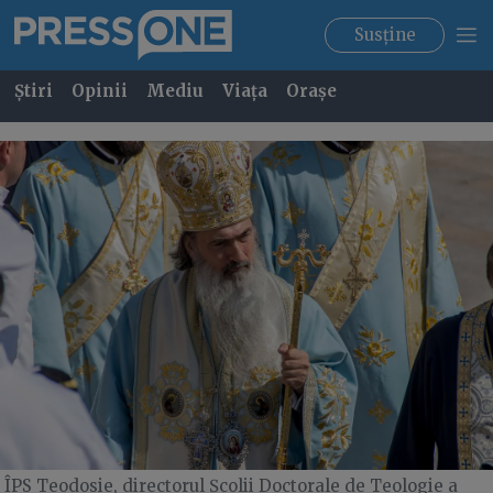
Susține
Știri
Opinii
Mediu
Viața
Orașe
ÎPS Teodosie, directorul Școlii Doctorale de Teologie a