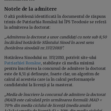
Notele de la admitere
O altă problemă identificată în documentul de răspuns
trimis de Patriarhia Română lui ÎPS Teodosie se referă
la admiterea la doctorat:
„Admiterea la doctorat a unor candidați cu note sub 8,50
încălcând hotărârile Sfântului Sinod în acest sens
(hotărârea sinodală nr.337/2010)”.
Hotărârea Sinodului nr. 337/2010, potrivit site-ului
Patriarhiei Române
, stabilește că media minimă
pentru înscrierea la concursul de admitere la doctorat
este de 8,51 și definește, foarte clar, un algoritm de
calcul al acesteia care ia în calcul performanțele
candidatului la licență și la masterat.
„Media de înscriere la concursul de admitere la doctorat
(MAD) este calculată prin următoarea formulă: MAD =
70% din media ciclului de licență (media anului
1+2+3+4+media de licență: 5) + 30% din media ciclului