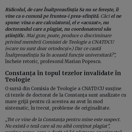
Ridicolul, de care Înaltpreasfinția Sa nu se ferește, îi
vine ca o cunună pe fruntea-i prea-sfințită.
Căci
el ne
spune: vina o are calculatorul, el e «acuzat», nu
doctorandul care a plagiat, nu coordonatorul său
științific.
Mai grav, poate, produce o discriminare
privind membrii Comisiei de Teologie a CNATDCU
(«care nu sunt doar ortodocși».) Dar ce caută
Înaltpreasfinția Sa în această funcție universitară?”,
încheie retoric, profesorul Marian Popescu.
Constanța în topul tezelor invalidate în
Teologie
O sursă din Comisia de Teologie a CNATDCU susține
că tezele de doctorat de la Constanța sunt analizate cu
mare grijă pentru că acestea au avut în mod
sistematic, în trecut, probleme de originalitate.
„Tot ce vine de la Constanța pentru mine este suspect.
Nu există o teză care să nu aibă conținut plagiat”,