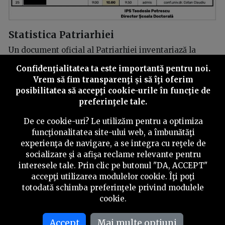
Statistica Patriarhiei
Un document oficial al Patriarhiei inventariază la
nivelul țării – pe parcursul a 51 de pagini – 614
Confidenţialitatea ta este importantă pentru noi.
doctoranzi înregistrați în anul universitar 2018-2019 în
Vrem să fim transparenţi și să îţi oferim
cele nouă școli doctorale de teologie ortodoxă.
posibilitatea să accepţi cookie-urile în funcţie de
preferinţele tale.
Tezele acestor doctoranzi erau coordonate, atunci, de
85 de conducători științifici, media națională fiind de
De ce cookie-uri? Le utilizăm pentru a optimiza
7,22 doctoranzi/coordonator.
funcţionalitatea site-ului web, a îmbunătăţi
experienţa de navigare, a se integra cu reţele de
Dintre acei 85 de coordonatori listați, o treime – 28,
socializare şi a afişa reclame relevante pentru
mai exact – depășeau la acel moment limita de 8
interesele tale. Prin clic pe butonul "DA, ACCEPT"
doctoranzi stabilită în Legea Educației din 2011 în
accepţi utilizarea modulelor cookie. Îţi poţi
varianta ei inițială. Anularea acestei restricții, în
totodată schimba preferinţele privind modulele
timpul guvernării Ponta, a permis ca cinci
cookie.
coordonatori de doctorate în teologie ortodoxă să aibă,
în anul universitar 2018 – 2019, peste 20 de
doctoranzi.
Accept
Mai multe optiuni