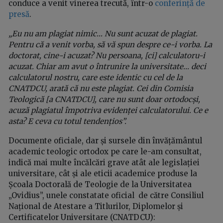
conduce a venit vinerea trecută, într-o
conferință de
presă
.
„Eu nu am plagiat nimic… Nu sunt acuzat de plagiat.
Pentru că a venit vorba, să vă spun despre ce-i vorba. La
doctorat, cine-i acuzat? Nu persoana, [ci] calculatoru-i
acuzat. Chiar am avut o întrunire la universitate… deci
calculatorul nostru, care este identic cu cel de la
CNATDCU, arată că nu este plagiat. Cei din Comisia
Teologică [a CNATDCU], care nu sunt doar ortodocși,
acuză plagiatul împotriva evidenței calculatorului. Ce e
asta? E ceva cu totul tendențios”.
Documente oficiale, dar și sursele din învățământul
academic teologic ortodox pe care le-am consultat,
indică mai multe încălcări grave atât ale legislației
universitare, cât și ale eticii academice produse la
Școala Doctorală de Teologie de la Universitatea
„Ovidius”, unele constatate oficial de către Consiliul
Național de Atestare a Titlurilor, Diplomelor și
Certificatelor Universitare (CNATDCU):