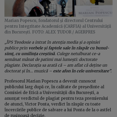
Marian Popescu, fondatorul și directorul Centrului
pentru Integritate Academică (CARFIA) al Universității
din București. FOTO: ALEX TUDOR / AGERPRES
„ÎPS Teodosie a intrat în atenția media și a opiniei
publice prin
vorbele și faptele sale în răspăr cu bunul-
simț, cu umilința creștină
. Culege netulburat ce-a
semănat mânat de patimi mai lumești: doctorate
plagiate. Declarația sa arată că – am aflat că deține un
doctorat și în... muzică –
este afon în cele universitare”.
Profesorul Marian Popescu
a devenit cunoscut
publicului larg după ce, în calitate de președinte al
Comisiei de Etică a Universității din București, a
anunțat verdictul de plagiat pentru teza premierului
de atunci, Victor Ponta, verdict în răspăr cu toate
încercările publice de salvare a lui Ponta de la o astfel
de rușinoasă decizie.