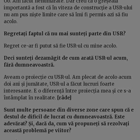
Oo. Am făcut nenumărate. Dar cred că o greșeală
importantă a fost că în viteza de construcție a USR-ului
nu am pus niște limite care să îmi fi permis azi să fiu
acolo.
Regretați faptul că nu mai sunteți parte din USR?
Regret ce-ar fi putut să fie USR-ul cu mine acolo.
Deci sunteți dezamăgit de cum arată USR-ul acum,
fără dumneavoastră.
Aveam o proiecție cu USR-ul. Am plecat de acolo acum
doi ani și jumătate, USR-ul a făcut lucruri foarte
interesante. E o diferență între proiecția mea și ce s-a
întâmplat în realitate.
[râde]
Sunt multe persoane din diverse zone care spun că e
destul de dificil de lucrat cu dumneavoastră. Este
adevărat? Și, dacă da, cum vă propuneți să rezolvați
această problemă pe viitor?