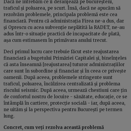
Dacă ne întrebăm ce îi deranjează pe bucureșteni,
traficul și poluarea, pe scurt. Însă, dacă ne apucăm să
rezolvăm problemele, principala problemă este cea
financiară. Pentru că administrația Firea ne-a dus, dar
și Oprescu cu acea subvenție neplătită la RADET, ne-au
adus într-o situație practică de incapacitate de plată,
așa cum estimasem în primăvara anului trecut.
Deci primul lucru care trebuie făcut este reajustarea
financiară a bugetului Primăriei Capitalei și, bineînțeles
că asta înseamnă [reajustarea] tuturor administrațiilor
care sunt în subordine și financiar și în ceea ce privește
oamenii. După aceea, problemele stringente sunt
traficul, poluarea, încălzirea centralizată și problema
riscului seismic. După aceea, urmează chestiuni care țin
de confortul nostru de locuire - sănătate, educație, ce se
întâmplă în cartiere, protecție socială - iar, după aceea,
ne uităm și la perspectiva pentru București pe termen
lung.
Concret, cum veți rezolva această problemă