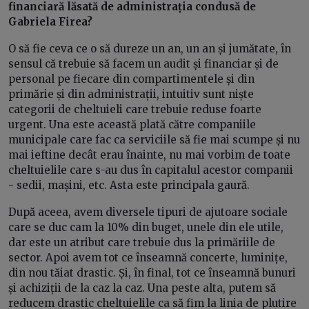
financiară lăsată de administrația condusă de
Gabriela Firea?
O să fie ceva ce o să dureze un an, un an și jumătate, în
sensul că trebuie să facem un audit și financiar și de
personal pe fiecare din compartimentele și din
primărie și din administrații, intuitiv sunt niște
categorii de cheltuieli care trebuie reduse foarte
urgent. Una este această plată către companiile
municipale care fac ca serviciile să fie mai scumpe și nu
mai ieftine decât erau înainte, nu mai vorbim de toate
cheltuielile care s-au dus în capitalul acestor companii
- sedii, mașini, etc. Asta este principala gaură.
După aceea, avem diversele tipuri de ajutoare sociale
care se duc cam la 10% din buget, unele din ele utile,
dar este un atribut care trebuie dus la primăriile de
sector. Apoi avem tot ce înseamnă concerte, luminițe,
din nou tăiat drastic. Și, în final, tot ce înseamnă bunuri
și achiziții de la caz la caz. Una peste alta, putem să
reducem drastic cheltuielile ca să fim la linia de plutire