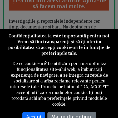
Ți-a fost util acest articol? Ajută-ne
să facem mai multe.
Investigațiile și reportajele independente cer
timp, documentare și bani. Nu depindem de
partide sau interese ascunse, ci de cititori ca tine.
Confidenţialitatea ta este importantă pentru noi.
Vrem să fim transparenţi și să îţi oferim
Susține jurnalismul independent cu minimum
posibilitatea să accepţi cookie-urile în funcţie de
5€/lună. Devino abonat acum și ne ajuți mai mult
preferinţele tale.
decât ai crede. Îți mulțumim!
De ce cookie-uri? Le utilizăm pentru a optimiza
funcţionalitatea site-ului web, a îmbunătăţi
Fă o
experienţa de navigare, a se integra cu reţele de
Redirecționează
mică
socializare şi a afişa reclame relevante pentru
3.5%
interesele tale. Prin clic pe butonul "DA, ACCEPT"
donație
accepţi utilizarea modulelor cookie. Îţi poţi
totodată schimba preferinţele privind modulele
cookie.
Share this
Accept
Mai multe optiuni