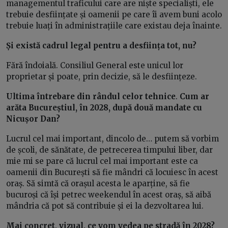
managementul traficului care are niște specialiști, ele
trebuie desființate și oamenii pe care îi avem buni acolo
trebuie luați în administrațiile care existau deja înainte.
Și există cadrul legal pentru a desființa tot, nu?
Fără îndoială. Consiliul General este unicul lor
proprietar și poate, prin decizie, să le desființeze.
Ultima întrebare din rândul celor tehnice
.
Cum ar
arăta Bucureștiul, în 2028, după două mandate cu
Nicușor Dan?
Lucrul cel mai important, dincolo de… putem să vorbim
de școli, de sănătate, de petrecerea timpului liber, dar
mie mi se pare că lucrul cel mai important este ca
oamenii din București să fie mândri că locuiesc în acest
oraș. Să simtă că orașul acesta le aparține, să fie
bucuroși că își petrec weekendul în acest oraș, să aibă
mândria că pot să contribuie și ei la dezvoltarea lui.
Mai concret, vizual, ce vom vedea pe stradă în 2028?