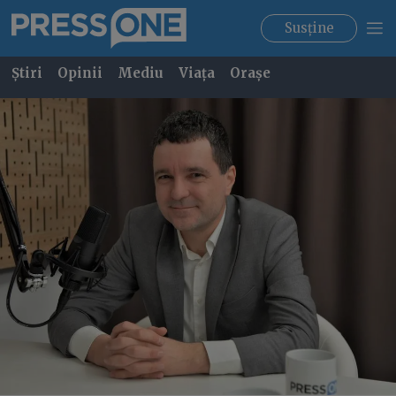
Susține
Știri
Opinii
Mediu
Viața
Orașe