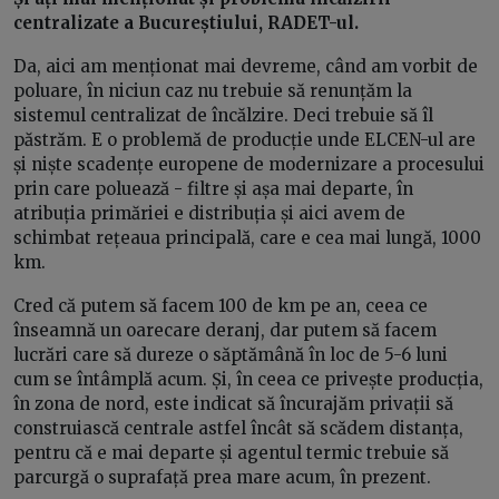
centralizate a Bucureștiului, RADET-ul.
Da, aici am menționat mai devreme, când am vorbit de
poluare, în niciun caz nu trebuie să renunțăm la
sistemul centralizat de încălzire. Deci trebuie să îl
păstrăm. E o problemă de producție unde ELCEN-ul are
și niște scadențe europene de modernizare a procesului
prin care poluează - filtre și așa mai departe, în
atribuția primăriei e distribuția și aici avem de
schimbat rețeaua principală, care e cea mai lungă, 1000
km.
Cred că putem să facem 100 de km pe an, ceea ce
înseamnă un oarecare deranj, dar putem să facem
lucrări care să dureze o săptămână în loc de 5-6 luni
cum se întâmplă acum. Și, în ceea ce privește producția,
în zona de nord, este indicat să încurajăm privații să
construiască centrale astfel încât să scădem distanța,
pentru că e mai departe și agentul termic trebuie să
parcurgă o suprafață prea mare acum, în prezent.