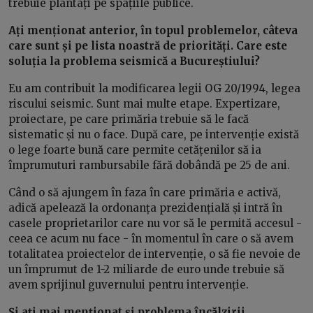
trebuie plantați pe spațiile publice.
Ați menționat anterior, în topul problemelor, câteva
care sunt și pe lista noastră de priorități. Care este
soluția la problema seismică a Bucureștiului?
Eu am contribuit la modificarea legii OG 20/1994, legea
riscului seismic. Sunt mai multe etape. Expertizare,
proiectare, pe care primăria trebuie să le facă
sistematic și nu o face. După care, pe intervenție există
o lege foarte bună care permite cetățenilor să ia
împrumuturi rambursabile fără dobândă pe 25 de ani.
Când o să ajungem în faza în care primăria e activă,
adică apelează la ordonanța prezidențială și intră în
casele proprietarilor care nu vor să le permită accesul -
ceea ce acum nu face - în momentul în care o să avem
totalitatea proiectelor de intervenție, o să fie nevoie de
un împrumut de 1-2 miliarde de euro unde trebuie să
avem sprijinul guvernului pentru intervenție.
Și ați mai menționat și problema încălzirii