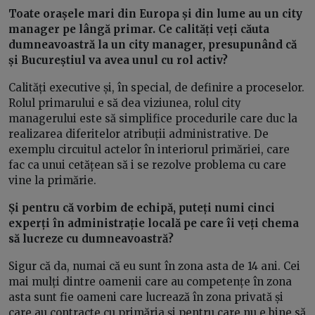
Toate orașele mari din Europa și din lume au un city
manager pe lângă primar. Ce calități veți căuta
dumneavoastră la un city manager, presupunând că
și Bucureștiul va avea unul cu rol activ?
Calități executive și, în special, de definire a proceselor.
Rolul primarului e să dea viziunea, rolul city
managerului este să simplifice procedurile care duc la
realizarea diferitelor atribuții administrative. De
exemplu circuitul actelor în interiorul primăriei, care
fac ca unui cetățean să i se rezolve problema cu care
vine la primărie.
Și pentru că vorbim de echipă, puteți numi cinci
experți în administrație locală pe care îi veți chema
să lucreze cu dumneavoastră?
Sigur că da, numai că eu sunt în zona asta de 14 ani. Cei
mai mulți dintre oamenii care au competențe în zona
asta sunt fie oameni care lucrează în zona privată și
care au contracte cu primăria și pentru care nu e bine să