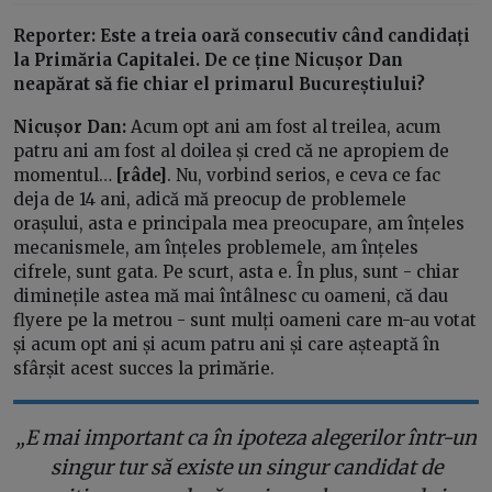
Reporter: Este a treia oară consecutiv când candidați
la Primăria Capitalei. De ce ține Nicușor Dan
neapărat să fie chiar el primarul Bucureștiului?
Nicușor Dan:
Acum opt ani am fost al treilea, acum
patru ani am fost al doilea și cred că ne apropiem de
momentul…
[râde]
. Nu, vorbind serios, e ceva ce fac
deja de 14 ani, adică mă preocup de problemele
orașului, asta e principala mea preocupare, am înțeles
mecanismele, am înțeles problemele, am înțeles
cifrele, sunt gata. Pe scurt, asta e. În plus, sunt - chiar
diminețile astea mă mai întâlnesc cu oameni, că dau
flyere pe la metrou - sunt mulți oameni care m-au votat
și acum opt ani și acum patru ani și care așteaptă în
sfârșit acest succes la primărie.
„E mai important ca în ipoteza alegerilor într-un
singur tur să existe un singur candidat de