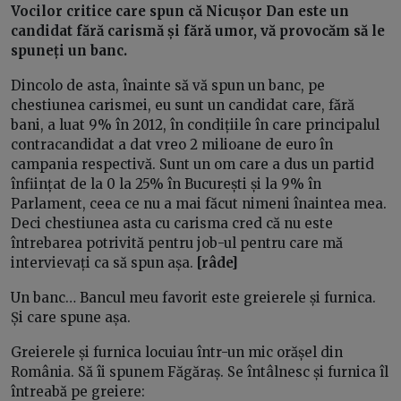
Vocilor critice care spun că Nicușor Dan este un
candidat fără carismă și fără umor, vă provocăm să le
spuneți un banc.
Dincolo de asta, înainte să vă spun un banc, pe
chestiunea carismei, eu sunt un candidat care, fără
bani, a luat 9% în 2012, în condițiile în care principalul
contracandidat a dat vreo 2 milioane de euro în
campania respectivă. Sunt un om care a dus un partid
înființat de la 0 la 25% în București și la 9% în
Parlament, ceea ce nu a mai făcut nimeni înaintea mea.
Deci chestiunea asta cu carisma cred că nu este
întrebarea potrivită pentru job-ul pentru care mă
intervievați ca să spun așa.
[râde]
Un banc… Bancul meu favorit este greierele și furnica.
Și care spune așa.
Greierele și furnica locuiau într-un mic orășel din
România. Să îi spunem Făgăraș. Se întâlnesc și furnica îl
întreabă pe greiere: