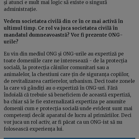
și atunci e mult mai logic să existe o singură
administrație.
Vedem societatea civilă din ce în ce mai activă în
ultimul timp. Ce rol va juca societatea civilă în
mandatul dumneavoastră? Vor fi prezente ONG-
urile?
Eu vin din mediul ONG și ONG-urile au expertiză pe
toate domeniile care ne interesează - de la protecția
socială, la protecția câinilor comunitari sau a
animalelor, la chestiuni care țin de siguranța copiilor,
de revitalizarea cartierelor, urbanism. Deci toate zonele
la care vă gândiți au o expertiză în ONG-uri. Fără
îndoială că trebuie să beneficiem de această expertiză,
ba chiar să le fie externalizată expertiza pe anumite
domenii cum e protecția socială unde evident sunt mai
competenți decât aparatul de lucru al primăriilor. Deci
vor juca un rol activ, ar fi păcat ca un ONG-ist să nu
folosească experiența lui.