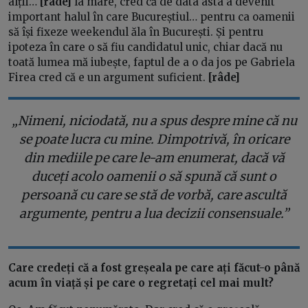
alții…
[râde]
la mare, cred că de data asta a devenit
important halul în care Bucureștiul… pentru ca oamenii
să își fixeze weekendul ăla în București. Și pentru
ipoteza în care o să fiu candidatul unic, chiar dacă nu
toată lumea mă iubește, faptul de a o da jos pe Gabriela
Firea cred că e un argument suficient.
[râde]
„Nimeni, niciodată, nu a spus despre mine că nu
se poate lucra cu mine. Dimpotrivă, în oricare
din mediile pe care le-am enumerat, dacă vă
duceți acolo oamenii o să spună că sunt o
persoană cu care se stă de vorbă, care ascultă
argumente, pentru a lua decizii consensuale.”
Care credeți că a fost greșeala pe care ați făcut-o până
acum în viață și pe care o regretați cel mai mult?