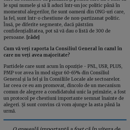
le spui numele și să îi aduci într-un joc politic până în
momentul alegerilor, fie sunt oameni din ONG-uri care,
la fel, sunt într-o chestiune de non-partizanat politic.
Însă, pe diferite segmente, dacă păstrăm
confidențialitatea, pot să vă dau o listă de 300 de
persoane.
[râde]
Cum vă veți raporta la Consiliul General în cazul în
care nu veți avea majoritate?
Partidele care sunt acum în opoziție - PNL, USR, PLUS,
PMP vor avea în mod sigur 60-65% din Consiliul
General și la fel și în Consiliile Locale ale sectoarelor.
Iar ceea ce eu am promovat, dincolo de un mecanism
comun de alegere a condidatului unic la primărie, a fost
un protocol pe chestiuni importante semnat înainte de
alegeri. Și sunt convins că vom ajunge la asta până la
urmă.
„O greșeală importantă a fost că în viteza de