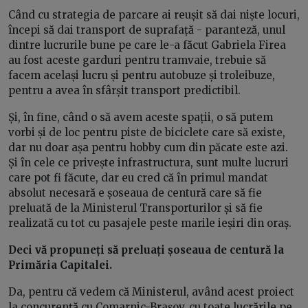
Când cu strategia de parcare ai reușit să dai niște locuri,
începi să dai transport de suprafață - paranteză, unul
dintre lucrurile bune pe care le-a făcut Gabriela Firea
au fost aceste garduri pentru tramvaie, trebuie să
facem același lucru și pentru autobuze și troleibuze,
pentru a avea în sfârșit transport predictibil.
Și, în fine, când o să avem aceste spații, o să putem
vorbi și de loc pentru piste de biciclete care să existe,
dar nu doar așa pentru hobby cum din păcate este azi.
Și în cele ce privește infrastructura, sunt multe lucruri
care pot fi făcute, dar eu cred că în primul mandat
absolut necesară e șoseaua de centură care să fie
preluată de la Ministerul Transporturilor și să fie
realizată cu tot cu pasajele peste marile ieșiri din oraș.
Deci vă propuneți să preluați șoseaua de centură la
Primăria Capitalei.
Da, pentru că vedem că Ministerul, având acest proiect
la concurență cu Comarnic-Brașov, cu toate lucrările pe