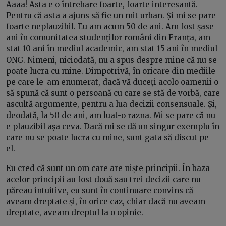
Aaaa! Asta e o întrebare foarte, foarte interesantă.
Pentru că asta a ajuns să fie un mit urban. Și mi se pare
foarte neplauzibil. Eu am acum 50 de ani. Am fost șase
ani în comunitatea studenților români din Franța, am
stat 10 ani în mediul academic, am stat 15 ani în mediul
ONG. Nimeni, niciodată, nu a spus despre mine că nu se
poate lucra cu mine. Dimpotrivă, în oricare din mediile
pe care le-am enumerat, dacă vă duceți acolo oamenii o
să spună că sunt o persoană cu care se stă de vorbă, care
ascultă argumente, pentru a lua decizii consensuale. Și,
deodată, la 50 de ani, am luat-o razna. Mi se pare că nu
e plauzibil așa ceva. Dacă mi se dă un singur exemplu în
care nu se poate lucra cu mine, sunt gata să discut pe
el.
Eu cred că sunt un om care are niște principii. În baza
acelor principii au fost două sau trei decizii care nu
păreau intuitive, eu sunt în continuare convins că
aveam dreptate și, în orice caz, chiar dacă nu aveam
dreptate, aveam dreptul la o opinie.