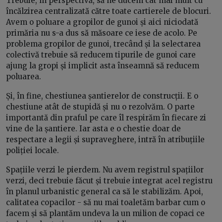
Trebuie, în perspectivă, să ne ducem cât mai mult cu
încălzirea centralizată către toate cartierele de blocuri.
Avem o poluare a gropilor de gunoi și aici niciodată
primăria nu s-a dus să măsoare ce iese de acolo. Pe
problema gropilor de gunoi, trecând și la selectarea
colectivă trebuie să reducem tipurile de gunoi care
ajung la gropi și implicit asta înseamnă să reducem
poluarea.
Și, în fine, chestiunea șantierelor de construcții. E o
chestiune atât de stupidă și nu o rezolvăm. O parte
importantă din praful pe care îl respirăm în fiecare zi
vine de la șantiere. Iar asta e o chestie doar de
respectare a legii și supraveghere, intră în atribuțiile
poliției locale.
Spațiile verzi le pierdem. Nu avem registrul spațiilor
verzi, deci trebuie făcut și trebuie integrat acel registru
în planul urbanistic general ca să le stabilizăm. Apoi,
calitatea copacilor - să nu mai toaletăm barbar cum o
facem și să plantăm undeva la un milion de copaci ce