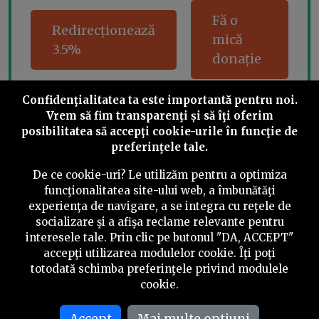
Fă o
Redirecționează
mică
3.5%
donație
Confidenţialitatea ta este importantă pentru noi.
Vrem să fim transparenţi și să îţi oferim
Share this
posibilitatea să accepţi cookie-urile în funcţie de
preferinţele tale.
De ce cookie-uri? Le utilizăm pentru a optimiza
funcţionalitatea site-ului web, a îmbunătăţi
experienţa de navigare, a se integra cu reţele de
socializare şi a afişa reclame relevante pentru
©
2026
PressOne.ro
interesele tale. Prin clic pe butonul "DA, ACCEPT"
accepţi utilizarea modulelor cookie. Îţi poţi
RSS
Newslettere
Despre noi
Politica editorială
totodată schimba preferinţele privind modulele
cookie.
Politica de verificare a conținutului
Contact
Accept
Mai multe optiuni