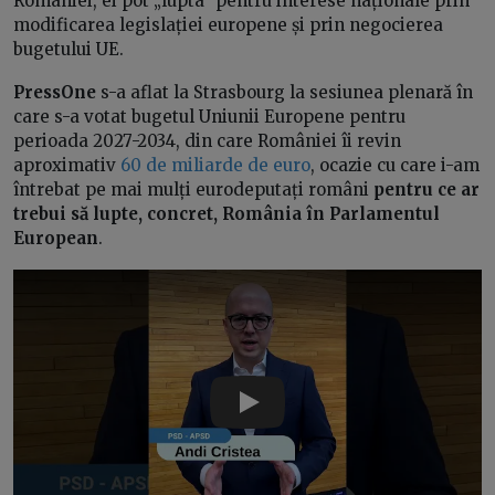
României, ei pot „lupta” pentru interese naționale prin
modificarea legislației europene și prin negocierea
bugetului UE.
PressOne
s-a aflat la Strasbourg la sesiunea plenară în
care s-a votat bugetul Uniunii Europene pentru
perioada 2027-2034, din care României îi revin
aproximativ
60 de miliarde de euro
, ocazie cu care i-am
întrebat pe mai mulți eurodeputați români
pentru ce ar
trebui să lupte, concret, România în Parlamentul
European
.
Play