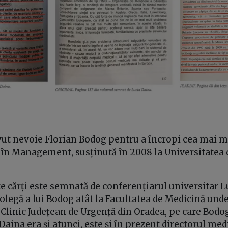
vut nevoie Florian Bodog pentru a încropi cea mai m
 în Management, susținută în 2008 la Universitatea 
e cărți este semnată de conferențiarul universitar L
olegă a lui Bodog atât la Facultatea de Medicină unde 
ul Clinic Județean de Urgență din Oradea, pe care Bodo
aina era și atunci, este și în prezent directorul medi