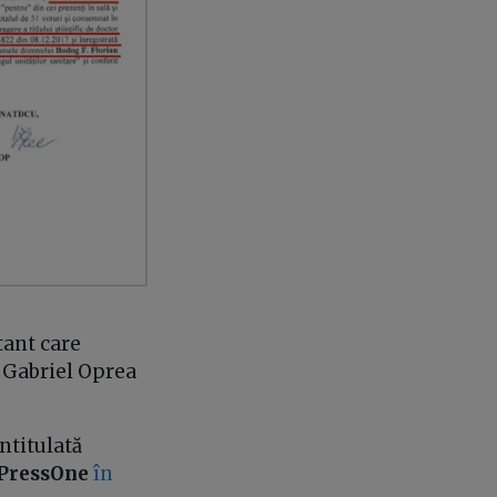
tant care
ă Gabriel Oprea
ntitulată
PressOne
în