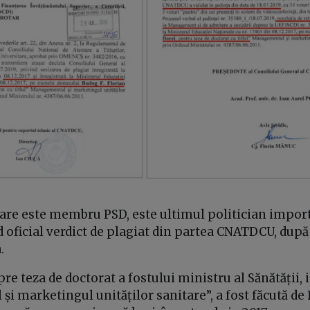
care este membru PSD, este ultimul politician impor
 oficial verdict de plagiat din partea CNATDCU, dup
.
re teza de doctorat a fostului ministru al Sănătății, i
i marketingul unităților sanitare
”, a fost făcută de