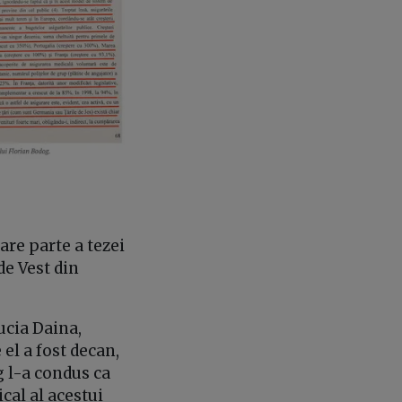
are parte a tezei
de Vest din
ucia Daina,
el a fost decan,
g l-a condus ca
cal al acestui