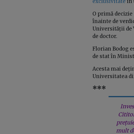
exclusivitate
în 
O primă decizie 
înainte de verdi
Universității de
de doctor.
Florian Bodog es
de stat în Minis
Acesta mai dețin
Universitatea d
***
Inves
Citito
prețui
mult de