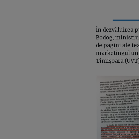
În dezvăluirea p
Bodog, ministru 
de pagini ale te
marketingul uni
Timișoara (UVT