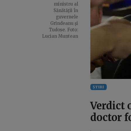
ministru al
Sănătății în
guvernele
Grindeanu și
Tudose. Foto:
Lucian Muntean
ȘTIRI
Verdict 
doctor f