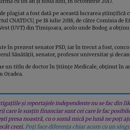
urmă cu un an și nouă luni, în octombrie 2017.
de plagiat a fost dată pe această lucrarea științifică 
ctul CNATDCU, pe 18 iulie 2018, de către Comisia de Et
 Vest (UVT) din Timișoara, acolo unde Bodog a obținut t
te în prezent senator PSD, iar în trecut a fost, conc
terul Sănătății, senator, profesor universitar şi decan
e un titlu de doctor în Științe Medicale, obținut în a
in Oradea.
tigațiile și reportajele independente nu se fac din lik
rii care le susțin financiar sunt cei care le fac posibil
ești presa noastră, cu o sumă mică pe lună ne poți aj
cât crezi.
Poți face diferența chiar acum cu un singu