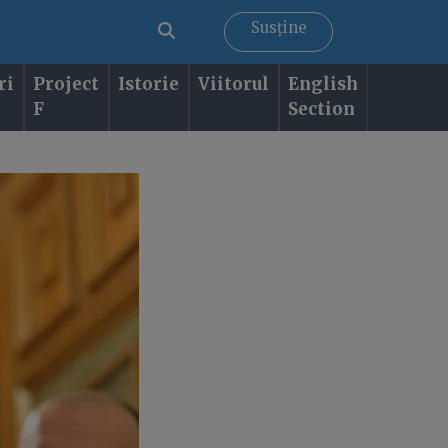
Susține
ri
Project
Istorie
Viitorul
English
F
Section