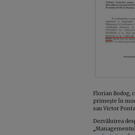
Florian Bodog, 
primește în mod
sau Victor Ponta
Dezvăluirea desp
„
Managementul ș