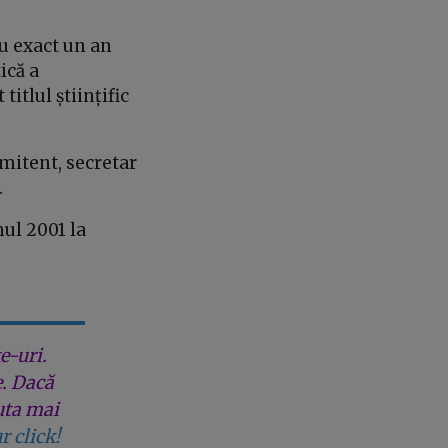
cu exact un an
ică a
itlul științific
omitent, secretar
.
nul 2001 la
e-uri.
e. Dacă
uta mai
r click!