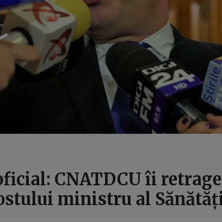
oficial: CNATDCU îi retrage 
ostului ministru al Sănătăț