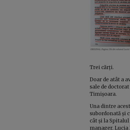
Trei cărți.
Doar de atât a a
sale de doctorat
Timișoara.
Una dintre acest
subordonată și c
cât și la Spital
manager. Lucia D