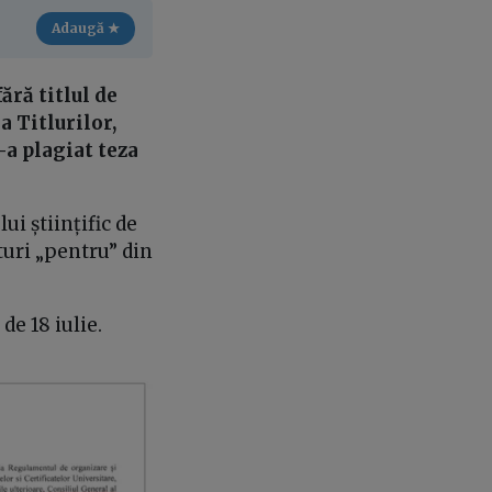
Adaugă ★
ără titlul de
 Titlurilor,
-a plagiat teza
ui științific de
uri „pentru” din
de 18 iulie.