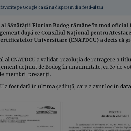
favorite pe Google ca să nu dispărem din feed-ul tău
 al Sănătății Florian Bodog rămâne în mod oficial f
ement după ce Consiliul Național pentru Atestarea
ertificatelor Universitare (CNATDCU) a decis că și
l al CNATDCU a validat rezoluția de retragere a titlul
ement deținut de Bodog în unanimitate, cu 37 de vot
7 de membri prezenți.
a fost dată în ultima ședință, care a avut loc în data 