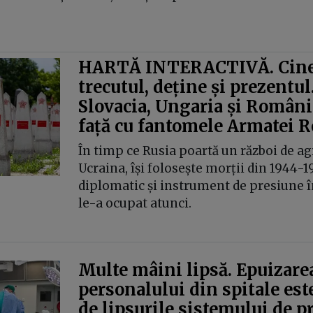
HARTĂ INTERACTIVĂ. Cine
trecutul, deține și prezentul
Slovacia, Ungaria și România
față cu fantomele Armatei R
În timp ce Rusia poartă un război de ag
Ucraina, își folosește morții din 1944-1
diplomatic și instrument de presiune în
le-a ocupat atunci.
Multe mâini lipsă. Epuizare
personalului din spitale este
de lipsurile sistemului de p