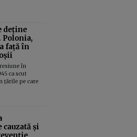
 deține
. Polonia,
 față în
oșii
resiune în
945 ca scut
 țările pe care
a
 cauzată și
revenție