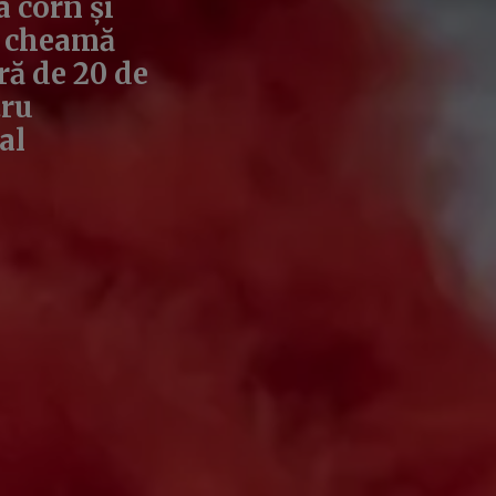
 corn și
 o cheamă
ră de 20 de
tru
al