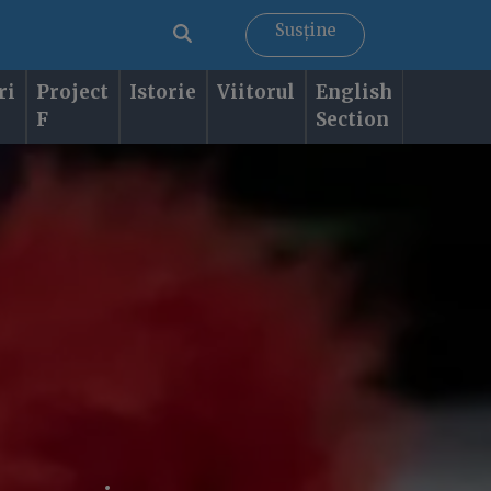
Susține
ri
Project
Istorie
Viitorul
English
F
Section