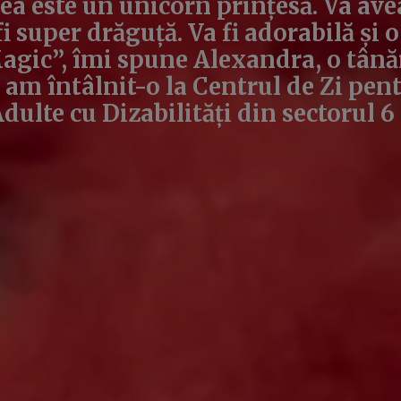
a este un unicorn prințesă. Va avea
 fi super drăguță. Va fi adorabilă și
agic”, îmi spune Alexandra, o tână
 am întâlnit-o la Centrul de Zi pen
ulte cu Dizabilități din sectorul 6 