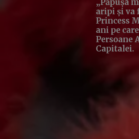
„Păpușa me
aripi și va
Princess M
ani pe care
Persoane Ad
Capitalei.