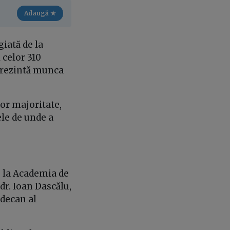
Adaugă ★
giată de la
 celor 310
reprezintă munca
lor majoritate,
ele de unde a
2, la Academia de
dr. Ioan Dascălu,
 decan al