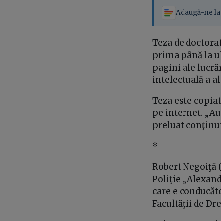
Adaugă-ne la 
Teza de doctorat
prima până la ul
pagini ale lucrăr
intelectuală a al
Teza este copiat
pe internet. „Au
preluat conţinut
*
Robert Negoiţă (
Poliţie „Alexand
care e conducăto
Facultăţii de Dr