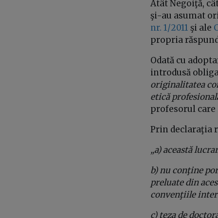
Atât Negoiţă, cât
şi-au asumat ori
nr. 1/2011
şi ale
C
propria răspunde
Odată cu adoptar
introdusă oblig
originalitatea co
etică profesional
profesorul care 
Prin declaraţia 
„a) această lucrar
b) nu conţine porţ
preluate din aces
convenţiile inter
c) teza de doctor