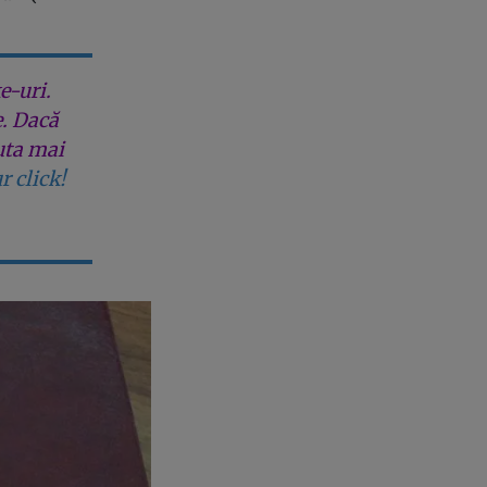
e-uri.
e. Dacă
uta mai
r click!