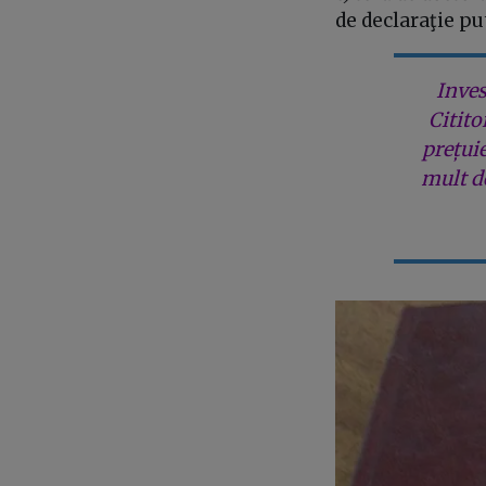
de declaraţie pu
Inves
Citito
prețui
mult de