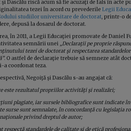
 şi Dascălu riscă acum să fie acuzaţi de fals în acte p
ginalitatea tezei în acord cu prevederile
Legii Educa
odului studiilor universitare de doctorat
, printr-o d
re, depusă la dosarul de doctorat.
ea, în 2011, a Legii Educaţiei promovate de Daniel Fu
ativitatea semnării unei
„Declaraţii pe proprie răspun
nţinutului tezei de doctorat şi respectarea standardelor 
ă”
. O astfel de declaraţie trebuie să semneze atât doc
i-a coordonat teza.
respectivă, Negoiţă şi Dascălu s-au angajat că:
e este rezultatul propriilor activităţi şi realizări;
iuni plagiate, iar sursele bibliografice sunt indicate în 
te surse sunt semnalate, în concordanţă cu legislaţia r
naţionale privind dreptul de autor;
at respectă standardele de calitate şi de etică profesiona