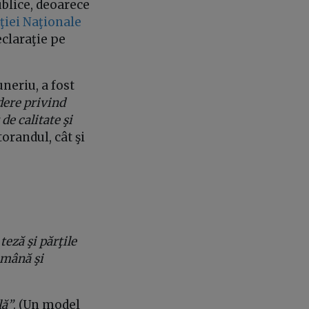
ublice, deoarece
ţiei Naţionale
eclaraţie pe
neriu, a fost
dere privind
de calitate şi
torandul, cât şi
teză şi părţile
omână şi
lă”
. (Un model