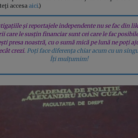
teţi accesa
aici
.)
tigațiile și reportajele independente nu se fac din lik
rii care le susțin financiar sunt cei care le fac posibil
ești presa noastră, cu o sumă mică pe lună ne poți aj
cât crezi.
Poți face diferența chiar acum cu un singu
Îți mulțumim!