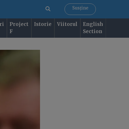
Susține
ri
Project
Istorie
Viitorul
English
F
Section