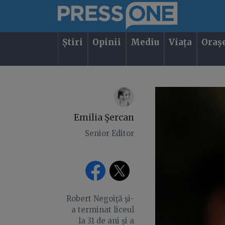
Știri
Opinii
Mediu
Viața
Oraș
Emilia Şercan
Senior Editor
Robert Negoiţă şi-
a terminat liceul
la 31 de ani şi a