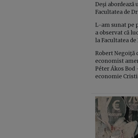
Deşi abordează 
Facultatea de Dr
L-am sunat pe p
a observat că lu
la Facultatea de
Robert Negoiţă c
economist ameri
Péter Ákos Bod –
economie Cristia