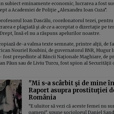
un subiect eminamente economic, lucrarea a fost sus
ept a Academiei de Poliţie „Alexandru Ioan Cuza”.
rofesorul Ioan Dascălu, coordonatorul tezei, pentru
crarea e plagiată şi
de ce
a acceptat o dizertaţie pe 
 Drept, însă el nu a răspuns apelurilor noastre.
opiază de-a valma texte semnate, printre alţii, de 
can Nouriel Roubini, de guvernatorul BNR, Mugur Is
 fost preşedinte al Băncii Naţionale Maghiare, de p
n Păun sau de Liviu Turcu, fost spion al Securităţii 
"Mi s-a scârbit şi de mine î
Raport asupra prostituţiei d
România
"E uluitor să vezi că aceste femei nu su
oameni", spune sociologul Daniel Sandu