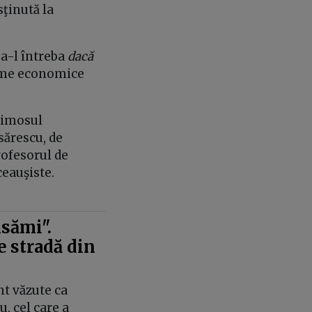
ţinută la
 a-l întreba
dacă
teme economice
faimosul
ărescu, de
rofesorul de
ceauşiste.
nsămi".
e stradă din
nt văzute ca
, cel care a