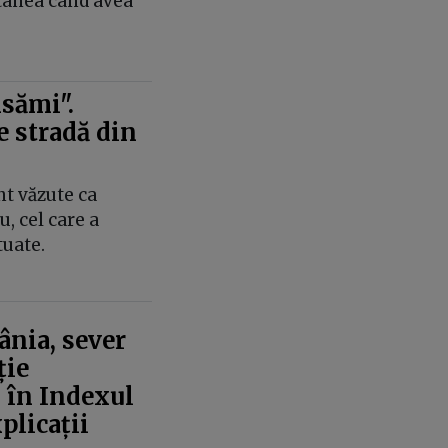
tânea când avea
nsămi".
e stradă din
nt văzute ca
, cel care a
tuate.
nia, sever
ție
” în Indexul
plicații