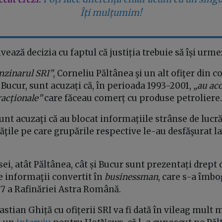
Îți mulțumim!
vează decizia cu faptul că justiția trebuie să își urme
nzinarul SRI”
, Corneliu Păltânea şi un alt ofiţer din 
Bucur, sunt acuzați că, în perioada 1993-2001,
„au aco
racționale”
care făceau comerț cu produse petroliere.
sunt acuzaţi că au blocat informațiile strânse de lucră
ităţile pe care grupările respective le-au desfăşurat l
esei, atât Păltânea, cât și Bucur sunt prezentați drept
de informaţii convertit în
businessman
, care s-a îmbo
97 a Rafinăriei Astra Română.
stian Ghiță cu ofițerii SRI va fi dată în vileag mult m