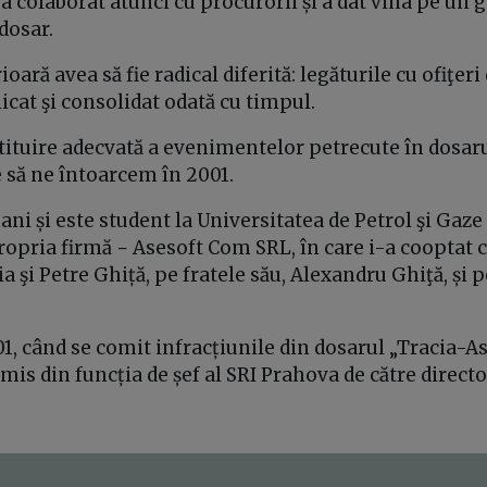
 a colaborat atunci cu procurorii și a dat vina pe un 
 dosar.
ioară avea să fie radical diferită: legăturile cu ofiţe
icat şi consolidat odată cu timpul.
tituire adecvată a evenimentelor petrecute în dosaru
e să ne întoarcem în 2001.
ani și este student la Universitatea de Petrol şi Gaze 
ropria firmă − Asesoft Com SRL, în care i-a cooptat c
ia şi Petre Ghiță, pe fratele său, Alexandru Ghiţă, și 
01, când se comit infracțiunile din dosarul „Tracia-As
mis din funcția de șef al SRI Prahova de către directo