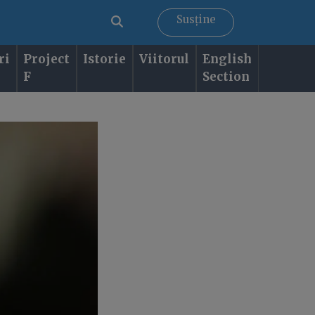
Susține
ri
Project
Istorie
Viitorul
English
F
Section