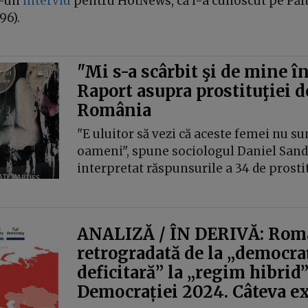
r-un
interviu
pentru HotNews, că l-a cunoscut pe Păl
96).
"Mi s-a scârbit şi de mine î
Raport asupra prostituţiei d
România
"E uluitor să vezi că aceste femei nu su
oameni", spune sociologul Daniel Sandu
interpretat răspunsurile a 34 de prosti
ANALIZĂ / ÎN DERIVĂ: Româ
retrogradată de la „democra
deficitară” la „regim hibrid
Democrației 2024. Câteva ex