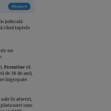
Adaugă ★
în judecată
nă când faptele
într-un
e.
i,
PressOne
vă
ă de 38 de ani),
are îngropate.
sale în afaceri,
plata unei taxe