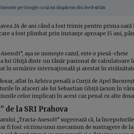
favorite pe Google ca să nu dispărem din feed-ul tău
avea 24 de ani când a fost trimis pentru prima oară 
care a fost plimbat prin instanţe aproape 15 ani, pâ
Asesoft”, aşa se numeşte cazul, este o piesă-cheie
 lui Ghiţă dintr-un tânăr pasionat de calculatoare 
t în urmărire internaţională şi arestat în străinătat
dosar, aflat în Arhiva penală a Curții de Apel Bucureșt
urile în afaceri ale lui Sebastian Ghiță (acum în vârst
unile celor implicați în acest caz penal cu alte dos
” de la SRI Prahova
arului „
Tracia-Asesoft”
sugerează că, la începuturile 
ar fi fost
victima
unui mecanism de sustragere de la 