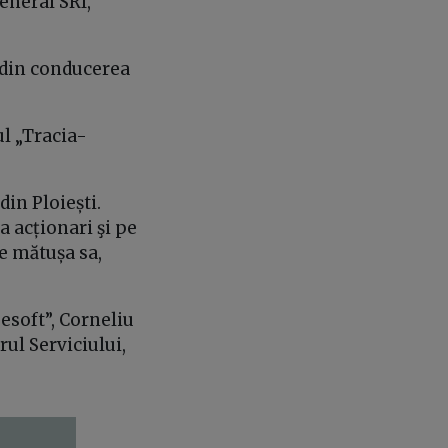
general SRI,
ri din conducerea
l „Tracia-
din Ploiești.
a acționari şi pe
pe mătușa sa,
esoft”, Corneliu
rul Serviciului,