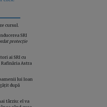
ze cursul.
conducerea SRI
rdat protecție
tori ai SRI cu
a Rafinăria Astra
oamenii
lui
Ioan
gățit după
ai târziu: el va