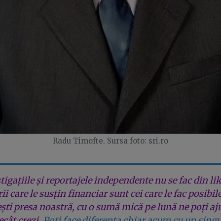
Radu Timofte. Sursa foto: sri.ro
tigațiile și reportajele independente nu se fac din lik
rii care le susțin financiar sunt cei care le fac posibil
ești presa noastră, cu o sumă mică pe lună ne poți aj
cât crezi.
Poți face diferența chiar acum cu un singu