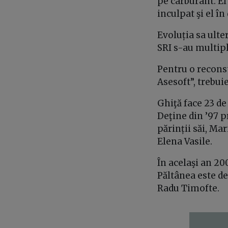
pe carburant. El
inculpat şi el în
Evoluția sa ulter
SRI s-au multipl
Pentru o recons
Asesoft”, trebui
Ghiţă face 23 de 
Deţine din ’97 p
părinții săi, Mar
Elena Vasile.
În acelaşi an 20
Păltânea
este de
Radu Timofte.