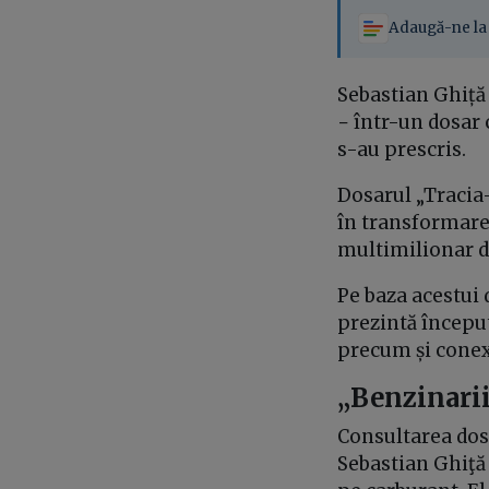
Adaugă-ne la 
Sebastian Ghiță 
− într-un dosar 
s-au prescris.
Dosarul „Tracia-
în transformarea
multimilionar da
Pe baza acestui 
prezintă început
precum și conexi
„Benzinarii
Consultarea dos
Sebastian Ghiţă 