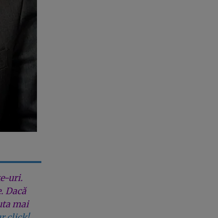
e-uri.
e. Dacă
uta mai
r click!