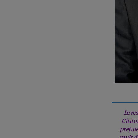
Inves
Citito
prețui
mult de