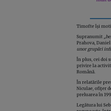
Timofte își moti
Supranumit
„be
Prahova, Daniel 
unor grupări inf
În plus, cei doi 
privire la activ
Română.
În relatările pr
Niculae, ofiţer 
preluarea în 19
Legătura lui Seba