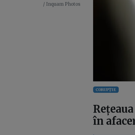
/ Inquam Photos
CORUPȚIE
Rețeaua 
în aface