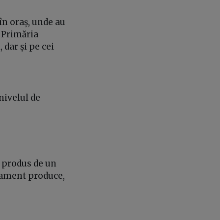
n oraș, unde au
e Primăria
 dar și pe cei
 nivelul de
 produs de un
rtament produce,