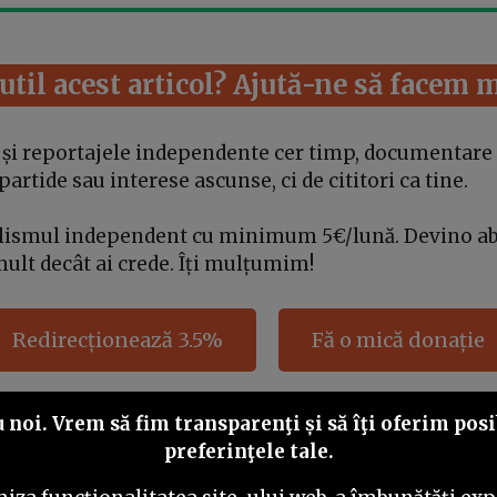
 util acest articol? Ajută-ne să facem 
e și reportajele independente cer timp, documentare 
rtide sau interese ascunse, ci de cititori ca tine.
alismul independent cu minimum 5€/lună. Devino a
mult decât ai crede. Îți mulțumim!
Redirecționează 3.5%
Fă o mică donație
noi. Vrem să fim transparenţi și să îţi oferim posib
Share this
preferinţele tale.