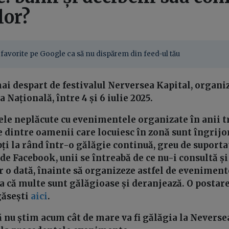
lor?
favorite pe Google ca să nu dispărem din feed-ul tău
mai despart de festivalul Nerversea Kapital, organiz
 Națională, între 4 și 6 iulie 2025.
le neplăcute cu evenimentele organizate în anii tr
 dintre oamenii care locuiesc în zonă sunt îngrijor
ți la rând într-o gălăgie continuă, greu de suportat
de Facebook, unii se întreabă de ce nu-i consultă ș
 o dată, înainte să organizeze astfel de evenimente
 că multe sunt gălăgioase și deranjează. O postare
găsești
aici
.
ă nu știm acum cât de mare va fi gălăgia la Neverse