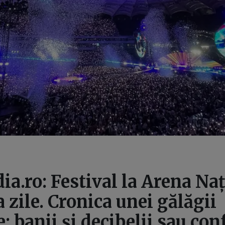
a.ro: Festival la Arena Naț
a zile. Cronica unei gălăgii
: banii și decibelii sau con