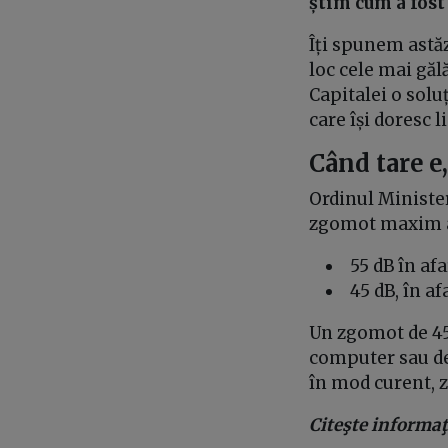
știm cum a fost
Îți spunem astă
loc cele mai găl
Capitalei o soluț
care își doresc li
Când tare e
Ordinul Ministeru
zgomot maxim ad
55 dB în afa
45 dB, în af
Un zgomot de 45
computer sau de
în mod curent, 
Citeşte informaţi