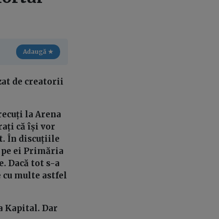
Adaugă ★
at de creatorii
ecuți la Arena
ați că își vor
. În discuțiile
i pe ei Primăria
. Dacă tot s-a
 cu multe astfel
a Kapital. Dar