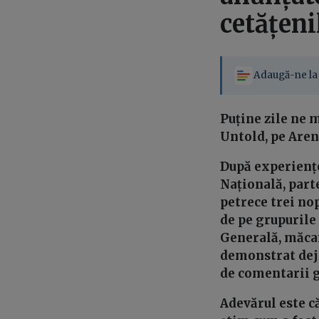
cetățeni
Adaugă-ne la 
Puține zile ne 
Untold, pe Arena
După experiențe
Națională, parte
petrece trei nop
de pe grupurile 
Generală, măcar
demonstrat deja
de comentarii 
Adevărul este c