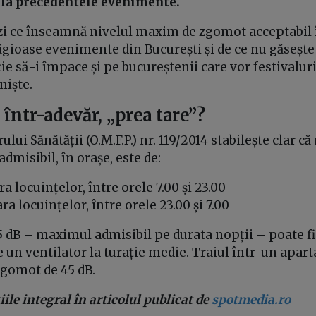
 la precedentele evenimente.
zi ce înseamnă nivelul maxim de zgomot acceptabil î
ăgioase evenimente din București și de ce nu găseșt
ie să-i împace și pe bucureștenii care vor festivaluri,
niște.
, într-adevăr, „prea tare”?
lui Sănătății (O.M.F.P.) nr. 119/2014 stabilește clar că
misibil, în orașe, este de:
ra locuințelor, între orele 7.00 și 23.00
ara locuințelor, între orele 23.00 și 7.00
 dB – maximul admisibil pe durata nopții – poate fi
 un ventilator la turație medie. Traiul într-un apa
zgomot de 45 dB.
ile integral în articolul publicat de
spotmedia.ro