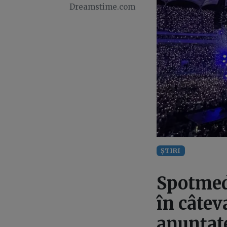
Dreamstime.com
ȘTIRI
Spotmedi
în câtev
anunțate