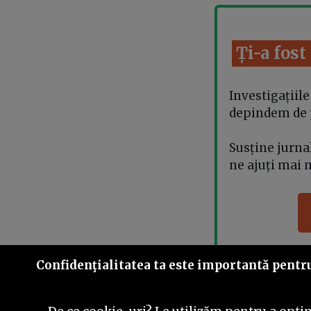
Ți-a fost
Investigațiil
depindem de pa
Susține jurn
ne ajuți mai 
Confidenţialitatea ta este importantă pentru 