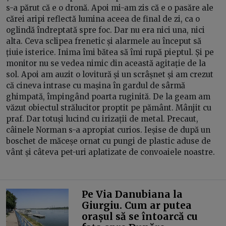
s-a părut că e o dronă. Apoi mi-am zis că e o pasăre ale
cărei aripi reflectă lumina aceea de final de zi, ca o
oglindă îndreptată spre foc. Dar nu era nici una, nici
alta. Ceva sclipea frenetic și alarmele au început să
țiuie isterice. Inima îmi bătea să îmi rupă pieptul. Și pe
monitor nu se vedea nimic din această agitație de la
sol. Apoi am auzit o lovitură și un scrâșnet și am crezut
că cineva intrase cu mașina în gardul de sârmă
ghimpată, împingând poarta ruginită. De la geam am
văzut obiectul strălucitor proptit pe pământ. Mânjit cu
praf. Dar totuși lucind cu irizații de metal. Precaut,
câinele Norman s-a apropiat curios. Ieșise de după un
boschet de măceșe ornat cu pungi de plastic aduse de
vânt și câteva pet-uri aplatizate de convoaiele noastre.
Pe Via Danubiana la
Giurgiu. Cum ar putea
orașul să se întoarcă cu