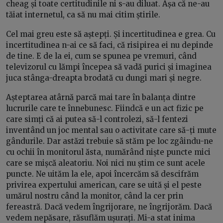
cheag și toate certitudinile ni s-au diluat. Așa că ne-au
tăiat internetul, ca să nu mai citim știrile.
Cel mai greu este să aștepți. Și incertitudinea e grea. Cu
incertitudinea n-ai ce să faci, că risipirea ei nu depinde
de tine. E de la ei, cum se spunea pe vremuri, când
televizorul cu lămpi începea să vadă purici și imaginea
juca stânga-dreapta brodată cu dungi mari și negre.
Așteptarea atârnă parcă mai tare în balanța dintre
lucrurile care te înnebunesc. Fiindcă e un act fizic pe
care simți că ai putea să-l controlezi, să-l fentezi
inventând un joc mental sau o activitate care să-ți mute
gândurile. Dar astăzi trebuie să stăm pe loc zgâindu-ne
cu ochii în monitorul ăsta, numărând niște puncte mici
care se mișcă aleatoriu. Noi nici nu știm ce sunt acele
puncte. Ne uităm la ele, apoi încercăm să descifrăm
privirea expertului american, care se uită și el peste
umărul nostru când la monitor, când la cer prin
fereastră. Dacă vedem îngrijorare, ne îngrijorăm. Dacă
vedem nepăsare, răsuflăm ușurați. Mi-a stat inima