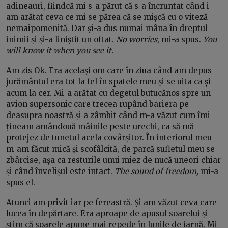
adineauri, fiindcă mi s-a părut că s-a încruntat când i-
am arătat ceva ce mi se părea că se mișcă cu o viteză
nemaipomenită. Dar și-a dus numai mâna în dreptul
inimii și și-a liniștit un oftat.
No worries
, mi-a spus.
You
will know it when you see it.
Am zis Ok. Era același om care în ziua când am depus
jurământul era tot la fel în spatele meu și se uita ca și
acum la cer. Mi-a arătat cu degetul butucănos spre un
avion supersonic care trecea rupând bariera pe
deasupra noastră și a zâmbit când m-a văzut cum îmi
țineam amândouă mâinile peste urechi, ca să mă
protejez de tunetul acela covârșitor. În interiorul meu
m-am făcut mică și scofâlcită, de parcă sufletul meu se
zbârcise, așa ca resturile unui miez de nucă uneori chiar
și când învelișul este intact.
The sound of freedom,
mi-a
spus el.
Atunci am privit iar pe fereastră. Și am văzut ceva care
lucea în depărtare. Era aproape de apusul soarelui și
știm că soarele apune mai repede în lunile de iarnă. Mi