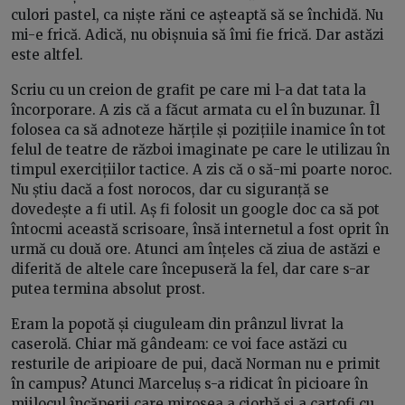
culori pastel, ca niște răni ce așteaptă să se închidă. Nu
mi-e frică. Adică, nu obișnuia să îmi fie frică. Dar astăzi
este altfel.
Scriu cu un creion de grafit pe care mi l-a dat tata la
încorporare. A zis că a făcut armata cu el în buzunar. Îl
folosea ca să adnoteze hărțile și pozițiile inamice în tot
felul de teatre de război imaginate pe care le utilizau în
timpul exercițiilor tactice. A zis că o să-mi poarte noroc.
Nu știu dacă a fost norocos, dar cu siguranță se
dovedește a fi util. Aș fi folosit un google doc ca să pot
întocmi această scrisoare, însă internetul a fost oprit în
urmă cu două ore. Atunci am înțeles că ziua de astăzi e
diferită de altele care începuseră la fel, dar care s-ar
putea termina absolut prost.
Eram la popotă și ciuguleam din prânzul livrat la
caserolă. Chiar mă gândeam: ce voi face astăzi cu
resturile de aripioare de pui, dacă Norman nu e primit
în campus? Atunci Marceluș s-a ridicat în picioare în
mijlocul încăperii care mirosea a ciorbă și a cartofi cu