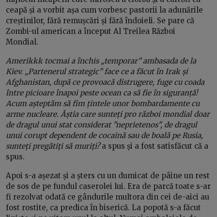
ceapă și a vorbit așa cum vorbesc pastorii la adunările
creștinilor, fără remușcări și fără îndoieli. Se pare că
Zombi-ul american a început Al Treilea Război
Mondial.
Amerikkk tocmai a închis „temporar” ambasada de la
Kiev. „Partenerul strategic” face ce a făcut în Irak și
Afghanistan, după ce provoacă distrugere, fuge cu coada
între picioare înapoi peste ocean ca să fie în siguranță!
Acum așteptăm să fim țintele unor bombardamente cu
arme nucleare. Ăștia care sunteți pro război mondial doar
de dragul unui stat considerat "neprietenos", de dragul
unui corupt dependent de cocaină sau de boală pe Rusia,
sunteți pregătiți să muriți?
a spus și a fost satisfăcut că a
spus.
Apoi s-a așezat și a șters cu un dumicat de pâine un rest
de sos de pe fundul caserolei lui. Era de parcă toate s-ar
fi rezolvat odată ce gândurile multora din cei de-aici au
fost rostite, ca predica în biserică. La popotă s-a făcut