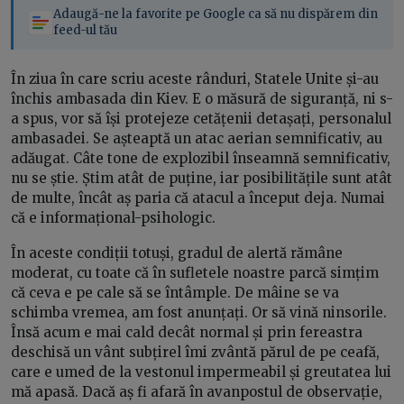
Adaugă-ne la favorite pe Google ca să nu dispărem din
feed-ul tău
În ziua în care scriu aceste rânduri, Statele Unite și-au
închis ambasada din Kiev. E o măsură de siguranță, ni s-
a spus, vor să își protejeze cetățenii detașați, personalul
ambasadei. Se așteaptă un atac aerian semnificativ, au
adăugat. Câte tone de explozibil înseamnă semnificativ,
nu se știe. Știm atât de puține, iar posibilitățile sunt atât
de multe, încât aș paria că atacul a început deja. Numai
că e informațional-psihologic.
În aceste condiții totuși, gradul de alertă rămâne
moderat, cu toate că în sufletele noastre parcă simțim
că ceva e pe cale să se întâmple. De mâine se va
schimba vremea, am fost anunțați. Or să vină ninsorile.
Însă acum e mai cald decât normal și prin fereastra
deschisă un vânt subțirel îmi zvântă părul de pe ceafă,
care e umed de la vestonul impermeabil și greutatea lui
mă apasă. Dacă aș fi afară în avanpostul de observație,