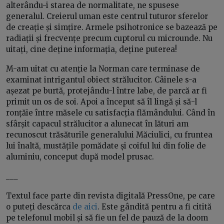
alterându-i starea de normalitate, ne spusese
generalul. Creierul uman este centrul tuturor sferelor
de creație și simțire. Armele psihotronice se bazează pe
radiații și frecvențe precum cuptorul cu microunde. Nu
uitați, cine deține informația, deține puterea!
M-am uitat cu atenție la Norman care terminase de
examinat intrigantul obiect strălucitor. Câinele s-a
așezat pe burtă, protejându-l între labe, de parcă ar fi
primit un os de soi. Apoi a început să îl lingă și să-l
ronțăie între măsele cu satisfacția flămândului. Când în
sfârșit capacul strălucitor a alunecat în lături am
recunoscut trăsăturile generalului Măciulici, cu fruntea
lui înaltă, mustățile pomădate și coiful lui din folie de
aluminiu, conceput după model prusac.
___
Textul face parte din revista digitală PressOne, pe care
o puteți descărca
de aici
. Este gândită pentru a fi citită
pe telefonul mobil și să fie un fel de pauză de la doom