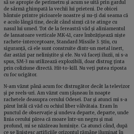
să se apropie de perimetru și acum se uită prin gardul
de sârmă ghimpată la vechii lui prieteni. De obicei
bântuie printre picioarele noastre și nu-ți dai seama că
e acolo lângă tine, decât când simți că te atinge cu
nasul lui umed. Tot de la fereastră văd și aliniamentul
de lansatoare verticale MK-41, care îmbrățișează niște
rachete-interceptoare, Standard Missile 3. Știu, cu
siguranță, că ele sunt construite dintr-un metal inert,
dar astăzi par neliniștite și ele. Nu vă faceți iluzii, ni s-a
spus, SM-3 nu utilizează explozibili, doar distrug ținta
prin coliziune directă. Hit-to-kill. Nu veți putea riposta
cu foc ucigător.
N-am văzut până acum foc distrugător decât la televizor
și pe reels-uri. Am văzut cum țâșneau în noapte
rachetele deasupra cerului Odesei. Dar și atunci mi s-a
părut întâi că văd cu ochiul liber vâlvătaia. Eram în
punctul de observație și undeva departe, departe, unde
linia cerului părea că moare într-un negru și mai
profund, mi se năzăreau luminițe. Ca atunci când, după
ce se liniștesc artificiile orizontul rămâne iluminat în