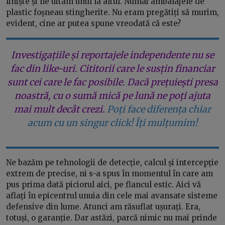
liniște și ne uitam unul la altul. Numai ambalajele de
plastic foșneau stingherite. Nu eram pregătiți să murim,
evident, cine ar putea spune vreodată că este?
Investigațiile și reportajele independente nu se
fac din like-uri. Cititorii care le susțin financiar
sunt cei care le fac posibile. Dacă prețuiești presa
noastră, cu o sumă mică pe lună ne poți ajuta
mai mult decât crezi.
Poți face diferența chiar
acum cu un singur click! Îți mulțumim!
Ne bazăm pe tehnologii de detecție, calcul și intercepție
extrem de precise, ni s-a spus în momentul în care am
pus prima dată piciorul aici, pe flancul estic. Aici vă
aflați în epicentrul unuia din cele mai avansate sisteme
defensive din lume. Atunci am răsuflat ușurați. Era,
totuși, o garanție. Dar astăzi, parcă nimic nu mai prinde