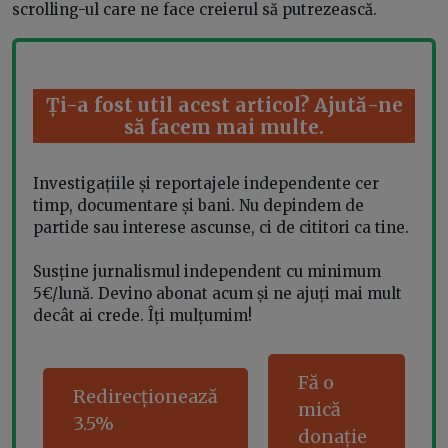
scrolling-ul care ne face creierul să putrezească.
Ți-a fost util acest articol? Ajută-ne
să facem mai multe.
Investigațiile și reportajele independente cer
timp, documentare și bani. Nu depindem de
partide sau interese ascunse, ci de cititori ca tine.
Susține jurnalismul independent cu minimum
5€/lună. Devino abonat acum și ne ajuți mai mult
decât ai crede. Îți mulțumim!
Fă o
Redirecționează
mică
3.5%
donație