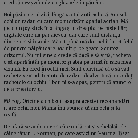
cred că m-aș afunda cu gleznele în pământ.
Noi păzim cerul aici, lângă scutul antirachetă. Am sub
ochi un radar, cu care monitorizăm spațiul aerian. Mă
joc c-un joy stick în stânga și-n dreapta, pe niște hărți
digitale care nu par aievea, dar care sunt distanța
dintre noi și inamic. Mă uit până mă dor ochii la tot felul
de puncte pâlpâitoare. Mă uit și pe geam. Scrutez
orizontul. Nu-mi vine a crede că dacă e să vină, racheta
o să apară întâi pe monitor și abia pe urmă în raza mea
vizuală. Eu cred în ochii mei. Sunt convinsă că o să văd
racheta venind. Înainte de radar. Ideal ar fi să nu vedeți
rachetele cu ochiul liber, ni s-a spus, pentru că atunci e
deja prea târziu.
Mă rog. Oricine a chibzuit asupra acestei recomandări
n-are ochii mei. Mama îmi spunea că am ochi și la
ceafă.
De afară se aude uneori câte un lătrat și schelălăit de
câine tânăr. E Norman, pe care astăzi nu l-au mai lăsat