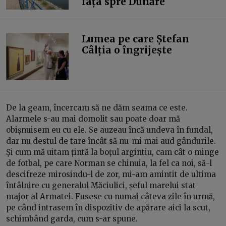
fața spre Dunăre
Lumea pe care Ștefan
Câlția o îngrijește
De la geam, încercam să ne dăm seama ce este.
Alarmele s-au mai domolit sau poate doar mă
obișnuisem eu cu ele. Se auzeau încă undeva în fundal,
dar nu destul de tare încât să nu-mi mai aud gândurile.
Și cum mă uitam țintă la boțul argintiu, cam cât o minge
de fotbal, pe care Norman se chinuia, la fel ca noi, să-l
descifreze mirosindu-l de zor, mi-am amintit de ultima
întâlnire cu generalul Măciulici, șeful marelui stat
major al Armatei. Fusese cu numai câteva zile în urmă,
pe când intrasem în dispozitiv de apărare aici la scut,
schimbând garda, cum s-ar spune.