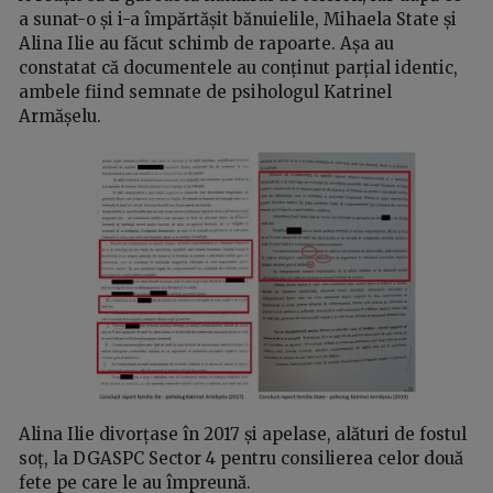
a sunat-o și i-a împărtășit bănuielile, Mihaela State și
Alina Ilie au făcut schimb de rapoarte. Așa au
constatat că documentele au conținut parțial identic,
ambele fiind semnate de psihologul Katrinel
Armășelu.
Alina Ilie divorțase în 2017 și apelase, alături de fostul
soț, la DGASPC Sector 4 pentru consilierea celor două
fete pe care le au împreună.