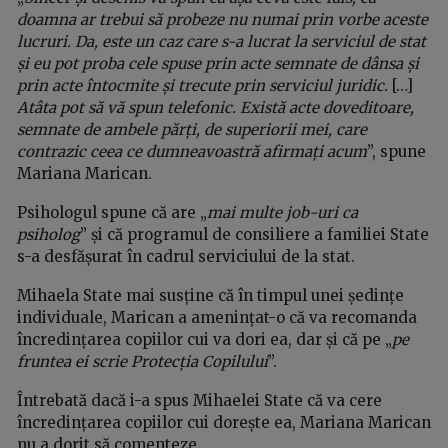
doamna ar trebui să probeze nu numai prin vorbe aceste
lucruri. Da, este un caz care s-a lucrat la serviciul de stat
și eu pot proba cele spuse prin acte semnate de dânsa și
prin acte întocmite și trecute prin serviciul juridic.
[…]
Atâta pot să vă spun telefonic. Există acte doveditoare,
semnate de ambele părți, de superiorii mei, care
contrazic ceea ce dumneavoastră afirmați acum
”, spune
Mariana Marican.
Psihologul spune că are „
mai multe job-uri ca
psiholog
” și că programul de consiliere a familiei State
s-a desfășurat în cadrul serviciului de la stat.
Mihaela State mai susține că în timpul unei ședințe
individuale, Marican a amenințat-o că va recomanda
încredințarea copiilor cui va dori ea, dar și că pe „
pe
fruntea ei scrie Protecția Copilului
”.
Întrebată dacă i-a spus Mihaelei State că va cere
încredințarea copiilor cui dorește ea, Mariana Marican
nu a dorit să comenteze.