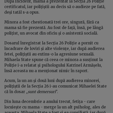
După incident, mama a prezentat la Secția 26 Poliție
certificatul, iar polițiștii au decis să o audieze pe fată,
deși tatăl s-a opus.
Minora a fost chestionată trei ore, singură, fără ca
mama să fie prezentă. Au fost de față, însă, pe lângă
polițist, un avocat din oficiu și o asistentă socială.
Dosarul înregistrat la Secția 26 Poliție a pornit cu
încadrare de loviri și alte violențe, iar după audierea
fetei, polițiștii au extins-o la agresiune sexuală.
Mihaela State spune că ceea ce minora a susținut la
Poliție i-a relatat și psihologului Katrinel Armășelu,
însă aceasta nu a menționat nimic în raport.
Acum, la un an și două luni după audierea minorei,
polițiștii de la Secția 26 i-au comunicat Mihaelei State
că în dosar „
sunt demersuri
”.
Din luna decembrie a anului trecut, fetița - care
locuiește cu mama - merge la un alt psiholog, ales de
aceasta. Mihaela State a fost și ea consiliată, iar după