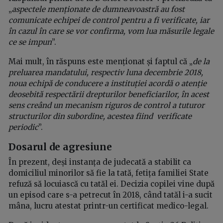
„
aspectele menționate de dumneavoastră au fost
comunicate echipei de control pentru a fi verificate, iar
în cazul în care se vor confirma, vom lua măsurile legale
ce se impun
”.
Mai mult, în răspuns este menționat și faptul că „
de la
preluarea mandatului, respectiv luna decembrie 2018,
noua echipă de conducere a instituției acordă o atenție
deosebită respectării drepturilor beneficiarilor, în acest
sens creând un mecanism riguros de control a tuturor
structurilor din subordine, acestea fiind verificate
periodic
”.
Dosarul de agresiune
În prezent, deși instanța de judecată a stabilit ca
domiciliul minorilor să fie la tată, fetița familiei State
refuză să locuiască cu tatăl ei. Decizia copilei vine după
un episod care s-a petrecut în 2018, când tatăl i-a sucit
mâna, lucru atestat printr-un certificat medico-legal.