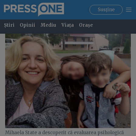
Susține
Știri
Opinii
Mediu
Viața
Orașe
Mihaela State a descoperit că evaluarea psihologică