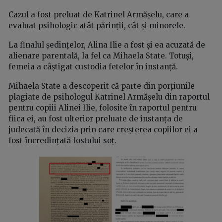
Cazul a fost preluat de Katrinel Armășelu, care a
evaluat psihologic atât părinții, cât și minorele.
La finalul ședințelor, Alina Ilie a fost și ea acuzată de
alienare parentală, la fel ca Mihaela State. Totuși,
femeia a câștigat custodia fetelor în instanță.
Mihaela State a descoperit că parte din porțiunile
plagiate de psihologul Katrinel Armășelu din raportul
pentru copiii Alinei Ilie, folosite în raportul pentru
fiica ei, au fost ulterior preluate de instanța de
judecată în decizia prin care creșterea copiilor ei a
fost încredințată fostului soț.