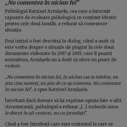
„Nu comentez în niciun fel”
Psihologul Katrinel Armășelu, cea care a întocmit
rapoarte de evaluare psihologică cu conținut identic
pentru cele două familii, a refuzat să comenteze
situația.
Deși inițial a fost deschisă la dialog, când a auzit că
este vorba despre o situație de plagiat în cele două
documente elaborate în 2017 și 2019, care îi poartă
semnătura, Armășelu nu a dorit să ofere un punct de
vedere.
„
Nu comentez în niciun fel, în niciun caz la telefon, nu
știu cine sunteți, nu știu de ce aș comenta. Nu comentez
în niciun fel
”, a spus Katrinel Armășelu.
Întrebată dacă dorește să își exprime opinia într-o altă
circumstanță, psihologul a refuzat „[…]
treburile astea
le discut în alt context, nu cu jurnaliști
”.
Când a fost întrebată care este contextul la care se