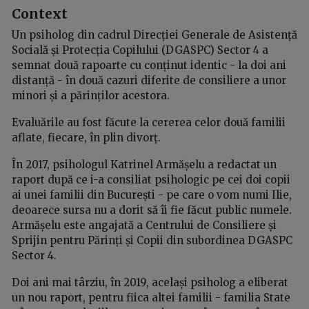
Context
Un psiholog din cadrul Direcției Generale de Asistență
Socială și Protecția Copilului (DGASPC) Sector 4 a
semnat două rapoarte cu conținut identic - la doi ani
distanță - în două cazuri diferite de consiliere a unor
minori și a părinților acestora.
Evaluările au fost făcute la cererea celor două familii
aflate, fiecare, în plin divorț.
În 2017, psihologul Katrinel Armășelu a redactat un
raport după ce i-a consiliat psihologic pe cei doi copii
ai unei familii din București - pe care o vom numi Ilie,
deoarece sursa nu a dorit să îi fie făcut public numele.
Armășelu este angajată a Centrului de Consiliere și
Sprijin pentru Părinți și Copii din subordinea DGASPC
Sector 4.
Doi ani mai târziu, în 2019, același psiholog a eliberat
un nou raport, pentru fiica altei familii - familia State