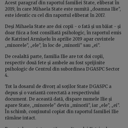
Acest paragraf din raportul familiei State, eliberat în
2019, în care Mihaela State este numită „doamna Ilie”,
este identic cu cel din raportul eliberat în 2017.
Deși Mihaela State are doi copii - o fată și un băiat - și
doar fiica a fost consiliată psihologic, în raportul emis
de Katrinel Armășelu în aprilie 2019 apar cuvintele
„minorele”, „ele”, în loc de „minorii” sau „ei”.
De cealaltă parte, familia Ilie are tot doi copii,
respectiv două fete și ambele au fost sprijinite
psihologic de Centrul din subordinea DGASPC Sector
4.
Tot la dosarul de divorț al soților State DGASPC a
depus și o variantă corectată a respectivului
document. De această dată, dispare numele Ilie și
apare State, „minorele” devin „minorii”, iar „ele”, „ei”.
În schimb, conținutul copiat din raportul familiei Ilie
rămâne intact.