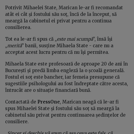
Potrivit Mihaelei State, Marican le-ar fi recomandat
atât ei cât și fostului său soț, încă de la început, să
meargă la cabinetul ei privat pentru a continua
consilierea.
Tot ea le-ar fi spus că „
este mai scumpă
”, însă își
„
merită
” banii, susține Mihaela State - care nu a
acceptat acest lucru pentru că nu își permitea.
Mihaela State este profesoară de aproape 20 de ani în
București și predă limba engleză la o școală generală.
Fostul ei soț este bancher, iar femeia presupune că
sugestiile psihologului au fost îndreptate către acesta,
întrucât are o situație financiară bună.
Contactată de
PressOne
, Marican neagă că le-ar fi
spus Mihaelei State și fostului său soț să meargă la
cabinetul său privat pentru continuarea ședințelor de
consiliere.
„
Sincer și deschis vă spun că așa ceva este fals, că