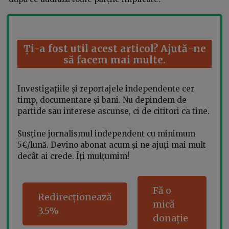
Ți-a fost util acest articol? Ajută-ne
să facem mai multe.
Investigațiile și reportajele independente cer
timp, documentare și bani. Nu depindem de
partide sau interese ascunse, ci de cititori ca tine.
Susține jurnalismul independent cu minimum
5€/lună. Devino abonat acum și ne ajuți mai mult
decât ai crede. Îți mulțumim!
Fă o
Redirecționează
mică
3.5%
donație