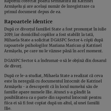
Raportul corectat poartă semnătura lui Katrinel
Armășelu și are același număr de înregistrare ca
primul document depus de ea.
Rapoartele identice
După ce divorțul familiei State a fost pronunțat în iulie
2019, iar domiciliul copiilor a fost stabilit la tată,
Mihaela State a solicitat DGASPC Sector 4 cópii după
rapoartele psihologilor Mariana Marican și Katrinel
Armășelu, pe care nu le văzuse până în acel moment.
DGASPC Sector 4 a îndrumat-o să le obțină din dosarul
de divorț.
După ce le-a studiat, Mihaela State a realizat că ceva
este în neregulă cu documentul întocmit de Katrinel
Armășelu - a descoperit că în locul numelui său de
familie apare numele Ilie. Atunci s-a gândit la
posibilitatea ca o parte din raportul întocmit pentru
fiica ei să fi fost copiat după un altul, al unei familii
Ilie.