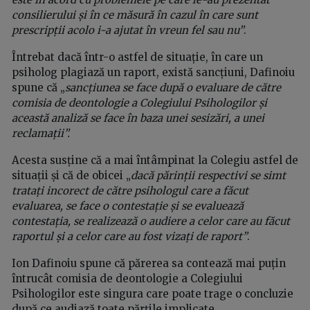
consilierului și în ce măsură în cazul în care sunt
prescripții acolo i-a ajutat în vreun fel sau nu”
.
Întrebat dacă într-o astfel de situație, în care un
psiholog plagiază un raport, există sancțiuni, Dafinoiu
spune că „
sancțiunea se face după o evaluare de către
comisia de deontologie a Colegiului Psihologilor și
această analiză se face în baza unei sesizări, a unei
reclamații”.
Acesta susține că a mai întâmpinat la Colegiu astfel de
situații și că de obicei „
dacă părinții respectivi se simt
tratați incorect de către psihologul care a făcut
evaluarea, se face o contestație și se evaluează
contestația, se realizează o audiere a celor care au făcut
raportul și a celor care au fost vizați de raport”
.
Ion Dafinoiu spune că părerea sa contează mai puțin
întrucât comisia de deontologie a Colegiului
Psihologilor este singura care poate trage o concluzie
după ce audiază toate părțile implicate
.