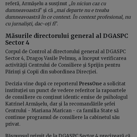
referă, Armășelu a susținut „
în niciun caz cu
dumneavoastră
” și că „
mai departe nu e treaba
dumneavoastră în ce context. În context profesional, nu
cu jurnaliști, dac-oți fi
”.
Măsurile directorului general al DGASPC
Sector 4
Corpul de Control al directorului general al DGASPC
Sector 4, Dragoș Vasile Pelmuș, a început verificarea
activității Centrului de Consiliere și Sprijin pentru
Părinți și Copii din subordinea Direcției.
Decizia vine după ce reporterul
PressOne
a solicitat
instituției un punct de vedere referitor la rapoartele
de consiliere cu conținut identic emise de psihologul
Katrinel Armășelu, dar și la recomandările șefei
Centrului - Mariana Marican - ca familia State să
continue programul de consiliere la cabinetul său
privat.
Răspunsul primit de la DGASPC Sector 4 precizează că