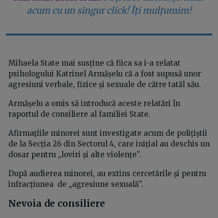
acum cu un singur click! Îți mulțumim!
Mihaela State mai susține că fiica sa i-a relatat
psihologului Katrinel Armășelu că a fost supusă unor
agresiuni verbale, fizice și sexuale de către tatăl său.
Armășelu a omis să introducă aceste relatări în
raportul de consiliere al familiei State.
Afirmațiile minorei sunt investigate acum de polițiștii
de la Secția 26 din Sectorul 4, care inițial au deschis un
dosar pentru „loviri și alte violențe”.
După audierea minorei, au extins cercetările și pentru
infracțiunea de „agresiune sexuală”.
Nevoia de consiliere