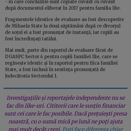
- în care concluziile sunt copiate cuvânt cu cuvânt
după documentul eliberat în 2017 pentru familia Ilie.
Fragmentele identice de evaluare au fost descoperite
de Mihaela State la două săptămâni după ce divorțul
de soțul ei a fost pronunțat de instanță, iar copiii au
fost încredințați tatălui.
Mai mult, parte din raportul de evaluare făcut de
DGASPC Sector 4 pentru copiii familiei Ilie, care se
regăsește identic și în raportul pentru fiica familiei
State, a fost inclusă în sentința pronunțată de
Judecătoria Sectorului 1.
Investigațiile și reportajele independente nu se
fac din like-uri. Cititorii care le susțin financiar
sunt cei care le fac posibile. Dacă prețuiești presa
noastră, cu o sumă mică pe lună ne poți ajuta
mai mult decât crezi.
Poți face diferența chiar