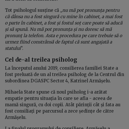
Tot psihologul susține că „
nu mă pot pronunța pentru
că dânsa nu a fost singură cu mine în cabinet, a mai fost
o parte în cabinet, a fost și fostul soț care poate să aducă
și să spună. Nu mă pot pronunța și nu doresc să mă
pronunț la telefon. Asta e procedura pe care trebuie să o
urmez fiind constrânsă de faptul că sunt angajată a
statului
”.
Cel de-al treilea psiholog
La începutul anului 2019, consilierea familiei State a
fost preluată de un al treilea psiholog de la Centrul din
subordinea DGASPC Sector 4, Katrinel Armășelu.
Mihaela State spune că noul psiholog i-a arătat
empatie pentru situația în care se afla - aceea de
mamă singură, cu doi copii. Atât părinții cât și fata au
fost consiliați pe parcursul a zece ședințe de către
Armășelu.
La finalul programului de consiliere, Armășelu a