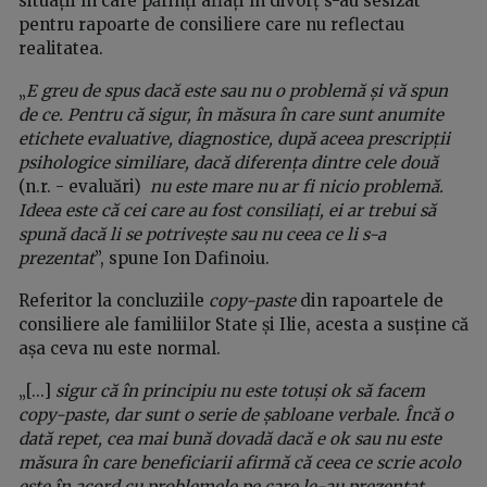
situații în care părinți aflați în divorț s-au sesizat
pentru rapoarte de consiliere care nu reflectau
realitatea.
„
E greu de spus dacă este sau nu o problemă și vă spun
de ce. Pentru că sigur, în măsura în care sunt anumite
etichete evaluative, diagnostice, după aceea prescripții
psihologice similiare, dacă diferența dintre cele două
(n.r. - evaluări)
nu este mare nu ar fi nicio problemă.
Ideea este că cei care au fost consiliați, ei ar trebui să
spună dacă li se potrivește sau nu ceea ce li s-a
prezentat
”, spune Ion Dafinoiu.
Referitor la concluziile
copy-paste
din rapoartele de
consiliere ale familiilor State și Ilie, acesta a susține că
așa ceva nu este normal.
„[...]
sigur că în principiu nu este totuși ok să facem
copy-paste, dar sunt o serie de șabloane verbale. Încă o
dată repet, cea mai bună dovadă dacă e ok sau nu este
măsura în care beneficiarii afirmă că ceea ce scrie acolo
este în acord cu problemele pe care le-au prezentat