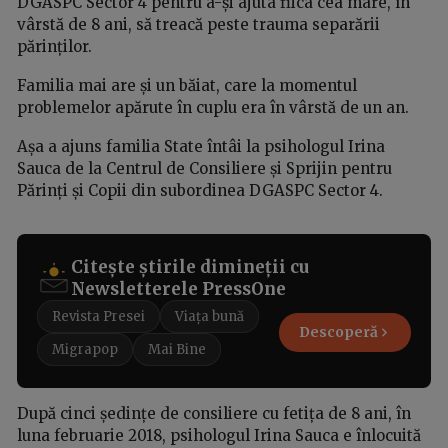
DGASPC Sector 4 pentru a-și ajuta fiica cea mare, în
vârstă de 8 ani, să treacă peste trauma separării
părinților.
Familia mai are și un băiat, care la momentul
problemelor apărute în cuplu era în vârstă de un an.
Așa a ajuns familia State întâi la psihologul Irina
Sauca de la Centrul de Consiliere și Sprijin pentru
Părinți și Copii din subordinea DGASPC Sector 4.
Citește știrile dimineții cu
Newsletterele PressOne
Revista Presei
Viața bună
Descoperă
Migrapop
Mai Bine
După cinci ședințe de consiliere cu fetița de 8 ani, în
luna februarie 2018, psihologul Irina Sauca e înlocuită