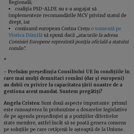
Regională;
coaliţia PSD-ALDE nu s-a angajat să
implementeze recomandările MCV privind statul de
drept, iar
comisarul european Corina Crețu
o somează pe
Viorica Dăncilă
să spună dacă
„atacurile la adresa
Comisiei Europene reprezintă poziţia oficială a statului
român”.
*
− Preluăm președinția Consiliului UE în condițiile în
care mai mulți demnitari români (dar și europeni)
au dubii cu privire la capacitatea țării noastre de a
gestiona acest mandat. Suntem pregătiți?
Angela Cristea:
Sunt două aspecte importante: primul
este cunoașterea în profunzime a dosarelor legislative
de pe agenda președinției și a pozițiilor diferitelor
state membre, astfel încât să se poată genera consens
pe soluțiile pe care cetăţenii le așteaptă de la Uniune.