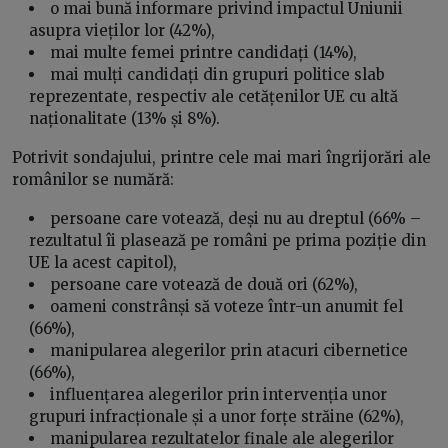
o mai bună informare privind impactul Uniunii
asupra vieților lor (42%),
mai multe femei printre candidați (14%),
mai mulți candidați din grupuri politice slab
reprezentate, respectiv ale cetățenilor UE cu altă
naționalitate (13% și 8%).
Potrivit sondajului, printre cele mai mari îngrijorări ale
românilor se numără:
persoane care votează, deși nu au dreptul (66% –
rezultatul îi plasează pe români pe prima poziție din
UE la acest capitol),
persoane care votează de două ori (62%),
oameni constrânși să voteze într-un anumit fel
(66%),
manipularea alegerilor prin atacuri cibernetice
(66%),
influențarea alegerilor prin intervenția unor
grupuri infracționale și a unor forțe străine (62%),
manipularea rezultatelor finale ale alegerilor