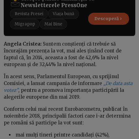
Newsletterele PressOne
Revista Presei
Viața bună
Descoperă
Migrapop
Mai Bine
Angela Cristea:
Suntem conștienți că trebuie să
încurajăm prezența la vot, mai ales ținând cont de
faptul că, în 2014, aceasta a fost de 42,6% la nivel
european și de 32,44% la nivel național.
În acest sens, Parlamentul European, cu sprijinul
Comisiei, a lansat campania de informare
„De data asta
votez”
, pentru a promova importanța participării la
alegerile europene din mai 2019.
Conform celui mai recent Eurobarometru, publicat în
noiembrie 2018, principalii factori care i-ar determina
pe români să participe la vot sunt:
mai mulți tineri printre candidați (42%),