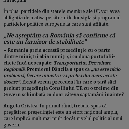
infracțiuni.
În plus, partidele din statele membre ale UE vor avea
obligația de a afișa pe site-urile lor sigla și programul
partidelor politice europene la care sunt afiliate.
„Ne așteptăm ca România să confirme că
este un furnizor de stabilitate”
− România preia această președinție cu o parte
dintre miniștri abia numiți și cu două portofolii-
cheie încă neocupate:
Transporturi
și
Dezvoltare
Regională
. Premierul Dăncilă a spus că
„nu este nicio
problemă, fiecare ministru va prelua din mers aceste
dosare”
. Există vreun precedent în care o țară să fi
preluat președinția Consiliului UE cu o treime din
Guvern schimbată cu doar câteva săptămâni înainte?
Angela Cristea:
În primul rând, trebuie spus că
pregătirea președinției este un efort național amplu,
care implică mult mai mult decât nivelul politic al unui
guvern.