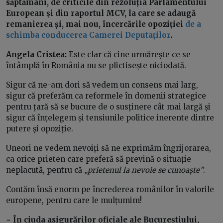
săptămâni, de criticile din rezoluția Parlamentului
European și din raportul MCV, la care se adaugă
remanierea și, mai nou, încercările opoziției
de a
schimba conducerea Camerei Deputaților
.
Angela Cristea:
Este clar că cine urmărește ce se
întâmplă în România nu se plictisește niciodată.
Sigur că ne-am dori să vedem un consens mai larg,
sigur că preferăm ca reformele în domenii strategice
pentru țară să se bucure de o susținere cât mai largă și
sigur că înțelegem și tensiunile politice inerente dintre
putere și opoziție.
Uneori ne vedem nevoiți să ne exprimăm îngrijorarea,
ca orice prieten care preferă să prevină o situație
neplacută, pentru că
„prietenul la nevoie se cunoaște”
.
Contăm însă enorm pe încrederea românilor în valorile
europene, pentru care le mulțumim!
− În ciuda asigurărilor oficiale ale Bucureștiului,