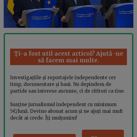
Ți-a fost util acest articol? Ajută-ne
să facem mai multe.
Investigațiile și reportajele independente cer
timp, documentare și bani. Nu depindem de
partide sau interese ascunse, ci de cititori ca tine.
Susține jurnalismul independent cu minimum
5€/lună. Devino abonat acum și ne ajuți mai mult
decât ai crede. Îți mulțumim!