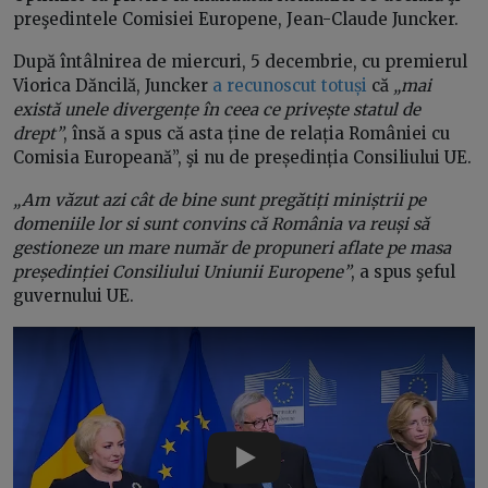
preşedintele Comisiei Europene, Jean-Claude Juncker.
După întâlnirea de miercuri, 5 decembrie, cu premierul
Viorica Dăncilă, Juncker
a recunoscut totuși
că
„mai
există unele divergențe în ceea ce privește statul de
drept”
, însă a spus că asta ține de relația României cu
Comisia Europeană”, şi nu de președinția Consiliului UE.
„Am văzut azi cât de bine sunt pregătiți miniștrii pe
domeniile lor si sunt convins că România va reuși să
gestioneze un mare număr de propuneri aflate pe masa
președinției Consiliului Uniunii Europene”
, a spus şeful
guvernului UE.
Play