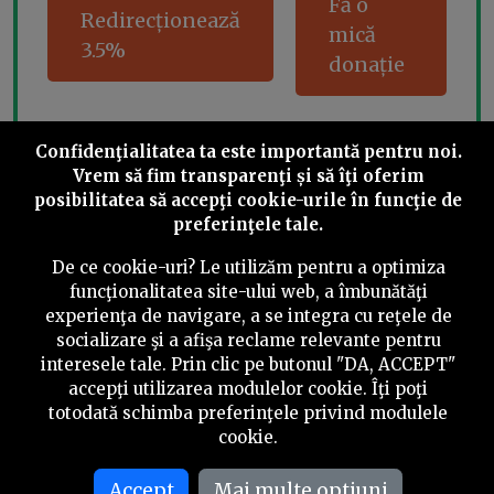
Fă o
Redirecționează
mică
3.5%
donație
Confidenţialitatea ta este importantă pentru noi.
Share this
Vrem să fim transparenţi și să îţi oferim
posibilitatea să accepţi cookie-urile în funcţie de
preferinţele tale.
De ce cookie-uri? Le utilizăm pentru a optimiza
funcţionalitatea site-ului web, a îmbunătăţi
experienţa de navigare, a se integra cu reţele de
©
2026
PressOne.ro
socializare şi a afişa reclame relevante pentru
interesele tale. Prin clic pe butonul "DA, ACCEPT"
RSS
Newslettere
Despre noi
Politica editorială
accepţi utilizarea modulelor cookie. Îţi poţi
totodată schimba preferinţele privind modulele
Politica de verificare a conținutului
Contact
cookie.
Termeni și condiții
Accept
Mai multe optiuni