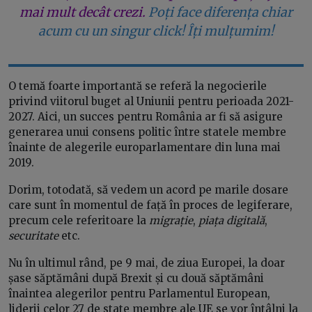
mai mult decât crezi.
Poți face diferența chiar
acum cu un singur click! Îți mulțumim!
O temă foarte importantă se referă la negocierile
privind viitorul buget al Uniunii pentru perioada 2021-
2027. Aici, un succes pentru România ar fi să asigure
generarea unui consens politic între statele membre
înainte de alegerile europarlamentare din luna mai
2019.
Dorim, totodată, să vedem un acord pe marile dosare
care sunt în momentul de față în proces de legiferare,
precum cele referitoare la
migrație
,
piața digitală
,
securitate
etc.
Nu în ultimul rând, pe 9 mai, de ziua Europei, la doar
șase săptămâni după Brexit și cu două săptămâni
înaintea alegerilor pentru Parlamentul European,
liderii celor 27 de state membre ale UE se vor întâlni la