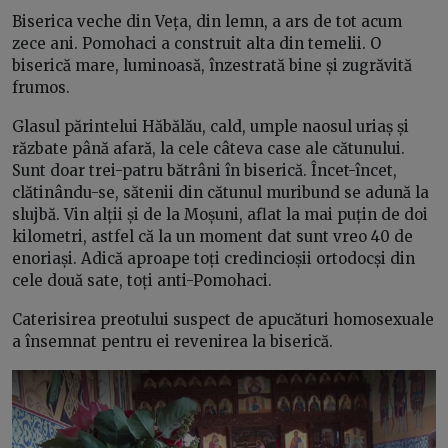
Biserica veche din Veța, din lemn, a ars de tot acum
zece ani. Pomohaci a construit alta din temelii. O
biserică mare, luminoasă, înzestrată bine și zugrăvită
frumos.
Glasul părintelui Hăbălău, cald, umple naosul uriaș și
răzbate până afară, la cele câteva case ale cătunului.
Sunt doar trei-patru bătrâni în biserică. Încet-încet,
clătinându-se, sătenii din cătunul muribund se adună la
slujbă. Vin alții și de la Moșuni, aflat la mai puțin de doi
kilometri, astfel că la un moment dat sunt vreo 40 de
enoriași. Adică aproape toți credincioșii ortodocși din
cele două sate, toți anti-Pomohaci.
Caterisirea preotului suspect de apucături homosexuale
a însemnat pentru ei revenirea la biserică.