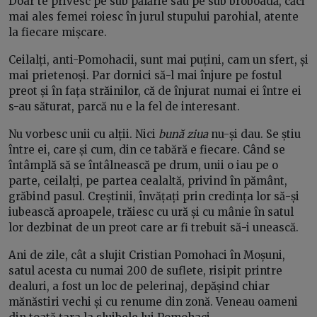
Doar te privesc pe sub pălărie sau pe sub broboadă, căci
mai ales femei roiesc în jurul stupului parohial, atente
la fiecare mișcare.
Ceilalți, anti-Pomohacii, sunt mai puțini, cam un sfert, și
mai prietenoși. Par dornici să-l mai înjure pe fostul
preot și în fața străinilor, că de înjurat numai ei între ei
s-au săturat, parcă nu e la fel de interesant.
Nu vorbesc unii cu alții. Nici
bună ziua
nu-și dau. Se știu
între ei, care și cum, din ce tabără e fiecare. Când se
întâmplă să se întâlnească pe drum, unii o iau pe o
parte, ceilalți, pe partea cealaltă, privind în pământ,
grăbind pasul. Creștinii, învățați prin credința lor să-și
iubească aproapele, trăiesc cu ură și cu mânie în satul
lor dezbinat de un preot care ar fi trebuit să-i unească.
Ani de zile, cât a slujit Cristian Pomohaci în Moșuni,
satul acesta cu numai 200 de suflete, risipit printre
dealuri, a fost un loc de pelerinaj, depășind chiar
mănăstiri vechi și cu renume din zonă. Veneau oameni