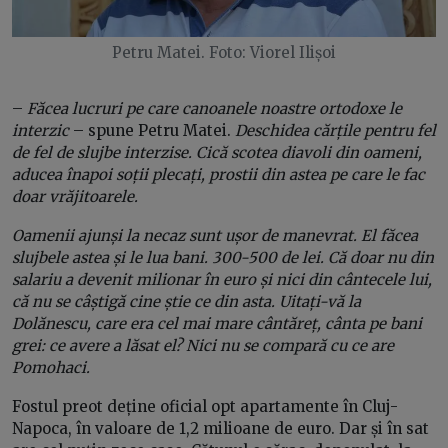
Petru Matei. Foto: Viorel Ilișoi
–
Făcea lucruri pe care canoanele noastre ortodoxe le
interzic
– spune Petru Matei.
Deschidea cărțile pentru fel
de fel de slujbe interzise. Cică scotea diavoli din oameni,
aducea înapoi soții plecați, prostii din astea pe care le fac
doar vrăjitoarele.
Oamenii ajunși la necaz sunt ușor de manevrat. El făcea
slujbele astea și le lua bani. 300-500 de lei. Că doar nu din
salariu a devenit milionar în euro și nici din cântecele lui,
că nu se câștigă cine știe ce din asta. Uitați-vă la
Dolănescu, care era cel mai mare cântăreț, cânta pe bani
grei: ce avere a lăsat el? Nici nu se compară cu ce are
Pomohaci.
Fostul preot deține oficial opt apartamente în Cluj-
Napoca, în valoare de 1,2 milioane de euro. Dar și în sat