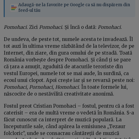
Adaugă-ne la favorite pe Google ca să nu dispărem din
feed-ul tău
Pomohaci
. Zici
Pomohaci
. Și încă o dată:
Pomohaci
.
De undeva, de peste tot, numele acesta te invadează. Îl
tot auzi în ultima vreme răzbătând de la televizor, de pe
Internet, din ziare, din gura omului de pe stradă. Toată
România vorbește despre Pomohaci. Și când ți se pare
că țara a amuțit, zguduită de atacurile teroriste din
vestul Europei, numele tot se mai aude, în surdină, ca
ecoul unui clopot. Apoi crește iar și se revarsă peste noi:
Pomohaci, Pornohaci, Homohaci
. În toate formele lui,
născocite de o nestăvilită creativitate anonimă.
Fostul preot Cristian Pomohaci – fostul, pentru că a fost
caterisit – era de multă vreme o vedetă în România. S-a
făcut cunoscut ca interpret de muzică populară. La
începuturile sale, când apărea la emisiunea „Tezaur
folcloric”, unde se consacrau cântăreții de muzică