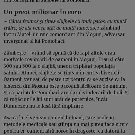
din toată țara la slujbele lui Pomohaci.
Un preot milionar în euro
– Cânta frumos și ținea slujbele cu mult patos, cu multă
trăire, de aia venea atât de multă lume,
zice zâmbind
Petru Matei, un mic comerciant din Moșuni, adversar
înverșunat al lui Pomohaci.
Zâmbește – vrând să spună că de fapt altele erau
motivele revărsării de oameni în Moșuni. Erau și câte
300 sau 500 la o slujbă, uneori triplând populația
satului. Atunci, slujbele se țineau în curtea bisericii.
Oamenii veneau de peste tot pentru că se auzise că la
biserica din Moșuni este o icoană făcătoare de minuni.
Și că părintele Pomohaci are darul vindecării de boli. Și
că rugăciunile lui sunt atât de puternice, încât
Dumnezeu nu le lasă fără împlinire.
Așa că la el veneau oameni bolnavi, care ocoleau
metodele medicale sau știința nu mai putea face nimic
pentru ei, oameni fără noroc în dragoste, cu datorii la