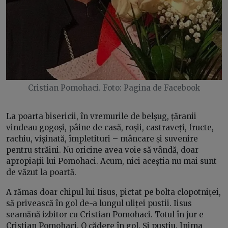
Cristian Pomohaci. Foto: Pagina de Facebook
La poarta bisericii, în vremurile de belșug, țăranii
vindeau gogoși, pâine de casă, roșii, castraveți, fructe,
rachiu, vișinată, împletituri – mâncare și suvenire
pentru străini. Nu oricine avea voie să vândă, doar
apropiații lui Pomohaci. Acum, nici aceștia nu mai sunt
de văzut la poartă.
A rămas doar chipul lui Iisus, pictat pe bolta clopotniței,
să privească în gol de-a lungul uliței pustii. Iisus
seamănă izbitor cu Cristian Pomohaci. Totul în jur e
Cristian Pomohaci. O cădere în gol. Și pustiu. Inima