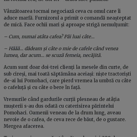
Vânzătoarea tocmai negociază ceva cu omul care îi
aduce marfă. Furnizorul a primit o comandă neașteptat
de mică. Face ochii mari și aproape strigă nemulțumit:
– Cum, numai atâta cafea? Păi luai câte…
– Hăăă… dădeam și câte o mie de cafele când venea
lumea, dar acum… se scuză femeia, necăjită.
Acum sunt doar doi-trei clienți la mesele din curte, de
sub cireși, mai toată săptămâna aceiași: niște tractoriști
de-ai lui Pomohaci, care pierd vremea la umbră cu câte
o cafeluță și cu câte o bere în față.
Vremurile când gardurile curții plesneau de atâția
mușterii s-au dus odată cu caterisirea părintelui
Pomohaci. Oamenii veneau de la drum lung, aveau
nevoie de o cafea, de ceva rece de băut, de o gustare.
Mergea afacerea.