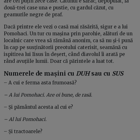
are cel puțin zece case. Cătunul e sărac, depopulat, la
două-trei case una e pustie, cu gardul căzut, cu
geamurile negre de praf.
Dacă printre ele vezi o casă mai răsărită, sigur e a lui
Pomohaci. Un tur cu mașina prin parohie, alături de un
localnic care vrea să rămână anonim, ca să nu și-i pună
în cap pe susținătorii preotului caterisit, seamănă cu
ispitirea lui Iisus în deșert, când diavolul îi arată pe
rând avuțiile lumii. Doar că părintele a luat tot.
Numerele de mașini cu
DUH
sau cu
SUS
– A cui e ferma asta frumoasă?
– A lui Pomohaci. Are oi bune, de rasă.
– Și pământul acesta al cui e?
– Al lui Pomohaci.
– Și tractoarele?