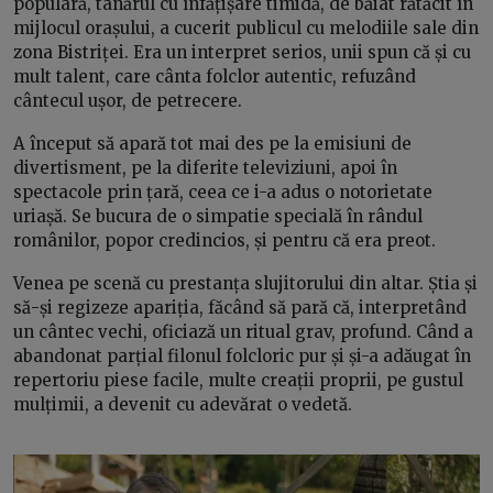
populară, tânărul cu înfățișare timidă, de băiat rătăcit în
mijlocul orașului, a cucerit publicul cu melodiile sale din
zona Bistriței. Era un interpret serios, unii spun că și cu
mult talent, care cânta folclor autentic, refuzând
cântecul ușor, de petrecere.
A început să apară tot mai des pe la emisiuni de
divertisment, pe la diferite televiziuni, apoi în
spectacole prin țară, ceea ce i-a adus o notorietate
uriașă. Se bucura de o simpatie specială în rândul
românilor, popor credincios, și pentru că era preot.
Venea pe scenă cu prestanța slujitorului din altar. Știa și
să-și regizeze apariția, făcând să pară că, interpretând
un cântec vechi, oficiază un ritual grav, profund. Când a
abandonat parțial filonul folcloric pur și și-a adăugat în
repertoriu piese facile, multe creații proprii, pe gustul
mulțimii, a devenit cu adevărat o vedetă.