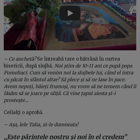
Play
– Ce anchetă?
Se întreabă tare o bătrână în curtea
bisericii, după slujbă.
Noi știm de 10-11 ani ce pupă popa
Pomohaci. Cum să venim noi la slujbele lui, când el intra
cu păcat în sfântul altar? Să plece și să ne lase în pace.
Avem nepoți, băieți frumoși, nu vrem să ne temem când îi
lăsăm să se joace pe uliță. Că vine țapul aiesta și-i
prostește…
Ceilalți o aprobă.
– Așa, lele Talia, zi-le dumneata!
„Este părintele nostru și noi în el credem”