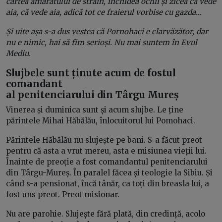
cartea amărâtului de străin, închidea ochii și zicea că vede
aia, că vede aia, adică tot ce fraierul vorbise cu gazda…
Și uite așa s-a dus vestea că Pornohaci e clarvăzător, dar
nu e nimic, hai să fim serioși. Nu mai suntem în Evul
Mediu.
Slujbele sunt ținute acum de fostul
comandant
al penitenciarului din Târgu Mureș
Vinerea și duminica sunt și acum slujbe. Le ține
părintele Mihai Hăbălău, înlocuitorul lui Pomohaci.
Părintele Hăbălău nu slujește pe bani. S-a făcut preot
pentru că asta a vrut mereu, asta e misiunea vieții lui.
Înainte de preoție a fost comandantul penitenciarului
din Târgu-Mureș. În paralel făcea și teologie la Sibiu. Și
când s-a pensionat, încă tânăr, ca toți din breasla lui, a
fost uns preot. Preot misionar.
Nu are parohie. Slujește fără plată, din credință, acolo