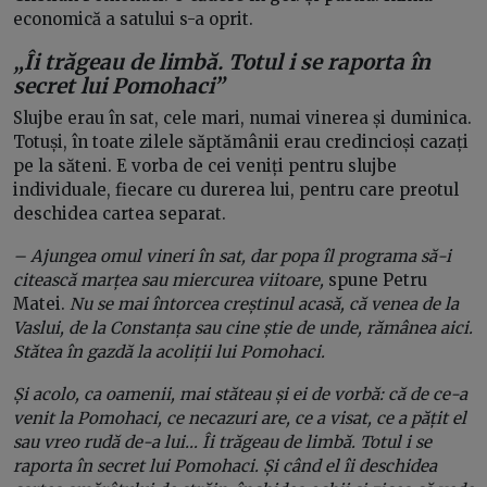
economică a satului s-a oprit.
„Îi trăgeau de limbă. Totul i se raporta în
secret lui Pomohaci”
Slujbe erau în sat, cele mari, numai vinerea și duminica.
Totuși, în toate zilele săptămânii erau credincioși cazați
pe la săteni. E vorba de cei veniți pentru slujbe
individuale, fiecare cu durerea lui, pentru care preotul
deschidea cartea separat.
– Ajungea omul vineri în sat, dar popa îl programa să-i
citească marțea sau miercurea viitoare,
spune Petru
Matei.
Nu se mai întorcea creștinul acasă, că venea de la
Vaslui, de la Constanța sau cine știe de unde, rămânea aici.
Stătea în gazdă la acoliții lui Pomohaci.
Și acolo, ca oamenii, mai stăteau și ei de vorbă: că de ce-a
venit la Pomohaci, ce necazuri are, ce a visat, ce a pățit el
sau vreo rudă de-a lui… Îi trăgeau de limbă. Totul i se
raporta în secret lui Pomohaci. Și când el îi deschidea