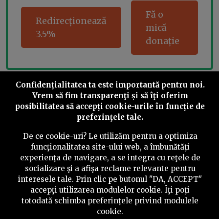
Fă o
Redirecționează
mică
3.5%
donație
Confidenţialitatea ta este importantă pentru noi.
Share this
Vrem să fim transparenţi și să îţi oferim
posibilitatea să accepţi cookie-urile în funcţie de
preferinţele tale.
De ce cookie-uri? Le utilizăm pentru a optimiza
funcţionalitatea site-ului web, a îmbunătăţi
©
2026
PressOne.ro
experienţa de navigare, a se integra cu reţele de
socializare şi a afişa reclame relevante pentru
interesele tale. Prin clic pe butonul "DA, ACCEPT"
RSS
Newslettere
Despre noi
Politica editorială
accepţi utilizarea modulelor cookie. Îţi poţi
Politica de verificare a conținutului
Contact
totodată schimba preferinţele privind modulele
cookie.