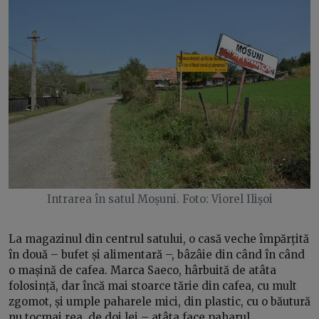
Intrarea în satul Moșuni. Foto: Viorel Ilișoi
La magazinul din centrul satului, o casă veche împărțită
în două – bufet și alimentară –, bâzâie din când în când
o mașină de cafea. Marca Saeco, hârbuită de atâta
folosință, dar încă mai stoarce tărie din cafea, cu mult
zgomot, și umple paharele mici, din plastic, cu o băutură
nu tocmai rea, de doi lei – atâta face paharul.