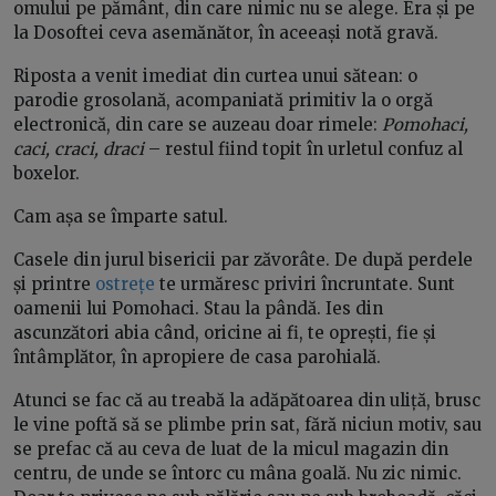
omului pe pământ, din care nimic nu se alege. Era și pe
la Dosoftei ceva asemănător, în aceeași notă gravă.
Riposta a venit imediat din curtea unui sătean: o
parodie grosolană, acompaniată primitiv la o orgă
electronică, din care se auzeau doar rimele:
Pomohaci,
caci, craci, draci
– restul fiind topit în urletul confuz al
boxelor.
Cam așa se împarte satul.
Casele din jurul bisericii par zăvorâte. De după perdele
și printre
ostrețe
te urmăresc priviri încruntate. Sunt
oamenii lui Pomohaci. Stau la pândă. Ies din
ascunzători abia când, oricine ai fi, te oprești, fie și
întâmplător, în apropiere de casa parohială.
Atunci se fac că au treabă la adăpătoarea din uliță, brusc
le vine poftă să se plimbe prin sat, fără niciun motiv, sau
se prefac că au ceva de luat de la micul magazin din
centru, de unde se întorc cu mâna goală. Nu zic nimic.