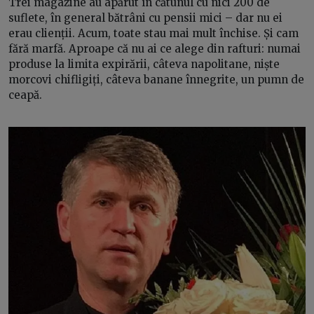
Trei magazine au apărut în cătunul cu nici 200 de
suflete, în general bătrâni cu pensii mici – dar nu ei
erau clienții. Acum, toate stau mai mult închise. Și cam
fără marfă. Aproape că nu ai ce alege din rafturi: numai
produse la limita expirării, câteva napolitane, niște
morcovi chifligiți, câteva banane înnegrite, un pumn de
ceapă.