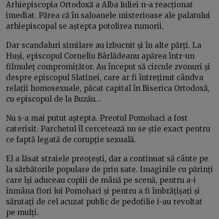
Arhiepiscopia Ortodoxă a Alba Iuliei n-a reacționat
imediat. Părea că în saloanele misterioase ale palatului
arhiepiscopal se aștepta potolirea rumorii.
Dar scandaluri similare au izbucnit și în alte părți. La
Huși, episcopul Corneliu Bârlădeanu apărea într-un
filmuleț compromițător. Au început să circule zvonuri și
despre episcopul Slatinei, care ar fi întreținut cândva
relații homosexuale, păcat capital în Biserica Ortodoxă,
cu episcopul de la Buzău…
Nu s-a mai putut aștepta. Preotul Pomohaci a fost
caterisit. Parchetul îl cercetează nu se știe exact pentru
ce faptă legată de corupție sexuală.
El a lăsat straiele preoțești, dar a continuat să cânte pe
la sărbătorile populare de prin sate. Imaginile cu părinți
care își aduceau copiii de mână pe scenă, pentru a-i
înmâna flori lui Pomohaci și pentru a fi îmbrățișați și
sărutați de cel acuzat public de pedofilie i-au revoltat
pe mulți.