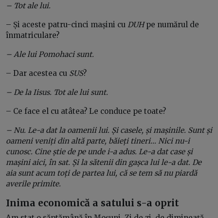
– Tot ale lui.
– Și aceste patru-cinci mașini cu
DUH
pe numărul de
înmatriculare?
– Ale lui Pomohaci sunt.
– Dar acestea cu
SUS
?
– De la Iisus. Tot ale lui sunt.
– Ce face el cu atâtea? Le conduce pe toate?
– Nu. Le-a dat la oamenii lui. Și casele, și mașinile. Sunt și
oameni veniți din altă parte, băieți tineri… Nici nu-i
cunosc. Cine știe de pe unde i-a adus. Le-a dat case și
mașini aici, în sat. Și la sătenii din gașca lui le-a dat. De
aia sunt acum toți de partea lui, că se tem să nu piardă
averile primite.
Inima economică a satului s-a oprit
Am stat o săptămână în Moșuni. Zi de zi, de dimineață