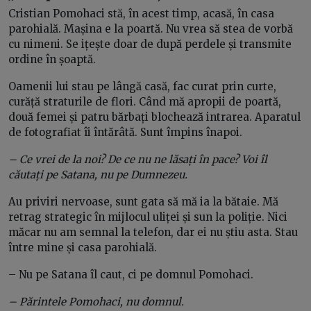
Cristian Pomohaci stă, în acest timp, acasă, în casa
parohială. Mașina e la poartă. Nu vrea să stea de vorbă
cu nimeni. Se ițește doar de după perdele și transmite
ordine în șoaptă.
Oamenii lui stau pe lângă casă, fac curat prin curte,
curăță straturile de flori. Când mă apropii de poartă,
două femei și patru bărbați blochează intrarea. Aparatul
de fotografiat îi întărâtă. Sunt împins înapoi.
– Ce vrei de la noi? De ce nu ne lăsați în pace? Voi îl
căutați pe Satana, nu pe Dumnezeu.
Au priviri nervoase, sunt gata să mă ia la bătaie. Mă
retrag strategic în mijlocul uliței și sun la poliție. Nici
măcar nu am semnal la telefon, dar ei nu știu asta. Stau
între mine și casa parohială.
– Nu pe Satana îl caut, ci pe domnul Pomohaci.
– Părintele Pomohaci, nu domnul.