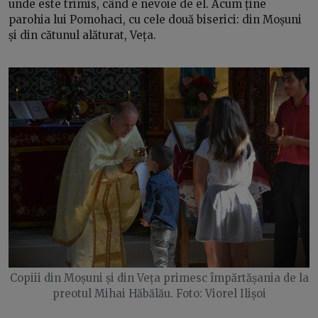
unde este trimis, când e nevoie de el. Acum ține
parohia lui Pomohaci, cu cele două biserici: din Moșuni
și din cătunul alăturat, Veța.
Copiii din Moșuni și din Veța primesc împărtășania de la
preotul Mihai Hăbălău. Foto: Viorel Ilișoi