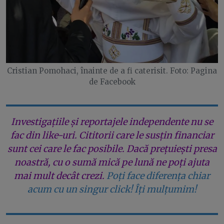
Cristian Pomohaci, înainte de a fi caterisit. Foto: Pagina
de Facebook
Investigațiile și reportajele independente nu se
fac din like-uri. Cititorii care le susțin financiar
sunt cei care le fac posibile. Dacă prețuiești presa
noastră, cu o sumă mică pe lună ne poți ajuta
mai mult decât crezi.
Poți face diferența chiar
acum cu un singur click! Îți mulțumim!