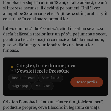
Pomohaci a slujit în ultimii 18 ani, o falie adâncă, de ură
și interese ascunse, îi dezbină pe oameni. Unii îl vor
alungat pe Satana cu pietre. Alții fac scut în jurul lui și îl
consideră în continuare preotul lor.
Într-o duminică după-amiază, când în sat nu se auzea
decât bălăceala rațelor într-un pârâu pe jumătate secat,
pe uliță a trecut o mașină cu muzica dată la maximum,
gata să dărâme gardurile șubrede cu vibrația lor
furioasă.
Citește știrile dimineții cu
Newsletterele PressOne
Revista Presei
Viața bună
Descoperă
Migrapop
Mai Bine
Cristian Pomohaci cânta un cântec din „folclorul nou”,
producție proprie, ceva filosofic în legătură cu viața