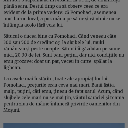
până seara. Destul timp ca să observ ceea ce era
evident de la prima vedere: că Pomohaci, asemenea
unui baron local, a pus mâna pe sătuc și că nimic nu se
întâmpla acolo fără voia lui.
Sătucul o ducea bine cu Pomohaci. Când veneau câte
300 sau 500 de credincioși la slujbele lui, mulți
rămâneau și peste noapte. Sătenii îi găzduiau pe sume
mici, 20-30 de lei. Sunt bani puțini, dar nici condițiile nu
erau grozave: doar un pat, veceu în curte, spălat la
lighean.
La casele mai înstărite, toate ale apropiaților lui
Pomohaci, prețurile erau ceva mai mari. Banii ăștia,
mulți, puțini, câți erau, țineau de fapt satul. Acum, când
slujbele cele mari nu se mai țin, vântul sărăciei și teama
pentru ziua de mâine întunecă privirile oamenilor din
Moșuni.