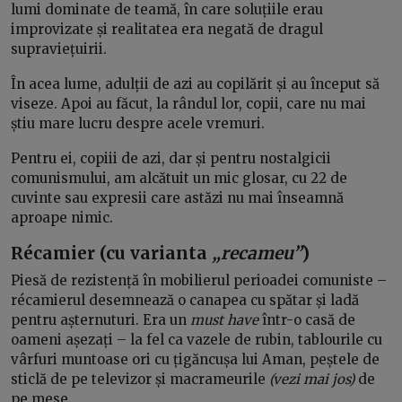
lumi dominate de teamă, în care soluțiile erau
improvizate și realitatea era negată de dragul
supraviețuirii.
În acea lume, adulții de azi au copilărit și au început să
viseze. Apoi au făcut, la rândul lor, copii, care nu mai
știu mare lucru despre acele vremuri.
Pentru ei, copiii de azi, dar și pentru nostalgicii
comunismului, am alcătuit un mic glosar, cu 22 de
cuvinte sau expresii care astăzi nu mai înseamnă
aproape nimic.
Récamier (cu varianta
„recameu”
)
Piesă de rezistență în mobilierul perioadei comuniste –
récamierul desemnează o canapea cu spătar și ladă
pentru așternuturi. Era un
must have
într-o casă de
oameni așezați – la fel ca vazele de rubin, tablourile cu
vârfuri muntoase ori cu țigăncușa lui Aman, peștele de
sticlă de pe televizor și macrameurile
(vezi mai jos)
de
pe mese.