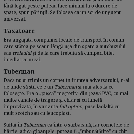
lână legat peste puteau face minuni la o durere de
spate, spun părinții. Se folosea ca un soi de unguent
universal.
Taxatoare
Era angajata companiei locale de transport în comun
care stătea pe scaun lângă ușa din spate a autobuzului
sau
troleului
și de la care trebuia să cumperi bilet
imediat ce urcai.
Tuberman
Dacă nu ai trimis un cornet în fruntea adversarului, n-ai
de unde să știi ce e un
Tuberman
și mai ales la ce
folosește. Era o „pușcă” meșterită din țeavă PVC, cu mai
multe canale de tragere și chiar și cu lunetă
improvizată, în varianta
full option
, puse laolaltă cu
mult scotch sau cu leucoplast.
Suflai în
Tuberman
ca într-o sarbacană, iar cornetele de
hârtie, adică gloanțele, puteau fi „îmbunătățite” cu chit