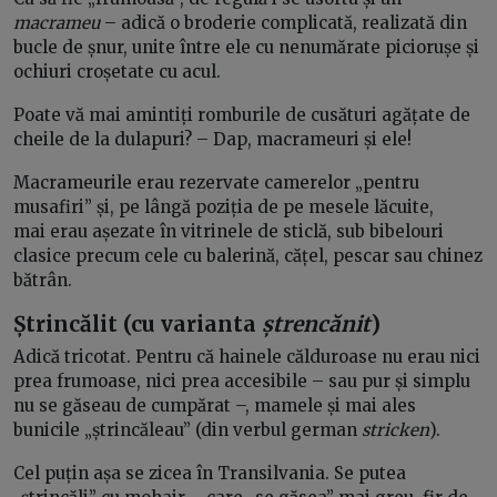
macrameu
– adică o broderie complicată, realizată din
bucle de șnur, unite între ele cu nenumărate piciorușe și
ochiuri croșetate cu acul.
Poate vă mai amintiți romburile de cusături agățate de
cheile de la dulapuri? – Dap, macrameuri și ele!
Macrameurile erau rezervate camerelor „pentru
musafiri” și, pe lângă poziția de pe mesele lăcuite,
mai erau așezate în vitrinele de sticlă, sub bibelouri
clasice precum cele cu balerină, cățel, pescar sau chinez
bătrân.
Ștrincălit (cu varianta
ștrencănit
)
Adică tricotat. Pentru că hainele călduroase nu erau nici
prea frumoase, nici prea accesibile – sau pur și simplu
nu se găseau de cumpărat –, mamele și mai ales
bunicile „ștrincăleau” (din verbul german
stricken
).
Cel puțin așa se zicea în Transilvania. Se putea