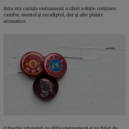
Asta era
cutiuța vietnameză
, a cărei soluție conținea
camfor, mentol și eucaliptol, dar și alte plante
aromatice.
O frecție zdravănă cu alifie vietnameză și un fular de