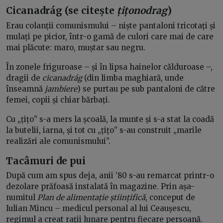
Cicanadrág (se citește
țițonodrag
)
Erau colanții comunismului – niște pantaloni tricotați și
mulați pe picior, într-o gamă de culori care mai de care
mai plăcute: maro, muștar sau negru.
În zonele friguroase – și în lipsa hainelor călduroase –,
dragii de
cicanadrág
(din limba maghiară, unde
înseamnă
jambiere
) se purtau pe sub pantaloni de către
femei, copii și chiar bărbați.
Cu „țițo” s-a mers la școală, la munte și s-a stat la coadă
la butelii, iarna, și tot cu „țițo” s-au construit „marile
realizări ale comunismului”.
Tacâmuri de pui
După cum am spus deja, anii ’80 s-au remarcat printr-o
dezolare prăfoasă instalată în magazine. Prin așa-
numitul
Plan de alimentație științifică
, conceput de
Iulian Mincu – medicul personal al lui Ceaușescu,
regimul a creat rații lunare pentru fiecare persoană.