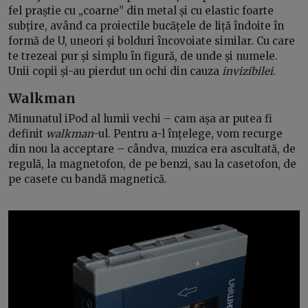
fel praștie cu „coarne” din metal și cu elastic foarte
subțire, având ca proiectile bucățele de liță îndoite în
formă de U, uneori și bolduri încovoiate similar. Cu care
te trezeai pur și simplu în figură, de unde și numele.
Unii copii și-au pierdut un ochi din cauza
invizibilei
.
Walkman
Minunatul iPod al lumii vechi – cam așa ar putea fi
definit
walkman
-ul. Pentru a-l înțelege, vom recurge
din nou la acceptare – cândva, muzica era ascultată, de
regulă, la magnetofon, de pe benzi, sau la casetofon, de
pe casete cu bandă magnetică.