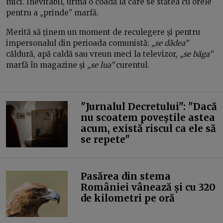
mici. Inevitabil, urma o coadă la care se stătea cu orele
pentru a „prinde” marfă.
Merită să ținem un moment de reculegere și pentru
impersonalul din perioada comunistă:
„se dădea”
căldură, apă caldă sau vreun meci la televizor,
„se băga”
marfă în magazine și
„se lua”
curentul.
"Jurnalul Decretului": "Dacă
nu scoatem poveștile astea
acum, există riscul ca ele să
se repete"
Pasărea din stema
României vânează și cu 320
de kilometri pe oră