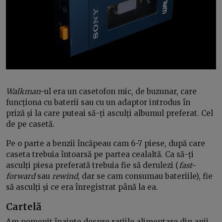
Walkman
-ul era un casetofon mic, de buzunar, care
funcționa cu baterii sau cu un adaptor introdus în
priză și la care puteai să-ți asculți albumul preferat. Cel
de pe casetă.
Pe o parte a benzii încăpeau cam 6-7 piese, după care
caseta trebuia întoarsă pe partea cealaltă. Ca să-ți
asculți piesa preferată trebuia fie să derulezi (
fast-
forward
sau
rewind
, dar se cam consumau bateriile), fie
să asculți și ce era înregistrat până la ea.
Cartelă
Am pomenit înainte despre rațiile alimentare din anii