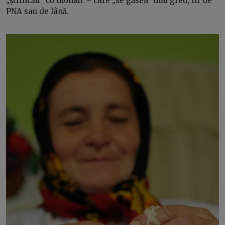
„ștrincăli” cu mohair – care „se găsea” mai greu, fir de
PNA sau de lână.