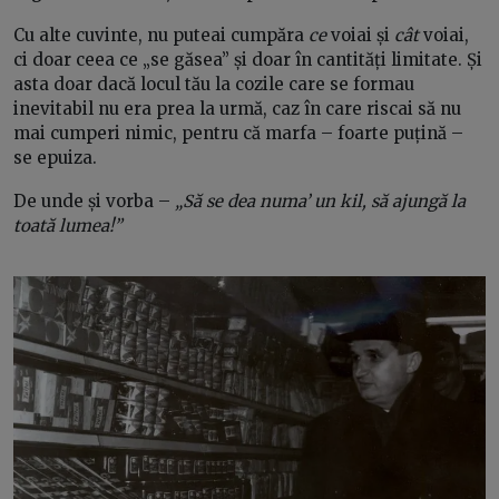
Cu alte cuvinte, nu puteai cumpăra
ce
voiai și
cât
voiai,
ci doar ceea ce „se găsea” și doar în cantități limitate. Și
asta doar dacă locul tău la cozile care se formau
inevitabil nu era prea la urmă, caz în care riscai să nu
mai cumperi nimic, pentru că marfa – foarte puțină –
se epuiza.
De unde și vorba –
„Să se dea numa’ un kil, să ajungă la
toată lumea!”