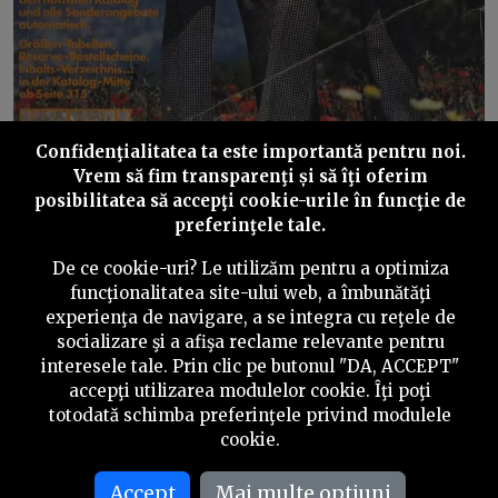
Confidenţialitatea ta este importantă pentru noi.
Vrem să fim transparenţi și să îţi oferim
posibilitatea să accepţi cookie-urile în funcţie de
preferinţele tale.
În România anilor ’70-’80, superlativul unei amenajări
De ce cookie-uri? Le utilizăm pentru a optimiza
sau al unei case era că
„arată ca-n Neckermann”.
funcţionalitatea site-ului web, a îmbunătăţi
experienţa de navigare, a se integra cu reţele de
Închipuiți-vă că, astăzi, ați trimite un catalog de la Cora,
socializare şi a afişa reclame relevante pentru
Kaufland sau Lidl unor prieteni foarte săraci dintr-o
interesele tale. Prin clic pe butonul "DA, ACCEPT"
țară de lumea a treia, care n-ar putea decât să admire
accepţi utilizarea modulelor cookie. Îţi poţi
fotografiile și să viseze că ar gusta, îmbrăca sau primi și
totodată schimba preferinţele privind modulele
ei produsele respective.
cookie.
Accept
Mai multe optiuni