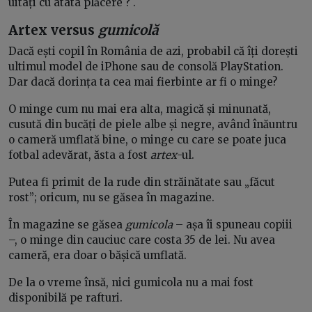
uitați cu atâta plăcere ? .
Artex versus
gumicolă
Dacă ești copil în România de azi, probabil că îți dorești
ultimul model de iPhone sau de consolă PlayStation.
Dar dacă dorința ta cea mai fierbinte ar fi o minge?
O minge cum nu mai era alta, magică și minunată,
cusută din bucăți de piele albe și negre, având înăuntru
o cameră umflată bine, o minge cu care se poate juca
fotbal adevărat, ăsta a fost
artex
-ul.
Putea fi primit de la rude din străinătate sau „făcut
rost”; oricum, nu se găsea în magazine.
În magazine se găsea
gumicola
– așa îi spuneau copiii
–, o minge din cauciuc care costa 35 de lei. Nu avea
cameră, era doar o bășică umflată.
De la o vreme însă, nici gumicola nu a mai fost
disponibilă pe rafturi.