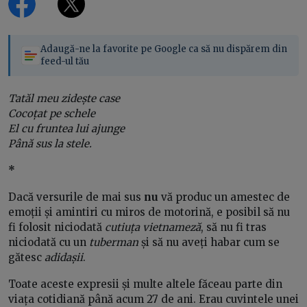
Adaugă-ne la favorite pe Google ca să nu dispărem din
feed-ul tău
Tatăl meu zidește case
Cocoțat pe schele
El cu fruntea lui ajunge
Până sus la stele.
*
Dacă versurile de mai sus
nu
vă produc un amestec de
emoții și amintiri cu miros de motorină, e posibil să nu
fi folosit niciodată
cutiuța vietnameză
, să nu fi tras
niciodată cu un
tuberman
și să nu aveți habar cum se
gătesc
adidașii
.
Toate aceste expresii și multe altele făceau parte din
viața cotidiană până acum 27 de ani. Erau cuvintele unei