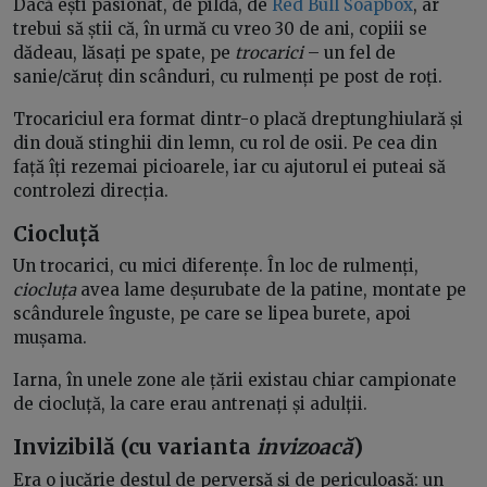
Dacă ești pasionat, de pildă, de
Red Bull Soapbox
, ar
trebui să știi că, în urmă cu vreo 30 de ani, copiii se
dădeau, lăsați pe spate, pe
trocarici
– un fel de
sanie/căruț din scânduri, cu rulmenți pe post de roți.
Trocariciul era format dintr-o placă dreptunghiulară și
din două stinghii din lemn, cu rol de osii. Pe cea din
față îți rezemai picioarele, iar cu ajutorul ei puteai să
controlezi direcția.
Ciocluță
Un trocarici, cu mici diferențe. În loc de rulmenți,
ciocluța
avea lame deșurubate de la patine, montate pe
scândurele înguste, pe care se lipea burete, apoi
mușama.
Iarna, în unele zone ale țării existau chiar campionate
de ciocluță, la care erau antrenați și adulții.
Invizibilă (cu varianta
invizoacă
)
Era o jucărie destul de perversă și de periculoasă: un