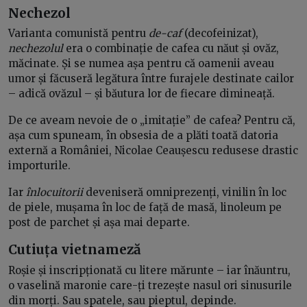
Nechezol
Varianta comunistă pentru
de-caf
(decofeinizat),
nechezolul
era o combinație de cafea cu năut și ovăz,
măcinate. Și se numea așa pentru că oamenii aveau
umor și făcuseră legătura între furajele destinate cailor
– adică ovăzul – și băutura lor de fiecare dimineață.
De ce aveam nevoie de o „imitație” de cafea? Pentru că,
așa cum spuneam, în obsesia de a plăti toată datoria
externă a României, Nicolae Ceaușescu redusese drastic
importurile.
Iar
înlocuitorii
deveniseră omniprezenți, vinilin în loc
de piele, mușama în loc de față de masă, linoleum pe
post de parchet și așa mai departe.
Cutiuța vietnameză
Roșie și inscripționată cu litere mărunte – iar înăuntru,
o vaselină maronie care-ți trezește nasul ori sinusurile
din morți. Sau spatele, sau pieptul, depinde.