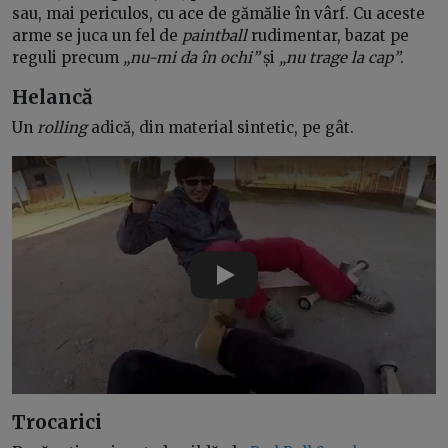
sau, mai periculos, cu ace de gămălie în vârf. Cu aceste
arme se juca un fel de
paintball
rudimentar, bazat pe
reguli precum
„nu-mi da în ochi”
și
„nu trage la cap”
.
Helancă
Un
rolling
adică, din material sintetic, pe gât.
Play
Trocarici