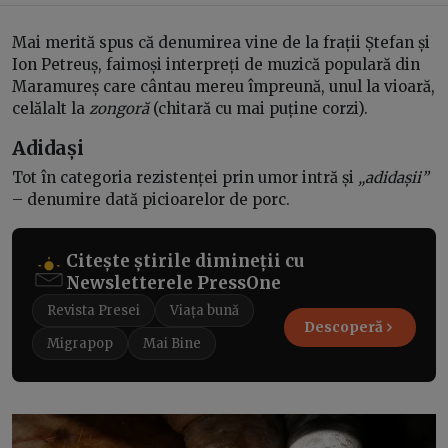
Mai merită spus că denumirea vine de la frații Ștefan și
Ion Petreuș, faimoși interpreți de muzică populară din
Maramureș care cântau mereu împreună, unul la vioară,
celălalt la
zongoră
(chitară cu mai puține corzi).
Adidași
Tot în categoria rezistenței prin umor intră și
„adidașii”
– denumire dată picioarelor de porc.
Citește știrile dimineții cu
Newsletterele PressOne
Revista Presei
Viața bună
Descoperă
Migrapop
Mai Bine