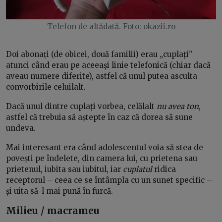
Telefon de altădată. Foto: okazii.ro
Doi abonați (de obicei, două familii) erau „cuplați”
atunci când erau pe aceeași linie telefonică (chiar dacă
aveau numere diferite), astfel că unul putea asculta
convorbirile celuilalt.
Dacă unul dintre cuplați vorbea, celălalt
nu avea ton
,
astfel că trebuia să aștepte în caz că dorea să sune
undeva.
Mai interesant era când adolescentul voia să stea de
povești pe îndelete, din camera lui, cu prietena sau
prietenul, iubita sau iubitul, iar
cuplatul
ridica
receptorul – ceea ce se întâmpla cu un sunet specific –
și uita să-l mai pună în furcă.
Milieu / macrameu