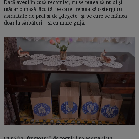
Dacă aveai în casă recamier, nu se putea să nu ai și
măcar o masă lăcuită, pe care trebuia să o ștergi cu
asiduitate de praf și de „degete” și pe care se mânca
doar la sărbători – și cu mare grijă.
Ca să fie „frumoasă”, de regulă i se asorta și un