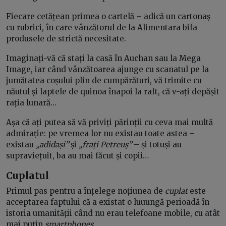
Fiecare cetățean primea o cartelă – adică un cartonaș
cu rubrici, în care vânzătorul de la Alimentara bifa
produsele de strictă necesitate.
Imaginați-vă că stați la casă în Auchan sau la Mega
Image, iar când vânzătoarea ajunge cu scanatul pe la
jumătatea coșului plin de cumpărături, vă trimite cu
năutul și laptele de quinoa înapoi la raft, că v-ați depășit
rația lunară…
Așa că ați putea să vă priviți părinții cu ceva mai multă
admirație: pe vremea lor nu existau toate astea –
existau
„adidași”
și
„frați Petreuș”
– și totuși au
supraviețuit, ba au mai făcut și copii…
Cuplatul
Primul pas pentru a înțelege noțiunea de
cuplat
este
acceptarea faptului că a existat o luuungă perioadă în
istoria umanității când nu erau telefoane mobile, cu atât
mai puțin
smartphones
.