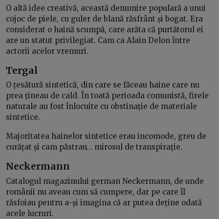
O altă idee creativă, această denumire populară a unui
cojoc de piele, cu guler de blană răsfrânt și bogat. Era
considerat o haină scumpă, care arăta că purtătorul ei
are un statut privilegiat. Cam ca Alain Delon între
actorii acelor vremuri.
Tergal
O țesătură sintetică, din care se făceau haine care nu
prea țineau de cald. În toată perioada comunistă, firele
naturale au fost înlocuite cu obstinație de materiale
sintetice.
Majoritatea hainelor sintetice erau incomode, greu de
curățat și cam păstrau… mirosul de transpirație.
Neckermann
Catalogul magazinului german Neckermann, de unde
românii nu aveau cum să cumpere, dar pe care îl
răsfoiau pentru a-și imagina că ar putea deține odată
acele lucruri.