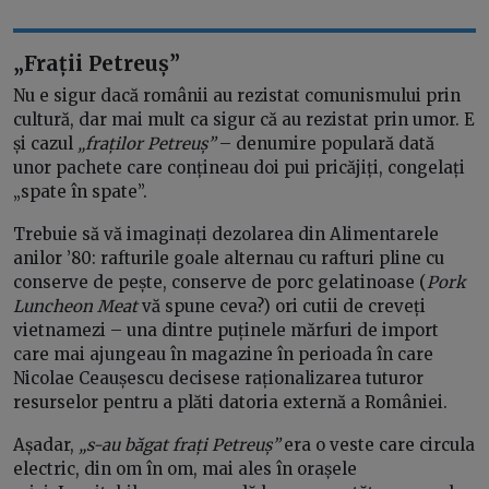
„Frații Petreuș”
Nu e sigur dacă românii au rezistat comunismului prin
cultură, dar mai mult ca sigur că au rezistat prin umor. E
și cazul
„fraților Petreuș”
– denumire populară dată
unor pachete care conțineau doi pui pricăjiți, congelați
„spate în spate”.
Trebuie să vă imaginați dezolarea din Alimentarele
anilor ’80: rafturile goale alternau cu rafturi pline cu
conserve de pește, conserve de porc gelatinoase (
Pork
Luncheon Meat
vă spune ceva?) ori cutii de creveți
vietnamezi – una dintre puținele mărfuri de import
care mai ajungeau în magazine în perioada în care
Nicolae Ceaușescu decisese raționalizarea tuturor
resurselor pentru a plăti datoria externă a României.
Așadar,
„s-au băgat frați Petreuș”
era o veste care circula
electric, din om în om, mai ales în orașele