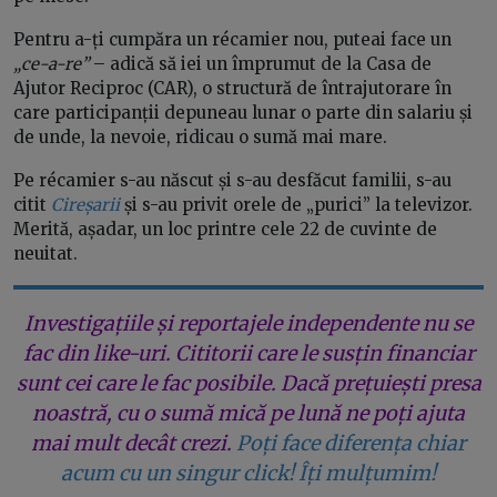
Pentru a-ți cumpăra un récamier nou, puteai face un
„ce-a-re”
– adică să iei un împrumut de la Casa de
Ajutor Reciproc (CAR), o structură de întrajutorare în
care participanții depuneau lunar o parte din salariu și
de unde, la nevoie, ridicau o sumă mai mare.
Pe récamier s-au născut și s-au desfăcut familii, s-au
citit
Cireșarii
și s-au privit orele de „purici” la televizor.
Merită, așadar, un loc printre cele 22 de cuvinte de
neuitat.
Investigațiile și reportajele independente nu se
fac din like-uri. Cititorii care le susțin financiar
sunt cei care le fac posibile. Dacă prețuiești presa
noastră, cu o sumă mică pe lună ne poți ajuta
mai mult decât crezi.
Poți face diferența chiar
acum cu un singur click! Îți mulțumim!