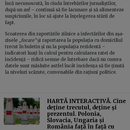
încă necunoscută, în ciuda întrebărilor jurnaliștilor,
după un an! – continuă să fie lacunare și să alimenteze
suspiciunile, în loc să ajute la înțelegerea stării de
fapt.
Scoaterea din raportările zilnice a infectărilor din așa-
zisele
„focare”
și raportarea la populația cu domiciliul
trecut în buletin și nu la populația rezidentă –
indicatori luați în calcul pentru calcularea ratei de
incidență – ridică semne de întrebare dacă nu cumva
datele sunt măsluite astfel încât incidența să fie ținută
la niveluri scăzute, convenabile din rațiuni politice.
HARTĂ INTERACTIVĂ. Cine
deține trecutul, deține și
prezentul. Polonia,
Slovacia, Ungaria și
România față în față cu