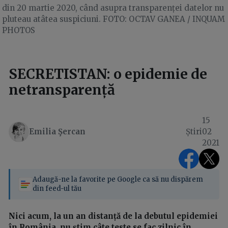
din 20 martie 2020, când asupra transparenței datelor nu
pluteau atâtea suspiciuni. FOTO: OCTAV GANEA / INQUAM
PHOTOS
SECRETISTAN: o epidemie de
netransparență
15
Emilia Şercan
Știri
02
2021
Adaugă-ne la favorite pe Google ca să nu dispărem
din feed-ul tău
Nici acum, la un an distanță de la debutul epidemiei
în România, nu știm câte teste se fac zilnic în