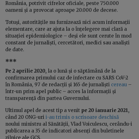
România, potrivit cifrelor oficiale, peste 750.000
oameni și a provocat aproape 20.000 de decese.
Totuși, autoritățile nu furnizează nici acum informații
elementare, care ar ajuta la o înțelegere mai clară a
situației epidemiologice – deși ele sunt cerute în mod
constant de jurnaliști, cercetători, medici sau analiști
de date.
***
Pe 2 aprilie 2020,
la o lună și o săptămână de la
confirmarea primului caz de infectare cu SARS CoV-2
în România, 97 de redacții și 165 de jurnaliști
cereau
–
într-un prim apel public – acces la informații și
transparență din partea Guvernului.
Ultimul apel de acest tip a venit
pe 20 ianuarie 2021,
când 20 ONG-uri
i-au trimis o scrisoare deschisă
noului ministru al Sănătății, Vlad Voiculescu, cerându-i
publicarea a 35 de indicatori absenți din buletinele
zilnice ale GCS.