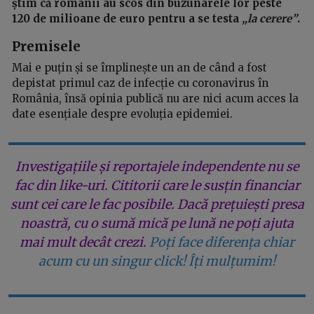
știm că românii au scos din buzunarele lor peste
120 de milioane de euro pentru a se testa
„la cerere”
.
Premisele
Mai e puțin și se împlinește un an de când a fost
depistat primul caz de infecție cu coronavirus în
România, însă opinia publică nu are nici acum acces la
date esențiale despre evoluția epidemiei.
Investigațiile și reportajele independente nu se
fac din like-uri. Cititorii care le susțin financiar
sunt cei care le fac posibile. Dacă prețuiești presa
noastră, cu o sumă mică pe lună ne poți ajuta
mai mult decât crezi.
Poți face diferența chiar
acum cu un singur click! Îți mulțumim!