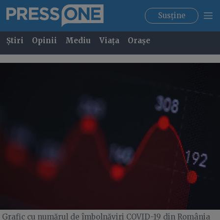
Susține
Știri
Opinii
Mediu
Viața
Orașe
Grafic cu numărul de îmbolnăviri COVID-19 din România