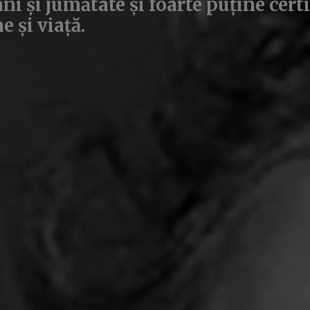
i și jumătate și foarte puține cert
 și viață.