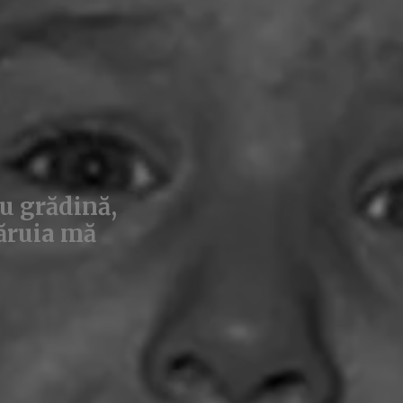
cu grădină,
căruia mă