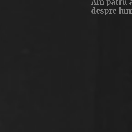
Am patru an
despre lume