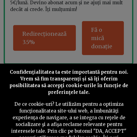
5€/lună. Devino abonat acum și ne ajuți mai mult
decât ai crede. Îți mulțumim!
Fă o
Redirecționează
mică
3.5%
donație
Confidenţialitatea ta este importantă pentru noi.
Share this
Vrem să fim transparenţi și să îţi oferim
posibilitatea să accepţi cookie-urile în funcţie de
preferinţele tale.
De ce cookie-uri? Le utilizăm pentru a optimiza
funcţionalitatea site-ului web, a îmbunătăţi
experienţa de navigare, a se integra cu reţele de
©
2026
PressOne.ro
socializare şi a afişa reclame relevante pentru
interesele tale. Prin clic pe butonul "DA, ACCEPT"
RSS
Newslettere
Despre noi
Politica editorială