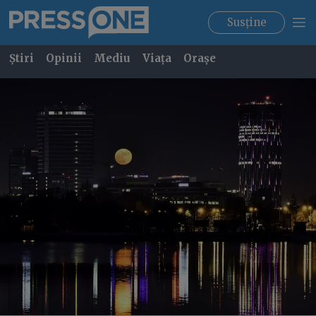
Susține
Știri
Opinii
Mediu
Viața
Orașe