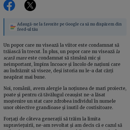
Adaugă-ne la favorite pe Google ca să nu dispărem din
feed-ul tău
Un popor care nu visează la viitor este condamnat să
trăiască în trecut. În plus, un popor care nu visează
la
scară mare
este condamnat să rămână mic și
neimportant, împins încoace și încolo de națiuni care
au îndrăznit să viseze, deși istoria nu le-a dat cărți
neapărat mai bune.
Noi, românii, avem alergie la noțiunea de mari proiecte,
poate și pentru că tăvălugul ceaușist ne-a lăsat
moștenire un stat care zdrobea individul în numele
unor obiective grandioase și inutil de costisitoare.
Forțați de câteva generații să trăim la limita
supraviețuirii, ne-am revoltat și am decis că e cazul să