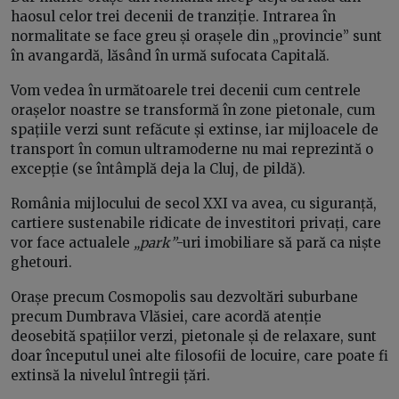
haosul celor trei decenii de tranziție. Intrarea în
normalitate se face greu și orașele din „provincie” sunt
în avangardă, lăsând în urmă sufocata Capitală.
Vom vedea în următoarele trei decenii cum centrele
orașelor noastre se transformă în zone pietonale, cum
spațiile verzi sunt refăcute și extinse, iar mijloacele de
transport în comun ultramoderne nu mai reprezintă o
excepție (se întâmplă deja la Cluj, de pildă).
România mijlocului de secol XXI va avea, cu siguranță,
cartiere sustenabile ridicate de investitori privați, care
vor face actualele
„park”
-uri imobiliare să pară ca niște
ghetouri.
Orașe precum Cosmopolis sau dezvoltări suburbane
precum Dumbrava Vlăsiei, care acordă atenție
deosebită spațiilor verzi, pietonale și de relaxare, sunt
doar începutul unei alte filosofii de locuire, care poate fi
extinsă la nivelul întregii țări.