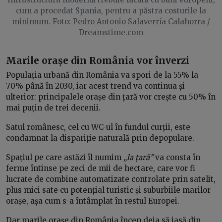
cum a procedat Spania, pentru a păstra costurile la
minimum. Foto: Pedro Antonio Salaverría Calahorra /
Dreamstime.com
Marile orașe din România vor înverzi
Populația urbană din România va spori de la 55% la
70% până în 2030, iar acest trend va continua și
ulterior: principalele orașe din țară vor crește cu 50% în
mai puțin de trei decenii.
Satul românesc, cel cu WC-ul în fundul curții, este
condamnat la dispariție naturală prin depopulare.
Spațiul pe care astăzi îl numim
„la țară”
va consta în
ferme întinse pe zeci de mii de hectare, care vor fi
lucrate de combine automatizate controlate prin satelit,
plus mici sate cu potențial turistic și suburbiile marilor
orașe, așa cum s-a întâmplat în restul Europei.
Dar marile orașe din România încep deja să iasă din