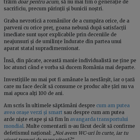
trăim
doar pentru acum
, să nu mai fim o generație de
sacrificiu, precum părinții și bunicii noștri.
Graba nevrotică a românilor de a cumpăra orice, de a
parveni cu orice preț, goana nebună după satisfacții
imediate sunt ușor explicabile prin deceniile de
neajunsuri și de umilințe îndurate din partea unui
aparat statal supradimensionat.
Însă, din păcate, această manie individualistă ne ține pe
loc atunci când e vorba să ducem România mai departe.
Investițiile nu mai pot fi amânate la nesfârșit, iar o țară
care nu face decât să consume ce produc alte țări nu va
mai apuca alți 100 de ani.
Am scris în ultimele săptămâni despre
cum am putea
avea orașe verzi și smart
sau despre cum am putea
arde niște etape și să fim în
avangarda transportului
mondial
. Multe comentarii n-au făcut decât să confirme
defetismul național:
„Noi avem WC-uri în curte, iar tu
visezi trenuri de mare viteză?”