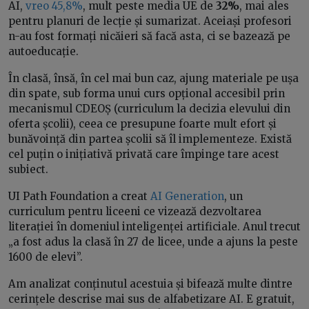
AI,
vreo 45,8%
, mult peste media UE de
32%
, mai ales
pentru planuri de lecție și sumarizat. Aceiași profesori
n-au fost formați nicăieri să facă asta, ci se bazează pe
autoeducație.
În clasă, însă, în cel mai bun caz, ajung materiale pe ușa
din spate, sub forma unui curs opțional accesibil prin
mecanismul CDEOȘ (curriculum la decizia elevului din
oferta școlii), ceea ce presupune foarte mult efort și
bunăvoință din partea școlii să îl implementeze. Există
cel puțin o inițiativă privată care împinge tare acest
subiect.
UI Path Foundation a creat
AI Generation
, un
curriculum pentru liceeni ce vizează dezvoltarea
literației în domeniul inteligenței artificiale. Anul trecut
„a fost adus la clasă în 27 de licee, unde a ajuns la peste
1600 de elevi”.
Am analizat conținutul acestuia și bifează multe dintre
cerințele descrise mai sus de alfabetizare AI. E gratuit,