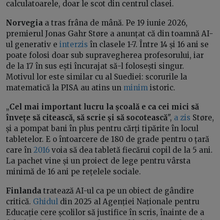
calculatoarele, doar le scot din centrul clasei.
Norvegia
a tras frâna de mână. Pe 19 iunie 2026,
premierul Jonas Gahr Støre a anunțat că din toamnă AI-
ul generativ e
interzis
în clasele 1-7. Între 14 și 16 ani se
poate folosi doar sub supravegherea profesorului, iar
de la 17 în sus ești încurajat să-l folosești singur.
Motivul lor este similar cu al Suediei: scorurile la
matematică la PISA au atins un
minim
istoric.
„
Cel mai important lucru la școală e ca cei mici să
învețe să citească, să scrie și să socotească
",
a zis
Støre,
și a pompat bani în plus pentru cărți tipărite în locul
tabletelor. E o întoarcere de 180 de grade pentru o țară
care în
2016
voia să dea tabletă fiecărui copil de la 5 ani.
La pachet vine și un proiect de lege pentru vârsta
minimă de 16 ani pe rețelele sociale.
Finlanda
tratează AI-ul ca pe un obiect de gândire
critică.
Ghidul
din 2025 al Agenției Naționale pentru
Educație cere școlilor să justifice în scris, înainte de a