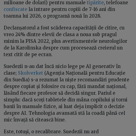
milioane de dolari) pentru manuale
tipărite
, telefoane
confiscate
la intrare pentru copiii de 7-16 ani din
toamna lui 2026, o programă nouă în 2028.
Declanșatorul a fost scăderea capacității de citire, cu
vreo 24% dintre elevii de clasa a noua sub pragul
minim la PISA 2022, plus avertismentele neurologilor
de la Karolinska despre cum procesează creierul un
text citit de pe ecran.
Suedezii n-au dat încă nicio lege pe AI generativ în
clase;
Skolverket
(Agenția Națională pentru Educație
din Suedia) s-a rezumat la niște recomandări prudente
despre copiat și folosire cu cap, fără mandat național,
lăsând fiecare profesor să decidă singur. Pariul e
simplu: dacă scoți tabletele din mâna copilului și torni
banii în manuale fizice, ai luat deja implicit o decizie
despre AI. Tehnologia avansată stă la coadă până cel
mic învață să citească bine.
Este, totuși, o recalibrare. Suedezii nu ard