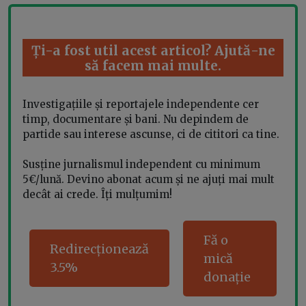
Ți-a fost util acest articol? Ajută-ne
să facem mai multe.
Investigațiile și reportajele independente cer
timp, documentare și bani. Nu depindem de
partide sau interese ascunse, ci de cititori ca tine.
Susține jurnalismul independent cu minimum
5€/lună. Devino abonat acum și ne ajuți mai mult
decât ai crede. Îți mulțumim!
Fă o
Redirecționează
mică
3.5%
donație