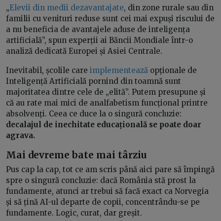
„
Elevii din medii dezavantajate
, din zone rurale sau din
familii cu venituri reduse sunt cei mai expuși riscului de
a nu beneficia de avantajele aduse de inteligența
artificială”, spun experții ai Băncii Mondiale într-o
analiză dedicată Europei și Asiei Centrale.
Inevitabil, școlile care
implementează
opționale de
Inteligență Artificială pornind din toamnă sunt
majoritatea dintre cele de „elită”. Putem presupune și
că au rate mai mici de analfabetism funcțional printre
absolvenți. Ceea ce duce la o singură concluzie:
decalajul de inechitate educațională se poate doar
agrava.
Mai devreme bate mai târziu
Pus cap la cap, tot ce am scris până aici pare să împingă
spre o singură concluzie: dacă România stă prost la
fundamente, atunci ar trebui să facă exact ca Norvegia
și să țină AI-ul departe de copii, concentrându-se pe
fundamente. Logic, curat, dar greșit.