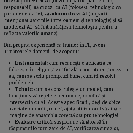
interacționezi cu AI
(devii un participant critic și
responsabil),
să creezi cu AI
(folosești tehnologia ca
partener creativ),
să administrezi AI
(împarți
intenționat sarcinile între oameni și tehnologie) și
să
modelezi AI
(să îmbunătățești tehnologia pentru a
reflecta valorile umane).
Din propria experiență ca trainer în IT, avem
următoarele domenii de acoperit:
Instrumental
: cum recunoști o aplicație ce
folosește inteligență artificială, cum interacționezi cu
ea, cum se scriu prompturi bune, cum îți rezolvi
problemele.
Tehnic
: cum se construiește un model, cum
funcționează rețelele neuronale, robotică și
intersecția cu AI. Aceste specificații, deși de obicei
asociate ramurii „reale”, ajută utilizatorul să aibă o
imagine de ansamblu corectă asupra tehnologiei.
Evaluare critică
: suspiciune sănătoasă în
răspunsurile furnizare de AI, verificarea surselor,