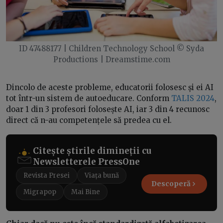
ID 47488177 | Children Technology School © Syda
Productions | Dreamstime.com
Dincolo de aceste probleme, educatorii folosesc și ei AI
tot într-un sistem de autoeducare. Conform
TALIS 2024
,
doar 1 din 3 profesori folosește AI, iar 3 din 4 recunosc
direct că n-au competențele să predea cu el.
Citește știrile dimineții cu
Newsletterele PressOne
Revista Presei
Viața bună
Descoperă
Migrapop
Mai Bine