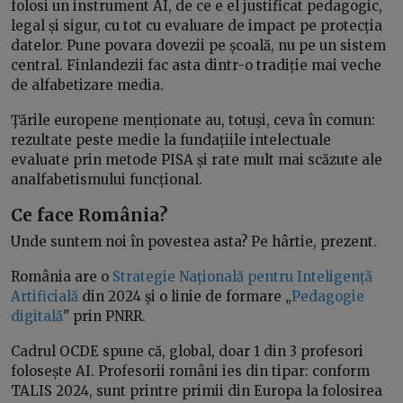
folosi un instrument AI, de ce e el justificat pedagogic,
legal și sigur, cu tot cu evaluare de impact pe protecția
datelor. Pune povara dovezii pe școală, nu pe un sistem
central. Finlandezii fac asta dintr-o tradiție mai veche
de alfabetizare media.
Țările europene menționate au, totuși, ceva în comun:
rezultate peste medie la fundațiile intelectuale
evaluate prin metode PISA și rate mult mai scăzute ale
analfabetismului funcțional.
Ce face România?
Unde suntem noi în povestea asta? Pe hârtie, prezent.
România are o
Strategie Națională pentru Inteligență
Artificială
din 2024 și o linie de formare „
Pedagogie
digitală
" prin PNRR.
Cadrul OCDE spune că, global, doar 1 din 3 profesori
folosește AI. Profesorii români ies din tipar: conform
TALIS 2024, sunt printre primii din Europa la folosirea