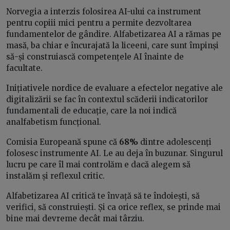
Norvegia a interzis folosirea AI-ului ca instrument
pentru copiii mici pentru a permite dezvoltarea
fundamentelor de gândire. Alfabetizarea AI a rămas pe
masă, ba chiar e încurajată la liceeni, care sunt împinși
să-și construiască competențele AI înainte de
facultate.
Inițiativele nordice de evaluare a efectelor negative ale
digitalizării se fac în contextul scăderii indicatorilor
fundamentali de educație, care la noi indică
analfabetism funcțional.
Comisia Europeană spune că
68%
dintre adolescenți
folosesc instrumente AI. Le au deja în buzunar. Singurul
lucru pe care îl mai controlăm e dacă alegem să
instalăm și reflexul critic.
Alfabetizarea AI critică te învață să te îndoiești, să
verifici, să construiești. Și ca orice reflex, se prinde mai
bine mai devreme decât mai târziu.