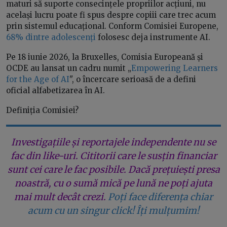
maturi să suporte consecințele propriilor acțiuni, nu
același lucru poate fi spus despre copiii care trec acum
prin sistemul educațional. Conform Comisiei Europene,
68% dintre adolescenți
folosesc deja instrumente AI.
Pe 18 iunie 2026, la Bruxelles, Comisia Europeană și
OCDE au lansat un cadru numit „
Empowering Learners
for the Age of AI
", o încercare serioasă de a defini
oficial alfabetizarea în AI.
Definiția Comisiei?
Investigațiile și reportajele independente nu se
fac din like-uri. Cititorii care le susțin financiar
sunt cei care le fac posibile. Dacă prețuiești presa
noastră, cu o sumă mică pe lună ne poți ajuta
mai mult decât crezi.
Poți face diferența chiar
acum cu un singur click! Îți mulțumim!