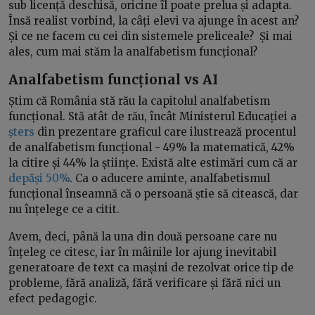
sub licență deschisă, oricine îl poate prelua și adapta.
Însă realist vorbind, la câți elevi va ajunge în acest an?
Și ce ne facem cu cei din sistemele preliceale? Și mai
ales, cum mai stăm la analfabetism funcțional?
Analfabetism funcțional vs AI
Știm că România stă rău la capitolul analfabetism
funcțional. Stă atât de rău, încât Ministerul Educației a
șters
din prezentare graficul care ilustrează procentul
de analfabetism funcțional - 49% la matematică, 42%
la citire și 44% la științe. Există alte estimări cum că ar
depăși 50%
. Ca o aducere aminte, analfabetismul
funcțional înseamnă că o persoană știe să citească, dar
nu înțelege ce a citit.
Avem, deci, până la una din două persoane care nu
înțeleg ce citesc, iar în mâinile lor ajung inevitabil
generatoare de text ca mașini de rezolvat orice tip de
probleme, fără analiză, fără verificare și fără nici un
efect pedagogic.