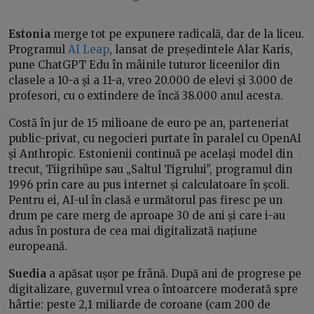
Estonia
merge tot pe expunere radicală, dar de la liceu.
Programul
AI Leap
, lansat de președintele Alar Karis,
pune ChatGPT Edu în mâinile tuturor liceenilor din
clasele a 10-a și a 11-a, vreo 20.000 de elevi și 3.000 de
profesori, cu o extindere de încă 38.000 anul acesta.
Costă în jur de 15 milioane de euro pe an, parteneriat
public-privat, cu negocieri purtate în paralel cu OpenAI
și Anthropic. Estonienii continuă pe același model din
trecut, Tiigrihüpe sau „Saltul Tigrului", programul din
1996 prin care au pus internet și calculatoare în școli.
Pentru ei, AI-ul în clasă e următorul pas firesc pe un
drum pe care merg de aproape 30 de ani și care i-au
adus în postura de cea mai digitalizată națiune
europeană.
Suedia
a apăsat ușor pe frână. După ani de progrese pe
digitalizare, guvernul vrea o întoarcere moderată spre
hârtie: peste 2,1 miliarde de coroane (cam 200 de