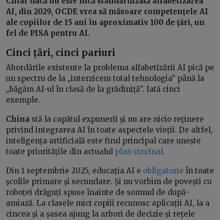
Chiar dacă nu este încă standardizată alfabetizarea
AI, din 2029, OCDE vrea să măsoare competențele AI
ale copiilor de 15 ani în aproximativ 100 de țări, un
fel de PISA pentru AI.
Cinci țări, cinci pariuri
Abordările existente la problema alfabetizării AI pică pe
un spectru de la „interzicem total tehnologia” până la
„băgăm AI-ul în clasă de la grădiniță”. Iată cinci
exemple.
China
stă la capătul expunerii și nu are nicio reținere
privind integrarea AI în toate aspectele vieții. De altfel,
inteligența artificială este firul principal care unește
toate prioritățile din actualul
plan cincinal
.
Din 1 septembrie 2025, educația AI e
obligatorie
în toate
școlile primare și secundare. Și nu vorbim de povești cu
roboței drăguți spuse înainte de somnul de după-
amiază. La clasele mici copiii recunosc aplicații AI, la a
cincea și a șasea ajung la arbori de decizie și rețele