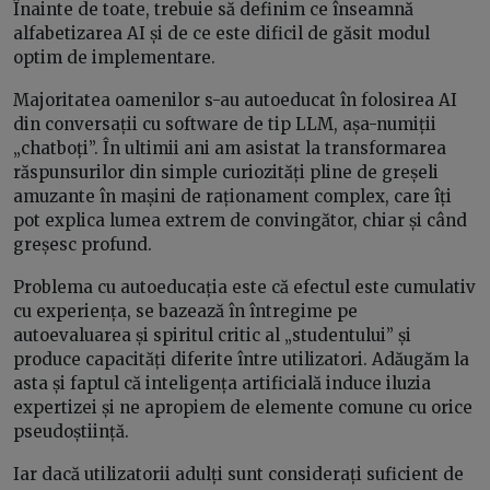
Înainte de toate, trebuie să definim ce înseamnă
alfabetizarea AI și de ce este dificil de găsit modul
optim de implementare.
Majoritatea oamenilor s-au autoeducat în folosirea AI
din conversații cu software de tip LLM, așa-numiții
„chatboți”. În ultimii ani am asistat la transformarea
răspunsurilor din simple curiozități pline de greșeli
amuzante în mașini de raționament complex, care îți
pot explica lumea extrem de convingător, chiar și când
greșesc profund.
Problema cu autoeducația este că efectul este cumulativ
cu experiența, se bazează în întregime pe
autoevaluarea și spiritul critic al „studentului” și
produce capacități diferite între utilizatori. Adăugăm la
asta și faptul că inteligența artificială induce iluzia
expertizei și ne apropiem de elemente comune cu orice
pseudoștiință.
Iar dacă utilizatorii adulți sunt considerați suficient de