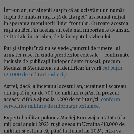
Într-un an, ucrainenii susțin că au ucis/rănit un număr
triplu de militari ruși față de „target”-ul asumat inițial,
în speranța menținerii liniei frontului. Cu toate acestea,
rușii au făcut în același an cele mai importante avansuri
teritoriale în Ucraina, de la începutul războiului.
Pur și simplu încă nu se vede „punctul de rupere” al
armatei ruse, în ciuda pierderilor colosale – confirmate
inclusiv de publicații independente rusești, precum
Meduza și Mediazona au identificar în vară
cel puțin
120.000 de militari ruși uciși
.
Astfel, dacă la începutul acestui an, ucrainenii scoteau
din luptă în jur de 700 de militari ruși/zi, în prezent
această cifră a ajuns la 1.200 de militari/zi,
conform
serviciilor militare de informații britanice
.
Expertul militar polonez Maciej Korowaj a arătat că la
mijlocul anului 2023, rușii aveau în Ucraina 410.000 de
militari și estima că, până la finalul lui 2024, cifra va