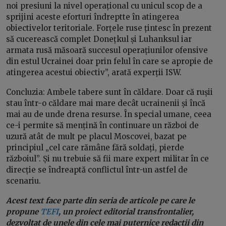
noi presiuni la nivel operațional cu unicul scop de a
sprijini aceste eforturi îndreptte în atingerea
obiectivelor teritoriale. Forțele ruse țintesc în prezent
să cucerească complet Donețkul și Luhanksul iar
armata rusă măsoară succesul operațiunilor ofensive
din estul Ucrainei doar prin felul în care se apropie de
atingerea acestui obiectiv”, arată experții ISW.
Concluzia: Ambele tabere sunt în căldare. Doar că rușii
stau într-o căldare mai mare decât ucrainenii și încă
mai au de unde drena resurse. În special umane, ceea
ce-i permite să mențină în continuare un război de
uzură atât de mult pe placul Moscovei, bazat pe
principiul „cel care rămâne fără soldați, pierde
războiul”. Și nu trebuie să fii mare expert militar în ce
direcție se îndreaptă conflictul într-un astfel de
scenariu.
Acest text face parte din seria de articole pe care le
propune
TEFI
, un proiect editorial transfrontalier,
dezvoltat de unele din cele mai puternice redacții din