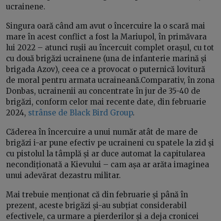
ucrainene.
Singura oară când am avut o încercuire la o scară mai
mare în acest conflict a fost la Mariupol, în primăvara
lui 2022 – atunci rușii au încercuit complet orașul, cu tot
cu două brigăzi ucrainene (una de infanterie marină și
brigada Azov), ceea ce a provocat o puternică lovitură
de moral pentru armata ucraineană.Comparativ, în zona
Donbas, ucrainenii au concentrate în jur de 35-40 de
brigăzi, conform celor mai recente date, din februarie
2024,
strânse de Black Bird Group
.
Căderea în încercuire a unui număr atât de mare de
brigăzi i-ar pune efectiv pe ucraineni cu spatele la zid și
cu pistolul la tâmplă și ar duce automat la capitularea
necondiționată a Kievului – cam așa ar arăta imaginea
unui adevărat dezastru militar.
Mai trebuie menționat că din februarie și până în
prezent, aceste brigăzi și-au subțiat considerabil
efectivele, ca urmare a pierderilor și a deja cronicei