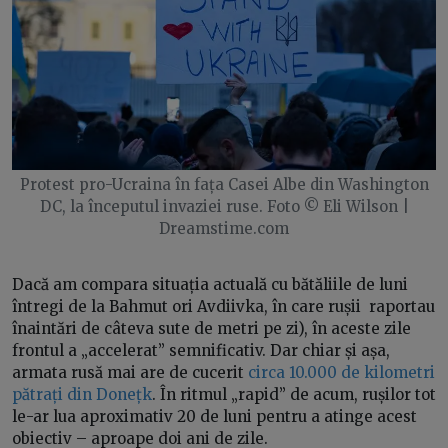
Protest pro-Ucraina în fața Casei Albe din Washington
DC, la începutul invaziei ruse. Foto © Eli Wilson |
Dreamstime.com
Dacă am compara situația actuală cu bătăliile de luni
întregi de la Bahmut ori Avdiivka, în care rușii raportau
înaintări de câteva sute de metri pe zi), în aceste zile
frontul a „accelerat” semnificativ. Dar chiar și așa,
armata rusă mai are de cucerit
circa 10.000 de kilometri
pătrați din Donețk
. În ritmul „rapid” de acum, rușilor tot
le-ar lua aproximativ 20 de luni pentru a atinge acest
obiectiv – aproape doi ani de zile.