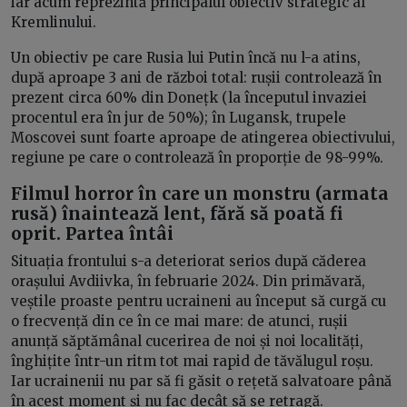
iar acum reprezintă principalul obiectiv strategic al
Kremlinului.
Un obiectiv pe care Rusia lui Putin încă nu l-a atins,
după aproape 3 ani de război total: rușii controlează în
prezent circa 60% din Donețk (la începutul invaziei
procentul era în jur de 50%); în Lugansk, trupele
Moscovei sunt foarte aproape de atingerea obiectivului,
regiune pe care o controlează în proporție de 98-99%.
Filmul horror în care un monstru (armata
rusă) înaintează lent, fără să poată fi
oprit. Partea întâi
Situația frontului s-a deteriorat serios după căderea
orașului Avdiivka, în februarie 2024. Din primăvară,
veștile proaste pentru ucraineni au început să curgă cu
o frecvență din ce în ce mai mare: de atunci, rușii
anunță săptămânal cucerirea de noi și noi localități,
înghițite într-un ritm tot mai rapid de tăvălugul roșu.
Iar ucrainenii nu par să fi găsit o rețetă salvatoare până
în acest moment și nu fac decât să se retragă.