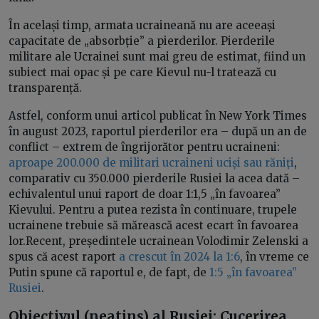
În același timp, armata ucraineană nu are aceeași
capacitate de „absorbție” a pierderilor. Pierderile
militare ale Ucrainei sunt mai greu de estimat, fiind un
subiect mai opac și pe care Kievul nu-l tratează cu
transparență.
Astfel, conform unui articol publicat în New York Times
în august 2023, raportul pierderilor era – după un an de
conflict – extrem de îngrijorător pentru ucraineni:
aproape 200.000 de militari ucraineni uciși sau răniți
,
comparativ cu 350.000 pierderile Rusiei la acea dată –
echivalentul unui raport de doar 1:1,5 „în favoarea”
Kievului. Pentru a putea rezista în continuare, trupele
ucrainene trebuie să mărească acest ecart în favoarea
lor.Recent, președintele ucrainean Volodimir Zelenski a
spus că acest raport
a crescut în 2024 la 1:6
, în vreme ce
Putin spune că raportul e, de fapt, de
1:5 „în favoarea”
Rusiei
.
Obiectivul (neatins) al Rusiei: Cucerirea