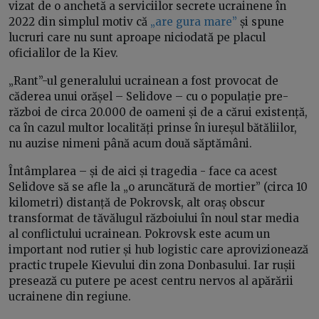
vizat de o anchetă a serviciilor secrete ucrainene în
2022 din simplul motiv că
„are gura mare”
și spune
lucruri care nu sunt aproape niciodată pe placul
oficialilor de la Kiev.
„Rant”-ul generalului ucrainean a fost provocat de
căderea unui orășel – Selidove – cu o populație pre-
război de circa 20.000 de oameni și de a cărui existență,
ca în cazul multor localități prinse în iureșul bătăliilor,
nu auzise nimeni până acum două săptămâni.
Întâmplarea – și de aici și tragedia - face ca acest
Selidove să se afle la „o aruncătură de mortier” (circa 10
kilometri) distanță de Pokrovsk, alt oraș obscur
transformat de tăvălugul războiului în noul star media
al conflictului ucrainean. Pokrovsk este acum un
important nod rutier și hub logistic care aprovizionează
practic trupele Kievului din zona Donbasului. Iar rușii
presează cu putere pe acest centru nervos al apărării
ucrainene din regiune.