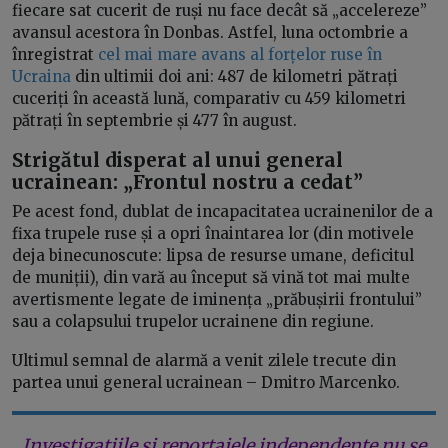
fiecare sat cucerit de ruși nu face decât să „accelereze”
avansul acestora în Donbas. Astfel, luna octombrie a
înregistrat
cel mai mare avans al forțelor ruse în
Ucraina
din ultimii doi ani: 487 de kilometri pătrați
cuceriți în această lună, comparativ cu 459 kilometri
pătrați în septembrie și 477 în august.
Strigătul disperat al unui general
ucrainean: „Frontul nostru a cedat”
Pe acest fond, dublat de incapacitatea ucrainenilor de a
fixa trupele ruse și a opri înaintarea lor (din motivele
deja binecunoscute: lipsa de resurse umane, deficitul
de muniții), din vară au început să vină tot mai multe
avertismente legate de iminența „prăbușirii frontului”
sau a colapsului trupelor ucrainene din regiune.
Ultimul semnal de alarmă a venit zilele trecute din
partea unui general ucrainean – Dmitro Marcenko.
Investigațiile și reportajele independente nu se