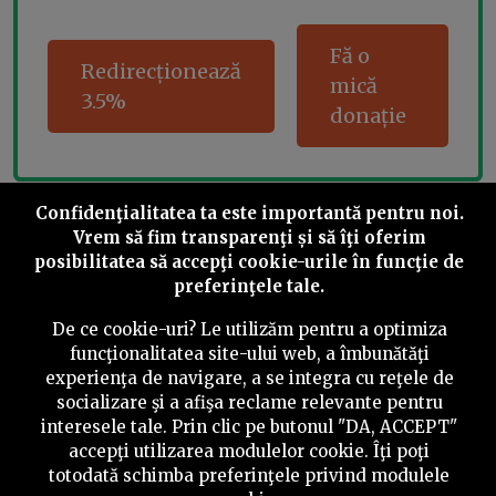
Fă o
Redirecționează
mică
3.5%
donație
Confidenţialitatea ta este importantă pentru noi.
Share this
Vrem să fim transparenţi și să îţi oferim
posibilitatea să accepţi cookie-urile în funcţie de
preferinţele tale.
De ce cookie-uri? Le utilizăm pentru a optimiza
funcţionalitatea site-ului web, a îmbunătăţi
©
2026
PressOne.ro
experienţa de navigare, a se integra cu reţele de
socializare şi a afişa reclame relevante pentru
interesele tale. Prin clic pe butonul "DA, ACCEPT"
RSS
Newslettere
Despre noi
Politica editorială
accepţi utilizarea modulelor cookie. Îţi poţi
totodată schimba preferinţele privind modulele
Politica de verificare a conținutului
Contact