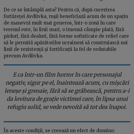
De ce se întâmplă asta? Pentru că, după cucerirea
fortăreței Avdiivka, rușii beneficiază acum de un spațiu
de manevră mult mai generos, într-o zonă în care
terenul este, în linii mari, o imensă câmpie plată, fără
păduri, fără dealuri, fără forme sofisticate de relief care
să le permită apărătorilor ucraineni să construiască noi
linii de rezistență și fortificații la fel de redutabile
precum Avdiivka.
E ca într-un film horror în care personajul
negativ, sigur pe el, înaintează acum, cu mișcări
leneșe și greoaie, fără să se grăbească, pentru a-i
da lovitura de grație victimei care, în lipsa unui
refugiu solid, se vede nevoită să tot dea înapoi.
În aceste condiții, se creează un efect de domino: