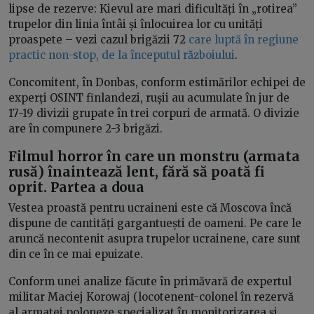
lipse de rezerve: Kievul are mari dificultăți în „rotirea”
trupelor din linia întâi și înlocuirea lor cu unități
proaspete – vezi cazul brigăzii 72
care luptă în regiune
practic non-stop, de la începutul războiului
.
Concomitent, în Donbas, conform estimărilor echipei de
experți OSINT finlandezi, rușii au acumulate în jur de
17-19 divizii grupate în trei corpuri de armată. O divizie
are în compunere 2-3 brigăzi.
Filmul horror în care un monstru (armata
rusă) înaintează lent, fără să poată fi
oprit. Partea a doua
Vestea proastă pentru ucraineni este că Moscova încă
dispune de cantități gargantuești de oameni. Pe care le
aruncă necontenit asupra trupelor ucrainene, care sunt
din ce în ce mai epuizate.
Conform unei analize făcute în primăvară de expertul
militar Maciej Korowaj (locotenent-colonel în rezervă
al armatei poloneze specializat în monitorizarea și