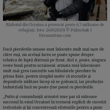
Războiul din Ucraina a provocat peste 6.7 milioane de
refugiați. foto: 243028201 © Palinchak |
Dreamstime.com
Dacă pierderile umane sunt înlocuite mult mai ușor de
către ruși, nu același lucru se poate spune despre
tehnica de luptă distrusă pe front. Aici e, poate, singura
veste bună pentru ucraineni: armata rusă înlocuiește
mult mai greu tancurile sau blindatele pierdute în
prima linie, pentru simplul motiv că stocurile și
depozitele militare încep să se golească, iar producția
industrială încă nu poate ține pasul cu pierderile.
„Putin și comandanții armatei ruse par să măsoare
succesul în estul Ucrainei în termeni explicii de cuceriri
teritoriale și își concentrează eforturile pentru a pune