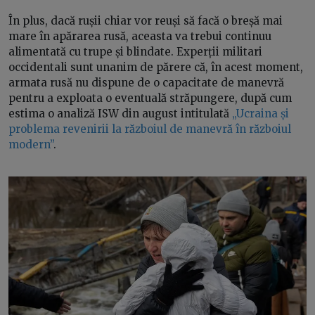
În plus, dacă rușii chiar vor reuși să facă o breșă mai
mare în apărarea rusă, aceasta va trebui continuu
alimentată cu trupe și blindate. Experții militari
occidentali sunt unanim de părere că, în acest moment,
armata rusă nu dispune de o capacitate de manevră
pentru a exploata o eventuală străpungere, după cum
estima o analiză ISW din august intitulată
„Ucraina și
problema revenirii la războiul de manevră în războiul
modern”
.