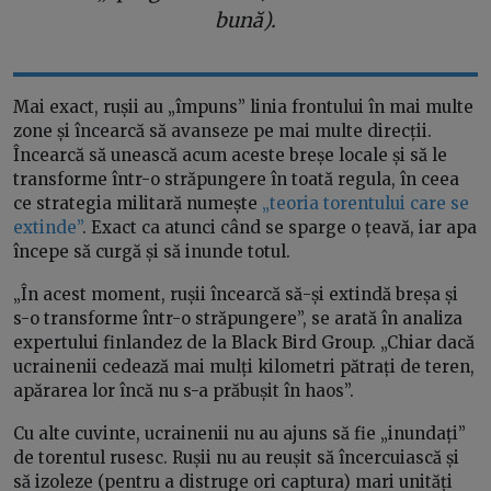
bună).
Mai exact, rușii au „împuns” linia frontului în mai multe
zone și încearcă să avanseze pe mai multe direcții.
Încearcă să unească acum aceste breșe locale și să le
transforme într-o străpungere în toată regula, în ceea
ce strategia militară numește
„teoria torentului care se
extinde”
. Exact ca atunci când se sparge o țeavă, iar apa
începe să curgă și să inunde totul.
„În acest moment, rușii încearcă să-și extindă breșa și
s-o transforme într-o străpungere”, se arată în analiza
expertului finlandez de la Black Bird Group. „Chiar dacă
ucrainenii cedează mai mulți kilometri pătrați de teren,
apărarea lor încă nu s-a prăbușit în haos”.
Cu alte cuvinte, ucrainenii nu au ajuns să fie „inundați”
de torentul rusesc. Rușii nu au reușit să încercuiască și
să izoleze (pentru a distruge ori captura) mari unități