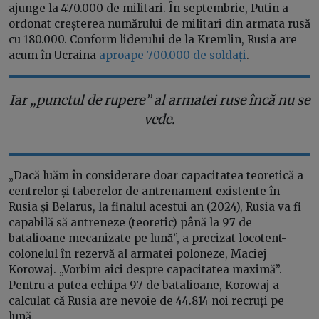
ajunge la 470.000 de militari. În septembrie, Putin a
ordonat creșterea numărului de militari din armata rusă
cu 180.000. Conform liderului de la Kremlin, Rusia are
acum în Ucraina
aproape 700.000 de soldați
.
Iar „punctul de rupere” al armatei ruse încă nu se
vede.
„Dacă luăm în considerare doar capacitatea teoretică a
centrelor și taberelor de antrenament existente în
Rusia și Belarus, la finalul acestui an (2024), Rusia va fi
capabilă să antreneze (teoretic) până la 97 de
batalioane mecanizate pe lună”, a precizat locotent-
colonelul în rezervă al armatei poloneze, Maciej
Korowaj. „Vorbim aici despre capacitatea maximă”.
Pentru a putea echipa 97 de batalioane, Korowaj a
calculat că Rusia are nevoie de 44.814 noi recruți pe
lună.