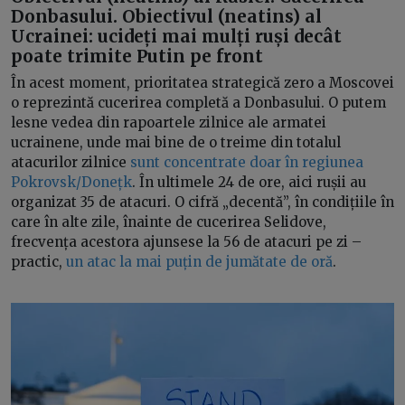
Donbasului. Obiectivul (neatins) al
Ucrainei: ucideți mai mulți ruși decât
poate trimite Putin pe front
În acest moment, prioritatea strategică zero a Moscovei
o reprezintă cucerirea completă a Donbasului. O putem
lesne vedea din rapoartele zilnice ale armatei
ucrainene, unde mai bine de o treime din totalul
atacurilor zilnice
sunt concentrate doar în regiunea
Pokrovsk/Donețk
. În ultimele 24 de ore, aici rușii au
organizat 35 de atacuri. O cifră „decentă”, în condițiile în
care în alte zile, înainte de cucerirea Selidove,
frecvența acestora ajunsese la 56 de atacuri pe zi –
practic,
un atac la mai puțin de jumătate de oră
.