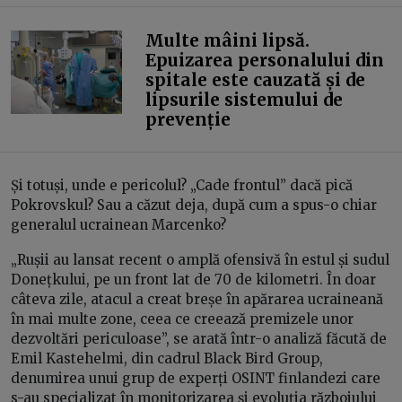
Multe mâini lipsă.
Epuizarea personalului din
spitale este cauzată și de
lipsurile sistemului de
prevenție
Și totuși, unde e pericolul? „Cade frontul” dacă pică
Pokrovskul? Sau a căzut deja, după cum a spus-o chiar
generalul ucrainean Marcenko?
„Rușii au lansat recent o amplă ofensivă în estul și sudul
Donețkului, pe un front lat de 70 de kilometri. În doar
câteva zile, atacul a creat breșe în apărarea ucraineană
în mai multe zone, ceea ce creează premizele unor
dezvoltări periculoase”, se arată într-o analiză făcută de
Emil Kastehelmi, din cadrul Black Bird Group,
denumirea unui grup de experți OSINT finlandezi care
s-au specializat în monitorizarea și evoluția războiului