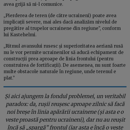
avea grijă să ni-l comunice.
„Pierderea de teren (de către ucraineni) poate avea
implicații severe, mai ales dacă analizăm nivelul de
pregătire al trupelor ucrainene din regiune”, conform
lui Kastehelmi.
„Ritmul avansului rusesc și superioritatea aeriană rusă
nu le vor permite ucrainenilor să aducă echipament de
construcții prea aproape de linia frontului (pentru
construirea de fortificații). De asemenea, nu sunt foarte
multe obstacole naturale în regiune, unde terenul e
plat.”
Și aici ajungem la fondul problemei, un veritabil
paradox: da, rușii reușesc aproape zilnic să facă
noi breșe în linia apărării ucrainene (și asta e o
veste proastă pentru ucraineni), dar nu au reușit
încă să „spargă” frontul (iar asta e încă o veste