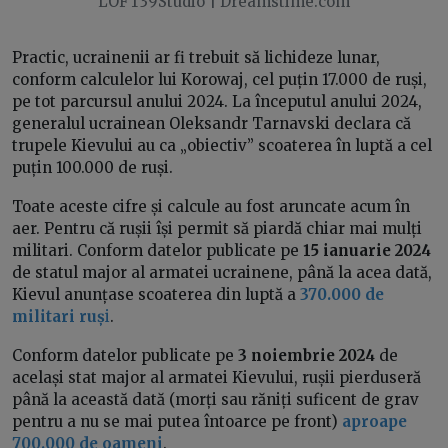
LOFT39Studio | Dreamstime.com
Practic, ucrainenii ar fi trebuit să lichideze lunar,
conform calculelor lui Korowaj, cel puțin 17.000 de ruși,
pe tot parcursul anului 2024. La începutul anului 2024,
generalul ucrainean Oleksandr Tarnavski declara că
trupele Kievului au ca „obiectiv” scoaterea în luptă a cel
puțin 100.000 de ruși.
Toate aceste cifre și calcule au fost aruncate acum în
aer. Pentru că rușii își permit să piardă chiar mai mulți
militari. Conform datelor publicate pe
15 ianuarie 2024
de statul major al armatei ucrainene, până la acea dată,
Kievul anunțase scoaterea din luptă a
370.000 de
militari ruș
i
.
Conform datelor publicate pe
3 noiembrie 2024
de
același stat major al armatei Kievului, rușii pierduseră
până la această dată (morți sau răniți suficent de grav
pentru a nu se mai putea întoarce pe front)
aproape
700.000 de oameni
.